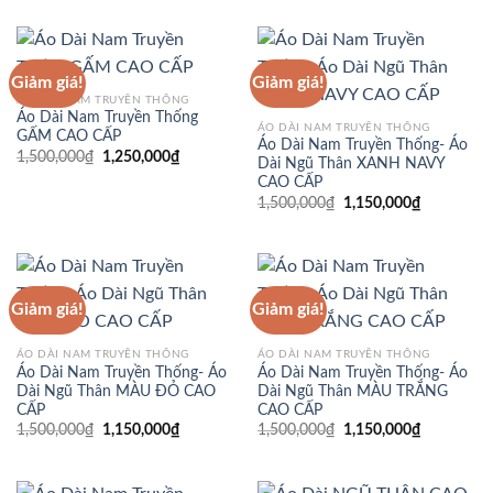
Giảm giá!
Giảm giá!
ÁO DÀI NAM TRUYỀN THỐNG
Áo Dài Nam Truyền Thống
ÁO DÀI NAM TRUYỀN THỐNG
GẤM CAO CẤP
Áo Dài Nam Truyền Thống- Áo
Giá
Giá
1,500,000
₫
1,250,000
₫
Dài Ngũ Thân XANH NAVY
gốc
hiện
CAO CẤP
là:
tại
1,500,000₫.
là:
Giá
Giá
1,500,000
₫
1,150,000
₫
1,250,000₫.
gốc
hiện
là:
tại
1,500,000₫.
là:
1,150,000
Giảm giá!
Giảm giá!
ÁO DÀI NAM TRUYỀN THỐNG
ÁO DÀI NAM TRUYỀN THỐNG
Áo Dài Nam Truyền Thống- Áo
Áo Dài Nam Truyền Thống- Áo
Dài Ngũ Thân MÀU ĐỎ CAO
Dài Ngũ Thân MÀU TRẮNG
CẤP
CAO CẤP
Giá
Giá
Giá
Giá
1,500,000
₫
1,150,000
₫
1,500,000
₫
1,150,000
₫
gốc
hiện
gốc
hiện
là:
tại
là:
tại
1,500,000₫.
là:
1,500,000₫.
là:
1,150,000₫.
1,150,000