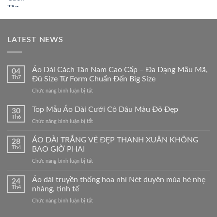
gốc
hiện
là:
tại
790,000₫.
là:
695,000₫.
LATEST NEWS
Áo Dài Cách Tân Nam Cao Cấp – Đa Dạng Mẫu Mã,
04
Th7
Đủ Size Từ Form Chuẩn Đến Big Size
ở
Chức năng bình luận bị tắt
Áo
Dài
Top Mẫu Áo Dài Cưới Cô Dâu Màu Đỏ Đẹp
30
Cách
Th6
ở
Chức năng bình luận bị tắt
Tân
Top
Nam
Mẫu
ÁO DÀI TRẮNG VẺ ĐẸP THANH XUÂN KHÔNG
Cao
28
Áo
Th4
BAO GIỜ PHAI
Cấp
Dài
–
ở
Chức năng bình luận bị tắt
Cưới
Đa
ÁO
Cô
Dạng
DÀI
Áo dài truyền thống hoa nhí Nét duyên mùa hè nhẹ
Dâu
24
Mẫu
TRẮNG
Màu
Th4
nhàng, tinh tế
Mã,
VẺ
Đỏ
Đủ
ở
Chức năng bình luận bị tắt
ĐẸP
Đẹp
Size
Áo
THANH
Từ
dài