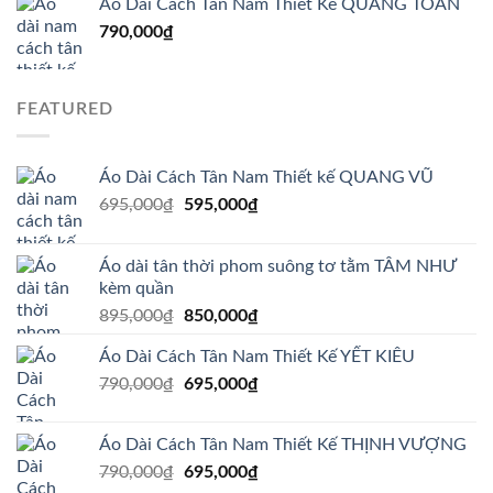
Áo Dài Cách Tân Nam Thiết Kế QUANG TOÀN
790,000
₫
FEATURED
Áo Dài Cách Tân Nam Thiết kế QUANG VŨ
Giá
Giá
695,000
₫
595,000
₫
gốc
hiện
là:
tại
Áo dài tân thời phom suông tơ tằm TÂM NHƯ
695,000₫.
là:
kèm quần
595,000₫.
Giá
Giá
895,000
₫
850,000
₫
gốc
hiện
Áo Dài Cách Tân Nam Thiết Kế YẾT KIÊU
là:
tại
Giá
Giá
790,000
₫
895,000₫.
695,000
₫
là:
gốc
hiện
850,000₫.
là:
tại
Áo Dài Cách Tân Nam Thiết Kế THỊNH VƯỢNG
790,000₫.
là:
Giá
Giá
790,000
₫
695,000
₫
695,000₫.