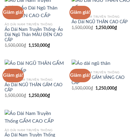
Giảm giá!
Giảm giá!
ÁO DÀI NAM TRUYỀN THỐNG
Áo Dài NGŨ THÂN CAO CẤP
ÁO DÀI NAM TRUYỀN THỐNG
Giá
Giá
1,500,000
₫
1,250,000
₫
Áo Dài Nam Truyền Thống- Áo
gốc
hiện
Dài Ngũ Thân MÀU ĐEN CAO
là:
tại
1,500,000₫.
là:
CẤP
1,250,000
Giá
Giá
1,500,000
₫
1,150,000
₫
gốc
hiện
là:
tại
1,500,000₫.
là:
1,150,000₫.
ÁO DÀI NAM TRUYỀN THỐNG
Giảm giá!
Giảm giá!
CỔ PHỤC GẤM VÀNG CAO
ÁO DÀI NAM TRUYỀN THỐNG
CẤP
Áo Dài NGŨ THÂN GẤM CAO
Giá
Giá
1,500,000
₫
1,250,000
₫
CẤP
gốc
hiện
Giá
Giá
1,500,000
₫
1,250,000
₫
là:
tại
gốc
hiện
1,500,000₫.
là:
là:
tại
1,250,000
1,500,000₫.
là:
1,250,000₫.
ÁO DÀI NAM TRUYỀN THỐNG
Áo Dài Nam Truyền Thống