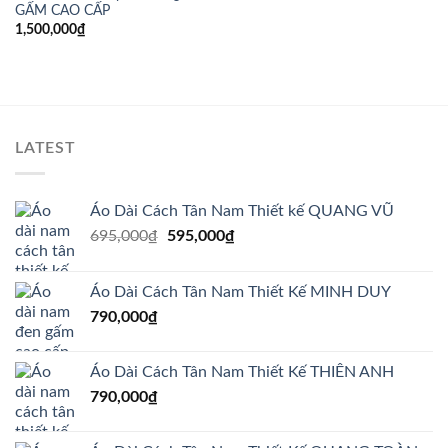
GẤM CAO CẤP
1,500,000
₫
LATEST
Áo Dài Cách Tân Nam Thiết kế QUANG VŨ
Giá
Giá
695,000
₫
595,000
₫
gốc
hiện
là:
tại
Áo Dài Cách Tân Nam Thiết Kế MINH DUY
695,000₫.
là:
790,000
₫
595,000₫.
Áo Dài Cách Tân Nam Thiết Kế THIÊN ANH
790,000
₫