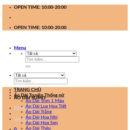
Bỏ
OPEN TIME: 10:00-20:00
qua
nội
dung
OPEN TIME: 10:00-20:00
Menu
Tìm
kiếm:
Tìm
kiếm:
TRANG CHỦ
Áo Dài Truyền Thống nữ
ÁO DÀI SUMO
Áo Dài Trơn 1 Màu
Áo Dài Lụa Hoạ Tiết
Đăng nhập
Áo Dài Trắng
Áo Dài Hoa Nhí
Giỏ hàng /
0
₫
0
Áo Dài Hoa Sen
Áo Dài Thêu
0