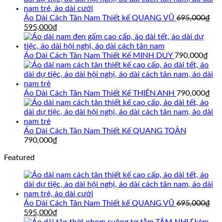
Áo Dài Cách Tân Nam Thiết kế QUANG VŨ
695,000
₫
Giá
Giá
595,000
₫
gốc
hiện
là:
tại
695,000₫.
là:
Áo Dài Cách Tân Nam Thiết Kế MINH DUY
790,000
₫
595,000₫.
Áo Dài Cách Tân Nam Thiết Kế THIÊN ANH
790,000
₫
Áo Dài Cách Tân Nam Thiết Kế QUANG TOÀN
790,000
₫
Featured
Áo Dài Cách Tân Nam Thiết kế QUANG VŨ
695,000
₫
Giá
Giá
595,000
₫
gốc
hiện