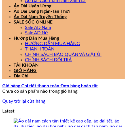
Áo Dài Cách Tân Nam Xanh Lá
Áo Dài Uyên Ương
Áo Dài Dáng Ngắn-Tân Thời
Áo Dài Nam Truyền Thống
SALE SỐC ONLINE
Sale AD Nam
Sale AD Nữ
Hướng Dẫn Mua Hàng
HƯỚNG DẪN MUA HÀNG
THANH TOÁN
CHÍNH SÁCH BẢO QUẢN VÀ GIẶT ỦI
CHÍNH SÁCH ĐỔI TRẢ
TÀI KHOẢN
GIỎ HÀNG
Địa Chỉ
Giỏ hàng
Chi tiết thanh toán
Đơn hàng hoàn tất
Chưa có sản phẩm nào trong giỏ hàng.
Quay trở lại cửa hàng
Latest