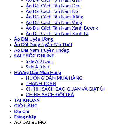
Áo Dài Cách Tân Nam Gấm
Áo Dài Cách Tân Nam Đen
Áo Dài Cách Tân Nam Đỏ
Áo Dài Cách Tân Nam Trắng
Áo Dài Cách Tân Nam Vàng
Áo Dài Cách Tân Nam Xanh Dương
Áo Dài Cách Tân Nam Xanh Lá
Áo Dài Uyên Ương
Áo Dài Dáng Ngắn-Tân Thời
Áo Dài Nam Truyền Thống
SALE SỐC ONLINE
Sale AD Nam
Sale AD Nữ
Hướng Dẫn Mua Hàng
HƯỚNG DẪN MUA HÀNG
THANH TOÁN
CHÍNH SÁCH BẢO QUẢN VÀ GIẶT ỦI
CHÍNH SÁCH ĐỔI TRẢ
TÀI KHOẢN
GIỎ HÀNG
Địa Chỉ
Đăng nhập
ÁO DÀI SUMO