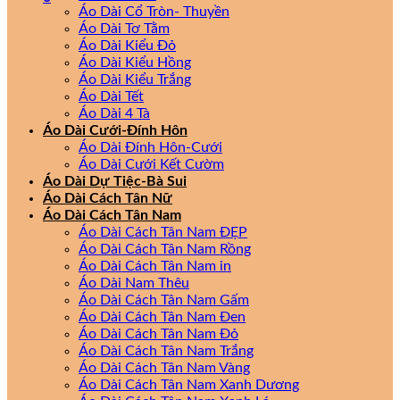
Áo Dài Cổ Tròn- Thuyền
Áo Dài Tơ Tằm
Áo Dài Kiểu Đỏ
Áo Dài Kiểu Hồng
Áo Dài Kiểu Trắng
Áo Dài Tết
Áo Dài 4 Tà
Áo Dài Cưới-Đính Hôn
Áo Dài Đính Hôn-Cưới
Áo Dài Cưới Kết Cườm
Áo Dài Dự Tiệc-Bà Sui
Áo Dài Cách Tân Nữ
Áo Dài Cách Tân Nam
Áo Dài Cách Tân Nam ĐẸP
Áo Dài Cách Tân Nam Rồng
Áo Dài Cách Tân Nam in
Áo Dài Nam Thêu
Áo Dài Cách Tân Nam Gấm
Áo Dài Cách Tân Nam Đen
Áo Dài Cách Tân Nam Đỏ
Áo Dài Cách Tân Nam Trắng
Áo Dài Cách Tân Nam Vàng
Áo Dài Cách Tân Nam Xanh Dương