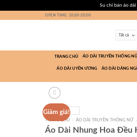
Su chỉ bán áo dà
Bỏ
OPEN TIME: 10:00-20:00
qua
nội
dung
ÁO DÀI TRUYỀN THỐNG N
TRANG CHỦ
ÁO DÀI UYÊN ƯƠNG
ÁO DÀI DÁNG NG
Giảm giá!
TRANG CHỦ
/
ÁO DÀI TRUYỀN THỐNG NỮ
Áo Dài Nhung Hoa Đều