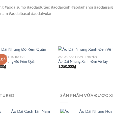
g #aodaisumo #aodaidutiec #aodaixinh #aodaihanoi #aodaisai
nam #aodaibasui #aodaivulan
I DỰ TIỆC-BÀ SUI
ÁO DÀI CỔ TRÒN- THUYỀN
giá!
ài Nhung Đỏ Kèm Quần
Áo Dài Nhung Xanh Đen Vẽ Tay
000
₫
1,250,000
₫
ATURED
SẢN PHẨM VỪA ĐƯỢC 
Áo Dài Cách Tân Nam
Áo Dài Nhung Hoa