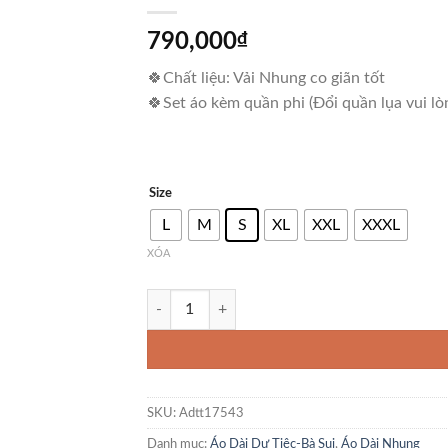
790,000
₫
🍀Chất liệu: Vải Nhung co giãn tốt
🍀Set áo kèm quần phi (Đổi quần lụa vui lò
Size
L
M
S
XL
XXL
XXXL
XÓA
Áo Dài Nhung Hoa Đều Kèm Quần số lượng
SKU:
Adtt17543
Danh mục:
Áo Dài Dự Tiệc-Bà Sui
,
Áo Dài Nhung