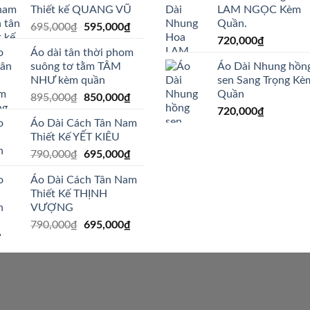
Thiết kế QUANG VŨ
LAM NGỌC Kèm
Quần.
Giá
Giá
695,000
₫
595,000
₫
gốc
hiện
720,000
₫
Áo dài tân thời phom
là:
tại
suông tơ tằm TÂM
Áo Dài Nhung hồn
695,000₫.
là:
NHƯ kèm quần
sen Sang Trọng Kè
595,000₫.
Quần
Giá
Giá
895,000
₫
850,000
₫
gốc
hiện
720,000
₫
Áo Dài Cách Tân Nam
là:
tại
Thiết Kế YẾT KIÊU
895,000₫.
là:
Giá
Giá
790,000
₫
695,000
₫
850,000₫.
gốc
hiện
Áo Dài Cách Tân Nam
là:
tại
Thiết Kế THỊNH
790,000₫.
là:
VƯỢNG
695,000₫.
Giá
Giá
790,000
₫
695,000
₫
gốc
hiện
là:
tại
790,000₫.
là:
695,000₫.