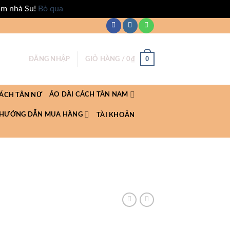
ăm nhà Su!
Bỏ qua
0
ĐĂNG NHẬP
GIỎ HÀNG /
0
₫
ÁO DÀI CÁCH TÂN NAM
CÁCH TÂN NỮ
HƯỚNG DẪN MUA HÀNG
TÀI KHOẢN