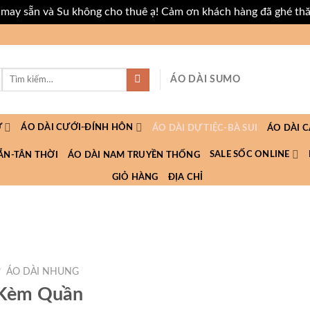
i may sẵn và Su không cho thuê ạ! Cảm ơn khách hàng đã ghé th
Tìm
ÁO DÀI SUMO
kiếm:
Ữ
ÁO DÀI CƯỚI-ĐÍNH HÔN
ÁO DÀI DỰ TIỆC-BÀ SUI
ÁO DÀI 
SALE SỐC ONLINE
ẮN-TÂN THỜI
ÁO DÀI NAM TRUYỀN THỐNG
GIỎ HÀNG
ĐỊA CHỈ
/
ÁO DÀI NHUNG
 Kèm Quần