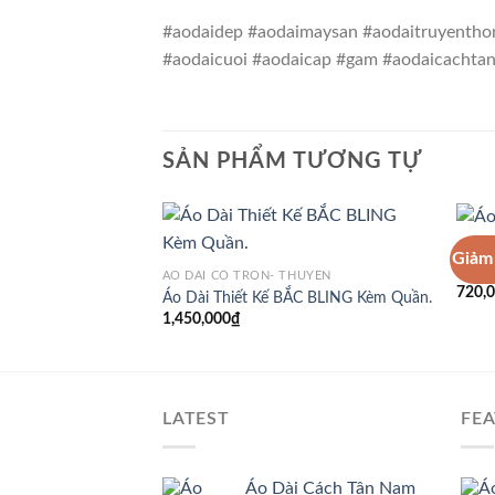
#aodaidep #aodaimaysan #aodaitruyenthon
#aodaicuoi #aodaicap #gam #aodaicachtan
SẢN PHẨM TƯƠNG TỰ
ÁO DÀ
Giảm 
Áo D
ÁO DÀI CỔ TRÒN- THUYỀN
720,
Áo Dài Thiết Kế BẮC BLING Kèm Quần.
1,450,000
₫
LATEST
FE
Áo Dài Cách Tân Nam