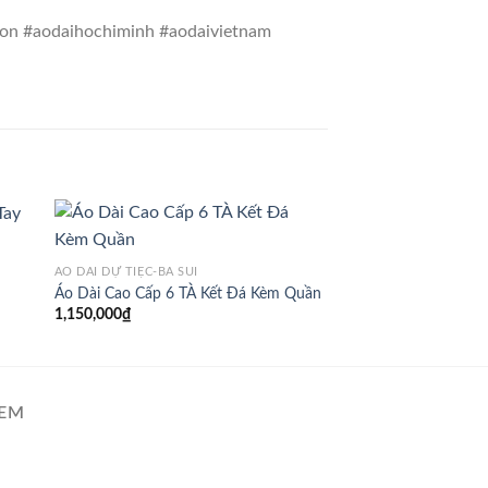
gon #aodaihochiminh #aodaivietnam
ÁO DÀI DỰ TIỆC-BÀ SUI
ÁO DÀI CỔ TRÒN- THU
Áo Dài Cao Cấp 6 TÀ Kết Đá Kèm Quần
Áo Dài Thiết Kế LA
1,150,000
₫
1,450,000
₫
XEM