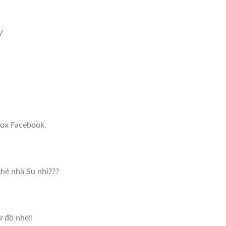
/
box Facebook.
hé nhà Su nhỉ???
 đồ nhé!!