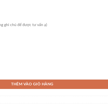
ng ghi chú để được tư vấn ạ)
THÊM VÀO GIỎ HÀNG