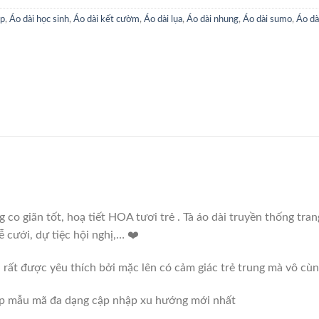
ẹp
,
Áo dài học sinh
,
Áo dài kết cườm
,
Áo dài lụa
,
Áo dài nhung
,
Áo dài sumo
,
Áo dà
 co giãn tốt, hoạ tiết HOA tươi trẻ . Tà áo dài truyền thống tra
 cưới, dự tiệc hội nghị,… ❤️
n rất được yêu thích bởi mặc lên có cảm giác trẻ trung mà vô cù
p mẫu mã đa dạng cập nhập xu hướng mới nhất