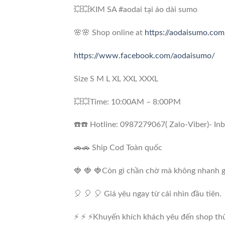
💥💥KIM SA #aodai tại áo dài sumo
🌸🌸 Shop online at
https://aodaisumo.com
https://www.facebook.com/aodaisumo/
Size S M L XL XXL XXXL
💥💥Time: 10:00AM – 8:00PM
☎️☎️ Hotline: 0987279067( Zalo-Viber)- In
🚗🚗 Ship Cod Toàn quốc
🍓 🍓 🍓Còn gì chần chờ mà không nhanh g
🎈 🎈 🎈 Giá yêu ngay từ cái nhìn đầu tiên.
⚡ ⚡ ⚡Khuyến khích khách yêu đến shop thử