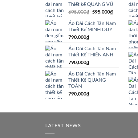
Thiết kế QUANG VŨ
Giá
Giá
695,000
₫
595,000
₫
gốc
hiện
Áo Dài Cách Tân Nam
là:
tại
Thiết Kế MINH DUY
695,000₫.
là:
790,000
₫
595,000₫.
Áo Dài Cách Tân Nam
Thiết Kế THIÊN ANH
790,000
₫
Áo Dài Cách Tân Nam
Thiết Kế QUANG
TOÀN
790,000
₫
LATEST NEWS