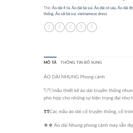
Thẻ:
Áo dài 4 tà
,
Áo dài bà sui
,
Áo dài cô sáu
,
Áo dài đ
thống
,
Áo sài bà sui
,
vietnamese dress
MÔ TẢ
THÔNG TIN BỔ SUNG
ÁO DÀI NHUNG Phong cảnh
💘💘mẫu thiết kế áo dài truyền thống nhung
phù hợp cho những sự kiện trọng đại như lễ
❣️❣️Các mẫu áo dài cổ truyền thống, cổ trò
🍀🍀 Áo dài Nhung phong cảnh may sẵn đẹ