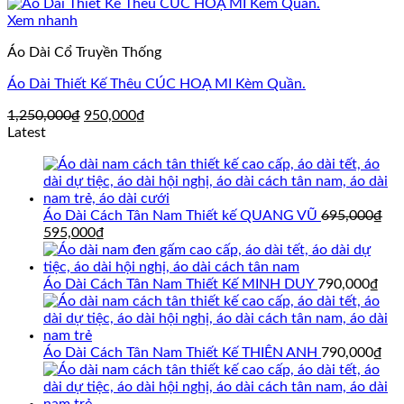
Xem nhanh
Áo Dài Cổ Truyền Thống
Áo Dài Thiết Kế Thêu CÚC HOẠ MI Kèm Quần.
Giá
Giá
1,250,000
₫
950,000
₫
gốc
hiện
Latest
là:
tại
1,250,000₫.
là:
950,000₫.
Áo Dài Cách Tân Nam Thiết kế QUANG VŨ
695,000
₫
Giá
Giá
595,000
₫
gốc
hiện
là:
tại
695,000₫.
là:
Áo Dài Cách Tân Nam Thiết Kế MINH DUY
790,000
₫
595,000₫.
Áo Dài Cách Tân Nam Thiết Kế THIÊN ANH
790,000
₫