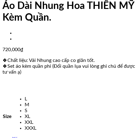
Áo Dài Nhung Hoa THIÊN MỸ
Kèm Quần.
720,000
₫
🍀Chất liệu: Vải Nhung cao cấp co giãn tốt.
🍀Set áo kèm quần phi (Đổi quần lụa vui lòng ghi chú để được
tư vấn ạ)
L
M
S
Size
XL
XXL
XXXL