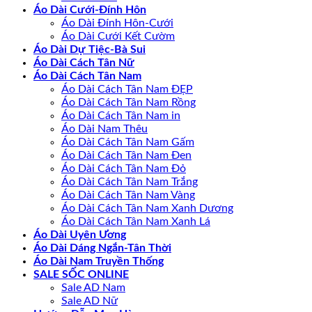
Áo Dài Cưới-Đính Hôn
Áo Dài Đính Hôn-Cưới
Áo Dài Cưới Kết Cườm
Áo Dài Dự Tiệc-Bà Sui
Áo Dài Cách Tân Nữ
Áo Dài Cách Tân Nam
Áo Dài Cách Tân Nam ĐẸP
Áo Dài Cách Tân Nam Rồng
Áo Dài Cách Tân Nam in
Áo Dài Nam Thêu
Áo Dài Cách Tân Nam Gấm
Áo Dài Cách Tân Nam Đen
Áo Dài Cách Tân Nam Đỏ
Áo Dài Cách Tân Nam Trắng
Áo Dài Cách Tân Nam Vàng
Áo Dài Cách Tân Nam Xanh Dương
Áo Dài Cách Tân Nam Xanh Lá
Áo Dài Uyên Ương
Áo Dài Dáng Ngắn-Tân Thời
Áo Dài Nam Truyền Thống
SALE SỐC ONLINE
Sale AD Nam
Sale AD Nữ