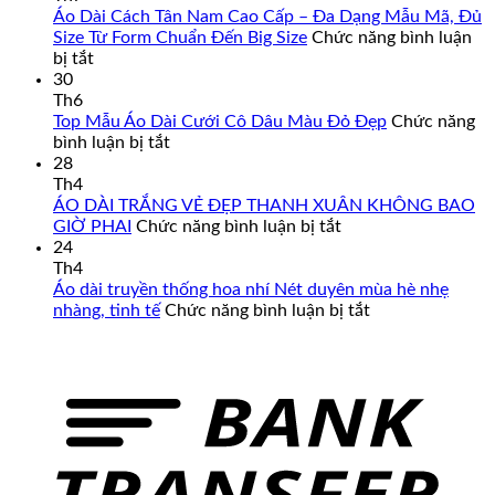
Áo Dài Cách Tân Nam Cao Cấp – Đa Dạng Mẫu Mã, Đủ
Size Từ Form Chuẩn Đến Big Size
Chức năng bình luận
ở
bị tắt
Áo
30
Dài
Th6
Cách
Top Mẫu Áo Dài Cưới Cô Dâu Màu Đỏ Đẹp
Chức năng
Tân
ở
bình luận bị tắt
Nam
Top
28
Cao
Mẫu
Th4
Cấp
Áo
ÁO DÀI TRẮNG VẺ ĐẸP THANH XUÂN KHÔNG BAO
–
Dài
ở
GIỜ PHAI
Chức năng bình luận bị tắt
Đa
Cưới
ÁO
24
Dạng
Cô
DÀI
Th4
Mẫu
Dâu
TRẮNG
Áo dài truyền thống hoa nhí Nét duyên mùa hè nhẹ
Mã,
Màu
VẺ
ở
nhàng, tinh tế
Chức năng bình luận bị tắt
Đủ
Đỏ
ĐẸP
Áo
Size
Đẹp
THANH
dài
Từ
XUÂN
truyền
Form
KHÔNG
thống
Chuẩn
BAO
hoa
Đến
GIỜ
nhí
Big
PHAI
Nét
Size
duyên