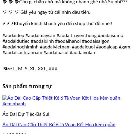
🍓 🍓 🍓Còn gì chần chờ mà không nhanh ghé nhà Su nhỉ???
🎈 🎈 🎈 Giá yêu ngay từ cái nhìn đầu tiên.
⚡ ⚡ ⚡Khuyến khích khách yêu đến shop thử đồ nhé!!
#aodaidep #aodaimaysan #aodaitruyenthong #aodaisumo
#aodaidutiec #aodaixinh #aodaihanoi #aodaisaigon
#aodaihochiminh #aodaivietnam #aodaicuoi #aodaicap #gam
#aodaicachtannam #aodaibasui #aodaivulan
Size
L, M, S, XL, XXL, XXXL
Sản phẩm tương tự
Xem nhanh
Áo Dài Dự Tiệc-Bà Sui
Áo Dài Cao Cấp Thiết Kế 6 Tà Voan Kết Hoa kèm quần