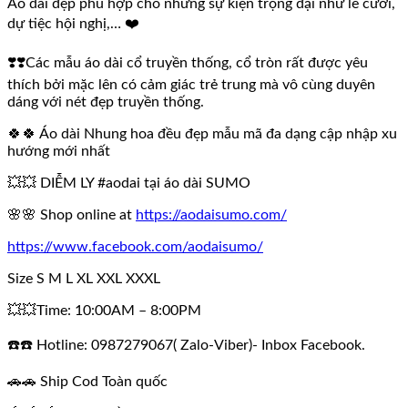
Áo dài đẹp phù hợp cho những sự kiện trọng đại như lễ cưới,
dự tiệc hội nghị,… ❤️
❣️❣️Các mẫu áo dài cổ truyền thống, cổ tròn rất được yêu
thích bởi mặc lên có cảm giác trẻ trung mà vô cùng duyên
dáng với nét đẹp truyền thống.
🍀🍀 Áo dài Nhung hoa đều đẹp mẫu mã đa dạng cập nhập xu
hướng mới nhất
💥💥 DIỄM LY #aodai tại áo dài SUMO
🌸🌸 Shop online at
https://aodaisumo.com/
https://www.facebook.com/aodaisumo/
Size S M L XL XXL XXXL
💥💥Time: 10:00AM – 8:00PM
☎️☎️ Hotline: 0987279067( Zalo-Viber)- Inbox Facebook.
🚗🚗 Ship Cod Toàn quốc