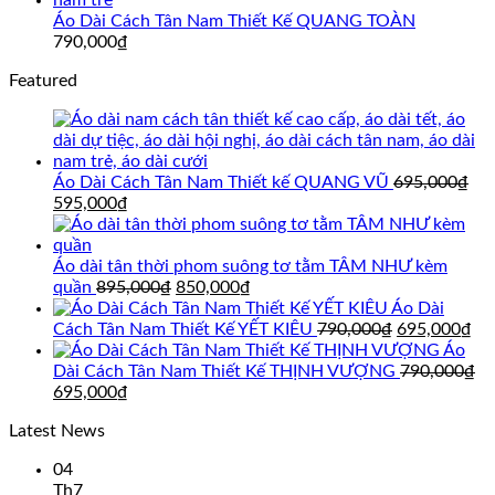
Áo Dài Cách Tân Nam Thiết Kế QUANG TOÀN
790,000
₫
Featured
Áo Dài Cách Tân Nam Thiết kế QUANG VŨ
695,000
₫
Giá
Giá
595,000
₫
gốc
hiện
là:
tại
695,000₫.
là:
Áo dài tân thời phom suông tơ tằm TÂM NHƯ kèm
595,000₫.
Giá
Giá
quần
895,000
₫
850,000
₫
gốc
hiện
Áo Dài
là:
tại
Giá
Gi
Cách Tân Nam Thiết Kế YẾT KIÊU
790,000
₫
695,000
₫
895,000₫.
là:
gốc
hi
Áo
850,000₫.
là:
tại
Dài Cách Tân Nam Thiết Kế THỊNH VƯỢNG
790,000
₫
Giá
Giá
790,000₫.
là:
695,000
₫
gốc
hiện
69
Latest News
là:
tại
790,000₫.
là:
04
695,000₫.
Th7