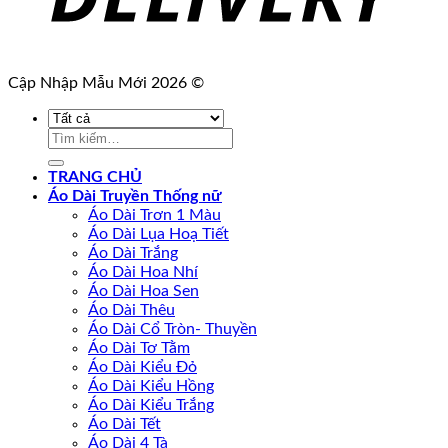
Cập Nhập Mẫu Mới 2026 ©
Tìm
kiếm:
TRANG CHỦ
Áo Dài Truyền Thống nữ
Áo Dài Trơn 1 Màu
Áo Dài Lụa Hoạ Tiết
Áo Dài Trắng
Áo Dài Hoa Nhí
Áo Dài Hoa Sen
Áo Dài Thêu
Áo Dài Cổ Tròn- Thuyền
Áo Dài Tơ Tằm
Áo Dài Kiểu Đỏ
Áo Dài Kiểu Hồng
Áo Dài Kiểu Trắng
Áo Dài Tết
Áo Dài 4 Tà