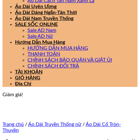
Áo Dài Cách Tân Nam Xanh Lá
Áo Dài Uyên Ương
Áo Dài Dáng Ngắn-Tân Thời
Áo Dài Nam Truyền Thống
SALE SỐC ONLINE
Sale AD Nam
Sale AD Nữ
Hướng Dẫn Mua Hàng
HƯỚNG DẪN MUA HÀNG
THANH TOÁN
CHÍNH SÁCH BẢO QUẢN VÀ GIẶT ỦI
CHÍNH SÁCH ĐỔI TRẢ
TÀI KHOẢN
GIỎ HÀNG
Địa Chỉ
Giảm giá!
Trang chủ
/
Áo Dài Truyền Thống nữ
/
Áo Dài Cổ Tròn-
Thuyền