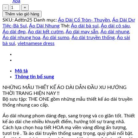
Xóa
Áo
Dài
Thêm vào giỏ hàng
Nhung
SKU:
Adttn25
Danh mục:
Áo Dài Cổ Tròn- Thuyền
,
Áo Dài Dự
Hoa
Tiệc-Bà Sui
,
Áo Dài Nhung
Thẻ:
Áo dài bà sui
,
Áo dài cô sáu
,
THIÊN
Áo dài đẹp
,
Áo dài kết cườm
,
Áo dài may sẵn
,
Áo dài nhung
,
MỸ
Áo dài nhung hoa
,
Áo dài sumo
,
Áo dài truyền thống
,
Áo sài
Kèm
bà sui
,
vietnamese dress
Quần.
số
lượng
Mô tả
Thông tin bổ sung
NHỮNG MẪU THIẾT KẾ ÁO DÀI DẪN ĐẦU XU HƯỚNG
THỜI TRANG HIỆN NAY !!
Bộ sưu tập: THE ONE gồm những mẫu thiết kế áo dài truyền
thống nhung cao cấp.
Áo dài nhung phom dáng đẹp, sang trọng và co giãn tốt. Thiết
kế áo dài che nhiều khuyết điểm, hướng tới sự trang nhã.
Cách lựa chọn hoạ tiết HOA mạ viền vàng đồng ấn tượng,
tươi trẻ . Tà áo dài truyền thống sang trọng, quý phái nổi bật.