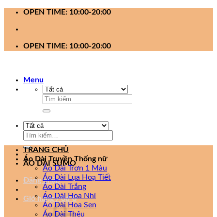
Bỏ
OPEN TIME: 10:00-20:00
qua
nội
dung
OPEN TIME: 10:00-20:00
Menu
Tìm
kiếm:
Tìm
kiếm:
TRANG CHỦ
Áo Dài Truyền Thống nữ
ÁO DÀI SUMO
Áo Dài Trơn 1 Màu
Áo Dài Lụa Hoạ Tiết
Đăng nhập
Áo Dài Trắng
Áo Dài Hoa Nhí
Giỏ hàng /
0
₫
0
Áo Dài Hoa Sen
Áo Dài Thêu