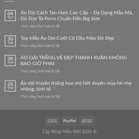
Áo Dài Cách Tân Nam Cao Cấp – Đa Dạng Mẫu Mã,
04
Th7
Đủ Size Từ Form Chuẩn Đến Big Size
ở
Chức năng bình luận bị tắt
Áo
Dài
Top Mẫu Áo Dài Cưới Cô Dâu Màu Đỏ Đẹp
30
Cách
Th6
ở
Chức năng bình luận bị tắt
Tân
Top
Nam
Mẫu
ÁO DÀI TRẮNG VẺ ĐẸP THANH XUÂN KHÔNG
Cao
28
Áo
Th4
BAO GIỜ PHAI
Cấp
Dài
–
ở
Chức năng bình luận bị tắt
Cưới
Đa
ÁO
Cô
Dạng
DÀI
Áo dài truyền thống hoa nhí Nét duyên mùa hè nhẹ
Dâu
24
Mẫu
TRẮNG
Màu
Th4
nhàng, tinh tế
Mã,
VẺ
Đỏ
Đủ
ở
Chức năng bình luận bị tắt
ĐẸP
Đẹp
Size
Áo
THANH
Từ
dài
XUÂN
Form
truyền
KHÔNG
Chuẩn
thống
BAO
Đến
hoa
GIỜ
Big
nhí
PHAI
Cập Nhập Mẫu Mới 2026 ©
Size
Nét
duyên