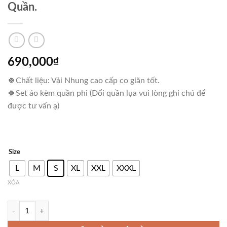
Quần.
690,000
₫
🍀Chất liệu: Vải Nhung cao cấp co giãn tốt.
🍀Set áo kèm quần phi (Đổi quần lụa vui lòng ghi chú để
được tư vấn ạ)
Size
L
M
S
XL
XXL
XXXL
XÓA
Áo Dài Nhung HỒNG FLAMINGO Kèm Quần. số lượng