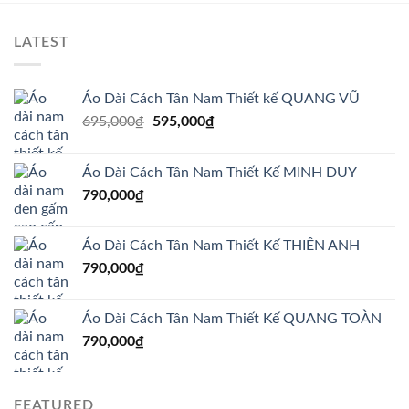
LATEST
Áo Dài Cách Tân Nam Thiết kế QUANG VŨ
Giá
Giá
695,000
₫
595,000
₫
gốc
hiện
là:
tại
Áo Dài Cách Tân Nam Thiết Kế MINH DUY
695,000₫.
là:
790,000
₫
595,000₫.
Áo Dài Cách Tân Nam Thiết Kế THIÊN ANH
790,000
₫
Áo Dài Cách Tân Nam Thiết Kế QUANG TOÀN
790,000
₫
FEATURED