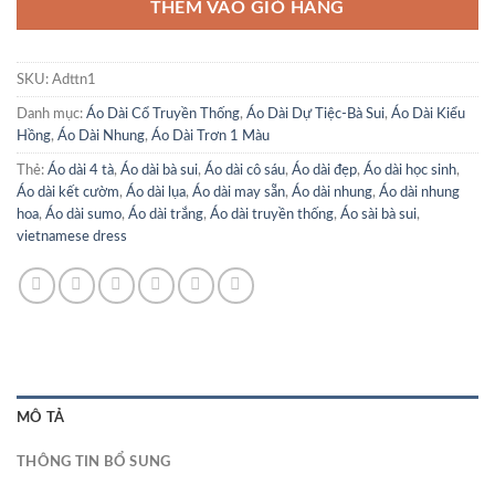
THÊM VÀO GIỎ HÀNG
SKU:
Adttn1
Danh mục:
Áo Dài Cổ Truyền Thống
,
Áo Dài Dự Tiệc-Bà Sui
,
Áo Dài Kiểu
Hồng
,
Áo Dài Nhung
,
Áo Dài Trơn 1 Màu
Thẻ:
Áo dài 4 tà
,
Áo dài bà sui
,
Áo dài cô sáu
,
Áo dài đẹp
,
Áo dài học sinh
,
Áo dài kết cườm
,
Áo dài lụa
,
Áo dài may sẵn
,
Áo dài nhung
,
Áo dài nhung
hoa
,
Áo dài sumo
,
Áo dài trắng
,
Áo dài truyền thống
,
Áo sài bà sui
,
vietnamese dress
MÔ TẢ
THÔNG TIN BỔ SUNG