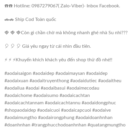
☎️☎️ Hotline: 0987279067( Zalo-Viber)- Inbox Facebook.
🚗🚗 Ship Cod Toàn quốc
🍓 🍓 🍓Còn gì chần chờ mà không nhanh ghé nhà Su nhỉ???
🎈 🎈 🎈 Giá yêu ngay từ cái nhìn đầu tiên.
⚡ ⚡ ⚡Khuyến khích khách yêu đến shop thử đồ nhé!!
#aodaisaigon #aodaidep #aodaimaysan #aodaidep
#aodaixuan #aodaitruyenthong #aodaidutiec #aodaitheu
#aodailua #aodai #aodaibasui #aodaimecodau
#aodaichome #aodaisumo #aodaicachtan
#aodaicachtannam #aodaicachtannu #aodaidongphuc
#shopaodaidep #aodaicuoi #aodaicapcuoi #aodaive
#aodaimungtho #aodairongphung #aodaidoanhnhan
#doanhnhan #trangphucchodoanhnhan #quatangmungtho