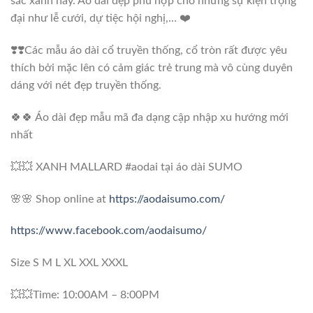
sắc xanh này. Áo dài đẹp phù hợp cho những sự kiện trọng
đại như lễ cưới, dự tiệc hội nghị,… ❤️
❣️❣️Các mẫu áo dài cổ truyền thống, cổ tròn rất được yêu
thích bởi mặc lên có cảm giác trẻ trung mà vô cùng duyên
dáng với nét đẹp truyền thống.
🍀🍀 Áo dài đẹp mẫu mã đa dạng cập nhập xu hướng mới
nhất
💥💥 XANH MALLARD #aodai tại áo dài SUMO
🌸🌸 Shop online at
https://aodaisumo.com/
https://www.facebook.com/aodaisumo/
Size S M L XL XXL XXXL
💥💥Time: 10:00AM – 8:00PM