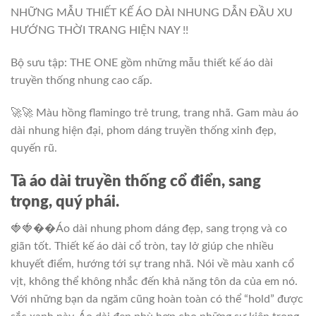
NHỮNG MẪU THIẾT KẾ ÁO DÀI NHUNG DẪN ĐẦU XU
HƯỚNG THỜI TRANG HIỆN NAY !!
Bộ sưu tập: THE ONE gồm những mẫu thiết kế áo dài
truyền thống nhung cao cấp.
🚀🚀 Màu hồng flamingo trẻ trung, trang nhã. Gam màu áo
dài nhung hiện đại, phom dáng truyền thống xinh đẹp,
quyến rũ.
Tà áo dài truyền thống cổ điển, sang
trọng, quý phái.
🍓🍓��Áo dài nhung phom dáng đẹp, sang trọng và co
giãn tốt. Thiết kế áo dài cổ tròn, tay lở giúp che nhiều
khuyết điểm, hướng tới sự trang nhã. Nói về màu xanh cổ
vịt, không thể không nhắc đến khả năng tôn da của em nó.
Với những bạn da ngăm cũng hoàn toàn có thể “hold” được