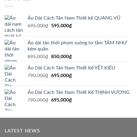
Áo Dài Cách Tân Nam Thiết kế QUANG VŨ
Giá
Giá
695,000
₫
595,000
₫
gốc
hiện
là:
tại
Áo dài tân thời phom suông tơ tằm TÂM NHƯ
695,000₫.
là:
kèm quần
595,000₫.
Giá
Giá
895,000
₫
850,000
₫
gốc
hiện
Áo Dài Cách Tân Nam Thiết Kế YẾT KIÊU
là:
tại
Giá
Giá
790,000
₫
895,000₫.
695,000
₫
là:
gốc
hiện
850,000₫.
là:
tại
Áo Dài Cách Tân Nam Thiết Kế THỊNH VƯỢNG
790,000₫.
là:
Giá
Giá
790,000
₫
695,000
₫
695,000₫.
gốc
hiện
là:
tại
790,000₫.
là:
695,000₫.
LATEST NEWS