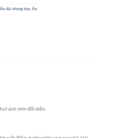
Áo dài nhung hoa
,
Áo
hút ánh nhìn đối diện.
 khuyết điểm, hướng tới sự trang nhã. Nói