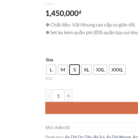
1,450,000
₫
🍀Chất liệu: Vải Nhung cao cấp co giãn tốt.
🍀Set áo kèm quần phi (Đổi quần lụa vui lòn
Size
L
M
S
XL
XXL
XXXL
XÓA
Áo Dài Nhung Thiết Kế Thêu Phụng Kèm Quần. 
SKU:
Adttn30
Danh mục:
Áo Dài Dự Tiệc-Bà Sui
,
Áo Dài Nhung
,
Áo