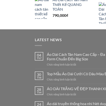
Thiết Kế QUANG
TOÀN
790,000
₫
LATEST NEWS
Áo Dài Cách Tân Nam Cao Cấp – Đa
04
Th7
Form Chuẩn Đến Big Size
ở
Chức năng bình luận bị tắt
Áo
Dài
Top Mẫu Áo Dài Cưới Cô Dâu Màu 
30
Cách
Th6
ở
Chức năng bình luận bị tắt
Tân
Top
Nam
Mẫu
ÁO DÀI TRẮNG VẺ ĐẸP THANH 
Cao
28
Áo
Th4
Cấp
ở
Chức năng bình luận bị tắt
Dài
–
ÁO
Cưới
Đa
DÀI
Áo dài truyền thống hoa nhí Nét duy
Cô
24
Dạng