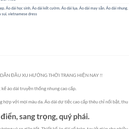
đẹp
,
Áo dài học sinh
,
Áo dài kết cườm
,
Áo dài lụa
,
Áo dài may sẵn
,
Áo dài nhung
,
à sui
,
vietnamese dress
DẪN ĐẦU XU HƯỚNG THỜI TRANG HIỆN NAY !!
kế áo dài truyền thống nhung cao cấp.
 hợp với mọi màu da. Áo dài dự tiệc cao cấp thêu chỉ nổi bật, thu 
điển, sang trọng, quý phái.
g và co giãn tốt. Thiết kế áo dài cổ tròn, tay lở giúp che nhiều