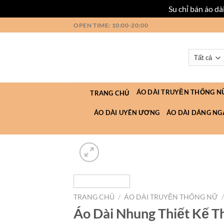
Su chỉ bán áo d
Bỏ
OPEN TIME: 10:00-20:00
qua
nội
dung
ÁO DÀI TRUYỀN THỐNG N
TRANG CHỦ
ÁO DÀI UYÊN ƯƠNG
ÁO DÀI DÁNG NG
TRANG CHỦ
/
ÁO DÀI TRUYỀN THỐNG NỮ
Áo Dài Nhung Thiết Kế 