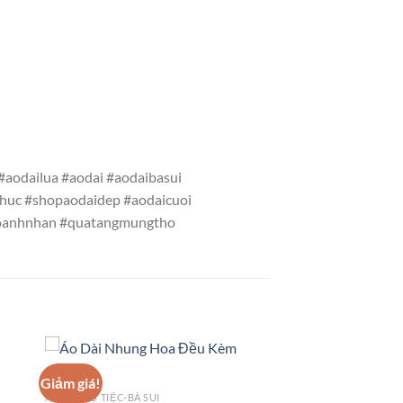
aodailua #aodai #aodaibasui
huc #shopaodaidep #aodaicuoi
doanhnhan #quatangmungtho
Giảm giá!
ÁO DÀI DỰ TIỆC-BÀ SUI