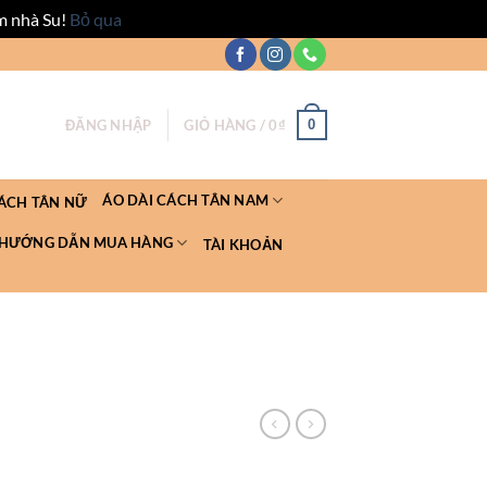
m nhà Su!
Bỏ qua
0
ĐĂNG NHẬP
GIỎ HÀNG /
0
₫
ÁO DÀI CÁCH TÂN NAM
CÁCH TÂN NỮ
HƯỚNG DẪN MUA HÀNG
TÀI KHOẢN