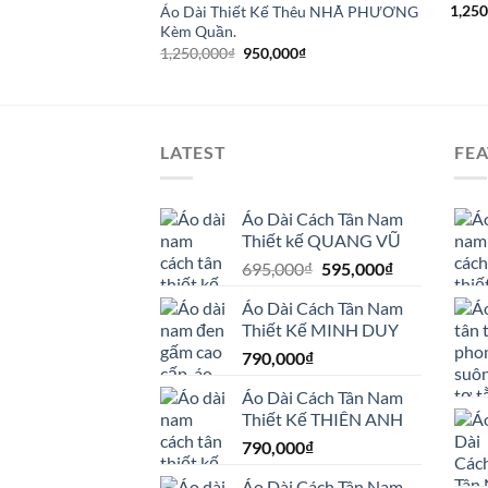
1,250
Áo Dài Thiết Kế Thêu NHÃ PHƯƠNG
Kèm Quần.
Giá
Giá
1,250,000
₫
950,000
₫
gốc
hiện
là:
tại
1,250,000₫.
là:
950,000₫.
LATEST
FE
Áo Dài Cách Tân Nam
Thiết kế QUANG VŨ
Giá
Giá
695,000
₫
595,000
₫
gốc
hiện
Áo Dài Cách Tân Nam
là:
tại
Thiết Kế MINH DUY
695,000₫.
là:
790,000
₫
595,000₫.
Áo Dài Cách Tân Nam
Thiết Kế THIÊN ANH
790,000
₫
Áo Dài Cách Tân Nam