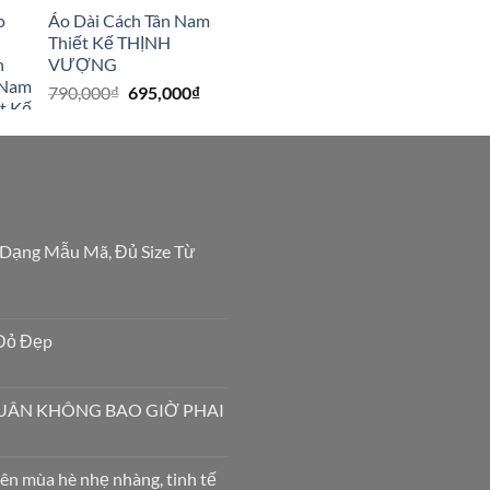
gốc
hiện
Áo Dài Cách Tân Nam
là:
tại
Thiết Kế THỊNH
790,000₫.
là:
VƯỢNG
695,000₫.
Giá
Giá
790,000
₫
695,000
₫
gốc
hiện
là:
tại
790,000₫.
là:
695,000₫.
 Dạng Mẫu Mã, Đủ Size Từ
Đỏ Đẹp
XUÂN KHÔNG BAO GIỜ PHAI
ên mùa hè nhẹ nhàng, tinh tế