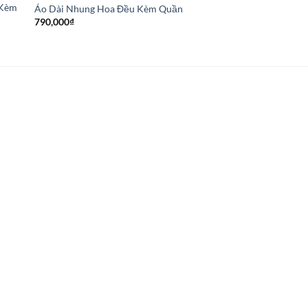
 Kèm
Áo Dài Nhung Hoa Đều Kèm Quần
790,000
₫