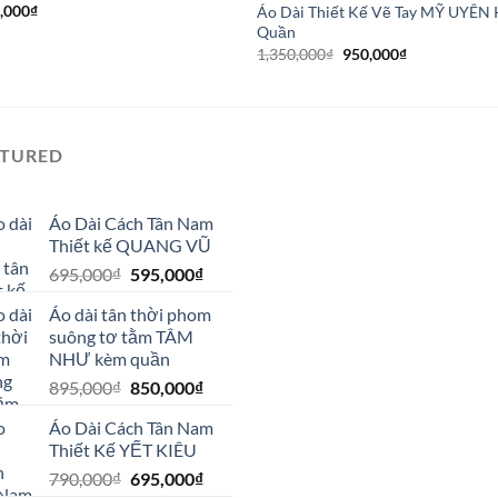
,000
₫
Áo Dài Thiết Kế Vẽ Tay MỸ UYÊN
Quần
Giá
Giá
1,350,000
₫
950,000
₫
gốc
hiện
là:
tại
1,350,000₫.
là:
950,000₫.
ATURED
Áo Dài Cách Tân Nam
Thiết kế QUANG VŨ
Giá
Giá
695,000
₫
595,000
₫
gốc
hiện
Áo dài tân thời phom
là:
tại
suông tơ tằm TÂM
695,000₫.
là:
NHƯ kèm quần
595,000₫.
Giá
Giá
895,000
₫
850,000
₫
gốc
hiện
Áo Dài Cách Tân Nam
là:
tại
Thiết Kế YẾT KIÊU
895,000₫.
là:
Giá
Giá
790,000
₫
695,000
₫
850,000₫.