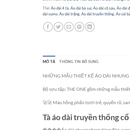
Thẻ:
Áo dài 4 tà
,
Áo dài bà sui
,
Áo dài cô sáu
,
Áo dài 
dài sumo
,
Áo dài trắng
,
Áo dài truyền thống
,
Áo sài b
MÔ TẢ
THÔNG TIN BỔ SUNG
NHỮNG MẪU THIẾT KẾ ÁO DÀI NHUNG 
Bộ sưu tập: THE ONE gồm những mẫu thiết 
🚀🚀 Màu hồng phấn tươi trẻ, quyến rũ, sang
Tà áo dài truyền thống cổ 
🍓🍓��Áo dài nhung phom dáng đẹp, sang trọn