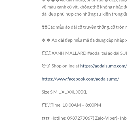
về màu xanh cổ vịt, không thể không nhắc 
dài đẹp phù hợp cho những sự kiện trọng đại
❣️❣️Các mẫu áo dài cổ truyền thống, cổ tròn
🍀🍀 Áo dài đẹp mẫu mã đa dạng cập nhập
💥💥 XANH MALLARD #aodai tại áo dài S
🌸🌸 Shop online at
https://aodaisumo.com/
https://www.facebook.com/aodaisumo/
Size S M L XL XXL XXXL
💥💥Time: 10:00AM – 8:00PM
☎️☎️ Hotline: 0987279067( Zalo-Viber)- In