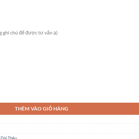
g ghi chú để được tư vấn ạ)
số lượng
THÊM VÀO GIỎ HÀNG
 Dài Thêu