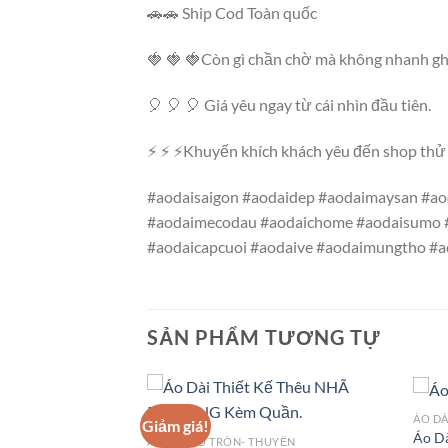
🚗🚗 Ship Cod Toàn quốc
🍓 🍓 🍓Còn gì chần chờ mà không nhanh gh
🎈 🎈 🎈 Giá yêu ngay từ cái nhìn đầu tiên.
⚡ ⚡ ⚡Khuyến khích khách yêu đến shop thử 
#aodaisaigon #aodaidep #aodaimaysan #aod
#aodaimecodau #aodaichome #aodaisumo #
#aodaicapcuoi #aodaive #aodaimungtho 
SẢN PHẨM TƯƠNG TỰ
HUYỀN
ÁO DÀ
Giảm giá!
ụng
Áo Dà
ÁO DÀI CỔ TRÒN- THUYỀN