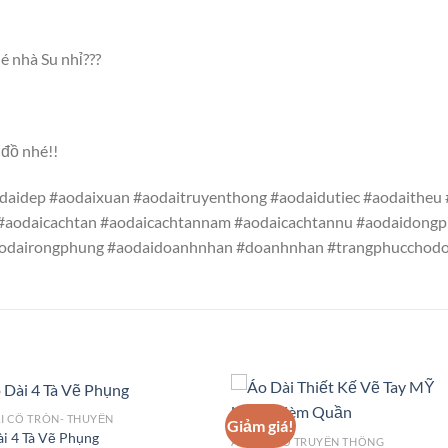
é nhà Su nhỉ???
đồ nhé!!
aidep #aodaixuan #aodaitruyenthong #aodaidutiec #aodaitheu #
aodaicachtan #aodaicachtannam #aodaicachtannu #aodaidongp
#aodairongphung #aodaidoanhnhan #doanhnhan #trangphuccho
I CỔ TRÒN- THUYỀN
Giảm giá!
i 4 Tà Vẽ Phụng
ÁO DÀI CỔ TRUYỀN THỐNG