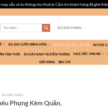
ài may sẵn và Su không cho thuê ạ! Cảm ơn khách hàng đã ghé thă
Tìm
ÁO DÀI SUMO
kiếm:
Ữ
ÁO DÀI CƯỚI-ĐÍNH HÔN
ÁO DÀI DỰ TIỆC-BÀ SUI
ÁO DÀI 
SALE SỐC ONLINE
ẮN-TÂN THỜI
ÁO DÀI NAM TRUYỀN THỐNG
GIỎ HÀNG
ĐỊA CHỈ
/
ÁO DÀI THÊU
Thêu Phụng Kèm Quần.