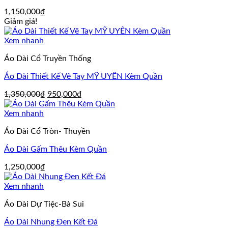
1,150,000
₫
Giảm giá!
Xem nhanh
Áo Dài Cổ Truyền Thống
Áo Dài Thiết Kế Vẽ Tay MỸ UYÊN Kèm Quần
Giá
Giá
1,350,000
₫
950,000
₫
gốc
hiện
là:
tại
Xem nhanh
1,350,000₫.
là:
Áo Dài Cổ Tròn- Thuyền
950,000₫.
Áo Dài Gấm Thêu Kèm Quần
1,250,000
₫
Xem nhanh
Áo Dài Dự Tiệc-Bà Sui
Áo Dài Nhung Đen Kết Đá