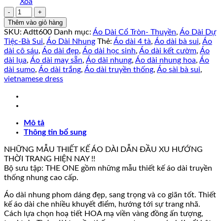
Xóa
Áo
Dài
Thêm vào giỏ hàng
Nhung
SKU:
Adtt600
Danh mục:
Áo Dài Cổ Tròn- Thuyền
,
Áo Dài Dự
TUỆ
Tiệc-Bà Sui
,
Áo Dài Nhung
Thẻ:
Áo dài 4 tà
,
Áo dài bà sui
,
Áo
ANH
dài cô sáu
,
Áo dài đẹp
,
Áo dài học sinh
,
Áo dài kết cườm
,
Áo
Kèm
dài lụa
,
Áo dài may sẵn
,
Áo dài nhung
,
Áo dài nhung hoa
,
Áo
Quần
dài sumo
,
Áo dài trắng
,
Áo dài truyền thống
,
Áo sài bà sui
,
số
vietnamese dress
lượng
Mô tả
Thông tin bổ sung
NHỮNG MẪU THIẾT KẾ ÁO DÀI DẪN ĐẦU XU HƯỚNG
THỜI TRANG HIỆN NAY !!
Bộ sưu tập: THE ONE gồm những mẫu thiết kế áo dài truyền
thống nhung cao cấp.
Áo dài nhung phom dáng đẹp, sang trọng và co giãn tốt. Thiết
kế áo dài che nhiều khuyết điểm, hướng tới sự trang nhã.
Cách lựa chọn hoạ tiết HOA mạ viền vàng đồng ấn tượng,