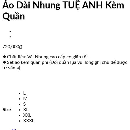
Áo Dài Nhung TUỆ ANH Kèm
Quần
720,000
₫
🍀Chất liệu: Vải Nhung cao cấp co giãn tốt.
🍀Set áo kèm quần phi (Đổi quần lụa vui lòng ghi chú để được
tư vấn ạ)
L
M
S
Size
XL
XXL
XXXL