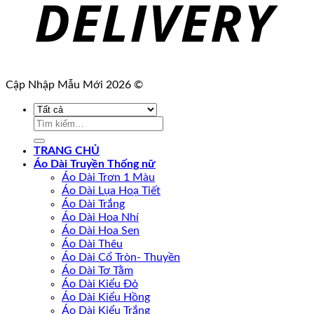
Cập Nhập Mẫu Mới 2026 ©
Tìm
kiếm:
TRANG CHỦ
Áo Dài Truyền Thống nữ
Áo Dài Trơn 1 Màu
Áo Dài Lụa Hoạ Tiết
Áo Dài Trắng
Áo Dài Hoa Nhí
Áo Dài Hoa Sen
Áo Dài Thêu
Áo Dài Cổ Tròn- Thuyền
Áo Dài Tơ Tằm
Áo Dài Kiểu Đỏ
Áo Dài Kiểu Hồng
Áo Dài Kiểu Trắng