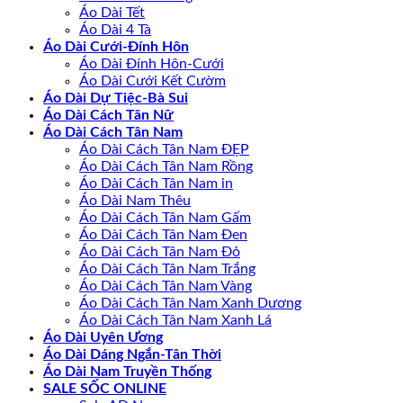
Áo Dài Tết
Áo Dài 4 Tà
Áo Dài Cưới-Đính Hôn
Áo Dài Đính Hôn-Cưới
Áo Dài Cưới Kết Cườm
Áo Dài Dự Tiệc-Bà Sui
Áo Dài Cách Tân Nữ
Áo Dài Cách Tân Nam
Áo Dài Cách Tân Nam ĐẸP
Áo Dài Cách Tân Nam Rồng
Áo Dài Cách Tân Nam in
Áo Dài Nam Thêu
Áo Dài Cách Tân Nam Gấm
Áo Dài Cách Tân Nam Đen
Áo Dài Cách Tân Nam Đỏ
Áo Dài Cách Tân Nam Trắng
Áo Dài Cách Tân Nam Vàng
Áo Dài Cách Tân Nam Xanh Dương
Áo Dài Cách Tân Nam Xanh Lá
Áo Dài Uyên Ương
Áo Dài Dáng Ngắn-Tân Thời
Áo Dài Nam Truyền Thống
SALE SỐC ONLINE