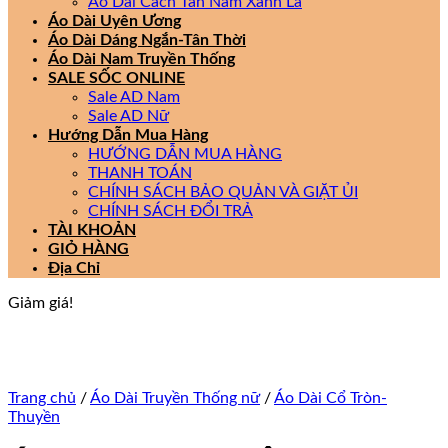
Áo Dài Cách Tân Nam Xanh Lá
Áo Dài Uyên Ương
Áo Dài Dáng Ngắn-Tân Thời
Áo Dài Nam Truyền Thống
SALE SỐC ONLINE
Sale AD Nam
Sale AD Nữ
Hướng Dẫn Mua Hàng
HƯỚNG DẪN MUA HÀNG
THANH TOÁN
CHÍNH SÁCH BẢO QUẢN VÀ GIẶT ỦI
CHÍNH SÁCH ĐỔI TRẢ
TÀI KHOẢN
GIỎ HÀNG
Địa Chỉ
Giảm giá!
Trang chủ
/
Áo Dài Truyền Thống nữ
/
Áo Dài Cổ Tròn-
Thuyền