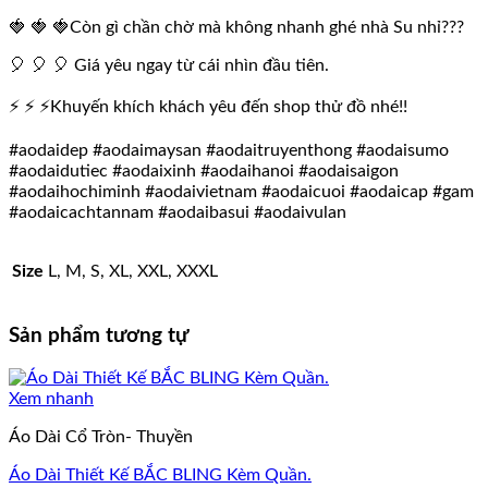
🍓 🍓 🍓Còn gì chần chờ mà không nhanh ghé nhà Su nhỉ???
🎈 🎈 🎈 Giá yêu ngay từ cái nhìn đầu tiên.
⚡ ⚡ ⚡Khuyến khích khách yêu đến shop thử đồ nhé!!
#aodaidep #aodaimaysan #aodaitruyenthong #aodaisumo
#aodaidutiec #aodaixinh #aodaihanoi #aodaisaigon
#aodaihochiminh #aodaivietnam #aodaicuoi #aodaicap #gam
#aodaicachtannam #aodaibasui #aodaivulan
Size
L, M, S, XL, XXL, XXXL
Sản phẩm tương tự
Xem nhanh
Áo Dài Cổ Tròn- Thuyền
Áo Dài Thiết Kế BẮC BLING Kèm Quần.