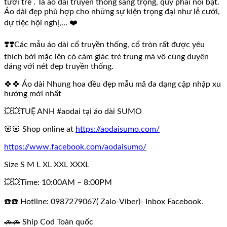
tươi trẻ . Tà áo dài truyền thống sang trọng, quý phái nổi bật.
Áo dài đẹp phù hợp cho những sự kiện trọng đại như lễ cưới,
dự tiệc hội nghị,… ❤️
❣️❣️Các mẫu áo dài cổ truyền thống, cổ tròn rất được yêu
thích bởi mặc lên có cảm giác trẻ trung mà vô cùng duyên
dáng với nét đẹp truyền thống.
🍀🍀 Áo dài Nhung hoa đều đẹp mẫu mã đa dạng cập nhập xu
hướng mới nhất
💥💥TUỆ ANH #aodai tại áo dài SUMO
🌸🌸 Shop online at
https://aodaisumo.com/
https://www.facebook.com/aodaisumo/
Size S M L XL XXL XXXL
💥💥Time: 10:00AM – 8:00PM
☎️☎️ Hotline: 0987279067( Zalo-Viber)- Inbox Facebook.
🚗🚗 Ship Cod Toàn quốc