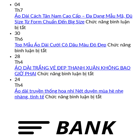
790,000₫.
là:
04
695,000₫.
Th7
Áo Dài Cách Tân Nam Cao Cấp – Đa Dạng Mẫu Mã, Đủ
Size Từ Form Chuẩn Đến Big Size
Chức năng bình luận
ở
bị tắt
Áo
30
Dài
Th6
Cách
Top Mẫu Áo Dài Cưới Cô Dâu Màu Đỏ Đẹp
Chức năng
Tân
ở
bình luận bị tắt
Nam
Top
28
Cao
Mẫu
Th4
Cấp
Áo
ÁO DÀI TRẮNG VẺ ĐẸP THANH XUÂN KHÔNG BAO
–
Dài
ở
GIỜ PHAI
Chức năng bình luận bị tắt
Đa
Cưới
ÁO
24
Dạng
Cô
DÀI
Th4
Mẫu
Dâu
TRẮNG
Áo dài truyền thống hoa nhí Nét duyên mùa hè nhẹ
Mã,
Màu
VẺ
ở
nhàng, tinh tế
Chức năng bình luận bị tắt
Đủ
Đỏ
ĐẸP
Áo
Size
Đẹp
THANH
dài
Từ
XUÂN
truyền
Form
KHÔNG
thống
Chuẩn
BAO
hoa
Đến
GIỜ
nhí