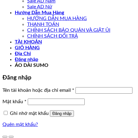
Sale AD Nam
Sale AD Nữ
Hướng Dẫn Mua Hàng
HƯỚNG DẪN MUA HÀNG
THANH TOÁN
CHÍNH SÁCH BẢO QUẢN VÀ GIẶT ỦI
CHÍNH SÁCH ĐỔI TRẢ
TÀI KHOẢN
GIỎ HÀNG
Địa Chỉ
Đăng nhập
ÁO DÀI SUMO
Đăng nhập
Bắt
Tên tài khoản hoặc địa chỉ email
*
buộc
Bắt
Mật khẩu
*
buộc
Ghi nhớ mật khẩu
Đăng nhập
Quên mật khẩu?