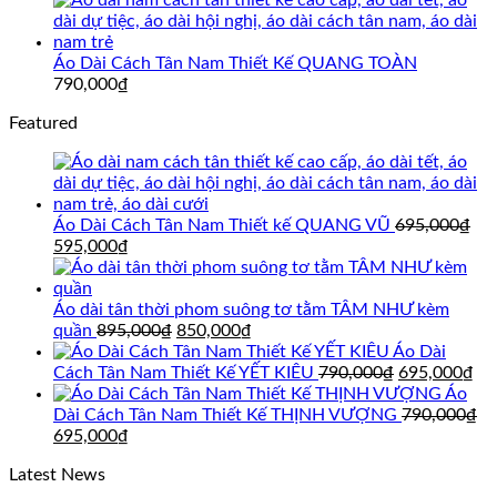
Áo Dài Cách Tân Nam Thiết Kế QUANG TOÀN
790,000
₫
Featured
Áo Dài Cách Tân Nam Thiết kế QUANG VŨ
695,000
₫
Giá
Giá
595,000
₫
gốc
hiện
là:
tại
695,000₫.
là:
Áo dài tân thời phom suông tơ tằm TÂM NHƯ kèm
595,000₫.
Giá
Giá
quần
895,000
₫
850,000
₫
gốc
hiện
Áo Dài
là:
tại
Giá
Gi
Cách Tân Nam Thiết Kế YẾT KIÊU
790,000
₫
695,000
₫
895,000₫.
là:
gốc
hi
Áo
850,000₫.
là:
tại
Dài Cách Tân Nam Thiết Kế THỊNH VƯỢNG
790,000
₫
Giá
Giá
790,000₫.
là:
695,000
₫
gốc
hiện
69
Latest News
là:
tại