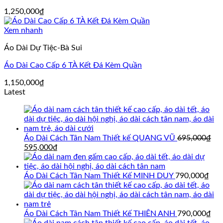
1,250,000
₫
Xem nhanh
Áo Dài Dự Tiệc-Bà Sui
Áo Dài Cao Cấp 6 TÀ Kết Đá Kèm Quần
1,150,000
₫
Latest
Áo Dài Cách Tân Nam Thiết kế QUANG VŨ
695,000
₫
Giá
Giá
595,000
₫
gốc
hiện
là:
tại
695,000₫.
là:
Áo Dài Cách Tân Nam Thiết Kế MINH DUY
790,000
₫
595,000₫.
Áo Dài Cách Tân Nam Thiết Kế THIÊN ANH
790,000
₫