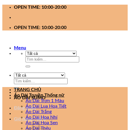
Bỏ
OPEN TIME: 10:00-20:00
qua
nội
dung
OPEN TIME: 10:00-20:00
Menu
Tìm
kiếm:
Tìm
kiếm:
TRANG CHỦ
Áo Dài Truyền Thống nữ
ÁO DÀI SUMO
Áo Dài Trơn 1 Màu
Áo Dài Lụa Hoạ Tiết
Đăng nhập
Áo Dài Trắng
Áo Dài Hoa Nhí
Giỏ hàng /
0
₫
0
Áo Dài Hoa Sen
Áo Dài Thêu