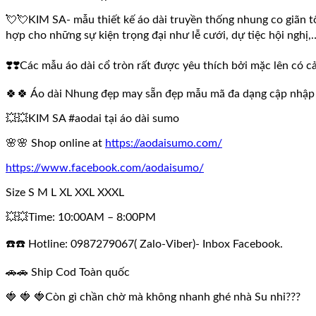
💘💘KIM SA- mẫu thiết kế áo dài truyền thống nhung co giãn tốt
hợp cho những sự kiện trọng đại như lễ cưới, dự tiệc hội nghị,
❣️❣️Các mẫu áo dài cổ tròn rất được yêu thích bởi mặc lên có 
🍀🍀 Áo dài Nhung đẹp may sẵn đẹp mẫu mã đa dạng cập nhập
💥💥KIM SA #aodai tại áo dài sumo
🌸🌸 Shop online at
https://aodaisumo.com/
https://www.facebook.com/aodaisumo/
Size S M L XL XXL XXXL
💥💥Time: 10:00AM – 8:00PM
☎️☎️ Hotline: 0987279067( Zalo-Viber)- Inbox Facebook.
🚗🚗 Ship Cod Toàn quốc
🍓 🍓 🍓Còn gì chần chờ mà không nhanh ghé nhà Su nhỉ???