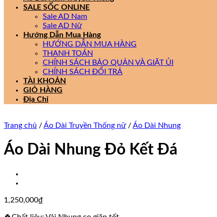
SALE SỐC ONLINE
Sale AD Nam
Sale AD Nữ
Hướng Dẫn Mua Hàng
HƯỚNG DẪN MUA HÀNG
THANH TOÁN
CHÍNH SÁCH BẢO QUẢN VÀ GIẶT ỦI
CHÍNH SÁCH ĐỔI TRẢ
TÀI KHOẢN
GIỎ HÀNG
Địa Chỉ
Trang chủ
/
Áo Dài Truyền Thống nữ
/
Áo Dài Nhung
Áo Dài Nhung Đỏ Kết Đá
1,250,000
₫
🍀Chất liệu: Vải Nhung co giãn tốt