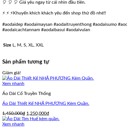
🎈 🎈 🎈 Giá yêu ngay từ cái nhìn đầu tiên.
⚡ ⚡ ⚡Khuyến khích khách yêu đến shop thử đồ nhé!!
#aodaidep #aodaimaysan #aodaitruyenthong #aodaisumo #aoda
#aodaicachtannam #aodaibasui #aodaivulan
Size
L, M, S, XL, XXL
Sản phẩm tương tự
Giảm giá!
Xem nhanh
Áo Dài Cổ Truyền Thống
Áo Dài Thiết Kế NHÃ PHƯƠNG Kèm Quần.
Giá
Giá
1,450,000
₫
1,250,000
₫
gốc
hiện
là:
tại
Xem nhanh