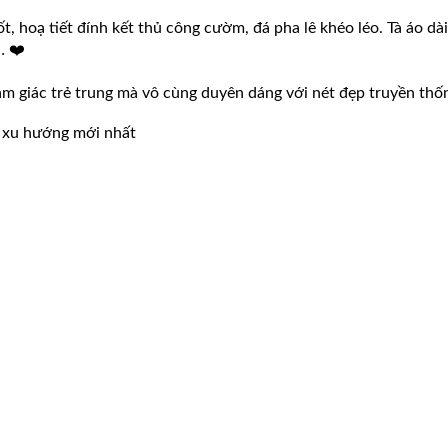
, hoạ tiết đính kết thủ công cườm, đá pha lê khéo léo. Tà áo dà
… ❤️
cảm giác trẻ trung mà vô cùng duyên dáng với nét đẹp truyền thố
 xu hướng mới nhất