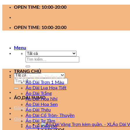
Bỏ
OPEN TIME: 10:00-20:00
qua
nội
dung
OPEN TIME: 10:00-20:00
Menu
Tìm
kiếm:
TRANG CHỦ
Áo Dài Truyền Thống nữ
Tìm
Áo Dài Trơn 1 Màu
kiếm:
Áo Dài Lụa Hoạ Tiết
Áo Dài Trắng
ÁO DÀI SUMO
Áo Dài Hoa Nhí
Áo Dài Hoa Sen
Đăng nhập
Áo Dài Thêu
Áo Dài Cổ Tròn- Thuyền
Giỏ hàng /
545,000
₫
1
Áo Dài Tơ Tằm
×
Áo Dài V
Áo Dài Kiểu Đỏ