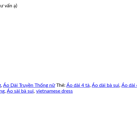
ư vấn ạ)
g
,
Áo Dài Truyền Thống nữ
Thẻ:
Áo dài 4 tà
,
Áo dài bà sui
,
Áo dài 
ống
,
Áo sài bà sui
,
vietnamese dress