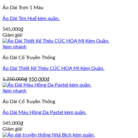
1,450,000₫.
là:
Áo Dài Trơn 1 Màu
1,250,000₫.
Áo Dài Tím Huế kèm quần.
545,000
₫
Giảm giá!
Xem nhanh
Áo Dài Cổ Truyền Thống
Áo Dài Thiết Kế Thêu CÚC HOẠ MI Kèm Quần.
Giá
Giá
1,250,000
₫
950,000
₫
gốc
hiện
là:
tại
Xem nhanh
1,250,000₫.
là:
Áo Dài Cổ Truyền Thống
950,000₫.
Áo Dài Màu Hồng Da Pastel kèm quần.
545,000
₫
Giảm giá!