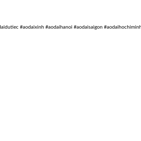
idutiec #aodaixinh #aodaihanoi #aodaisaigon #aodaihochimin