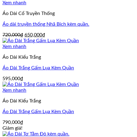
Xem nhanh
Áo Dài Cổ Truyền Thống
Áo dài truyền thống Nhã Bích kèm quần.
Giá
Giá
720,000
₫
650,000
₫
gốc
hiện
là:
tại
Xem nhanh
720,000₫.
là:
Áo Dài Kiểu Trắng
650,000₫.
Áo Dài Trắng Gấm Lụa Kèm Quần
595,000
₫
Xem nhanh
Áo Dài Kiểu Trắng
Áo Dài Trắng Gấm Lụa Kèm Quần
790,000
₫
Giảm giá!