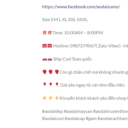
https://www.facebook.com/aodaisumo/
Size S M L XL XXL XXXL
Time: 10:00AM – 8:00PM
Hotline: 0987279067( Zalo-Viber)- I
Ship Cod Toàn quốc
Còn gì chần chờ mà không nhanh gh
Giá yêu ngay từ cái nhìn đầu tiên.
Khuyến khích khách yêu đến shop 
#aodaidep #aodaimaysan #aodaitruyenthon
#aodaicuoi #aodaicap #gam #aodaicachtan