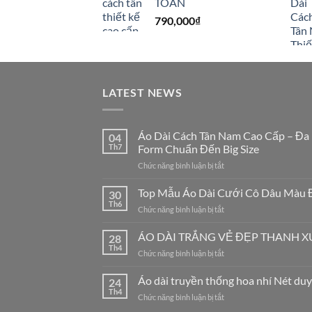
TOÀN
790,000
₫
LATEST NEWS
Áo Dài Cách Tân Nam Cao Cấp – Đa
04
Th7
Form Chuẩn Đến Big Size
ở
Chức năng bình luận bị tắt
Áo
Dài
Top Mẫu Áo Dài Cưới Cô Dâu Màu 
30
Cách
Th6
ở
Chức năng bình luận bị tắt
Tân
Top
Nam
Mẫu
ÁO DÀI TRẮNG VẺ ĐẸP THANH 
Cao
28
Áo
Th4
Cấp
ở
Chức năng bình luận bị tắt
Dài
–
ÁO
Cưới
Đa
DÀI
Áo dài truyền thống hoa nhí Nét duy
Cô
24
Dạng
TRẮNG
Th4
Dâu
Mẫu
ở
Chức năng bình luận bị tắt
VẺ
Màu
Mã,
Áo
ĐẸP