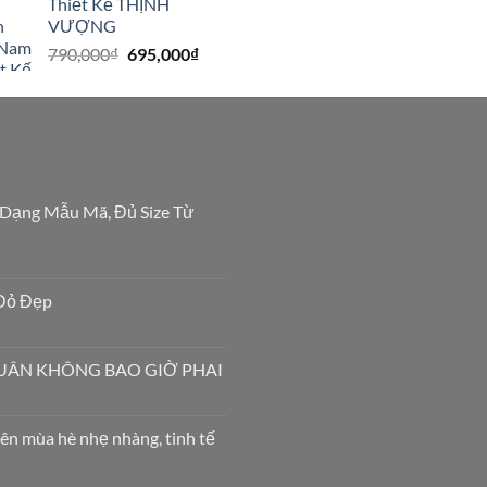
Thiết Kế THỊNH
790,000₫.
là:
VƯỢNG
695,000₫.
Giá
Giá
790,000
₫
695,000
₫
gốc
hiện
là:
tại
790,000₫.
là:
695,000₫.
 Dạng Mẫu Mã, Đủ Size Từ
Đỏ Đẹp
XUÂN KHÔNG BAO GIỜ PHAI
ên mùa hè nhẹ nhàng, tinh tế