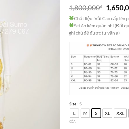
Giá
1,800,000
1,650,
₫
gốc
Chất liệu: Vải Cao cấp lên
là:
Set áo kèm quần phi (Đổi qu
1,800,0
ghi chú để được tư vấn ạ)
: S
Size
L
M
S
XL
XXL
XÓA