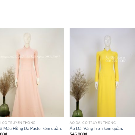
I CỔ TRUYỀN THỐNG
ÁO DÀI CỔ TRUYỀN THỐNG
i Màu Hồng Da Pastel kèm quần.
Áo Dài Vàng Trơn kèm quần.
000
₫
545,000
₫