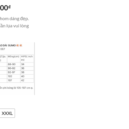
Giá
000
₫
hiện
 phom dáng đẹp.
tại
ần lụa vui lòng
00₫.
là:
1,650,000₫.
XXXL