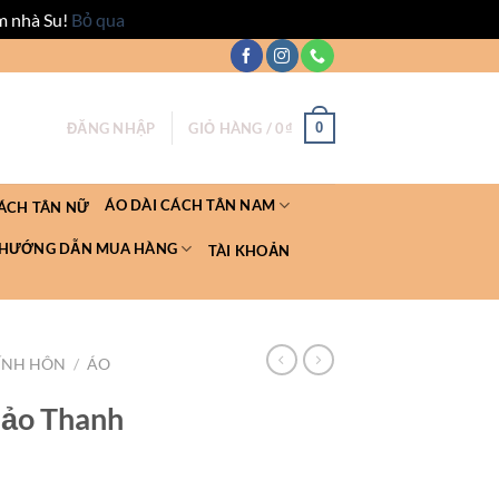
m nhà Su!
Bỏ qua
0
ĐĂNG NHẬP
GIỎ HÀNG /
0
₫
ÁO DÀI CÁCH TÂN NAM
CÁCH TÂN NỮ
HƯỚNG DẪN MUA HÀNG
TÀI KHOẢN
ĐÍNH HÔN
/
ÁO
Bảo Thanh