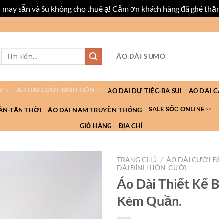
ài may sẵn và Su không cho thuê ạ! Cảm ơn khách hàng đã ghé thă
Tìm
ÁO DÀI SUMO
kiếm:
Ữ
ÁO DÀI CƯỚI-ĐÍNH HÔN
ÁO DÀI DỰ TIỆC-BÀ SUI
ÁO DÀI 
SALE SỐC ONLINE
ẮN-TÂN THỜI
ÁO DÀI NAM TRUYỀN THỐNG
GIỎ HÀNG
ĐỊA CHỈ
TRANG CHỦ
/
ÁO DÀI CƯỚI-
DÀI ĐÍNH HÔN-CƯỚI
Áo Dài Thiết Kế 
Kèm Quần.