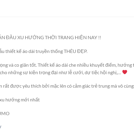
ẪN ĐẦU XU HƯỚNG THỜI TRANG HIỆN NAY !!
 thiết kế áo dài truyền thống THÊU ĐẸP.
ng và co giãn tốt. Thiết kế áo dài che nhiều khuyết điểm, hướng t
 cho những sự kiện trọng đại như lễ cưới, dự tiệc hội nghị,…
n rất được yêu thích bởi mặc lên có cảm giác trẻ trung mà vô cùn
 xu hướng mới nhất
SUMO
/