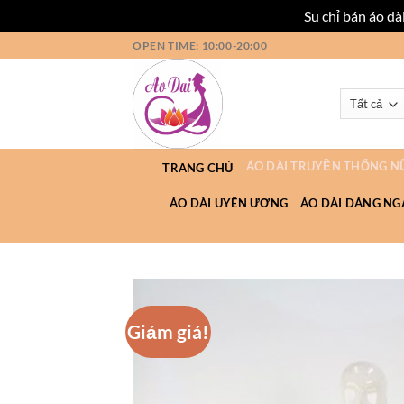
Su chỉ bán áo d
Bỏ
OPEN TIME: 10:00-20:00
qua
nội
dung
ÁO DÀI TRUYỀN THỐNG N
TRANG CHỦ
ÁO DÀI UYÊN ƯƠNG
ÁO DÀI DÁNG NG
Giảm giá!