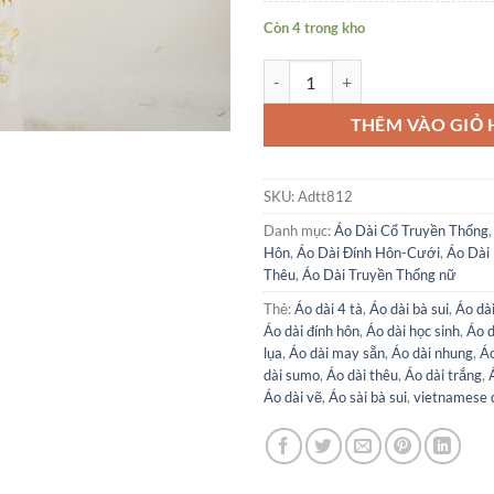
Còn 4 trong kho
Áo Dài Thiết Kế Bảo Thanh Kèm 
THÊM VÀO GIỎ
SKU:
Adtt812
Danh mục:
Áo Dài Cổ Truyền Thống
Hôn
,
Áo Dài Đính Hôn-Cưới
,
Áo Dài 
Thêu
,
Áo Dài Truyền Thống nữ
Thẻ:
Áo dài 4 tà
,
Áo dài bà sui
,
Áo dài
Áo dài đính hôn
,
Áo dài học sinh
,
Áo 
lụa
,
Áo dài may sẵn
,
Áo dài nhung
,
Áo
dài sumo
,
Áo dài thêu
,
Áo dài trắng
,
Áo dài vẽ
,
Áo sài bà sui
,
vietnamese 