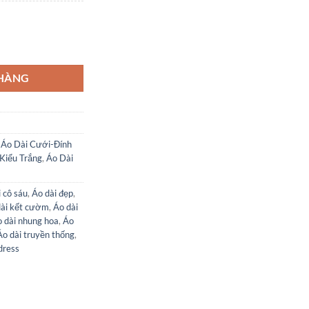
Quần. số lượng
 HÀNG
,
Áo Dài Cưới-Đính
Kiểu Trắng
,
Áo Dài
 cô sáu
,
Áo dài đẹp
,
dài kết cườm
,
Áo dài
 dài nhung hoa
,
Áo
Áo dài truyền thống
,
dress