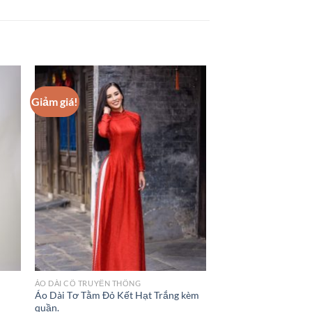
Giảm giá!
ÁO DÀI CỔ TRUYỀN THỐNG
Áo Dài Tơ Tằm Đỏ Kết Hạt Trắng kèm
quần.