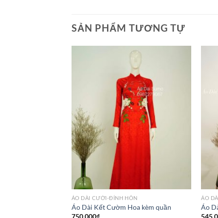
SẢN PHẨM TƯƠNG TỰ
THỐNG
ÁO DÀI CƯỚI-ĐÍNH HÔN
ÁO DÀ
 Nhăn Kèm Quần
Áo Dài Kết Cườm Hoa kèm quần
Áo Dà
750,000
₫
545,