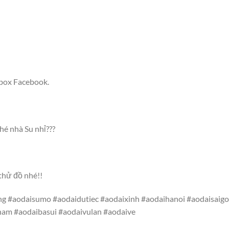
nbox Facebook.
é nhà Su nhỉ???
thử đồ nhé!!
g #aodaisumo #aodaidutiec #aodaixinh #aodaihanoi #aodaisaig
nam #aodaibasui #aodaivulan #aodaive