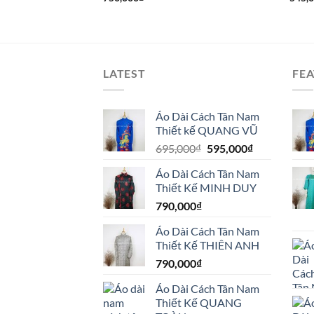
LATEST
FE
Áo Dài Cách Tân Nam
Thiết kế QUANG VŨ
Giá
Giá
695,000
₫
595,000
₫
gốc
hiện
Áo Dài Cách Tân Nam
là:
tại
Thiết Kế MINH DUY
695,000₫.
là:
790,000
₫
595,000₫.
Áo Dài Cách Tân Nam
Thiết Kế THIÊN ANH
790,000
₫
Áo Dài Cách Tân Nam
Thiết Kế QUANG