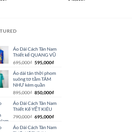
ATURED
Áo Dài Cách Tân Nam
Thiết kế QUANG VŨ
Giá
Giá
695,000
₫
595,000
₫
gốc
hiện
Áo dài tân thời phom
là:
tại
suông tơ tằm TÂM
695,000₫.
là:
NHƯ kèm quần
595,000₫.
Giá
Giá
895,000
₫
850,000
₫
gốc
hiện
Áo Dài Cách Tân Nam
là:
tại
Thiết Kế YẾT KIÊU
895,000₫.
là:
Giá
Giá
790,000
₫
695,000
₫
850,000₫.
gốc
hiện
Áo Dài Cách Tân Nam
là:
tại