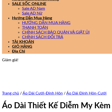
SALE SỐC ONLINE
Sale AD Nam
Sale AD Nữ
Hướng Dẫn Mua Hàng
HƯỚNG DẪN MUA HÀNG
THANH TOÁN
CHÍNH SÁCH BẢO QUẢN VÀ GIẶT ỦI
CHÍNH SÁCH ĐỔI TRẢ
TÀI KHOẢN
GIỎ HÀNG
Địa Chỉ
Giảm giá!
Trang chủ
/
Áo Dài Cưới-Đính Hôn
/
Áo Dài Đính Hôn-Cưới
Áo Dài Thiết Kế Diễm My Kèm