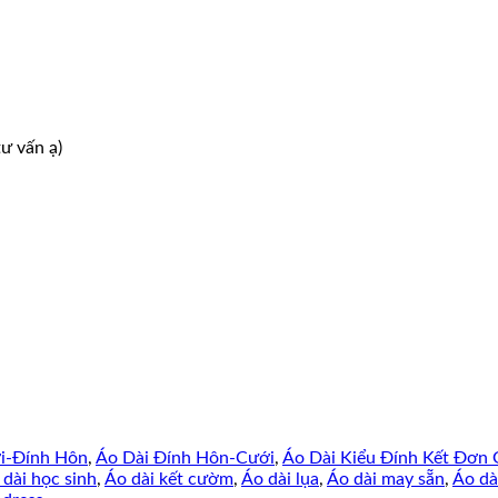
ư vấn ạ)
i-Đính Hôn
,
Áo Dài Đính Hôn-Cưới
,
Áo Dài Kiểu Đính Kết Đơn 
 dài học sinh
,
Áo dài kết cườm
,
Áo dài lụa
,
Áo dài may sẵn
,
Áo dà