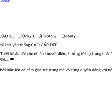
 dress
ĐẦU XU HƯỚNG THỜI TRANG HIỆN NAY !!
 ĐÍNH truyền thống CAO CẤP ĐẸP.
Thiết kế áo dài che nhiều khuyết điểm, hướng tới sự trang nhã. T
ghị,… ❤️
h bởi mặc lên có cảm giác trẻ trung mà vô cùng duyên dáng với n