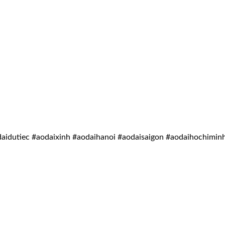
idutiec #aodaixinh #aodaihanoi #aodaisaigon #aodaihochimin