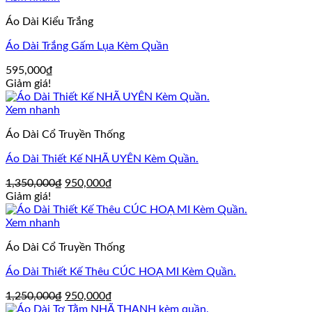
Áo Dài Kiểu Trắng
Áo Dài Trắng Gấm Lụa Kèm Quần
595,000
₫
Giảm giá!
Xem nhanh
Áo Dài Cổ Truyền Thống
Áo Dài Thiết Kế NHÃ UYÊN Kèm Quần.
Giá
Giá
1,350,000
₫
950,000
₫
gốc
hiện
Giảm giá!
là:
tại
1,350,000₫.
là:
Xem nhanh
950,000₫.
Áo Dài Cổ Truyền Thống
Áo Dài Thiết Kế Thêu CÚC HOẠ MI Kèm Quần.
Giá
Giá
1,250,000
₫
950,000
₫
gốc
hiện