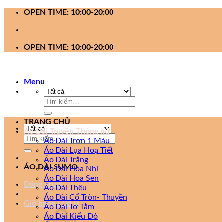
Bỏ
OPEN TIME: 10:00-20:00
qua
nội
dung
OPEN TIME: 10:00-20:00
Menu
Tìm
kiếm:
TRANG CHỦ
Áo Dài Truyền Thống nữ
Tìm
Áo Dài Trơn 1 Màu
kiếm:
Áo Dài Lụa Hoạ Tiết
Áo Dài Trắng
ÁO DÀI SUMO
Áo Dài Hoa Nhí
Áo Dài Hoa Sen
Đăng nhập
Áo Dài Thêu
Áo Dài Cổ Tròn- Thuyền
Giỏ hàng /
0
₫
0
Áo Dài Tơ Tằm
Áo Dài Kiểu Đỏ