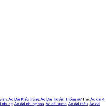
Giản
,
Áo Dài Kiểu Trắng
,
Áo Dài Truyền Thống nữ
Thẻ:
Áo dài 4
i nhung
,
Áo dài nhung hoa
,
Áo dài sumo
,
Áo dài thêu
,
Áo dài