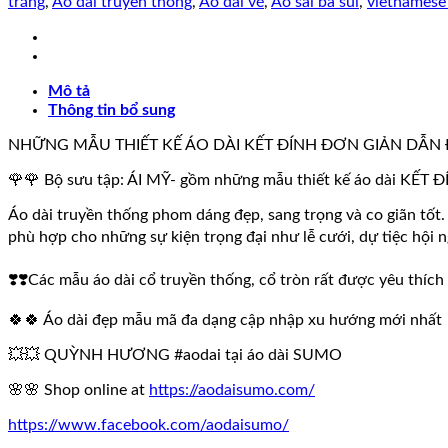
trắng
,
Áo dài truyền thống
,
Áo dài vẽ
,
Áo sài bà sui
,
vietnamese
My
Kèm
Quần.
số
Mô tả
lượng
Thông tin bổ sung
NHỮNG MẪU THIẾT KẾ ÁO DÀI KẾT ĐÍNH ĐƠN GIẢN DẪN 
🌹🌹 Bộ sưu tập: ÁI MỸ- gồm những mẫu thiết kế áo dài KẾT
Áo dài truyền thống phom dáng đẹp, sang trọng và co giãn tốt. 
phù hợp cho những sự kiện trọng đại như lễ cưới, dự tiệc hội n
❣️❣️Các mẫu áo dài cổ truyền thống, cổ tròn rất được yêu thíc
🍀🍀 Áo dài đẹp mẫu mã đa dạng cập nhập xu hướng mới nhất
💥💥 QUỲNH HƯƠNG #aodai tại áo dài SUMO
🌸🌸 Shop online at
https://aodaisumo.com/
https://www.facebook.com/aodaisumo/