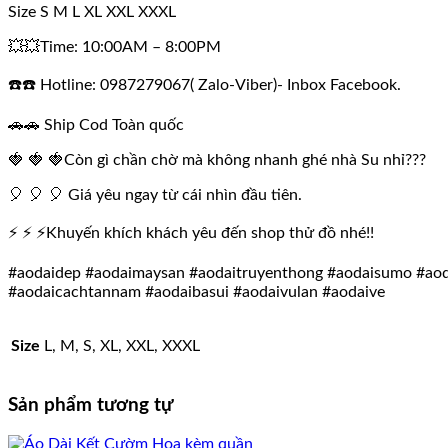
Size S M L XL XXL XXXL
💥💥Time: 10:00AM – 8:00PM
☎️☎️ Hotline: 0987279067( Zalo-Viber)- Inbox Facebook.
🚗🚗 Ship Cod Toàn quốc
🍓 🍓 🍓Còn gì chần chờ mà không nhanh ghé nhà Su nhỉ???
🎈 🎈 🎈 Giá yêu ngay từ cái nhìn đầu tiên.
⚡ ⚡ ⚡Khuyến khích khách yêu đến shop thử đồ nhé!!
#aodaidep #aodaimaysan #aodaitruyenthong #aodaisumo #aoda
#aodaicachtannam #aodaibasui #aodaivulan #aodaive
Size
L, M, S, XL, XXL, XXXL
Sản phẩm tương tự