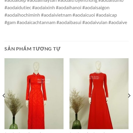
#aodaidutiec #aodaixinh #aodaihanoi #aodaisaigon
#aodaihochiminh #aodaivietnam #aodaicuoi #aodaicap
#gam #aodaicachtannam #aodaibasui #aodaivulan #aodaive
SẢN PHẨM TƯƠNG TỰ