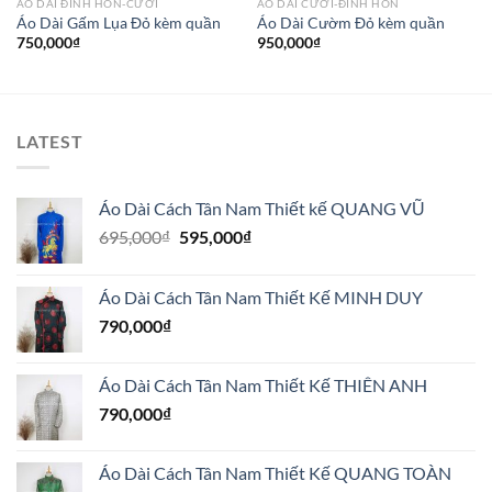
ÁO DÀI ĐÍNH HÔN-CƯỚI
ÁO DÀI CƯỚI-ĐÍNH HÔN
Áo Dài Gấm Lụa Đỏ kèm quần
Áo Dài Cườm Đỏ kèm quần
750,000
₫
950,000
₫
LATEST
Áo Dài Cách Tân Nam Thiết kế QUANG VŨ
Giá
Giá
695,000
₫
595,000
₫
gốc
hiện
là:
tại
Áo Dài Cách Tân Nam Thiết Kế MINH DUY
695,000₫.
là:
790,000
₫
595,000₫.
Áo Dài Cách Tân Nam Thiết Kế THIÊN ANH
790,000
₫
Áo Dài Cách Tân Nam Thiết Kế QUANG TOÀN