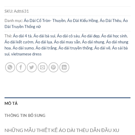
SKU:
Adtt631
Danh mục:
Áo Dài Cổ Tròn- Thuyền
,
Áo Dài Kiểu Hồng
,
Áo Dài Thêu
,
Áo
Dài Truyền Thống nữ
Thẻ:
Áo dài 4 tà
,
Áo dài bà sui
,
Áo dài cô sáu
,
Áo dài đẹp
,
Áo dài học sinh
,
Áo dài kết cườm
,
Áo dài lụa
,
Áo dài may sẵn
,
Áo dài nhung
,
Áo dài nhung
hoa
,
Áo dài sumo
,
Áo dài trắng
,
Áo dài truyền thống
,
Áo dài vẽ
,
Áo sài bà
sui
,
vietnamese dress
MÔ TẢ
THÔNG TIN BỔ SUNG
NHỮNG MẪU THIẾT KẾ ÁO DÀI THÊU DẪN ĐẦU XU