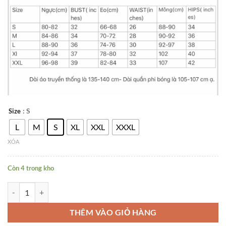
: S
Size
L
M
S
XL
XXL
XXXL
XÓA
Còn 4 trong kho
Áo Dài Thiết Kế KHÁNH NGÂN Kèm Quần. số lượng
THÊM VÀO GIỎ HÀNG