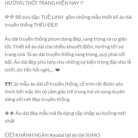
HƯỚNG THỜI TRANG HIỆN NAY !!
🌹🌹 Bộ sưu tập: TUỆ LINH- gồm những mẫu thiết kế áo dài
truyền thống THÊU ĐẸP.
Áo dài truyền thống phom dáng đẹp, sang trọng và co giãn
tốt. Thiết kế áo dài che nhiều khuyết điểm, hướng tới sự
trang nhã. Tà áo dài truyền thống sang trọng, quý phái nổi
bật. Áo dài đẹp phù hợp cho những sự kiện trọng đại như lễ
cưới, dự tiệc hội nghị,… ❤️
❣️❣️Các mẫu áo dài cổ truyền thống, cổ tròn rất được yêu
thích bởi mặc lên có cảm giác trẻ trung mà vô cùng duyên
dáng với nét đẹp truyền thống.
🍀🍀 Áo dài đẹp mẫu mã đa dạng cập nhập xu hướng mới
nhất
💥💥 KHÁNH NGÂN #aodai tại áo dài SUMO