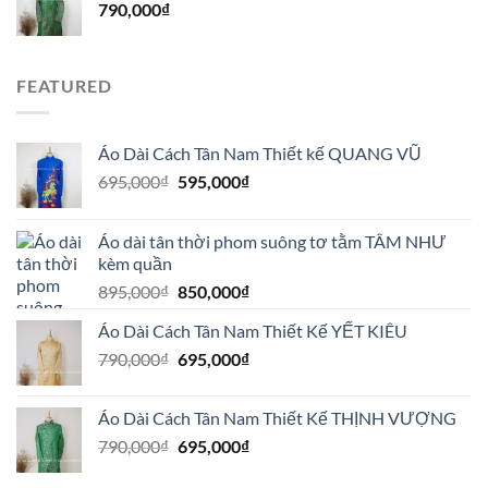
790,000
₫
FEATURED
Áo Dài Cách Tân Nam Thiết kế QUANG VŨ
Giá
Giá
695,000
₫
595,000
₫
gốc
hiện
là:
tại
Áo dài tân thời phom suông tơ tằm TÂM NHƯ
695,000₫.
là:
kèm quần
595,000₫.
Giá
Giá
895,000
₫
850,000
₫
gốc
hiện
Áo Dài Cách Tân Nam Thiết Kế YẾT KIÊU
là:
tại
Giá
Giá
790,000
₫
895,000₫.
695,000
₫
là:
gốc
hiện
850,000₫.
là:
tại
Áo Dài Cách Tân Nam Thiết Kế THỊNH VƯỢNG
790,000₫.
là:
Giá
Giá
790,000
₫
695,000
₫
695,000₫.
gốc
hiện