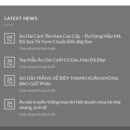
là:
tại
790,000₫.
là:
695,000₫.
LATEST NEWS
Áo Dài Cách Tân Nam Cao Cấp – Đa Dạng Mẫu Mã,
04
Th7
Đủ Size Từ Form Chuẩn Đến Big Size
ở
Chức năng bình luận bị tắt
Áo
Dài
Top Mẫu Áo Dài Cưới Cô Dâu Màu Đỏ Đẹp
30
Cách
Th6
ở
Chức năng bình luận bị tắt
Tân
Top
Nam
Mẫu
ÁO DÀI TRẮNG VẺ ĐẸP THANH XUÂN KHÔNG
Cao
28
Áo
Th4
BAO GIỜ PHAI
Cấp
Dài
–
ở
Chức năng bình luận bị tắt
Cưới
Đa
ÁO
Cô
Dạng
DÀI
Áo dài truyền thống hoa nhí Nét duyên mùa hè nhẹ
Dâu
24
Mẫu
TRẮNG
Màu
Th4
nhàng, tinh tế
Mã,
VẺ
Đỏ
Đủ
ở
Chức năng bình luận bị tắt
ĐẸP
Đẹp
Size
Áo
THANH
Từ
dài
XUÂN
Form
truyền
KHÔNG