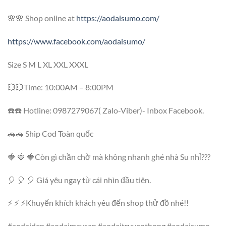
🌸🌸 Shop online at
https://aodaisumo.com/
https://www.facebook.com/aodaisumo/
Size S M L XL XXL XXXL
💥💥Time: 10:00AM – 8:00PM
☎️☎️ Hotline: 0987279067( Zalo-Viber)- Inbox Facebook.
🚗🚗 Ship Cod Toàn quốc
🍓 🍓 🍓Còn gì chần chờ mà không nhanh ghé nhà Su nhỉ???
🎈 🎈 🎈 Giá yêu ngay từ cái nhìn đầu tiên.
⚡ ⚡ ⚡Khuyến khích khách yêu đến shop thử đồ nhé!!
#aodaidep #aodaimaysan #aodaitruyenthong #aodaisumo