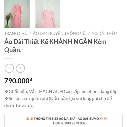
TRANG CHỦ
/
ÁO DÀI TRUYỀN THỐNG NỮ
/
ÁO DÀI THÊU
Áo Dài Thiết Kế KHÁNH NGÂN Kèm
Quần.
790,000
₫
🍀Chất liệu: Vải THẠCH ANH Cao cấp lên phom dáng đẹp.
🍀Set áo kèm quần phi (Đổi quần lụa vui lòng ghi chú để
được tư vấn ạ)