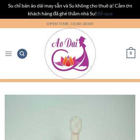
Su chỉ bán áo dài may sẵn và Su không cho thuê ạ! Cảm ơn
khách hàng đã ghé thăm nhà Su!
Bỏ qua
Bỏ
OPEN TIME: 10:00-20:00
qua
nội
dung
0