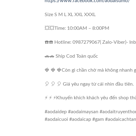
https://www.facebook.com/aodaisumo/
Size S M L XL XXL XXXL
💥💥Time: 10:00AM – 8:00PM
☎️☎️ Hotline: 0987279067( Zalo-Viber)- In
🚗🚗 Ship Cod Toàn quốc
🍓 🍓 🍓Còn gì chần chờ mà không nhanh g
🎈 🎈 🎈 Giá yêu ngay từ cái nhìn đầu tiên.
⚡ ⚡ ⚡Khuyến khích khách yêu đến shop thử
#aodaidep #aodaimaysan #aodaitruyenthon
#aodaicuoi #aodaicap #gam #aodaicachtan