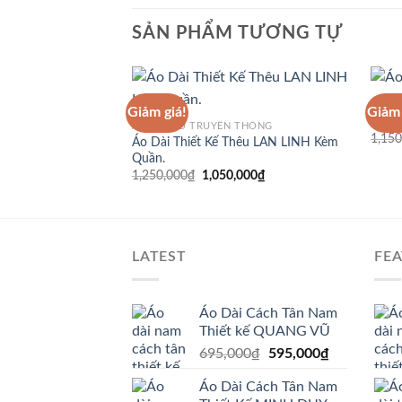
SẢN PHẨM TƯƠNG TỰ
ÁO D
Giảm giá!
Giảm 
Áo D
ÁO DÀI CỔ TRUYỀN THỐNG
1,150
Áo Dài Thiết Kế Thêu LAN LINH Kèm
Quần.
Giá
Giá
1,250,000
₫
1,050,000
₫
gốc
hiện
là:
tại
1,250,000₫.
là:
1,050,000₫.
LATEST
FE
Áo Dài Cách Tân Nam
Thiết kế QUANG VŨ
Giá
Giá
695,000
₫
595,000
₫
gốc
hiện
Áo Dài Cách Tân Nam
là:
tại