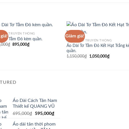
ÀI CỔ TRUYỀN THỐNG
giá!
Giảm giá!
ài Tơ Tằm Đỏ kèm quần.
ÁO DÀI CỔ TRUYỀN THỐNG
Giá
Giá
,000
₫
895,000
₫
Áo Dài Tơ Tằm Đỏ Kết Hạt Trắng 
gốc
hiện
quần.
là:
tại
Giá
Giá
1,150,000
₫
1,050,000
₫
1,150,000₫.
là:
gốc
hiện
895,000₫.
là:
tại
1,150,000₫.
là:
1,050,000₫
ATURED
Áo Dài Cách Tân Nam
Thiết kế QUANG VŨ
Giá
Giá
695,000
₫
595,000
₫
gốc
hiện
Áo dài tân thời phom
là:
tại