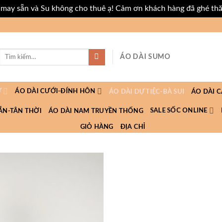
i may sẵn và Su không cho thuê ạ! Cảm ơn khách hàng đã ghé th
Tìm
ÁO DÀI SUMO
kiếm:
Ữ
ÁO DÀI CƯỚI-ĐÍNH HÔN
ÁO DÀI DỰ TIỆC-BÀ SUI
ÁO DÀI 
SALE SỐC ONLINE
ẮN-TÂN THỜI
ÁO DÀI NAM TRUYỀN THỐNG
GIỎ HÀNG
ĐỊA CHỈ