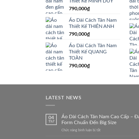
Thiết Kế MINH DUY
695,000₫.
là:
790,000
₫
595,000₫.
Áo Dài Cách Tân Nam
Thiết Kế THIÊN ANH
790,000
₫
Áo Dài Cách Tân Nam
Thiết Kế QUANG
TOÀN
790,000
₫
LATEST NEWS
Áo Dài Cách Tân Nam Cao Cấp – Đ
04
Th7
Form Chuẩn Đến Big Size
ở
Chức năng bình luận bị tắt
Áo