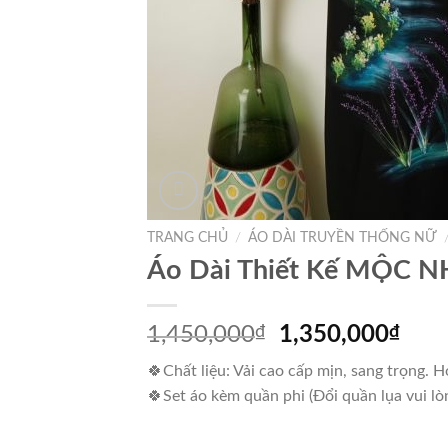
TRANG CHỦ
/
ÁO DÀI TRUYỀN THỐNG NỮ
Áo Dài Thiết Kế MỘC N
Giá
Giá
1,450,000
₫
1,350,000
₫
gốc
hiện
🍀Chất liệu: Vải cao cấp mịn, sang trọng. Ho
là:
tại
🍀Set áo kèm quần phi (Đổi quần lụa vui lò
1,450,000₫.
là:
1,35