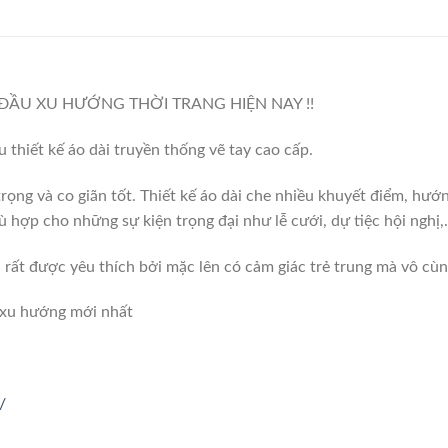
ĐẦU XU HƯỚNG THỜI TRANG HIỆN NAY !!
iết kế áo dài truyền thống vẽ tay cao cấp.
ọng và co giãn tốt. Thiết kế áo dài che nhiều khuyết điểm, hướn
ù hợp cho những sự kiện trọng đại như lễ cưới, dự tiệc hội nghị,
n rất được yêu thích bởi mặc lên có cảm giác trẻ trung mà vô cù
 xu hướng mới nhất
/