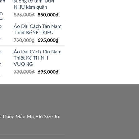
suông tơ tằm TÂM
695,000₫.
là:
NHƯ kèm quần
595,000₫.
Giá
Giá
895,000
₫
850,000
₫
gốc
hiện
Áo Dài Cách Tân Nam
là:
tại
Thiết Kế YẾT KIÊU
895,000₫.
là:
Giá
Giá
790,000
₫
695,000
₫
850,000₫.
gốc
hiện
Áo Dài Cách Tân Nam
là:
tại
Thiết Kế THỊNH
790,000₫.
là:
VƯỢNG
695,000₫.
Giá
Giá
790,000
₫
695,000
₫
gốc
hiện
là:
tại
790,000₫.
là:
695,000₫.
a Dạng Mẫu Mã, Đủ Size Từ