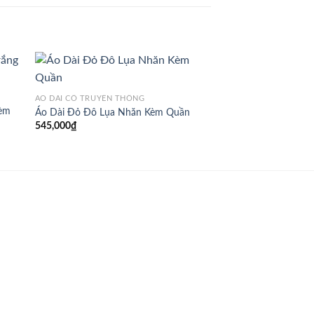
ÁO DÀI CỔ TRUYỀN THỐNG
ÁO DÀI CỔ TRUYỀN T
kèm
Áo Dài Nhung Đỏ Đô
Áo Dài Đỏ Đô Lụa Nhăn Kèm Quần
quần
545,000
₫
690,000
₫
.