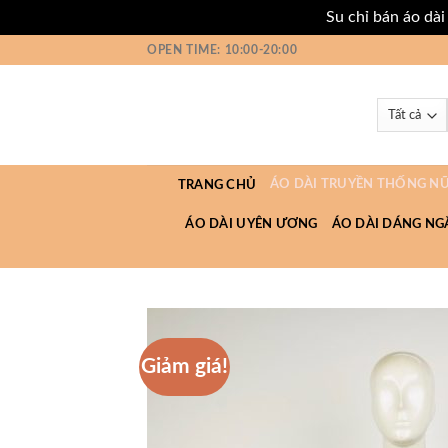
Su chỉ bán áo dà
Bỏ
OPEN TIME: 10:00-20:00
qua
nội
dung
ÁO DÀI TRUYỀN THỐNG N
TRANG CHỦ
ÁO DÀI UYÊN ƯƠNG
ÁO DÀI DÁNG NG
Giảm giá!