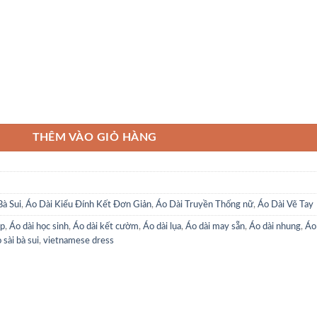
g
THÊM VÀO GIỎ HÀNG
Bà Sui
,
Áo Dài Kiểu Đính Kết Đơn Giản
,
Áo Dài Truyền Thống nữ
,
Áo Dài Vẽ Tay
ẹp
,
Áo dài học sinh
,
Áo dài kết cườm
,
Áo dài lụa
,
Áo dài may sẵn
,
Áo dài nhung
,
Áo
 sài bà sui
,
vietnamese dress