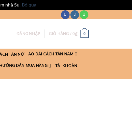
ăm nhà Su!
Bỏ qua
0
ĐĂNG NHẬP
GIỎ HÀNG /
0
₫
ÁO DÀI CÁCH TÂN NAM
CÁCH TÂN NỮ
HƯỚNG DẪN MUA HÀNG
TÀI KHOẢN