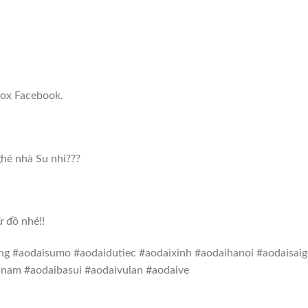
box Facebook.
hé nhà Su nhỉ???
 đồ nhé!!
g #aodaisumo #aodaidutiec #aodaixinh #aodaihanoi #aodaisai
nam #aodaibasui #aodaivulan #aodaive