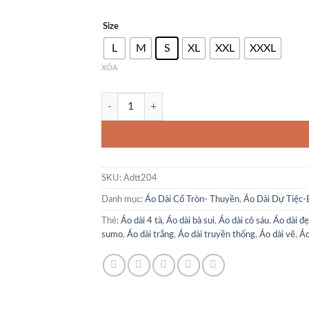
Size
L
M
S
XL
XXL
XXXL
XÓA
Áo Dài Thiết Kế MỘC NHIÊN Kèm Quần. số lượn
SKU:
Adtt204
Danh mục:
Áo Dài Cổ Tròn- Thuyền
,
Áo Dài Dự Tiệc-
Thẻ:
Áo dài 4 tà
,
Áo dài bà sui
,
Áo dài cô sáu
,
Áo dài đ
sumo
,
Áo dài trắng
,
Áo dài truyền thống
,
Áo dài vẽ
,
Áo