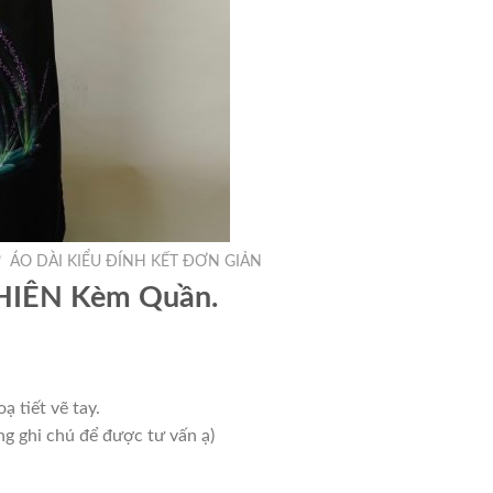
/
ÁO DÀI KIỂU ĐÍNH KẾT ĐƠN GIẢN
HIÊN Kèm Quần.
ạ tiết vẽ tay.
ng ghi chú để được tư vấn ạ)
0,000₫.