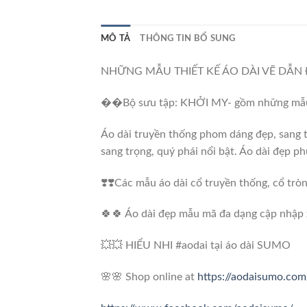
MÔ TẢ
THÔNG TIN BỔ SUNG
NHỮNG MẪU THIẾT KẾ ÁO DÀI VẼ DẪN 
��Bộ sưu tập: KHỞI MY- gồm những mẫu th
Áo dài truyền thống phom dáng đẹp, sang tr
sang trọng, quý phái nổi bật. Áo dài đẹp ph
❣️❣️Các mẫu áo dài cổ truyền thống, cổ trò
🍀🍀 Áo dài đẹp mẫu mã đa dạng cập nhập
💥💥 HIỂU NHI #aodai tại áo dài SUMO
🌸🌸 Shop online at
https://aodaisumo.com