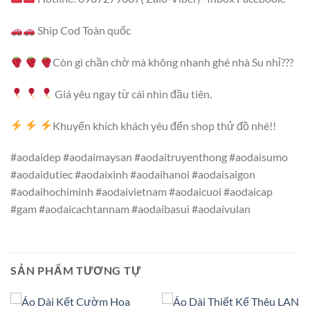
Ship Cod Toàn quốc
Còn gì chần chờ mà không nhanh ghé nhà Su nhỉ???
Giá yêu ngay từ cái nhìn đầu tiên.
Khuyến khích khách yêu đến shop thử đồ nhé!!
#aodaidep #aodaimaysan #aodaitruyenthong #aodaisumo
#aodaidutiec #aodaixinh #aodaihanoi #aodaisaigon
#aodaihochiminh #aodaivietnam #aodaicuoi #aodaicap
#gam #aodaicachtannam #aodaibasui #aodaivulan
SẢN PHẨM TƯƠNG TỰ