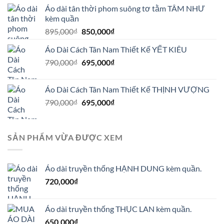
là:
tại
Áo dài tân thời phom suông tơ tằm TÂM NHƯ
695,000₫.
là:
kèm quần
595,000₫.
Giá
Giá
895,000
₫
850,000
₫
gốc
hiện
Áo Dài Cách Tân Nam Thiết Kế YẾT KIÊU
là:
tại
Giá
Giá
790,000
₫
895,000₫.
695,000
₫
là:
gốc
hiện
850,000₫.
là:
tại
Áo Dài Cách Tân Nam Thiết Kế THỊNH VƯỢNG
790,000₫.
là:
Giá
Giá
790,000
₫
695,000
₫
695,000₫.
gốc
hiện
là:
tại
790,000₫.
là:
SẢN PHẨM VỪA ĐƯỢC XEM
695,000₫.
Áo dài truyền thống HẠNH DUNG kèm quần.
720,000
₫
Áo dài truyền thống THỤC LAN kèm quần.
650,000
₫