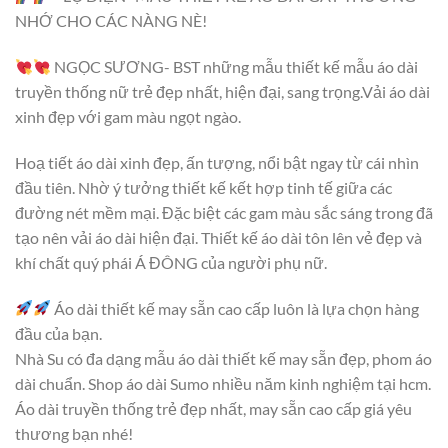
NHỚ CHO CÁC NÀNG NÈ!
NGỌC SƯƠNG- BST những mẫu thiết kế mẫu áo dài
truyền thống nữ trẻ đẹp nhất, hiện đại, sang trọng.Vải áo dài
xinh đẹp với gam màu ngọt ngào.
Hoạ tiết áo dài xinh đẹp, ấn tượng, nổi bật ngay từ cái nhìn
đầu tiên. Nhờ ý tưởng thiết kế kết hợp tinh tế giữa các
đường nét mềm mại. Đặc biệt các gam màu sắc sáng trong đã
tạo nên vải áo dài hiện đại. Thiết kế áo dài tôn lên vẻ đẹp và
khí chất quý phái Á ĐÔNG của người phụ nữ.
Áo dài thiết kế may sẵn cao cấp luôn là lựa chọn hàng
đầu của bạn.
Nhà Su có đa dạng mẫu áo dài thiết kế may sẵn đẹp, phom áo
dài chuẩn. Shop áo dài Sumo nhiều năm kinh nghiệm tại hcm.
Áo dài truyền thống trẻ đẹp nhất, may sẵn cao cấp giá yêu
thương bạn nhé!