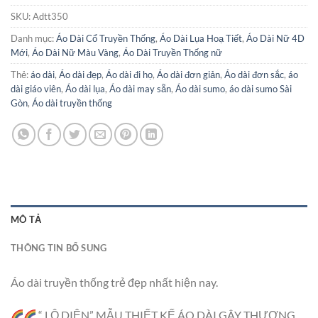
SKU:
Adtt350
Danh mục:
Áo Dài Cổ Truyền Thống
,
Áo Dài Lụa Hoạ Tiết
,
Áo Dài Nữ 4D
Mới
,
Áo Dài Nữ Màu Vàng
,
Áo Dài Truyền Thống nữ
Thẻ:
áo dài
,
Áo dài đẹp
,
Áo dài đi họ
,
Áo dài đơn giản
,
Áo dài đơn sắc
,
áo
dài giáo viên
,
Áo dài lụa
,
Áo dài may sẵn
,
Áo dài sumo
,
áo dài sumo Sài
Gòn
,
Áo dài truyền thống
MÔ TẢ
THÔNG TIN BỔ SUNG
Áo dài truyền thống trẻ đẹp nhất hiện nay.
“ LỘ DIỆN” MẪU THIẾT KẾ ÁO DÀI GÂY THƯƠNG