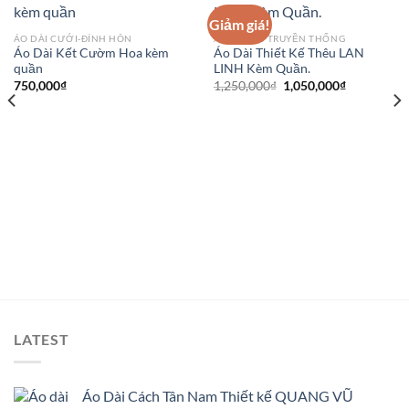
Giảm giá!
ÁO DÀI CƯỚI-ĐÍNH HÔN
ÁO DÀI CỔ TRUYỀN THỐNG
Áo Dài Kết Cườm Hoa kèm
Áo Dài Thiết Kế Thêu LAN
quần
LINH Kèm Quần.
Giá
Giá
750,000
₫
1,250,000
₫
1,050,000
₫
gốc
hiện
là:
tại
1,250,000₫.
là:
1,050,000₫
LATEST
Áo Dài Cách Tân Nam Thiết kế QUANG VŨ