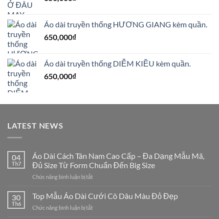
Áo dài truyền thống HƯƠNG GIANG kèm quần.
650,000
₫
Áo dài truyền thống DIỄM KIỀU kèm quần.
650,000
₫
LATEST NEWS
Áo Dài Cách Tân Nam Cao Cấp – Đa Dạng Mẫu Mã,
04
Th7
Đủ Size Từ Form Chuẩn Đến Big Size
ở
Chức năng bình luận bị tắt
Áo
Dài
Top Mẫu Áo Dài Cưới Cô Dâu Màu Đỏ Đẹp
30
Cách
Th6
ở
Chức năng bình luận bị tắt
Tân
Top
Nam