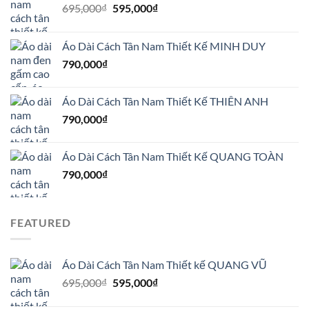
Giá
Giá
695,000
₫
595,000
₫
gốc
hiện
là:
tại
Áo Dài Cách Tân Nam Thiết Kế MINH DUY
695,000₫.
là:
790,000
₫
595,000₫.
Áo Dài Cách Tân Nam Thiết Kế THIÊN ANH
790,000
₫
Áo Dài Cách Tân Nam Thiết Kế QUANG TOÀN
790,000
₫
FEATURED
Áo Dài Cách Tân Nam Thiết kế QUANG VŨ
Giá
Giá
695,000
₫
595,000
₫
gốc
hiện