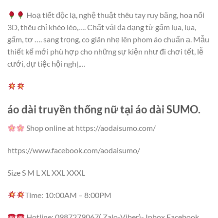
Hoạ tiết độc lạ, nghệ thuật thêu tay ruy băng, hoa nổi
3D, thêu chỉ khéo léo,…. Chất vải đa dạng từ gấm lụa, lụa,
gấm, tơ …. sang trọng, co giãn nhẹ lên phom áo chuẩn ạ. Mẫu
thiết kế mới phù hợp cho những sự kiện như đi chơi tết, lễ
cưới, dự tiệc hội nghị,…
áo dài truyền thống nữ tại áo dài SUMO.
Shop online at https://aodaisumo.com/
https://www.facebook.com/aodaisumo/
Size S M L XL XXL XXXL
Time: 10:00AM – 8:00PM
Hotline: 0987279067( Zalo-Viber)- Inbox Facebook.