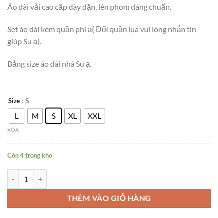
Áo dài vải cao cấp dày dặn, lên phom dáng chuẩn.
Set áo dài kèm quần phi ạ( Đổi quần lụa vui lòng nhắn tin
giúp Su ạ).
Bảng size áo dài nhà Su ạ.
: S
Size
L
M
S
XL
XXL
XÓA
Còn 4 trong kho
Áo dài truyền thống VÀNG 4D kèm quần. số lượng
THÊM VÀO GIỎ HÀNG