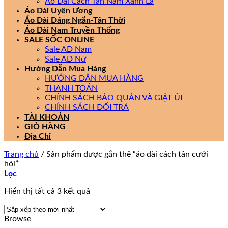
Áo Dài Cách Tân Nam Xanh Lá
Áo Dài Uyên Ương
Áo Dài Dáng Ngắn-Tân Thời
Áo Dài Nam Truyền Thống
SALE SỐC ONLINE
Sale AD Nam
Sale AD Nữ
Hướng Dẫn Mua Hàng
HƯỚNG DẪN MUA HÀNG
THANH TOÁN
CHÍNH SÁCH BẢO QUẢN VÀ GIẶT ỦI
CHÍNH SÁCH ĐỔI TRẢ
TÀI KHOẢN
GIỎ HÀNG
Địa Chỉ
Trang chủ
/
Sản phẩm được gắn thẻ “áo dài cách tân cưới
hỏi”
Lọc
Đã
Hiển thị tất cả 3 kết quả
sắp
xếp
Browse
theo