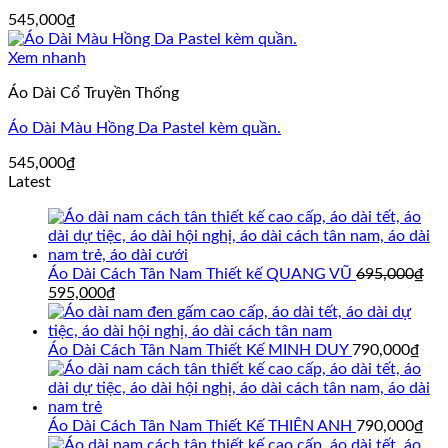
545,000
₫
Xem nhanh
Áo Dài Cổ Truyền Thống
Áo Dài Màu Hồng Da Pastel kèm quần.
545,000
₫
Latest
Áo Dài Cách Tân Nam Thiết kế QUANG VŨ
695,000
₫
Giá
Giá
595,000
₫
gốc
hiện
là:
tại
695,000₫.
là:
Áo Dài Cách Tân Nam Thiết Kế MINH DUY
790,000
₫
595,000₫.
Áo Dài Cách Tân Nam Thiết Kế THIÊN ANH
790,000
₫