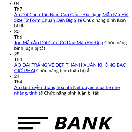
04
695,000₫.
Th7
Áo Dài Cách Tân Nam Cao Cấp – Đa Dạng Mẫu Mã, Đủ
Size Từ Form Chuẩn Đến Big Size
Chức năng bình luận
ở
bị tắt
Áo
30
Dài
Th6
Cách
Top Mẫu Áo Dài Cưới Cô Dâu Màu Đỏ Đẹp
Chức năng
Tân
ở
bình luận bị tắt
Nam
Top
28
Cao
Mẫu
Th4
Cấp
Áo
ÁO DÀI TRẮNG VẺ ĐẸP THANH XUÂN KHÔNG BAO
–
Dài
ở
GIỜ PHAI
Chức năng bình luận bị tắt
Đa
Cưới
ÁO
24
Dạng
Cô
DÀI
Th4
Mẫu
Dâu
TRẮNG
Áo dài truyền thống hoa nhí Nét duyên mùa hè nhẹ
Mã,
Màu
VẺ
ở
nhàng, tinh tế
Chức năng bình luận bị tắt
Đủ
Đỏ
ĐẸP
Áo
Size
Đẹp
THANH
dài
Từ
XUÂN
truyền
Form
KHÔNG
thống
Chuẩn
BAO
hoa
Đến
GIỜ
nhí