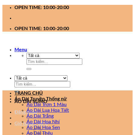
Bỏ
OPEN TIME: 10:00-20:00
qua
nội
dung
OPEN TIME: 10:00-20:00
Menu
Tìm
kiếm:
Tìm
kiếm:
TRANG CHỦ
Áo Dài Truyền Thống nữ
ÁO DÀI SUMO
Áo Dài Trơn 1 Màu
Áo Dài Lụa Hoạ Tiết
Đăng nhập
Áo Dài Trắng
Áo Dài Hoa Nhí
Giỏ hàng /
0
₫
0
Áo Dài Hoa Sen
Áo Dài Thêu