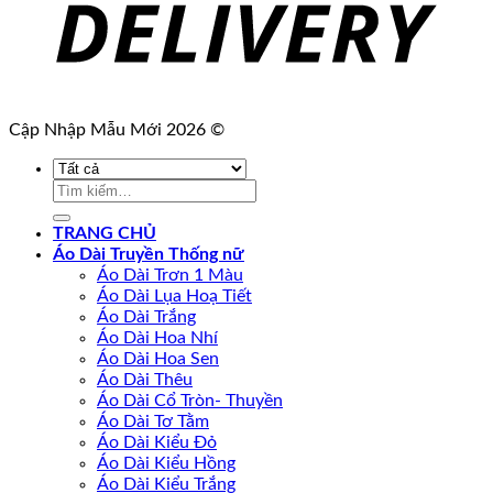
Cập Nhập Mẫu Mới 2026 ©
Tìm
kiếm:
TRANG CHỦ
Áo Dài Truyền Thống nữ
Áo Dài Trơn 1 Màu
Áo Dài Lụa Hoạ Tiết
Áo Dài Trắng
Áo Dài Hoa Nhí
Áo Dài Hoa Sen
Áo Dài Thêu
Áo Dài Cổ Tròn- Thuyền
Áo Dài Tơ Tằm
Áo Dài Kiểu Đỏ
Áo Dài Kiểu Hồng
Áo Dài Kiểu Trắng