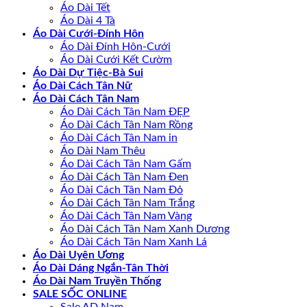
Áo Dài Tết
Áo Dài 4 Tà
Áo Dài Cưới-Đính Hôn
Áo Dài Đính Hôn-Cưới
Áo Dài Cưới Kết Cườm
Áo Dài Dự Tiệc-Bà Sui
Áo Dài Cách Tân Nữ
Áo Dài Cách Tân Nam
Áo Dài Cách Tân Nam ĐẸP
Áo Dài Cách Tân Nam Rồng
Áo Dài Cách Tân Nam in
Áo Dài Nam Thêu
Áo Dài Cách Tân Nam Gấm
Áo Dài Cách Tân Nam Đen
Áo Dài Cách Tân Nam Đỏ
Áo Dài Cách Tân Nam Trắng
Áo Dài Cách Tân Nam Vàng
Áo Dài Cách Tân Nam Xanh Dương
Áo Dài Cách Tân Nam Xanh Lá
Áo Dài Uyên Ương
Áo Dài Dáng Ngắn-Tân Thời
Áo Dài Nam Truyền Thống
SALE SỐC ONLINE