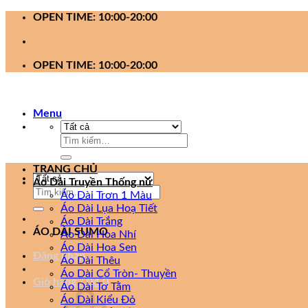
Bỏ
OPEN TIME: 10:00-20:00
qua
nội
dung
OPEN TIME: 10:00-20:00
Menu
Tìm
kiếm:
TRANG CHỦ
Áo Dài Truyền Thống nữ
Tìm
Áo Dài Trơn 1 Màu
kiếm:
Áo Dài Lụa Hoạ Tiết
Áo Dài Trắng
ÁO DÀI SUMO
Áo Dài Hoa Nhí
Áo Dài Hoa Sen
Đăng nhập
Áo Dài Thêu
Áo Dài Cổ Tròn- Thuyền
Giỏ hàng /
0
₫
0
Áo Dài Tơ Tằm
Áo Dài Kiểu Đỏ