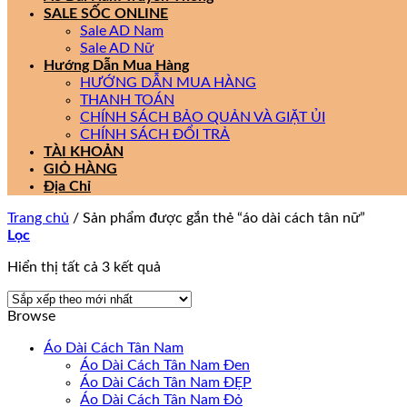
SALE SỐC ONLINE
Sale AD Nam
Sale AD Nữ
Hướng Dẫn Mua Hàng
HƯỚNG DẪN MUA HÀNG
THANH TOÁN
CHÍNH SÁCH BẢO QUẢN VÀ GIẶT ỦI
CHÍNH SÁCH ĐỔI TRẢ
TÀI KHOẢN
GIỎ HÀNG
Địa Chỉ
Trang chủ
/
Sản phẩm được gắn thẻ “áo dài cách tân nữ”
Lọc
Đã
Hiển thị tất cả 3 kết quả
sắp
xếp
Browse
theo
mới
Áo Dài Cách Tân Nam
nhất
Áo Dài Cách Tân Nam Đen
Áo Dài Cách Tân Nam ĐẸP
Áo Dài Cách Tân Nam Đỏ