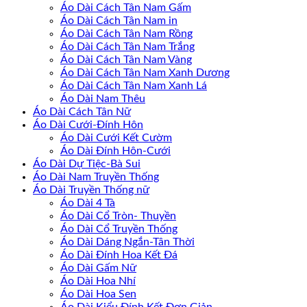
Áo Dài Cách Tân Nam Gấm
Áo Dài Cách Tân Nam in
Áo Dài Cách Tân Nam Rồng
Áo Dài Cách Tân Nam Trắng
Áo Dài Cách Tân Nam Vàng
Áo Dài Cách Tân Nam Xanh Dương
Áo Dài Cách Tân Nam Xanh Lá
Áo Dài Nam Thêu
Áo Dài Cách Tân Nữ
Áo Dài Cưới-Đính Hôn
Áo Dài Cưới Kết Cườm
Áo Dài Đính Hôn-Cưới
Áo Dài Dự Tiệc-Bà Sui
Áo Dài Nam Truyền Thống
Áo Dài Truyền Thống nữ
Áo Dài 4 Tà
Áo Dài Cổ Tròn- Thuyền
Áo Dài Cổ Truyền Thống
Áo Dài Dáng Ngắn-Tân Thời
Áo Dài Đính Hoa Kết Đá
Áo Dài Gấm Nữ
Áo Dài Hoa Nhí
Áo Dài Hoa Sen