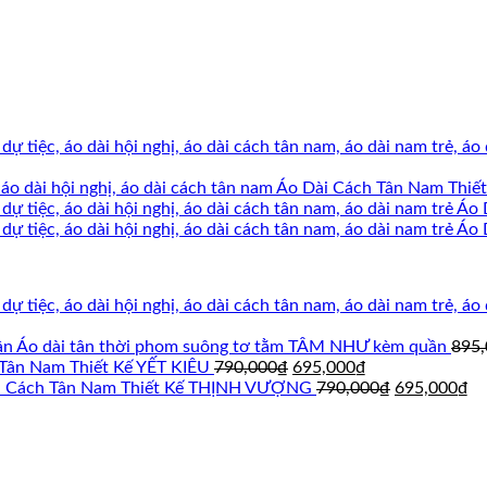
Áo Dài Cách Tân Nam Thi
Áo 
Áo 
Áo dài tân thời phom suông tơ tằm TÂM NHƯ kèm quần
895
Giá
Giá
Tân Nam Thiết Kế YẾT KIÊU
790,000
₫
695,000
₫
gốc
hiện
Giá
Gi
i Cách Tân Nam Thiết Kế THỊNH VƯỢNG
790,000
₫
695,000
₫
là:
tại
gốc
hi
790,000₫.
là:
là:
tại
695,000₫.
790,000₫.
là:
69