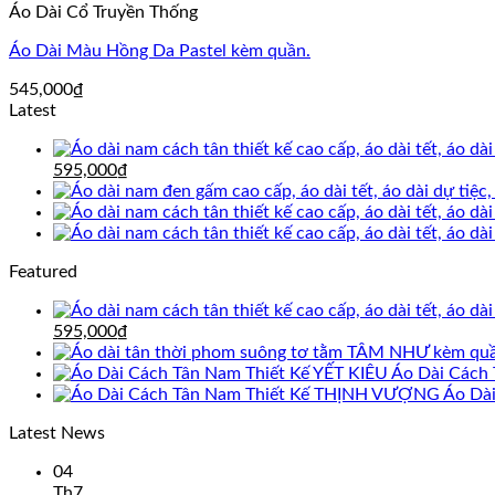
Áo Dài Cổ Truyền Thống
Áo Dài Màu Hồng Da Pastel kèm quần.
545,000
₫
Latest
Giá
Giá
595,000
₫
gốc
hiện
là:
tại
695,000₫.
là:
595,000₫.
Featured
Giá
Giá
595,000
₫
gốc
hiện
là:
tại
Áo Dài Cách 
695,000₫.
là:
Áo Dà
595,000₫.
Latest News
04
Th7