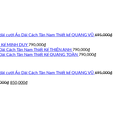
Áo Dài Cách Tân Nam Thiết kế QUANG VŨ
695,000
₫
ết Kế MINH DUY
790,000
₫
Dài Cách Tân Nam Thiết Kế THIÊN ANH
790,000
₫
Dài Cách Tân Nam Thiết Kế QUANG TOÀN
790,000
₫
Áo Dài Cách Tân Nam Thiết kế QUANG VŨ
695,000
₫
Giá
Giá
,000
₫
850,000
₫
gốc
hiện
á
là:
tại
ện
895,000₫.
là:
850,000₫.
5,000₫.