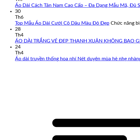
Áo Dài Cách Tân Nam Cao Cấp – Đa Dạng Mẫu Mã, Đủ Si
30
Th6
Top Mẫu Áo Dài Cưới Cô Dâu Màu Đỏ Đẹp
Chức năng bìn
28
Th4
ÁO DÀI TRẮNG VẺ ĐẸP THANH XUÂN KHÔNG BAO G
24
Th4
Áo dài truyền thống hoa nhí Nét duyên mùa hè nhẹ nhàng