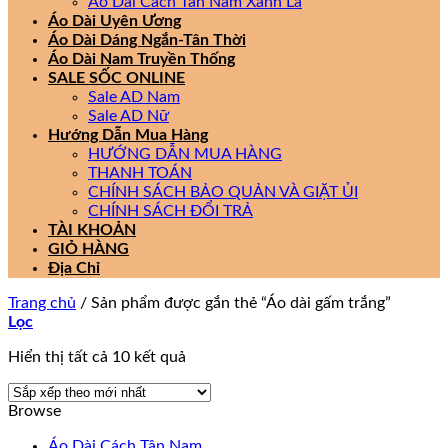
Áo Dài Cách Tân Nam Xanh Lá
Áo Dài Uyên Ương
Áo Dài Dáng Ngắn-Tân Thời
Áo Dài Nam Truyền Thống
SALE SỐC ONLINE
Sale AD Nam
Sale AD Nữ
Hướng Dẫn Mua Hàng
HƯỚNG DẪN MUA HÀNG
THANH TOÁN
CHÍNH SÁCH BẢO QUẢN VÀ GIẶT ỦI
CHÍNH SÁCH ĐỔI TRẢ
TÀI KHOẢN
GIỎ HÀNG
Địa Chỉ
Trang chủ
/
Sản phẩm được gắn thẻ “Áo dài gấm trắng”
Lọc
Đã
Hiển thị tất cả 10 kết quả
sắp
xếp
Browse
theo
mới
Áo Dài Cách Tân Nam