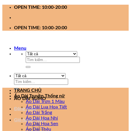
Bỏ
OPEN TIME: 10:00-20:00
qua
nội
dung
OPEN TIME: 10:00-20:00
Menu
Tìm
kiếm:
Tìm
kiếm:
TRANG CHỦ
Áo Dài Truyền Thống nữ
ÁO DÀI SUMO
Áo Dài Trơn 1 Màu
Áo Dài Lụa Hoạ Tiết
Đăng nhập
Áo Dài Trắng
Áo Dài Hoa Nhí
Giỏ hàng /
0
₫
0
Áo Dài Hoa Sen
Áo Dài Thêu