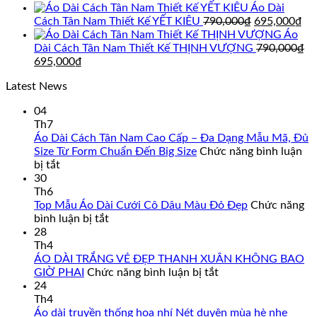
gốc
hiện
Áo Dài
là:
tại
Giá
Gi
Cách Tân Nam Thiết Kế YẾT KIÊU
790,000
₫
695,000
₫
895,000₫.
là:
gốc
hi
Áo
850,000₫.
là:
tại
Dài Cách Tân Nam Thiết Kế THỊNH VƯỢNG
790,000
₫
Giá
Giá
790,000₫.
là:
695,000
₫
gốc
hiện
69
Latest News
là:
tại
790,000₫.
là:
04
695,000₫.
Th7
Áo Dài Cách Tân Nam Cao Cấp – Đa Dạng Mẫu Mã, Đủ
Size Từ Form Chuẩn Đến Big Size
Chức năng bình luận
ở
bị tắt
Áo
30
Dài
Th6
Cách
Top Mẫu Áo Dài Cưới Cô Dâu Màu Đỏ Đẹp
Chức năng
Tân
ở
bình luận bị tắt
Nam
Top
28
Cao
Mẫu
Th4
Cấp
Áo
ÁO DÀI TRẮNG VẺ ĐẸP THANH XUÂN KHÔNG BAO
–
Dài
ở
GIỜ PHAI
Chức năng bình luận bị tắt
Đa
Cưới
ÁO
24
Dạng
Cô
DÀI
Th4
Mẫu
Dâu
TRẮNG
Áo dài truyền thống hoa nhí Nét duyên mùa hè nhẹ