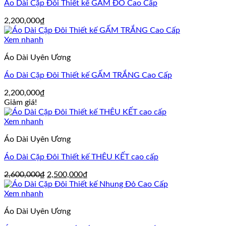
Áo Dài Cặp Đôi Thiết kế GẤM ĐỎ Cao Cấp
2,200,000
₫
Xem nhanh
Áo Dài Uyên Ương
Áo Dài Cặp Đôi Thiết kế GẤM TRẮNG Cao Cấp
2,200,000
₫
Giảm giá!
Xem nhanh
Áo Dài Uyên Ương
Áo Dài Cặp Đôi Thiết kế THÊU KẾT cao cấp
Giá
Giá
2,600,000
₫
2,500,000
₫
gốc
hiện
là:
tại
Xem nhanh
2,600,000₫.
là:
Áo Dài Uyên Ương
2,500,000₫.