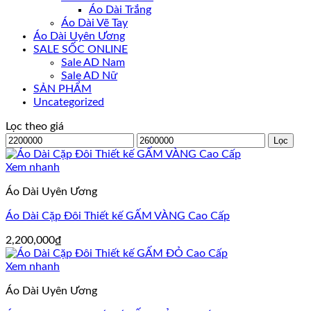
Áo Dài Trắng
Áo Dài Vẽ Tay
Áo Dài Uyên Ương
SALE SỐC ONLINE
Sale AD Nam
Sale AD Nữ
SẢN PHẨM
Uncategorized
Lọc theo giá
Giá
Giá
Lọc
tối
tối
thiểu
đa
Xem nhanh
Áo Dài Uyên Ương
Áo Dài Cặp Đôi Thiết kế GẤM VÀNG Cao Cấp
2,200,000
₫
Xem nhanh
Áo Dài Uyên Ương