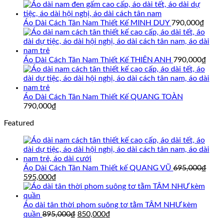
gốc
hiện
là:
tại
695,000₫.
là:
Áo Dài Cách Tân Nam Thiết Kế MINH DUY
790,000
₫
595,000₫.
Áo Dài Cách Tân Nam Thiết Kế THIÊN ANH
790,000
₫
Áo Dài Cách Tân Nam Thiết Kế QUANG TOÀN
790,000
₫
Featured
Áo Dài Cách Tân Nam Thiết kế QUANG VŨ
695,000
₫
Giá
Giá
595,000
₫
gốc
hiện
là:
tại
695,000₫.
là:
Áo dài tân thời phom suông tơ tằm TÂM NHƯ kèm
595,000₫.
Giá
Giá
quần
895,000
₫
850,000
₫