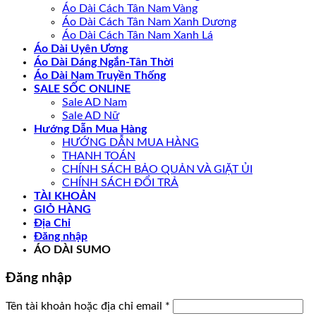
Áo Dài Cách Tân Nam Vàng
Áo Dài Cách Tân Nam Xanh Dương
Áo Dài Cách Tân Nam Xanh Lá
Áo Dài Uyên Ương
Áo Dài Dáng Ngắn-Tân Thời
Áo Dài Nam Truyền Thống
SALE SỐC ONLINE
Sale AD Nam
Sale AD Nữ
Hướng Dẫn Mua Hàng
HƯỚNG DẪN MUA HÀNG
THANH TOÁN
CHÍNH SÁCH BẢO QUẢN VÀ GIẶT ỦI
CHÍNH SÁCH ĐỔI TRẢ
TÀI KHOẢN
GIỎ HÀNG
Địa Chỉ
Đăng nhập
ÁO DÀI SUMO
Đăng nhập
Bắt
Tên tài khoản hoặc địa chỉ email
*