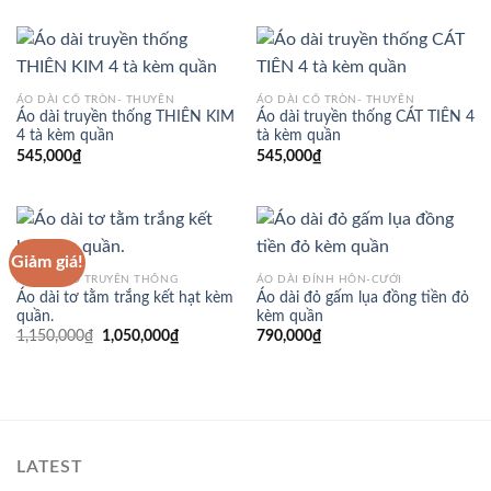
ÁO DÀI CỔ TRÒN- THUYỀN
ÁO DÀI CỔ TRÒN- THUYỀN
Áo dài truyền thống THIÊN KIM
Áo dài truyền thống CÁT TIÊN 4
4 tà kèm quần
tà kèm quần
545,000
₫
545,000
₫
Giảm giá!
ÁO DÀI CỔ TRUYỀN THỐNG
ÁO DÀI ĐÍNH HÔN-CƯỚI
Áo dài tơ tằm trắng kết hạt kèm
Áo dài đỏ gấm lụa đồng tiền đỏ
quần.
kèm quần
Giá
Giá
1,150,000
₫
1,050,000
₫
790,000
₫
gốc
hiện
là:
tại
1,150,000₫.
là:
1,050,000₫.
LATEST