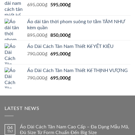
Giá
Giá
695,000
₫
595,000
₫
gốc
hiện
là:
tại
Áo dài tân thời phom suông tơ tằm TÂM NHƯ
695,000₫.
là:
kèm quần
595,000₫.
Giá
Giá
895,000
₫
850,000
₫
gốc
hiện
Áo Dài Cách Tân Nam Thiết Kế YẾT KIÊU
là:
tại
Giá
Giá
790,000
₫
895,000₫.
695,000
₫
là:
gốc
hiện
850,000₫.
là:
tại
Áo Dài Cách Tân Nam Thiết Kế THỊNH VƯỢNG
790,000₫.
là:
Giá
Giá
790,000
₫
695,000
₫
695,000₫.
gốc
hiện
là:
tại
790,000₫.
là:
695,000₫.
LATEST NEWS
Áo Dài Cách Tân Nam Cao Cấp – Đa Dạng Mẫu Mã,
04
Th7
Đủ Size Từ Form Chuẩn Đến Big Size