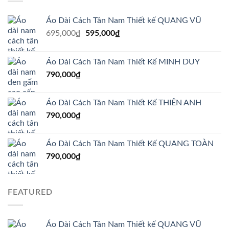
Áo Dài Cách Tân Nam Thiết kế QUANG VŨ
Giá
Giá
695,000
₫
595,000
₫
gốc
hiện
là:
tại
Áo Dài Cách Tân Nam Thiết Kế MINH DUY
695,000₫.
là:
790,000
₫
595,000₫.
Áo Dài Cách Tân Nam Thiết Kế THIÊN ANH
790,000
₫
Áo Dài Cách Tân Nam Thiết Kế QUANG TOÀN
790,000
₫
FEATURED
Áo Dài Cách Tân Nam Thiết kế QUANG VŨ