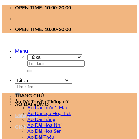
Bỏ
OPEN TIME: 10:00-20:00
qua
nội
dung
OPEN TIME: 10:00-20:00
Menu
Tìm
kiếm:
Tìm
kiếm:
TRANG CHỦ
Áo Dài Truyền Thống nữ
ÁO DÀI SUMO
Áo Dài Trơn 1 Màu
Áo Dài Lụa Hoạ Tiết
Đăng nhập
Áo Dài Trắng
Áo Dài Hoa Nhí
Giỏ hàng /
0
₫
0
Áo Dài Hoa Sen
Áo Dài Thêu