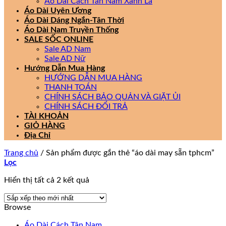
Áo Dài Cách Tân Nam Xanh Lá
Áo Dài Uyên Ương
Áo Dài Dáng Ngắn-Tân Thời
Áo Dài Nam Truyền Thống
SALE SỐC ONLINE
Sale AD Nam
Sale AD Nữ
Hướng Dẫn Mua Hàng
HƯỚNG DẪN MUA HÀNG
THANH TOÁN
CHÍNH SÁCH BẢO QUẢN VÀ GIẶT ỦI
CHÍNH SÁCH ĐỔI TRẢ
TÀI KHOẢN
GIỎ HÀNG
Địa Chỉ
Trang chủ
/
Sản phẩm được gắn thẻ “áo dài may sẵn tphcm”
Lọc
Đã
Hiển thị tất cả 2 kết quả
sắp
xếp
Browse
theo
mới
Áo Dài Cách Tân Nam