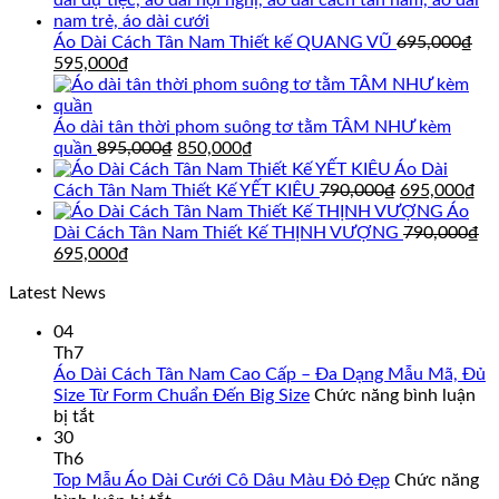
Áo Dài Cách Tân Nam Thiết kế QUANG VŨ
695,000
₫
Giá
Giá
595,000
₫
gốc
hiện
là:
tại
695,000₫.
là:
Áo dài tân thời phom suông tơ tằm TÂM NHƯ kèm
595,000₫.
Giá
Giá
quần
895,000
₫
850,000
₫
gốc
hiện
Áo Dài
là:
tại
Giá
Gi
Cách Tân Nam Thiết Kế YẾT KIÊU
790,000
₫
695,000
₫
895,000₫.
là:
gốc
hi
Áo
850,000₫.
là:
tại
Dài Cách Tân Nam Thiết Kế THỊNH VƯỢNG
790,000
₫
Giá
Giá
790,000₫.
là:
695,000
₫
gốc
hiện
69
Latest News
là:
tại
790,000₫.
là:
04
695,000₫.
Th7
Áo Dài Cách Tân Nam Cao Cấp – Đa Dạng Mẫu Mã, Đủ
Size Từ Form Chuẩn Đến Big Size
Chức năng bình luận
ở
bị tắt
Áo
30
Dài
Th6
Cách
Top Mẫu Áo Dài Cưới Cô Dâu Màu Đỏ Đẹp
Chức năng