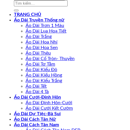
Tìm
kiếm:
TRANG CHỦ
Áo Dài Truyền Thống nữ
Áo Dài Trơn 1 Màu
Áo Dài Lụa Hoạ Tiết
Áo Dài Trắng
Áo Dài Hoa Nhí
Áo Dài Hoa Sen
Áo Dài Thêu
Áo Dài Cổ Tròn- Thuyền
Áo Dài Tơ Tằm
Áo Dài Kiểu Đỏ
Áo Dài Kiểu Hồng
Áo Dài Kiểu Trắng
Áo Dài Tết
Áo Dài 4 Tà
Áo Dài Cưới-Đính Hôn
Áo Dài Đính Hôn-Cưới
Áo Dài Cưới Kết Cườm
Áo Dài Dự Tiệc-Bà Sui
Áo Dài Cách Tân Nữ
Áo Dài Cách Tân Nam