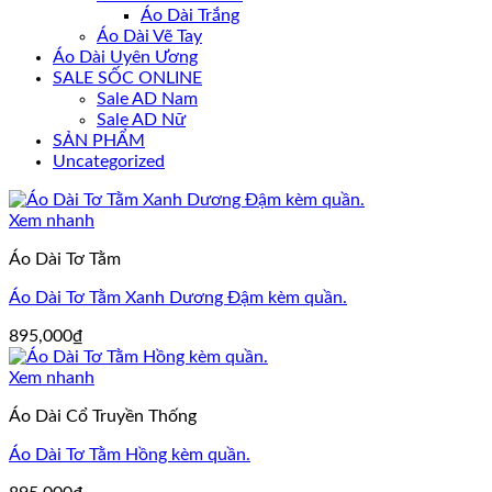
Áo Dài Trắng
Áo Dài Vẽ Tay
Áo Dài Uyên Ương
SALE SỐC ONLINE
Sale AD Nam
Sale AD Nữ
SẢN PHẨM
Uncategorized
Xem nhanh
Áo Dài Tơ Tằm
Áo Dài Tơ Tằm Xanh Dương Đậm kèm quần.
895,000
₫
Xem nhanh
Áo Dài Cổ Truyền Thống
Áo Dài Tơ Tằm Hồng kèm quần.