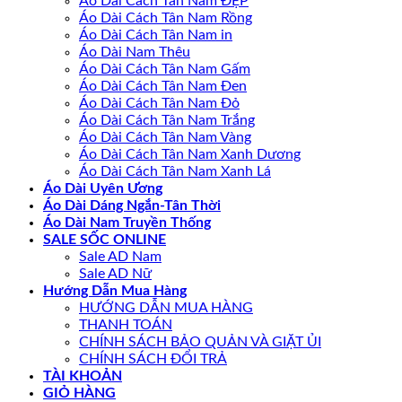
Áo Dài Cách Tân Nam ĐẸP
Áo Dài Cách Tân Nam Rồng
Áo Dài Cách Tân Nam in
Áo Dài Nam Thêu
Áo Dài Cách Tân Nam Gấm
Áo Dài Cách Tân Nam Đen
Áo Dài Cách Tân Nam Đỏ
Áo Dài Cách Tân Nam Trắng
Áo Dài Cách Tân Nam Vàng
Áo Dài Cách Tân Nam Xanh Dương
Áo Dài Cách Tân Nam Xanh Lá
Áo Dài Uyên Ương
Áo Dài Dáng Ngắn-Tân Thời
Áo Dài Nam Truyền Thống
SALE SỐC ONLINE
Sale AD Nam
Sale AD Nữ
Hướng Dẫn Mua Hàng
HƯỚNG DẪN MUA HÀNG
THANH TOÁN
CHÍNH SÁCH BẢO QUẢN VÀ GIẶT ỦI
CHÍNH SÁCH ĐỔI TRẢ
TÀI KHOẢN
GIỎ HÀNG