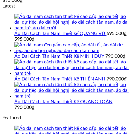
895,000
₫
Latest
Áo Dài Cách Tân Nam Thiết kế QUANG VŨ
695,000
₫
Giá
Giá
595,000
₫
gốc
hiện
là:
tại
695,000₫.
là:
Áo Dài Cách Tân Nam Thiết Kế MINH DUY
790,000
₫
595,000₫.
Áo Dài Cách Tân Nam Thiết Kế THIÊN ANH
790,000
₫
Áo Dài Cách Tân Nam Thiết Kế QUANG TOÀN
790,000
₫
Featured