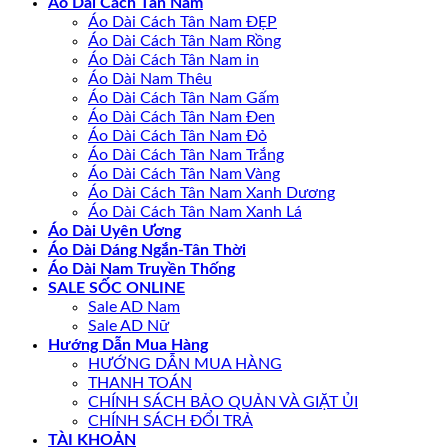
Áo Dài Cách Tân Nam
Áo Dài Cách Tân Nam ĐẸP
Áo Dài Cách Tân Nam Rồng
Áo Dài Cách Tân Nam in
Áo Dài Nam Thêu
Áo Dài Cách Tân Nam Gấm
Áo Dài Cách Tân Nam Đen
Áo Dài Cách Tân Nam Đỏ
Áo Dài Cách Tân Nam Trắng
Áo Dài Cách Tân Nam Vàng
Áo Dài Cách Tân Nam Xanh Dương
Áo Dài Cách Tân Nam Xanh Lá
Áo Dài Uyên Ương
Áo Dài Dáng Ngắn-Tân Thời
Áo Dài Nam Truyền Thống
SALE SỐC ONLINE
Sale AD Nam
Sale AD Nữ
Hướng Dẫn Mua Hàng
HƯỚNG DẪN MUA HÀNG
THANH TOÁN
CHÍNH SÁCH BẢO QUẢN VÀ GIẶT ỦI
CHÍNH SÁCH ĐỔI TRẢ
TÀI KHOẢN