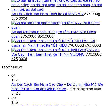
Áo Dài Cách Tân Nam Thiết kế QUANG VŨ
695,000
₫
Giá
Giá
595,000
₫
gốc
hiện
là:
tại
695,000₫.
là:
Áo dài tân thời phom suông tơ tằm TÂM NHƯ kèm
595,000₫.
Giá
Giá
quần
895,000
₫
850,000
₫
gốc
hiện
Áo Dài
là:
tại
Giá
Gi
Cách Tân Nam Thiết Kế YẾT KIÊU
790,000
₫
695,000
₫
895,000₫.
là:
gốc
hi
Áo
850,000₫.
là:
tại
Dài Cách Tân Nam Thiết Kế THỊNH VƯỢNG
790,000
₫
Giá
Giá
790,000₫.
là:
695,000
₫
gốc
hiện
69
Latest News
là:
tại
790,000₫.
là:
04
695,000₫.
Th7
Áo Dài Cách Tân Nam Cao Cấp – Đa Dạng Mẫu Mã, Đủ
Size Từ Form Chuẩn Đến Big Size
Chức năng bình luận
ở
bị tắt
Áo
30
Dài
Th6