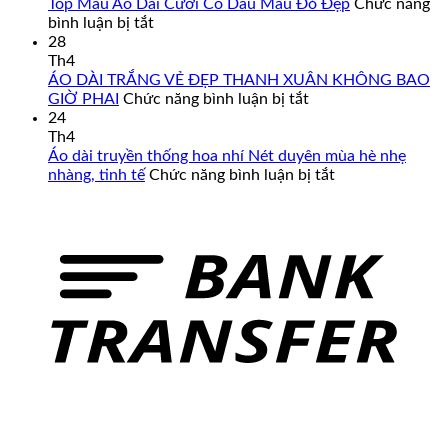
Cách
Top Mẫu Áo Dài Cưới Cô Dâu Màu Đỏ Đẹp
Chức năng
Tân
ở
bình luận bị tắt
Nam
Top
28
Cao
Mẫu
Th4
Cấp
Áo
ÁO DÀI TRẮNG VẺ ĐẸP THANH XUÂN KHÔNG BAO
–
Dài
ở
GIỜ PHAI
Chức năng bình luận bị tắt
Đa
Cưới
ÁO
24
Dạng
Cô
DÀI
Th4
Mẫu
Dâu
TRẮNG
Áo dài truyền thống hoa nhí Nét duyên mùa hè nhẹ
Mã,
Màu
VẺ
ở
nhàng, tinh tế
Chức năng bình luận bị tắt
Đủ
Đỏ
ĐẸP
Áo
Size
Đẹp
THANH
dài
Từ
XUÂN
truyền
Form
KHÔNG
thống
Chuẩn
BAO
hoa
Đến
GIỜ
nhí
Big
PHAI
Nét
Size
duyên
mùa
hè
nhẹ
nhàng,
tinh
tế