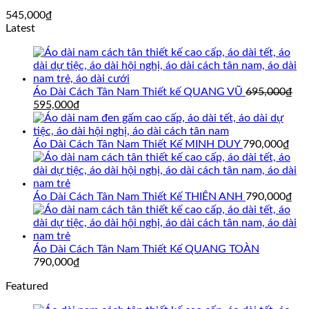
545,000
₫
Latest
Áo Dài Cách Tân Nam Thiết kế QUANG VŨ
695,000
₫
Giá
Giá
595,000
₫
gốc
hiện
là:
tại
695,000₫.
là:
Áo Dài Cách Tân Nam Thiết Kế MINH DUY
790,000
₫
595,000₫.
Áo Dài Cách Tân Nam Thiết Kế THIÊN ANH
790,000
₫
Áo Dài Cách Tân Nam Thiết Kế QUANG TOÀN
790,000
₫
Featured