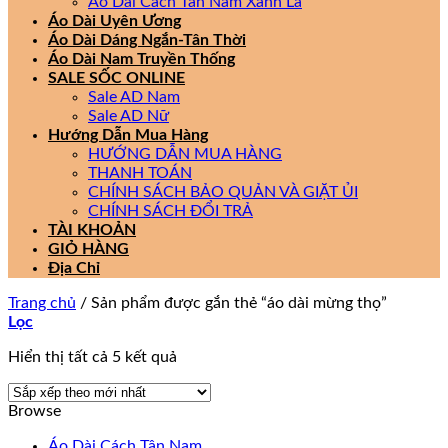
Áo Dài Cách Tân Nam Xanh Lá
Áo Dài Uyên Ương
Áo Dài Dáng Ngắn-Tân Thời
Áo Dài Nam Truyền Thống
SALE SỐC ONLINE
Sale AD Nam
Sale AD Nữ
Hướng Dẫn Mua Hàng
HƯỚNG DẪN MUA HÀNG
THANH TOÁN
CHÍNH SÁCH BẢO QUẢN VÀ GIẶT ỦI
CHÍNH SÁCH ĐỔI TRẢ
TÀI KHOẢN
GIỎ HÀNG
Địa Chỉ
Trang chủ
/
Sản phẩm được gắn thẻ “áo dài mừng thọ”
Lọc
Đã
Hiển thị tất cả 5 kết quả
sắp
xếp
Browse
theo
mới
Áo Dài Cách Tân Nam