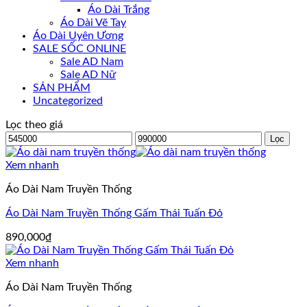
Áo Dài Trắng
Áo Dài Vẽ Tay
Áo Dài Uyên Ương
SALE SỐC ONLINE
Sale AD Nam
Sale AD Nữ
SẢN PHẨM
Uncategorized
Lọc theo giá
Giá
Giá
Lọc
tối
tối
thiểu
đa
Xem nhanh
Áo Dài Nam Truyền Thống
Áo Dài Nam Truyền Thống Gấm Thái Tuấn Đỏ
890,000
₫
Xem nhanh
Áo Dài Nam Truyền Thống