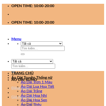
Bỏ
OPEN TIME: 10:00-20:00
qua
nội
dung
OPEN TIME: 10:00-20:00
Menu
Tìm
kiếm:
Tìm
kiếm:
TRANG CHỦ
Áo Dài Truyền Thống nữ
ÁO DÀI SUMO
Áo Dài Trơn 1 Màu
Áo Dài Lụa Hoạ Tiết
Đăng nhập
Áo Dài Trắng
Áo Dài Hoa Nhí
Giỏ hàng /
0
₫
0
Áo Dài Hoa Sen
Áo Dài Thêu