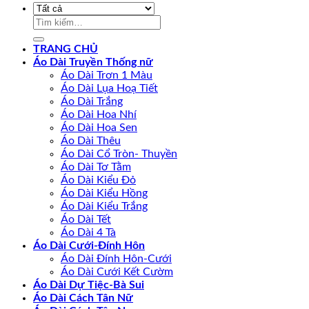
Tìm
kiếm:
TRANG CHỦ
Áo Dài Truyền Thống nữ
Áo Dài Trơn 1 Màu
Áo Dài Lụa Hoạ Tiết
Áo Dài Trắng
Áo Dài Hoa Nhí
Áo Dài Hoa Sen
Áo Dài Thêu
Áo Dài Cổ Tròn- Thuyền
Áo Dài Tơ Tằm
Áo Dài Kiểu Đỏ
Áo Dài Kiểu Hồng
Áo Dài Kiểu Trắng
Áo Dài Tết
Áo Dài 4 Tà
Áo Dài Cưới-Đính Hôn
Áo Dài Đính Hôn-Cưới
Áo Dài Cưới Kết Cườm
Áo Dài Dự Tiệc-Bà Sui
Áo Dài Cách Tân Nữ