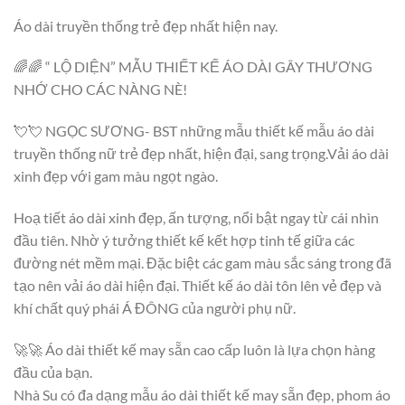
Áo dài truyền thống trẻ đẹp nhất hiện nay.
🌈🌈 “ LỘ DIỆN” MẪU THIẾT KẾ ÁO DÀI GÂY THƯƠNG
NHỚ CHO CÁC NÀNG NÈ!
💘💘 NGỌC SƯƠNG- BST những mẫu thiết kế mẫu áo dài
truyền thống nữ trẻ đẹp nhất, hiện đại, sang trọng.Vải áo dài
xinh đẹp với gam màu ngọt ngào.
Hoạ tiết áo dài xinh đẹp, ấn tượng, nổi bật ngay từ cái nhìn
đầu tiên. Nhờ ý tưởng thiết kế kết hợp tinh tế giữa các
đường nét mềm mại. Đặc biệt các gam màu sắc sáng trong đã
tạo nên vải áo dài hiện đại. Thiết kế áo dài tôn lên vẻ đẹp và
khí chất quý phái Á ĐÔNG của người phụ nữ.
🚀🚀 Áo dài thiết kế may sẵn cao cấp luôn là lựa chọn hàng
đầu của bạn.
Nhà Su có đa dạng mẫu áo dài thiết kế may sẵn đẹp, phom áo