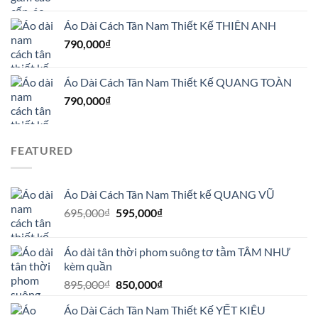
Áo Dài Cách Tân Nam Thiết Kế THIÊN ANH
790,000
₫
Áo Dài Cách Tân Nam Thiết Kế QUANG TOÀN
790,000
₫
FEATURED
Áo Dài Cách Tân Nam Thiết kế QUANG VŨ
Giá
Giá
695,000
₫
595,000
₫
gốc
hiện
là:
tại
Áo dài tân thời phom suông tơ tằm TÂM NHƯ
695,000₫.
là:
kèm quần
595,000₫.
Giá
Giá
895,000
₫
850,000
₫
gốc
hiện
Áo Dài Cách Tân Nam Thiết Kế YẾT KIÊU
là:
tại