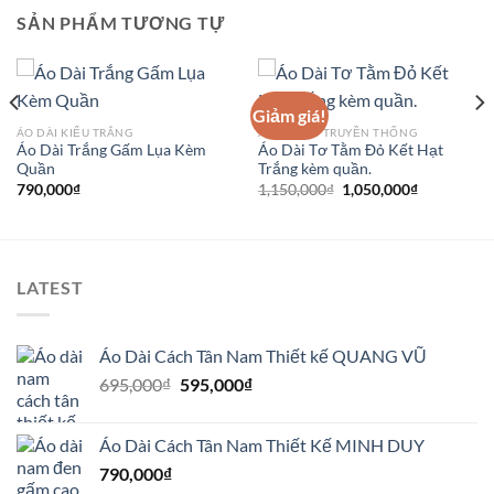
SẢN PHẨM TƯƠNG TỰ
Giảm giá!
ÁO DÀI KIỂU TRẮNG
ÁO DÀI CỔ TRUYỀN THỐNG
Áo Dài Trắng Gấm Lụa Kèm
Áo Dài Tơ Tằm Đỏ Kết Hạt
Quần
Trắng kèm quần.
Giá
Giá
790,000
₫
1,150,000
₫
1,050,000
₫
gốc
hiện
là:
tại
1,150,000₫.
là:
1,050,000₫
LATEST
Áo Dài Cách Tân Nam Thiết kế QUANG VŨ
Giá
Giá
695,000
₫
595,000
₫
gốc
hiện
là:
tại
Áo Dài Cách Tân Nam Thiết Kế MINH DUY
695,000₫.
là:
790,000
₫
595,000₫.