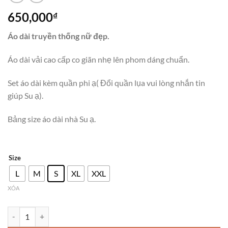
650,000
₫
Áo dài truyền thống nữ đẹp.
Áo dài vải cao cấp co giãn nhẹ lên phom dáng chuẩn.
Set áo dài kèm quần phi ạ( Đổi quần lụa vui lòng nhắn tin
giúp Su ạ).
Bảng size áo dài nhà Su ạ.
Size
L
M
S
XL
XXL
XÓA
Áo dài truyền thống Bảo Ngọc kèm quần. số lượng