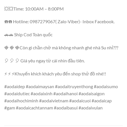
💥💥Time: 10:00AM – 8:00PM
☎️☎️ Hotline: 0987279067( Zalo-Viber)- Inbox Facebook.
🚗🚗 Ship Cod Toàn quốc
🍓 🍓 🍓Còn gì chần chờ mà không nhanh ghé nhà Su nhỉ???
🎈 🎈 🎈 Giá yêu ngay từ cái nhìn đầu tiên.
⚡ ⚡ ⚡Khuyến khích khách yêu đến shop thử đồ nhé!!
#aodaidep #aodaimaysan #aodaitruyenthong #aodaisumo
#aodaidutiec #aodaixinh #aodaihanoi #aodaisaigon
#aodaihochiminh #aodaivietnam #aodaicuoi #aodaicap
#gam #aodaicachtannam #aodaibasui #aodaivulan