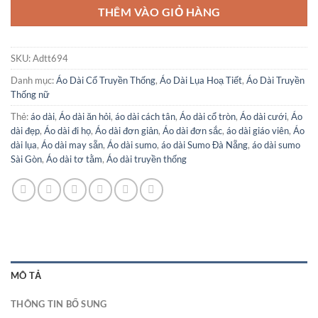
THÊM VÀO GIỎ HÀNG
SKU:
Adtt694
Danh mục:
Áo Dài Cổ Truyền Thống
,
Áo Dài Lụa Hoạ Tiết
,
Áo Dài Truyền
Thống nữ
Thẻ:
áo dài
,
Áo dài ăn hỏi
,
áo dài cách tân
,
Áo dài cổ tròn
,
Áo dài cưới
,
Áo
dài đẹp
,
Áo dài đi họ
,
Áo dài đơn giản
,
Áo dài đơn sắc
,
áo dài giáo viên
,
Áo
dài lụa
,
Áo dài may sẵn
,
Áo dài sumo
,
áo dài Sumo Đà Nẵng
,
áo dài sumo
Sài Gòn
,
Áo dài tơ tằm
,
Áo dài truyền thống
MÔ TẢ
THÔNG TIN BỔ SUNG