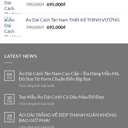
Giá
Giá
790,000
₫
895,000₫.
695,000
₫
là:
gốc
hiện
850,000₫.
là:
tại
Áo Dài Cách Tân Nam Thiết Kế THỊNH VƯỢNG
790,000₫.
là:
Giá
Giá
790,000
₫
695,000
₫
695,000₫.
gốc
hiện
là:
tại
790,000₫.
là:
695,000₫.
LATEST NEWS
Áo Dài Cách Tân Nam Cao Cấp – Đa Dạng Mẫu Mã,
04
Th7
Đủ Size Từ Form Chuẩn Đến Big Size
ở
Chức năng bình luận bị tắt
Áo
Dài
Top Mẫu Áo Dài Cưới Cô Dâu Màu Đỏ Đẹp
30
Cách
Th6
ở
Chức năng bình luận bị tắt
Tân
Top
Nam
Mẫu
ÁO DÀI TRẮNG VẺ ĐẸP THANH XUÂN KHÔNG
Cao
28
Áo
Th4
BAO GIỜ PHAI
Cấp
Dài
–
ở
Chức năng bình luận bị tắt
Cưới