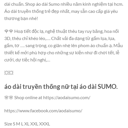
dài chuẩn. Shop áo dài Sumo nhiều năm kinh nghiệm tại hcm.
Áo dài truyền thống trẻ đẹp nhất, may sẵn cao cấp giá yêu
thương bạn nhé!
🌹🌹 Hoạ tiết độc lạ, nghệ thuật thêu tay ruy băng, hoa nổi
3D, thêu chỉ khéo léo,…. Chất vải đa dạng từ gấm lụa, lụa,
gấm, tơ …. sang trọng, co giãn nhẹ lên phom áo chuẩn ạ. Mẫu
thiết kế mới phù hợp cho những sự kiện như đi chơi tết, lễ
cưới, dự tiệc hội nghị,…
💥💥
áo dài truyền thống nữ tại áo dài SUMO.
🌸🌸 Shop online at https://aodaisumo.com/
https://www.facebook.com/aodaisumo/
Size S M L XL XXL XXXL