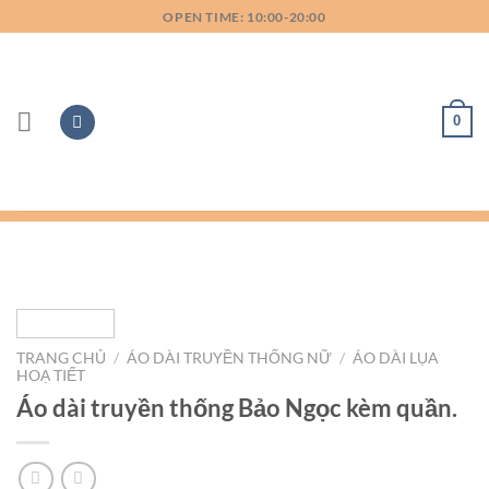
Bỏ
OPEN TIME: 10:00-20:00
qua
nội
dung
0
TRANG CHỦ
/
ÁO DÀI TRUYỀN THỐNG NỮ
/
ÁO DÀI LỤA
HOẠ TIẾT
Áo dài truyền thống Bảo Ngọc kèm quần.