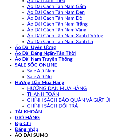
Áo Dài Nam Thêu
Áo Dài Cách Tân Nam Gấm
Áo Dài Cách Tân Nam Đen
Áo Dài Cách Tân Nam Đỏ
Áo Dài Cách Tân Nam Trắng
Áo Dài Cách Tân Nam Vàng
Áo Dài Cách Tân Nam Xanh Dương
Áo Dài Cách Tân Nam Xanh Lá
Áo Dài Uyên Ương
Áo Dài Dáng Ngắn-Tân Thời
Áo Dài Nam Truyền Thống
SALE SỐC ONLINE
Sale AD Nam
Sale AD Nữ
Hướng Dẫn Mua Hàng
HƯỚNG DẪN MUA HÀNG
THANH TOÁN
CHÍNH SÁCH BẢO QUẢN VÀ GIẶT ỦI
CHÍNH SÁCH ĐỔI TRẢ
TÀI KHOẢN
GIỎ HÀNG
Địa Chỉ
Đăng nhập
ÁO DÀI SUMO