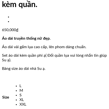
kèm quần.
650,000
₫
Áo dài truyền thống nữ đẹp.
Áo dài vải gấm lụa cao cấp, lên phom dáng chuẩn.
Set áo dài kèm quần phi ạ( Đổi quần lụa vui lòng nhắn tin giúp
Su ạ).
Bảng size áo dài nhà Su ạ.
L
M
S
Size
XL
XXL