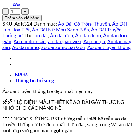
Xóa
Áo
dài
Thêm vào giỏ hàng
truyền
SKU:
Adtt324
Danh mục:
Áo Dài Cổ Tròn- Thuyền
,
Áo Dài
thống
Lụa Hoạ Tiết
,
Áo Dài Nữ Màu Xanh Biển
,
Áo Dài Truyền
TÔN
Thống nữ
Thẻ:
áo dài
,
Áo dài đẹp
,
Áo dài đi họ
,
Áo dài đơn
LỆ
giản
,
Áo dài đơn sắc
,
áo dài giáo viên
,
Áo dài lụa
,
Áo dài may
kèm
sẵn
,
Áo dài sumo
,
áo dài sumo Sài Gòn
,
Áo dài truyền thống
quần.
số
lượng
Mô tả
Thông tin bổ sung
Áo dài truyền thống trẻ đẹp nhất hiện nay.
🌈🌈 “ LỘ DIỆN” MẪU THIẾT KẾ ÁO DÀI GÂY THƯƠNG
NHỚ CHO CÁC NÀNG NÈ!
💘💘 NGỌC SƯƠNG- BST những mẫu thiết kế mẫu áo dài
truyền thống nữ trẻ đẹp nhất, hiện đại, sang trọng.Vải áo dài
xinh đẹp với gam màu ngọt ngào.