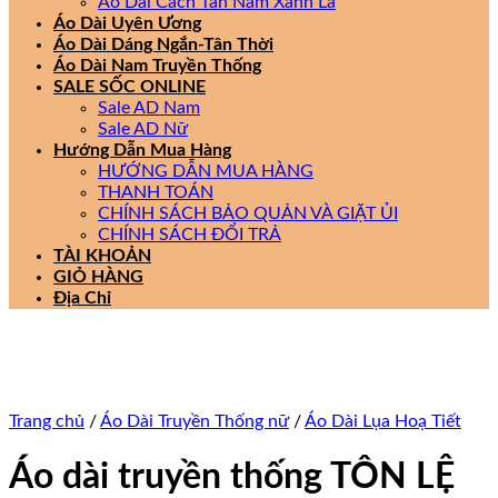
Áo Dài Cách Tân Nam Xanh Lá
Áo Dài Uyên Ương
Áo Dài Dáng Ngắn-Tân Thời
Áo Dài Nam Truyền Thống
SALE SỐC ONLINE
Sale AD Nam
Sale AD Nữ
Hướng Dẫn Mua Hàng
HƯỚNG DẪN MUA HÀNG
THANH TOÁN
CHÍNH SÁCH BẢO QUẢN VÀ GIẶT ỦI
CHÍNH SÁCH ĐỔI TRẢ
TÀI KHOẢN
GIỎ HÀNG
Địa Chỉ
Trang chủ
/
Áo Dài Truyền Thống nữ
/
Áo Dài Lụa Hoạ Tiết
Áo dài truyền thống TÔN LỆ