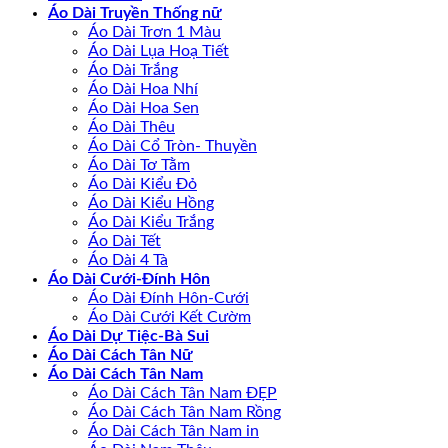
Áo Dài Truyền Thống nữ
Áo Dài Trơn 1 Màu
Áo Dài Lụa Hoạ Tiết
Áo Dài Trắng
Áo Dài Hoa Nhí
Áo Dài Hoa Sen
Áo Dài Thêu
Áo Dài Cổ Tròn- Thuyền
Áo Dài Tơ Tằm
Áo Dài Kiểu Đỏ
Áo Dài Kiểu Hồng
Áo Dài Kiểu Trắng
Áo Dài Tết
Áo Dài 4 Tà
Áo Dài Cưới-Đính Hôn
Áo Dài Đính Hôn-Cưới
Áo Dài Cưới Kết Cườm
Áo Dài Dự Tiệc-Bà Sui
Áo Dài Cách Tân Nữ
Áo Dài Cách Tân Nam
Áo Dài Cách Tân Nam ĐẸP
Áo Dài Cách Tân Nam Rồng
Áo Dài Cách Tân Nam in