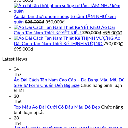
Giá
Giá
595,000
₫
gốc
hiện
là:
tại
695,000₫.
là:
Áo dài tân thời phom suông tơ tằm TÂM NHƯ kèm
595,000₫.
Giá
Giá
quần
895,000
₫
850,000
₫
gốc
hiện
Áo Dài
là:
tại
Giá
Gi
Cách Tân Nam Thiết Kế YẾT KIÊU
790,000
₫
695,000
₫
895,000₫.
là:
gốc
hi
Áo
850,000₫.
là:
tại
Dài Cách Tân Nam Thiết Kế THỊNH VƯỢNG
790,000
₫
Giá
Giá
790,000₫.
là:
695,000
₫
gốc
hiện
69
Latest News
là:
tại
790,000₫.
là:
04
695,000₫.
Th7
Áo Dài Cách Tân Nam Cao Cấp – Đa Dạng Mẫu Mã, Đủ
Size Từ Form Chuẩn Đến Big Size
Chức năng bình luận
ở
bị tắt
Áo
30
Dài
Th6
Cách
Top Mẫu Áo Dài Cưới Cô Dâu Màu Đỏ Đẹp
Chức năng
Tân
ở
bình luận bị tắt
Nam
Top
28
Cao
Mẫu
Th4