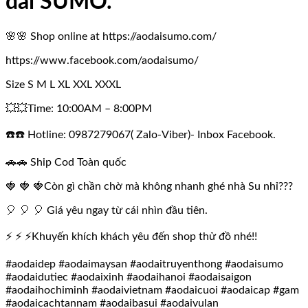
dài SUMO.
🌸🌸 Shop online at https://aodaisumo.com/
https://www.facebook.com/aodaisumo/
Size S M L XL XXL XXXL
💥💥Time: 10:00AM – 8:00PM
☎️☎️ Hotline: 0987279067( Zalo-Viber)- Inbox Facebook.
🚗🚗 Ship Cod Toàn quốc
🍓 🍓 🍓Còn gì chần chờ mà không nhanh ghé nhà Su nhỉ???
🎈 🎈 🎈 Giá yêu ngay từ cái nhìn đầu tiên.
⚡ ⚡ ⚡Khuyến khích khách yêu đến shop thử đồ nhé!!
#aodaidep #aodaimaysan #aodaitruyenthong #aodaisumo
#aodaidutiec #aodaixinh #aodaihanoi #aodaisaigon
#aodaihochiminh #aodaivietnam #aodaicuoi #aodaicap #gam
#aodaicachtannam #aodaibasui #aodaivulan