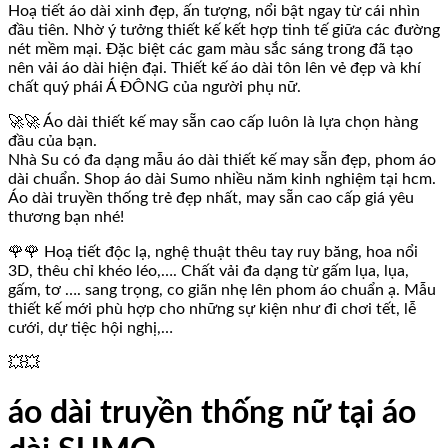
Hoạ tiết áo dài xinh đẹp, ấn tượng, nổi bật ngay từ cái nhìn
đầu tiên. Nhờ ý tưởng thiết kế kết hợp tinh tế giữa các đường
nét mềm mại. Đặc biệt các gam màu sắc sáng trong đã tạo
nên vải áo dài hiện đại. Thiết kế áo dài tôn lên vẻ đẹp và khí
chất quý phái Á ĐÔNG của người phụ nữ.
🚀🚀 Áo dài thiết kế may sẵn cao cấp luôn là lựa chọn hàng
đầu của bạn.
Nhà Su có đa dạng mẫu áo dài thiết kế may sẵn đẹp, phom áo
dài chuẩn. Shop áo dài Sumo nhiều năm kinh nghiệm tại hcm.
Áo dài truyền thống trẻ đẹp nhất, may sẵn cao cấp giá yêu
thương bạn nhé!
🌹🌹 Hoạ tiết độc lạ, nghệ thuật thêu tay ruy băng, hoa nổi
3D, thêu chỉ khéo léo,…. Chất vải đa dạng từ gấm lụa, lụa,
gấm, tơ …. sang trọng, co giãn nhẹ lên phom áo chuẩn ạ. Mẫu
thiết kế mới phù hợp cho những sự kiện như đi chơi tết, lễ
cưới, dự tiệc hội nghị,…
💥💥
áo dài truyền thống nữ tại áo