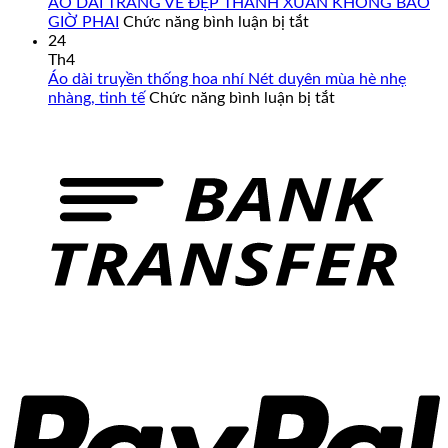
Cấp
Áo
ÁO DÀI TRẮNG VẺ ĐẸP THANH XUÂN KHÔNG BAO
–
Dài
ở
GIỜ PHAI
Chức năng bình luận bị tắt
Đa
Cưới
ÁO
24
Dạng
Cô
DÀI
Th4
Mẫu
Dâu
TRẮNG
Áo dài truyền thống hoa nhí Nét duyên mùa hè nhẹ
Mã,
Màu
VẺ
ở
nhàng, tinh tế
Chức năng bình luận bị tắt
Đủ
Đỏ
ĐẸP
Áo
Size
Đẹp
THANH
dài
Từ
XUÂN
truyền
Form
KHÔNG
thống
Chuẩn
BAO
hoa
Đến
GIỜ
nhí
Big
PHAI
Nét
Size
duyên
mùa
hè
nhẹ
nhàng,
tinh
tế