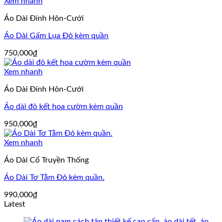
là:
tại
Xem nhanh
1,250,000₫.
là:
Áo Dài Đính Hôn-Cưới
1,050,000₫.
Áo Dài Gấm Lụa Đỏ kèm quần
750,000
₫
Xem nhanh
Áo Dài Đính Hôn-Cưới
Áo dài đỏ kết hoa cườm kèm quần
950,000
₫
Xem nhanh
Áo Dài Cổ Truyền Thống
Áo Dài Tơ Tằm Đỏ kèm quần.
990,000
₫
Latest