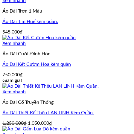
Xem nhanh
Áo Dài Trơn 1 Màu
Áo Dài Tím Huế kèm quần.
545,000
₫
Xem nhanh
Áo Dài Cưới-Đính Hôn
Áo Dài Kết Cườm Hoa kèm quần
750,000
₫
Giảm giá!
Xem nhanh
Áo Dài Cổ Truyền Thống
Áo Dài Thiết Kế Thêu LAN LINH Kèm Quần.
Giá
Giá
1,250,000
₫
1,050,000
₫
gốc
hiện