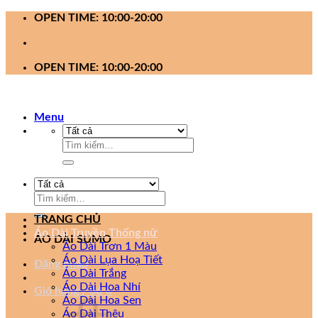
Bỏ
OPEN TIME: 10:00-20:00
qua
nội
dung
OPEN TIME: 10:00-20:00
Menu
Tìm
kiếm:
Tìm
kiếm:
TRANG CHỦ
Áo Dài Truyền Thống nữ
ÁO DÀI SUMO
Áo Dài Trơn 1 Màu
Áo Dài Lụa Hoạ Tiết
Đăng nhập
Áo Dài Trắng
Áo Dài Hoa Nhí
Giỏ hàng /
0
₫
0
Áo Dài Hoa Sen
Áo Dài Thêu