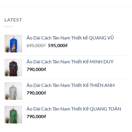
₫.
LATEST
Áo Dài Cách Tân Nam Thiết kế QUANG VŨ
Giá
Giá
695,000
₫
595,000
₫
gốc
hiện
là:
tại
Áo Dài Cách Tân Nam Thiết Kế MINH DUY
695,000₫.
là:
790,000
₫
595,000₫.
Áo Dài Cách Tân Nam Thiết Kế THIÊN ANH
790,000
₫
Áo Dài Cách Tân Nam Thiết Kế QUANG TOÀN
790,000
₫