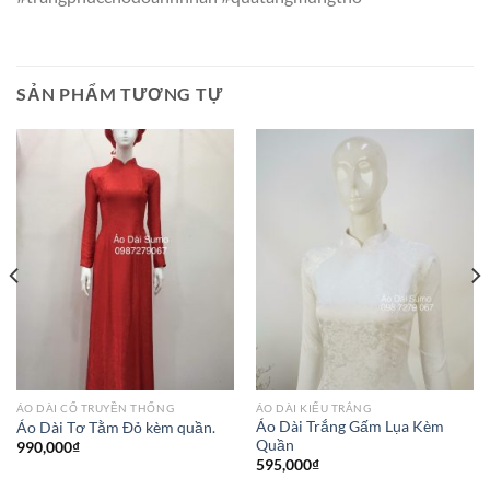
SẢN PHẨM TƯƠNG TỰ
ÁO DÀI CỔ TRUYỀN THỐNG
ÁO DÀI KIỂU TRẮNG
Áo Dài Trắng Gấm Lụa Kèm
Áo Dài Tơ Tằm Đỏ kèm quần.
Quần
990,000
₫
595,000
₫