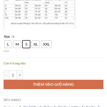
: S
Size
L
M
S
XL
XXL
XÓA
Còn 4 trong kho
Áo Dài Màu Hồng Da Pastel kèm quần. số lượng
THÊM VÀO GIỎ HÀNG
SKU:
Adtt61