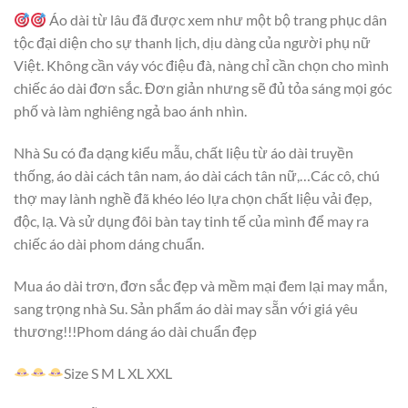
Áo dài từ lâu đã được xem như một bộ trang phục dân
tộc đại diện cho sự thanh lịch, dịu dàng của người phụ nữ
Việt. Không cần váy vóc điệu đà, nàng chỉ cần chọn cho mình
chiếc áo dài đơn sắc. Đơn giản nhưng sẽ đủ tỏa sáng mọi góc
phố và làm nghiêng ngả bao ánh nhìn.
Nhà Su có đa dạng kiểu mẫu, chất liệu từ áo dài truyền
thống, áo dài cách tân nam, áo dài cách tân nữ,…Các cô, chú
thợ may lành nghề đã khéo léo lựa chọn chất liệu vải đẹp,
độc, lạ. Và sử dụng đôi bàn tay tinh tế của mình để may ra
chiếc áo dài phom dáng chuẩn.
Mua áo dài trơn, đơn sắc đẹp và mềm mại đem lại may mắn,
sang trọng nhà Su. Sản phẩm áo dài may sẵn với giá yêu
thương!!!Phom dáng áo dài chuẩn đẹp
Size S M L XL XXL