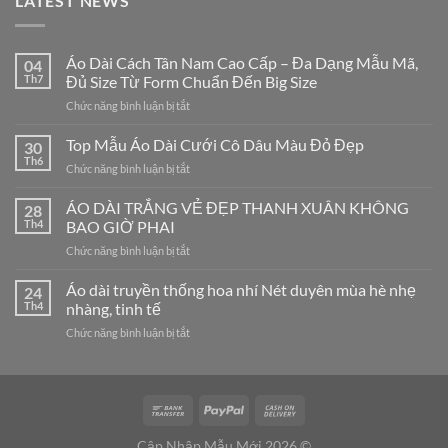
LATEST NEWS
Áo Dài Cách Tân Nam Cao Cấp – Đa Dạng Mẫu Mã,
04
Th7
Đủ Size Từ Form Chuẩn Đến Big Size
ở
Chức năng bình luận bị tắt
Áo
Dài
Top Mẫu Áo Dài Cưới Cô Dâu Màu Đỏ Đẹp
30
Cách
Th6
ở
Chức năng bình luận bị tắt
Tân
Top
Nam
Mẫu
ÁO DÀI TRẮNG VẺ ĐẸP THANH XUÂN KHÔNG
Cao
28
Áo
Th4
BAO GIỜ PHAI
Cấp
Dài
–
ở
Chức năng bình luận bị tắt
Cưới
Đa
ÁO
Cô
Dạng
DÀI
Áo dài truyền thống hoa nhí Nét duyên mùa hè nhẹ
Dâu
24
Mẫu
TRẮNG
Màu
Th4
nhàng, tinh tế
Mã,
VẺ
Đỏ
Đủ
ở
Chức năng bình luận bị tắt
ĐẸP
Đẹp
Size
Áo
THANH
Từ
dài
XUÂN
Form
truyền
KHÔNG
Chuẩn
thống
BAO
Đến
hoa
GIỜ
Big
nhí
PHAI
Cập Nhập Mẫu Mới 2026 ©
Size