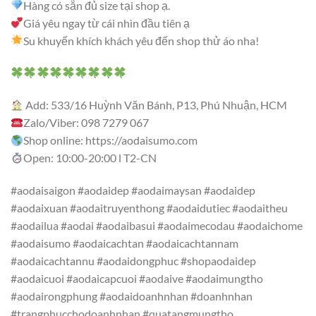
Hàng có sẵn đủ size tại shop ạ.
Giá yêu ngay từ cái nhìn đầu tiên ạ
Su khuyến khích khách yêu đến shop thử áo nha!
Add: 533/16 Huỳnh Văn Bánh, P13, Phú Nhuận, HCM
Zalo/Viber: 098 7279 067
Shop online: https://aodaisumo.com
Open: 10:00-20:00 l T2-CN
#aodaisaigon #aodaidep #aodaimaysan #aodaidep
#aodaixuan #aodaitruyenthong #aodaidutiec #aodaitheu
#aodailua #aodai #aodaibasui #aodaimecodau #aodaichome
#aodaisumo #aodaicachtan #aodaicachtannam
#aodaicachtannu #aodaidongphuc #shopaodaidep
#aodaicuoi #aodaicapcuoi #aodaive #aodaimungtho
#aodairongphung #aodaidoanhnhan #doanhnhan
#trangphucchodoanhnhan #quatangmungtho