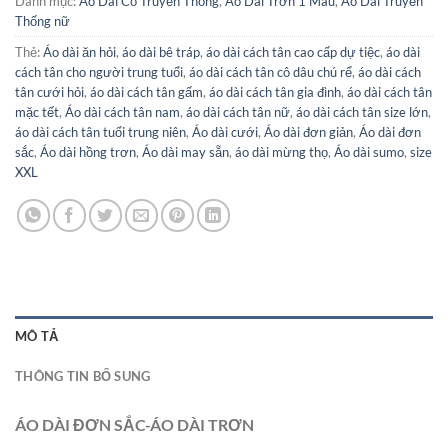
Danh mục:
Áo Dài Cổ Truyền Thống
,
Áo Dài Trơn 1 Màu
,
Áo Dài Truyền
Thống nữ
Thẻ:
Áo dài ăn hỏi
,
áo dài bê tráp
,
áo dài cách tân cao cấp dự tiệc
,
áo dài
cách tân cho người trung tuổi
,
áo dài cách tân cô dâu chú rể
,
áo dài cách
tân cưới hỏi
,
áo dài cách tân gấm
,
áo dài cách tân gia đình
,
áo dài cách tân
mặc tết
,
Áo dài cách tân nam
,
áo dài cách tân nữ
,
áo dài cách tân size lớn
,
áo dài cách tân tuổi trung niên
,
Áo dài cưới
,
Áo dài đơn giản
,
Áo dài đơn
sắc
,
Áo dài hồng trơn
,
Áo dài may sẵn
,
áo dài mừng thọ
,
Áo dài sumo
,
size
XXL
MÔ TẢ
THÔNG TIN BỔ SUNG
ÁO DÀI ĐƠN SẮC-ÁO DÀI TRƠN