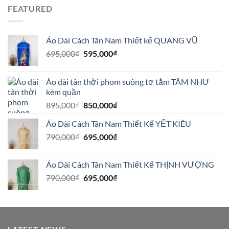
FEATURED
Áo Dài Cách Tân Nam Thiết kế QUANG VŨ
Giá
Giá
695,000
₫
595,000
₫
gốc
hiện
là:
tại
Áo dài tân thời phom suông tơ tằm TÂM NHƯ
695,000₫.
là:
kèm quần
595,000₫.
Giá
Giá
895,000
₫
850,000
₫
gốc
hiện
Áo Dài Cách Tân Nam Thiết Kế YẾT KIÊU
là:
tại
Giá
Giá
790,000
₫
895,000₫.
695,000
₫
là:
gốc
hiện
850,000₫.
là:
tại
Áo Dài Cách Tân Nam Thiết Kế THỊNH VƯỢNG
790,000₫.
là:
Giá
Giá
790,000
₫
695,000
₫
695,000₫.
gốc
hiện
là:
tại
790,000₫.
là:
695,000₫.