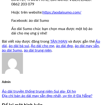
0862 203 079
Hoặc trên website:
https://aodaisumo.com/
Facebook: áo dài Sumo
Áo dài Sumo chúc bạn chọn mua được một bộ áo
dài cho mẹ ưng ý nhé!
Bài viết này được đăng trong
TẢN MẠN
và được gắn thẻ
Áo
dài
,
áo dài bà sui
,
Áo dài cho mẹ
,
áo dài đẹp
,
áo dài may sẵn
,
áo dài Sumo
,
áo dài trung niên
.
Admin
Áo dài truyền thống trung niên-Sui gia- Đi họ
Địa chỉ bán áo dài may sẵn đẹp nhất, uy tín ở Đà Nẵng?