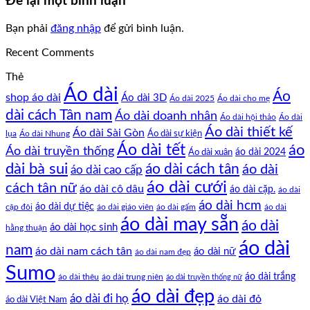
Để lại một bình luận
Bạn phải
đăng nhập
để gửi bình luận.
Recent Comments
Thẻ
Áo dài
Áo
shop áo dài
Áo dài 3D
Áo dài cho mẹ
Áo dài 2025
dài cách Tân nam
Áo dài doanh nhân
Áo dài hội thảo
Áo dài
Áo dài thiết kế
Áo dài Sài Gòn
Áo dài sự kiện
lụa
Áo dài Nhung
Áo dài tết
áo
Áo dài truyền thống
Áo dài xuân
áo dài 2024
dài bà sui
áo dài cách tân
áo dài
áo dài cao cấp
áo dài cưới
cách tân nữ
áo dài cô dâu
áo dài cặp.
áo dài
áo dài hcm
áo dài dự tiệc
cặp đôi
áo dài giáo viên
áo dài gấm
áo dài
áo dài may sẵn
áo dài
áo dài học sinh
hằng thuận
áo dài
nam
áo dài nam cách tân
áo dài nữ
áo dài nam đẹp
Sumo
áo dài trắng
áo dài thêu
áo dài trung niên
áo dài truyền thống nữ
áo dài đẹp
áo dài đi họ
áo dài đỏ
áo dài Việt Nam