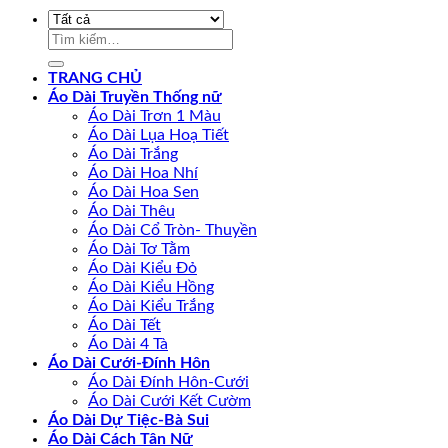
Tìm
kiếm:
TRANG CHỦ
Áo Dài Truyền Thống nữ
Áo Dài Trơn 1 Màu
Áo Dài Lụa Hoạ Tiết
Áo Dài Trắng
Áo Dài Hoa Nhí
Áo Dài Hoa Sen
Áo Dài Thêu
Áo Dài Cổ Tròn- Thuyền
Áo Dài Tơ Tằm
Áo Dài Kiểu Đỏ
Áo Dài Kiểu Hồng
Áo Dài Kiểu Trắng
Áo Dài Tết
Áo Dài 4 Tà
Áo Dài Cưới-Đính Hôn
Áo Dài Đính Hôn-Cưới
Áo Dài Cưới Kết Cườm
Áo Dài Dự Tiệc-Bà Sui
Áo Dài Cách Tân Nữ