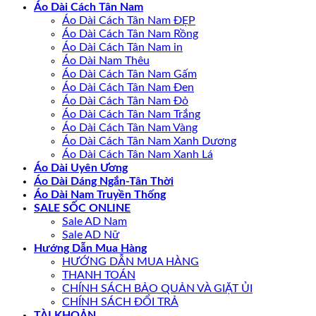
Áo Dài Cách Tân Nam
Áo Dài Cách Tân Nam ĐẸP
Áo Dài Cách Tân Nam Rồng
Áo Dài Cách Tân Nam in
Áo Dài Nam Thêu
Áo Dài Cách Tân Nam Gấm
Áo Dài Cách Tân Nam Đen
Áo Dài Cách Tân Nam Đỏ
Áo Dài Cách Tân Nam Trắng
Áo Dài Cách Tân Nam Vàng
Áo Dài Cách Tân Nam Xanh Dương
Áo Dài Cách Tân Nam Xanh Lá
Áo Dài Uyên Ương
Áo Dài Dáng Ngắn-Tân Thời
Áo Dài Nam Truyền Thống
SALE SỐC ONLINE
Sale AD Nam
Sale AD Nữ
Hướng Dẫn Mua Hàng
HƯỚNG DẪN MUA HÀNG
THANH TOÁN
CHÍNH SÁCH BẢO QUẢN VÀ GIẶT ỦI
CHÍNH SÁCH ĐỔI TRẢ
TÀI KHOẢN