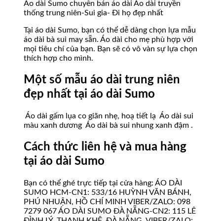
Áo dài Sumo chuyên bán áo dài Áo dài truyền
thống trung niên-Sui gia- Đi họ đẹp nhất
Tại áo dài Sumo, bạn có thể dễ dàng chọn lựa mẫu
áo dài bà sui may sẵn. Áo dài cho mẹ phù hợp với
mọi tiêu chí của bạn. Bạn sẽ có vô vàn sự lựa chọn
thích hợp cho mình.
Một số mẫu áo dài trung niên
đẹp nhất tại áo dài Sumo
Áo dài gấm lụa co giãn nhẹ, hoạ tiết lạ
Áo dài sui
màu xanh dương
Áo dài bà sui nhung xanh đậm .
Cách thức liên hệ và mua hàng
tại áo dài Sumo
Bạn có thể ghé trực tiếp tại cửa hàng: ÁO DÀI
SUMO HCM-CN1: 533/16 HUỲNH VĂN BÁNH,
PHÚ NHUẬN, HỒ CHÍ MINH VIBER/ZALO: 098
7279 067 ÁO DÀI SUMO ĐÀ NẴNG-CN2: 115 LÊ
ĐÌNH LÝ, THANH KHÊ, ĐÀ NẴNG. VIBER/ZALO: