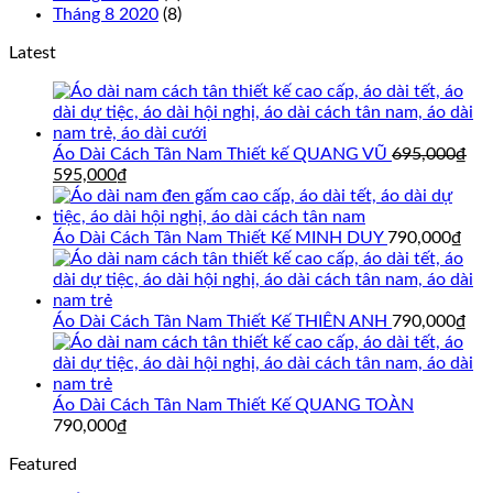
Tháng 8 2020
(8)
Latest
Áo Dài Cách Tân Nam Thiết kế QUANG VŨ
695,000
₫
Giá
Giá
595,000
₫
gốc
hiện
là:
tại
695,000₫.
là:
Áo Dài Cách Tân Nam Thiết Kế MINH DUY
790,000
₫
595,000₫.
Áo Dài Cách Tân Nam Thiết Kế THIÊN ANH
790,000
₫
Áo Dài Cách Tân Nam Thiết Kế QUANG TOÀN
790,000
₫
Featured