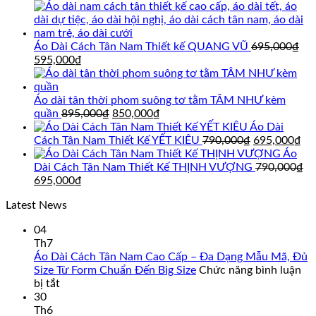
Áo Dài Cách Tân Nam Thiết kế QUANG VŨ
695,000
₫
Giá
Giá
595,000
₫
gốc
hiện
là:
tại
695,000₫.
là:
Áo dài tân thời phom suông tơ tằm TÂM NHƯ kèm
595,000₫.
Giá
Giá
quần
895,000
₫
850,000
₫
gốc
hiện
Áo Dài
là:
tại
Giá
Gi
Cách Tân Nam Thiết Kế YẾT KIÊU
790,000
₫
695,000
₫
895,000₫.
là:
gốc
hi
Áo
850,000₫.
là:
tại
Dài Cách Tân Nam Thiết Kế THỊNH VƯỢNG
790,000
₫
Giá
Giá
790,000₫.
là:
695,000
₫
gốc
hiện
69
Latest News
là:
tại
790,000₫.
là:
04
695,000₫.
Th7
Áo Dài Cách Tân Nam Cao Cấp – Đa Dạng Mẫu Mã, Đủ
Size Từ Form Chuẩn Đến Big Size
Chức năng bình luận
ở
bị tắt
Áo
30
Dài
Th6