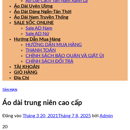
Áo Dài Cách Tân Nam Xanh Lá
Áo Dài Uyên Ương
Áo Dài Dáng Ngắn-Tân Thời
Áo Dài Nam Truyền Thống
SALE SỐC ONLINE
Sale AD Nam
Sale AD Nữ
Hướng Dẫn Mua Hàng
HƯỚNG DẪN MUA HÀNG
THANH TOÁN
CHÍNH SÁCH BẢO QUẢN VÀ GIẶT ỦI
CHÍNH SÁCH ĐỔI TRẢ
TÀI KHOẢN
GIỎ HÀNG
Địa Chỉ
TẢN MẠN
Áo dài trung niên cao cấp
Đăng vào
Tháng 3 20, 2021
Tháng 7 8, 2025
bởi
Admin
20