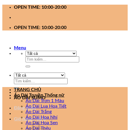
Bỏ
OPEN TIME: 10:00-20:00
qua
nội
dung
OPEN TIME: 10:00-20:00
Menu
Tìm
kiếm:
Tìm
kiếm:
TRANG CHỦ
Áo Dài Truyền Thống nữ
ÁO DÀI SUMO
Áo Dài Trơn 1 Màu
Áo Dài Lụa Hoạ Tiết
Đăng nhập
Áo Dài Trắng
Áo Dài Hoa Nhí
Giỏ hàng /
0
₫
0
Áo Dài Hoa Sen
Áo Dài Thêu