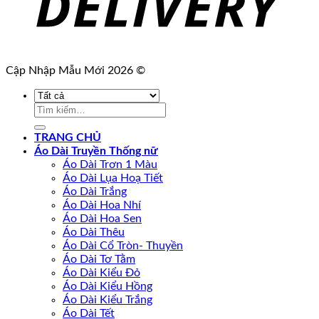
Cập Nhập Mẫu Mới 2026 ©
Tìm
kiếm:
TRANG CHỦ
Áo Dài Truyền Thống nữ
Áo Dài Trơn 1 Màu
Áo Dài Lụa Hoạ Tiết
Áo Dài Trắng
Áo Dài Hoa Nhí
Áo Dài Hoa Sen
Áo Dài Thêu
Áo Dài Cổ Tròn- Thuyền
Áo Dài Tơ Tằm
Áo Dài Kiểu Đỏ
Áo Dài Kiểu Hồng
Áo Dài Kiểu Trắng
Áo Dài Tết