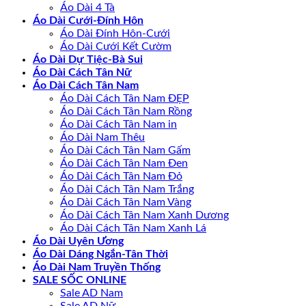
Áo Dài 4 Tà
Áo Dài Cưới-Đính Hôn
Áo Dài Đính Hôn-Cưới
Áo Dài Cưới Kết Cườm
Áo Dài Dự Tiệc-Bà Sui
Áo Dài Cách Tân Nữ
Áo Dài Cách Tân Nam
Áo Dài Cách Tân Nam ĐẸP
Áo Dài Cách Tân Nam Rồng
Áo Dài Cách Tân Nam in
Áo Dài Nam Thêu
Áo Dài Cách Tân Nam Gấm
Áo Dài Cách Tân Nam Đen
Áo Dài Cách Tân Nam Đỏ
Áo Dài Cách Tân Nam Trắng
Áo Dài Cách Tân Nam Vàng
Áo Dài Cách Tân Nam Xanh Dương
Áo Dài Cách Tân Nam Xanh Lá
Áo Dài Uyên Ương
Áo Dài Dáng Ngắn-Tân Thời
Áo Dài Nam Truyền Thống
SALE SỐC ONLINE
Sale AD Nam
Sale AD Nữ