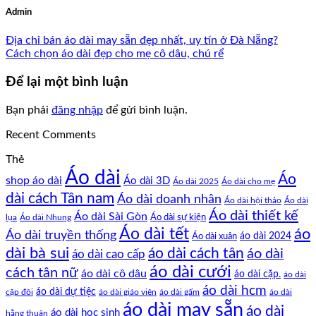
Admin
Địa chỉ bán áo dài may sẵn đẹp nhất, uy tín ở Đà Nẵng?
Cách chọn áo dài đẹp cho mẹ cô dâu, chú rể
Để lại một bình luận
Bạn phải
đăng nhập
để gửi bình luận.
Recent Comments
Thẻ
Áo dài
Áo
shop áo dài
Áo dài 3D
Áo dài cho mẹ
Áo dài 2025
dài cách Tân nam
Áo dài doanh nhân
Áo dài hội thảo
Áo dài
Áo dài thiết kế
Áo dài Sài Gòn
Áo dài sự kiện
lụa
Áo dài Nhung
Áo dài tết
áo
Áo dài truyền thống
Áo dài xuân
áo dài 2024
dài bà sui
áo dài cách tân
áo dài
áo dài cao cấp
áo dài cưới
cách tân nữ
áo dài cô dâu
áo dài cặp.
áo dài
áo dài hcm
áo dài dự tiệc
cặp đôi
áo dài giáo viên
áo dài gấm
áo dài
áo dài may sẵn
áo dài
áo dài học sinh
hằng thuận