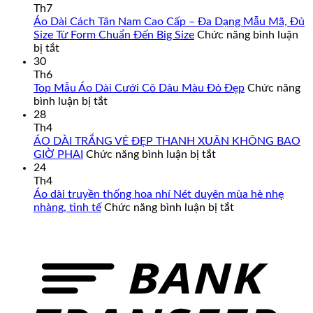
Th7
Áo Dài Cách Tân Nam Cao Cấp – Đa Dạng Mẫu Mã, Đủ
Size Từ Form Chuẩn Đến Big Size
Chức năng bình luận
ở
bị tắt
Áo
30
Dài
Th6
Cách
Top Mẫu Áo Dài Cưới Cô Dâu Màu Đỏ Đẹp
Chức năng
Tân
ở
bình luận bị tắt
Nam
Top
28
Cao
Mẫu
Th4
Cấp
Áo
ÁO DÀI TRẮNG VẺ ĐẸP THANH XUÂN KHÔNG BAO
–
Dài
ở
GIỜ PHAI
Chức năng bình luận bị tắt
Đa
Cưới
ÁO
24
Dạng
Cô
DÀI
Th4
Mẫu
Dâu
TRẮNG
Áo dài truyền thống hoa nhí Nét duyên mùa hè nhẹ
Mã,
Màu
VẺ
ở
nhàng, tinh tế
Chức năng bình luận bị tắt
Đủ
Đỏ
ĐẸP
Áo
Size
Đẹp
THANH
dài
Từ
XUÂN
truyền
Form
KHÔNG
thống
Chuẩn
BAO
hoa
Đến
GIỜ
nhí
Big
PHAI
Nét
Size
duyên