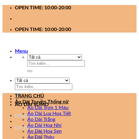
Bỏ
OPEN TIME: 10:00-20:00
qua
nội
dung
OPEN TIME: 10:00-20:00
Menu
Tìm
kiếm:
Tìm
kiếm:
TRANG CHỦ
Áo Dài Truyền Thống nữ
ÁO DÀI SUMO
Áo Dài Trơn 1 Màu
Áo Dài Lụa Hoạ Tiết
Đăng nhập
Áo Dài Trắng
Áo Dài Hoa Nhí
Giỏ hàng /
0
₫
0
Áo Dài Hoa Sen
Áo Dài Thêu