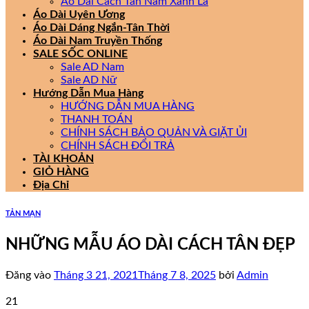
Áo Dài Cách Tân Nam Xanh Lá
Áo Dài Uyên Ương
Áo Dài Dáng Ngắn-Tân Thời
Áo Dài Nam Truyền Thống
SALE SỐC ONLINE
Sale AD Nam
Sale AD Nữ
Hướng Dẫn Mua Hàng
HƯỚNG DẪN MUA HÀNG
THANH TOÁN
CHÍNH SÁCH BẢO QUẢN VÀ GIẶT ỦI
CHÍNH SÁCH ĐỔI TRẢ
TÀI KHOẢN
GIỎ HÀNG
Địa Chỉ
TẢN MẠN
NHỮNG MẪU ÁO DÀI CÁCH TÂN ĐẸP
Đăng vào
Tháng 3 21, 2021
Tháng 7 8, 2025
bởi
Admin
21