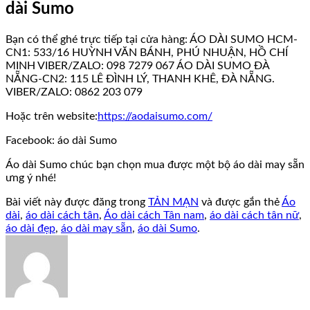
dài Sumo
Bạn có thể ghé trực tiếp tại cửa hàng: ÁO DÀI SUMO HCM-
CN1: 533/16 HUỲNH VĂN BÁNH, PHÚ NHUẬN, HỒ CHÍ
MINH VIBER/ZALO: 098 7279 067 ÁO DÀI SUMO ĐÀ
NẴNG-CN2: 115 LÊ ĐÌNH LÝ, THANH KHÊ, ĐÀ NẴNG.
VIBER/ZALO: 0862 203 079
Hoặc trên website:
https://aodaisumo.com/
Facebook: áo dài Sumo
Áo dài Sumo chúc bạn chọn mua được một bộ áo dài may sẵn
ưng ý nhé!
Bài viết này được đăng trong
TẢN MẠN
và được gắn thẻ
Áo
dài
,
áo dài cách tân
,
Áo dài cách Tân nam
,
áo dài cách tân nữ
,
áo dài đẹp
,
áo dài may sẵn
,
áo dài Sumo
.