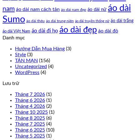
áo dài
nam
áo dài nam cách tân
áo dài nữ
áo dài nam đẹp
Sumo
áo dài trắng
áo dài thêu
áo dài trung niên
áo dài truyền thống nữ
áo dài đẹp
áo dài đi họ
áo dài đỏ
áo dài Việt Nam
Danh mục
Hướng Dẫn Mua Hàng
(3)
Style
(3)
TẢN MẠN
(156)
Uncategorized
(4)
WordPress
(4)
Lưu trữ
Tháng 7 2026
(1)
Tháng 6 2026
(1)
Tháng 4 2026
(2)
Tháng 10 2025
(1)
Tháng 8 2025
(6)
Tháng 7 2025
(4)
Tháng 6 2025
(10)
Tháng 5 2025
(1)