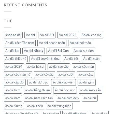
RECENT COMMENTS
THẺ
shop áo dài
Áo dài
Áo dài 3D
Áo dài 2025
Áo dài cho mẹ
Áo dài cách Tân nam
Áo dài doanh nhân
Áo dài hội thảo
Áo dài lụa
Áo dài Nhung
Áo dài Sài Gòn
Áo dài sự kiện
Áo dài thiết kế
Áo dài truyền thống
Áo dài tết
Áo dài xuân
áo dài 2024
áo dài bà sui
áo dài cao cấp
áo dài cách tân
áo dài cách tân nữ
áo dài cô dâu
áo dài cưới
áo dài cặp.
áo dài cặp đôi
áo dài dự tiệc
áo dài giáo viên
áo dài gấm
áo dài hcm
áo dài hằng thuận
áo dài học sinh
áo dài may sẵn
áo dài nam
áo dài nam cách tân
áo dài nam đẹp
áo dài nữ
áo dài Sumo
áo dài thêu
áo dài trung niên