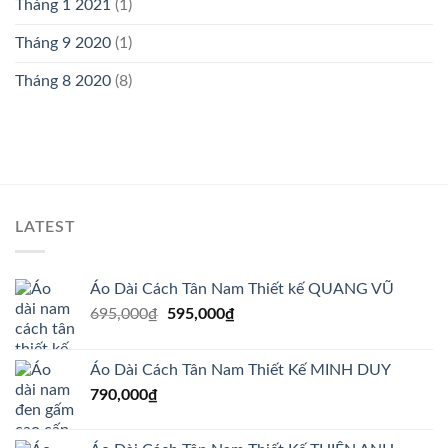
Tháng 1 2021
(1)
Tháng 9 2020
(1)
Tháng 8 2020
(8)
LATEST
Áo Dài Cách Tân Nam Thiết kế QUANG VŨ
Giá
Giá
695,000
₫
595,000
₫
gốc
hiện
là:
tại
Áo Dài Cách Tân Nam Thiết Kế MINH DUY
695,000₫.
là:
790,000
₫
595,000₫.