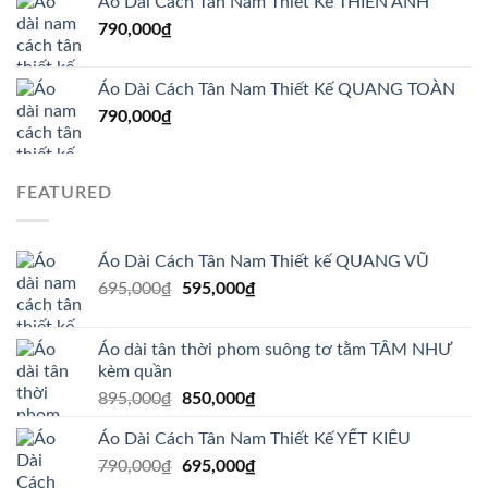
Áo Dài Cách Tân Nam Thiết Kế THIÊN ANH
790,000
₫
Áo Dài Cách Tân Nam Thiết Kế QUANG TOÀN
790,000
₫
FEATURED
Áo Dài Cách Tân Nam Thiết kế QUANG VŨ
Giá
Giá
695,000
₫
595,000
₫
gốc
hiện
là:
tại
Áo dài tân thời phom suông tơ tằm TÂM NHƯ
695,000₫.
là:
kèm quần
595,000₫.
Giá
Giá
895,000
₫
850,000
₫
gốc
hiện
Áo Dài Cách Tân Nam Thiết Kế YẾT KIÊU
là:
tại
Giá
Giá
790,000
₫
895,000₫.
695,000
₫
là:
gốc
hiện