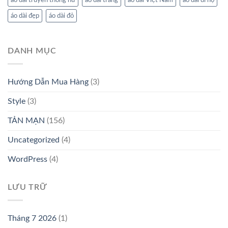
áo dài truyền thống nữ
áo dài trắng
áo dài Việt Nam
áo dài đi họ
áo dài đẹp
áo dài đỏ
DANH MỤC
Hướng Dẫn Mua Hàng
(3)
Style
(3)
TẢN MẠN
(156)
Uncategorized
(4)
WordPress
(4)
LƯU TRỮ
Tháng 7 2026
(1)