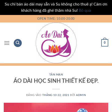
Su chỉ bán áo dài may sẵn và Su không cho thuê ạ! Cảm ơn
khách hàng đã ghé thăm nhà Su!
Bỏ qua
Bỏ
OPEN TIME: 10:00-20:00
qua
nội
dung
0
TẢN MẠN
ÁO DÀI HỌC SINH THIẾT KẾ ĐẸP.
ĐĂNG VÀO
THÁNG 10 22, 2021
BỞI
ADMIN