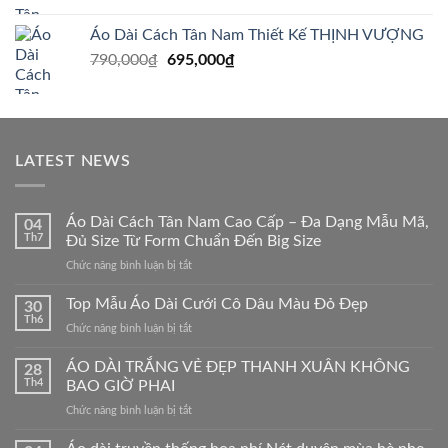
850,000₫.
là:
tại
Áo Dài Cách Tân Nam Thiết Kế THỊNH VƯỢNG
790,000₫.
là:
Giá
Giá
790,000
₫
695,000
₫
695,000₫.
gốc
hiện
là:
tại
790,000₫.
là:
695,000₫.
LATEST NEWS
Áo Dài Cách Tân Nam Cao Cấp – Đa Dạng Mẫu Mã,
04
Th7
Đủ Size Từ Form Chuẩn Đến Big Size
ở
Chức năng bình luận bị tắt
Áo
Dài
Top Mẫu Áo Dài Cưới Cô Dâu Màu Đỏ Đẹp
30
Cách
Th6
ở
Chức năng bình luận bị tắt
Tân
Top
Nam
Mẫu
ÁO DÀI TRẮNG VẺ ĐẸP THANH XUÂN KHÔNG
Cao
28
Áo
Th4
BAO GIỜ PHAI
Cấp
Dài
–
ở
Chức năng bình luận bị tắt
Cưới
Đa
ÁO
Cô
Dạng
DÀI
Dâu