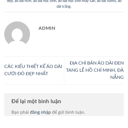
đẹp
,
áo dài hcm
,
áo dài học sinh
,
áo dài học sinh may sẵn
,
áo dài Sumo
,
áo
dài trắng
.
ADMIN
ĐỊA CHỈ BÁN ÁO DÀI ĐEN
CÁC KIỂU THIẾT KẾ ÁO DÀI
TANG LỄ HỒ CHÍ MINH, ĐÀ
CƯỚI ĐỎ ĐẸP NHẤT
NẴNG
Để lại một bình luận
Bạn phải
đăng nhập
để gửi bình luận.