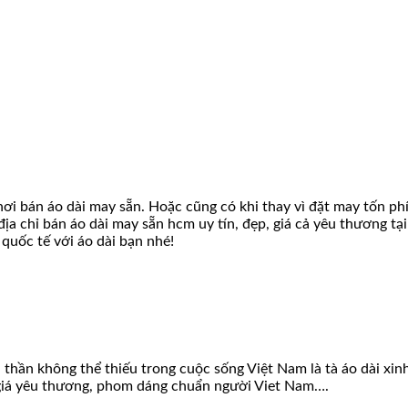
nơi bán áo dài may sẵn. Hoặc cũng có khi thay vì đặt may tốn ph
ết địa chỉ bán áo dài may sẵn hcm uy tín, đẹp, giá cả yêu thươn
quốc tế với áo dài bạn nhé!
h thần không thể thiếu trong cuộc sống Việt Nam là tà áo dài xi
 giá yêu thương, phom dáng chuẩn người Viet Nam….