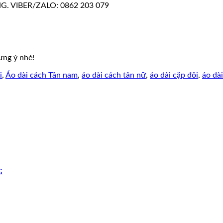
G. VIBER/ZALO: 0862 203 079
ưng ý nhé!
i
,
Áo dài cách Tân nam
,
áo dài cách tân nữ
,
áo dài cặp đôi
,
áo dà
G