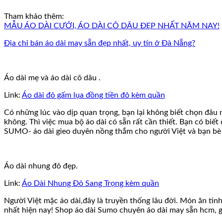
Tham khảo thêm:
MẪU ÁO DÀI CƯỚI, ÁO DÀI CÔ DÂU ĐẸP NHẤT NĂM NAY!
Địa chỉ bán áo dài may sẵn đẹp nhất, uy tín ở Đà Nẵng?
Áo dài mẹ và áo dài cô dâu .
Link:
Áo dài đỏ gấm lụa đồng tiền đỏ kèm quần
Có những lúc vào dịp quan trọng, bạn lại không biết chọn đâu 
không. Thì việc mua bộ áo dài có sẵn rất cần thiết. Bạn có bi
SUMO- áo dài gieo duyên nồng thắm cho người Việt và bạn bè 
Áo dài nhung đỏ đẹp.
Link:
Áo Dài Nhung Đỏ Sang Trọng kèm quần
Người Việt mặc áo dài,đây là truyền thống lâu đời. Món ăn tin
nhất hiện nay! Shop áo dài Sumo chuyên áo dài may sẵn hcm,