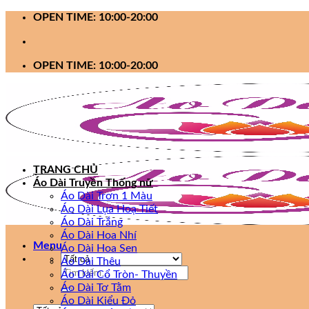
Bỏ
OPEN TIME: 10:00-20:00
qua
nội
dung
OPEN TIME: 10:00-20:00
TRANG CHỦ
Áo Dài Truyền Thống nữ
Áo Dài Trơn 1 Màu
Áo Dài Lụa Hoạ Tiết
Áo Dài Trắng
Áo Dài Hoa Nhí
Menu
Áo Dài Hoa Sen
Áo Dài Thêu
Tìm
Áo Dài Cổ Tròn- Thuyền
kiếm:
Áo Dài Tơ Tằm
Áo Dài Kiểu Đỏ