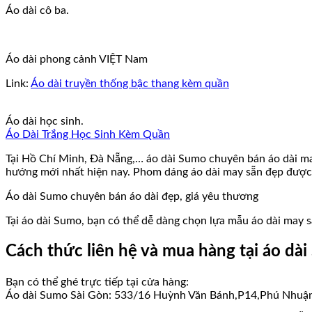
Áo dài cô ba.
Áo dài phong cảnh VIỆT Nam
Link:
Áo dài truyền thống bậc thang kèm quần
Áo dài học sinh.
Áo Dài Trắng Học Sinh Kèm Quần
Tại Hồ Chí Minh, Đà Nẵng,… áo dài Sumo chuyên bán áo dài ma
hướng mới nhất hiện nay. Phom dáng áo dài may sẵn đẹp được
Áo dài Sumo chuyên bán áo dài đẹp, giá yêu thương
Tại áo dài Sumo, bạn có thể dễ dàng chọn lựa mẫu áo dài may s
Cách thức liên hệ và mua hàng tại áo dà
Bạn có thể ghé trực tiếp tại cửa hàng:
Áo dài Sumo Sài Gòn: 533/16 Huỳnh Văn Bánh,P14,Phú Nhuận, 