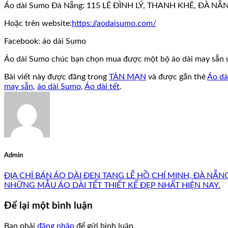
Áo dài Sumo Đà Nẵng: 115 LÊ ĐÌNH LÝ, THANH KHÊ, ĐÀ NẴN
Hoặc trên website:
https://aodaisumo.com/
Facebook: áo dài Sumo
Áo dài Sumo chúc bạn chọn mua được một bộ áo dài may sẵn 
Bài viết này được đăng trong
TẢN MẠN
và được gắn thẻ
Áo dà
may sẵn
,
áo dài Sumo
,
Áo dài tết
.
Admin
ĐỊA CHỈ BÁN ÁO DÀI ĐEN TANG LỄ HỒ CHÍ MINH, ĐÀ NẴN
NHỮNG MẪU ÁO DÀI TẾT THIẾT KẾ ĐẸP NHẤT HIỆN NAY.
Để lại một bình luận
Bạn phải
đăng nhập
để gửi bình luận.