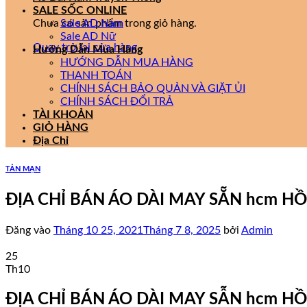
SALE SỐC ONLINE
Chưa có sản phẩm trong giỏ hàng.
Sale AD Nam
Sale AD Nữ
Quay trở lại cửa hàng
Hướng Dẫn Mua Hàng
HƯỚNG DẪN MUA HÀNG
THANH TOÁN
CHÍNH SÁCH BẢO QUẢN VÀ GIẶT ỦI
CHÍNH SÁCH ĐỔI TRẢ
TÀI KHOẢN
GIỎ HÀNG
Địa Chỉ
TẢN MẠN
ĐỊA CHỈ BÁN ÁO DÀI MAY SẴN hcm HỒ
Đăng vào
Tháng 10 25, 2021
Tháng 7 8, 2025
bởi
Admin
25
Th10
ĐỊA CHỈ BÁN ÁO DÀI MAY SẪN hcm HỒ