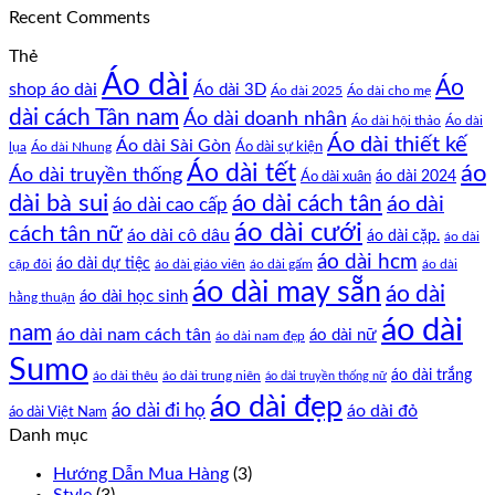
Recent Comments
Thẻ
Áo dài
Áo
shop áo dài
Áo dài 3D
Áo dài cho mẹ
Áo dài 2025
dài cách Tân nam
Áo dài doanh nhân
Áo dài hội thảo
Áo dài
Áo dài thiết kế
Áo dài Sài Gòn
Áo dài sự kiện
lụa
Áo dài Nhung
Áo dài tết
áo
Áo dài truyền thống
Áo dài xuân
áo dài 2024
dài bà sui
áo dài cách tân
áo dài
áo dài cao cấp
áo dài cưới
cách tân nữ
áo dài cô dâu
áo dài cặp.
áo dài
áo dài hcm
áo dài dự tiệc
cặp đôi
áo dài giáo viên
áo dài gấm
áo dài
áo dài may sẵn
áo dài
áo dài học sinh
hằng thuận
áo dài
nam
áo dài nam cách tân
áo dài nữ
áo dài nam đẹp
Sumo
áo dài trắng
áo dài thêu
áo dài trung niên
áo dài truyền thống nữ
áo dài đẹp
áo dài đi họ
áo dài đỏ
áo dài Việt Nam
Danh mục
Hướng Dẫn Mua Hàng
(3)
Style
(3)