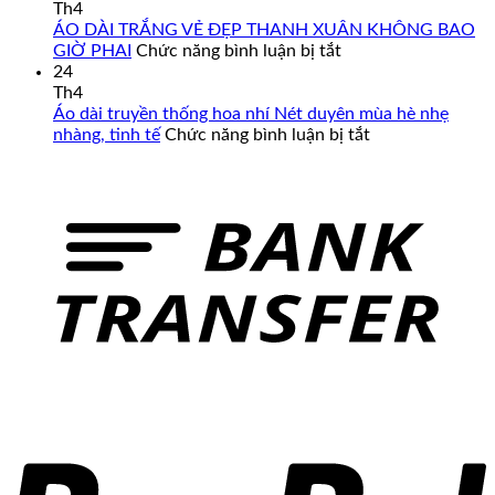
Cao
Mẫu
Th4
Cấp
Áo
ÁO DÀI TRẮNG VẺ ĐẸP THANH XUÂN KHÔNG BAO
–
Dài
ở
GIỜ PHAI
Chức năng bình luận bị tắt
Đa
Cưới
ÁO
24
Dạng
Cô
DÀI
Th4
Mẫu
Dâu
TRẮNG
Áo dài truyền thống hoa nhí Nét duyên mùa hè nhẹ
Mã,
Màu
VẺ
ở
nhàng, tinh tế
Chức năng bình luận bị tắt
Đủ
Đỏ
ĐẸP
Áo
Size
Đẹp
THANH
dài
Từ
XUÂN
truyền
Form
KHÔNG
thống
Chuẩn
BAO
hoa
Đến
GIỜ
nhí
Big
PHAI
Nét
Size
duyên
mùa
hè
nhẹ
nhàng,
tinh
tế