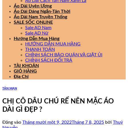
Áo Dài Cách Tân Nam Xanh Lá
Áo Dài Uyên Ương
Áo Dài Dáng Ngắn-Tân Thời
Áo Dài Nam Truyền Thống
SALE SỐC ONLINE
Sale AD Nam
Sale AD Nữ
Hướng Dẫn Mua Hàng
HƯỚNG DẪN MUA HÀNG
THANH TOÁN
CHÍNH SÁCH BẢO QUẢN VÀ GIẶT ỦI
CHÍNH SÁCH ĐỔI TRẢ
TÀI KHOẢN
GIỎ HÀNG
Địa Chỉ
TẢN MẠN
CHỊ CÔ DÂU CHÚ RỂ NÊN MẶC ÁO
DÀI GÌ ĐẸP ?
Đăng vào
Tháng mười một 9, 2022
Tháng 7 8, 2025
bởi
Thuỷ
Nguyễn