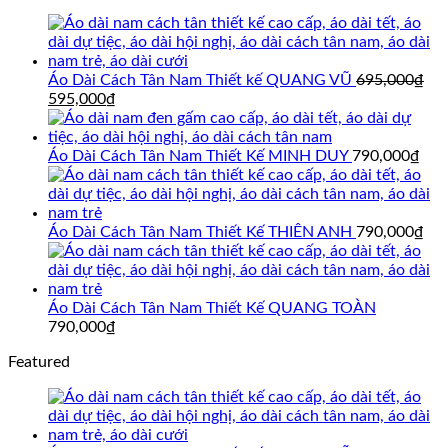
Áo Dài Cách Tân Nam Thiết kế QUANG VŨ
695,000
₫
Giá
Giá
595,000
₫
gốc
hiện
là:
tại
695,000₫.
là:
Áo Dài Cách Tân Nam Thiết Kế MINH DUY
790,000
₫
595,000₫.
Áo Dài Cách Tân Nam Thiết Kế THIÊN ANH
790,000
₫
Áo Dài Cách Tân Nam Thiết Kế QUANG TOÀN
790,000
₫
Featured