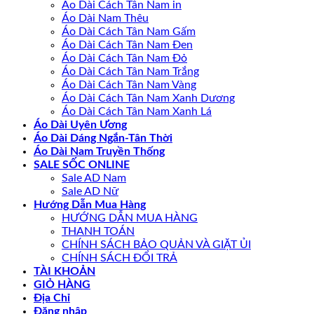
Áo Dài Cách Tân Nam in
Áo Dài Nam Thêu
Áo Dài Cách Tân Nam Gấm
Áo Dài Cách Tân Nam Đen
Áo Dài Cách Tân Nam Đỏ
Áo Dài Cách Tân Nam Trắng
Áo Dài Cách Tân Nam Vàng
Áo Dài Cách Tân Nam Xanh Dương
Áo Dài Cách Tân Nam Xanh Lá
Áo Dài Uyên Ương
Áo Dài Dáng Ngắn-Tân Thời
Áo Dài Nam Truyền Thống
SALE SỐC ONLINE
Sale AD Nam
Sale AD Nữ
Hướng Dẫn Mua Hàng
HƯỚNG DẪN MUA HÀNG
THANH TOÁN
CHÍNH SÁCH BẢO QUẢN VÀ GIẶT ỦI
CHÍNH SÁCH ĐỔI TRẢ
TÀI KHOẢN
GIỎ HÀNG
Địa Chỉ
Đăng nhập