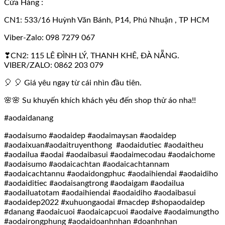
Cửa Hàng :
CN1: 533/16 Huỳnh Văn Bánh, P14, Phú Nhuận , TP HCM
Viber-Zalo: 098 7279 067
❣
CN2: 115 LÊ ĐÌNH LÝ, THANH KHÊ, ĐÀ NẴNG.
VIBER/ZALO: 0862 203 079
🎈
🎈
Giá yêu ngay từ cái nhìn đầu tiên.
🌸🌸
Su khuyến khích khách yêu đến shop thử áo nha!!
#aodaidanang
#aodaisumo #aodaidep #aodaimaysan #aodaidep
#aodaixuan#aodaitruyenthong
#aodaidutiec #aodaitheu
#aodailua #aodai #aodaibasui #aodaimecodau #aodaichome
#aodaisumo #aodaicachtan #aodaicachtannam
#aodaicachtannu #aodaidongphuc #aodaihiendai #aodaidiho
#aodaiditiec #aodaisangtrong #aodaigam #aodailua
#aodailuatotam #aodaihiendai #aodaidiho #aodaibasui
#aodaidep2022 #xuhuongaodai #macdep #shopaodaidep
#danang #aodaicuoi #aodaicapcuoi #aodaive #aodaimungtho
#aodairongphung #aodaidoanhnhan #doanhnhan