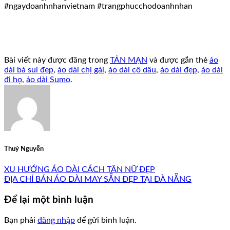
#ngaydoanhnhanvietnam #trangphucchodoanhnhan
Bài viết này được đăng trong
TẢN MẠN
và được gắn thẻ
áo
dài bà sui đẹp
,
áo dài chị gái
,
áo dài cô dâu
,
áo dài đẹp
,
áo dài
đi họ
,
áo dài Sumo
.
Thuỷ Nguyễn
XU HƯỚNG ÁO DÀI CÁCH TÂN NỮ ĐẸP
ĐỊA CHỈ BÁN ÁO DÀI MAY SẴN ĐẸP TẠI ĐÀ NẴNG
Để lại một bình luận
Bạn phải
đăng nhập
để gửi bình luận.