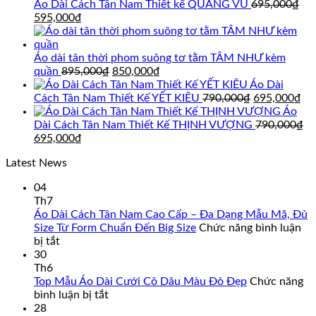
Áo Dài Cách Tân Nam Thiết kế QUANG VŨ
695,000
₫
Giá
Giá
595,000
₫
gốc
hiện
là:
tại
695,000₫.
là:
Áo dài tân thời phom suông tơ tằm TÂM NHƯ kèm
595,000₫.
Giá
Giá
quần
895,000
₫
850,000
₫
gốc
hiện
Áo Dài
là:
tại
Giá
Gi
Cách Tân Nam Thiết Kế YẾT KIÊU
790,000
₫
695,000
₫
895,000₫.
là:
gốc
hi
Áo
850,000₫.
là:
tại
Dài Cách Tân Nam Thiết Kế THỊNH VƯỢNG
790,000
₫
Giá
Giá
790,000₫.
là:
695,000
₫
gốc
hiện
69
Latest News
là:
tại
790,000₫.
là:
04
695,000₫.
Th7
Áo Dài Cách Tân Nam Cao Cấp – Đa Dạng Mẫu Mã, Đủ
Size Từ Form Chuẩn Đến Big Size
Chức năng bình luận
ở
bị tắt
Áo
30
Dài
Th6
Cách
Top Mẫu Áo Dài Cưới Cô Dâu Màu Đỏ Đẹp
Chức năng
Tân
ở
bình luận bị tắt
Nam
Top
28