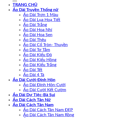
TRANG CHỦ
Áo Dài Truyền Thống nữ
Áo Dài Trơn 1 Màu
Áo Dài Lụa Hoạ Tiết
Áo Dài Trắng
Áo Dài Hoa Nhí
Áo Dài Hoa Sen
Áo Dài Thêu
Áo Dài Cổ Tròn- Thuyền
Áo Dài Tơ Tằm
Áo Dài Kiểu Đỏ
Áo Dài Kiểu Hồng
Áo Dài Kiểu Trắng
Áo Dài Tết
Áo Dài 4 Tà
Áo Dài Cưới-Đính Hôn
Áo Dài Đính Hôn-Cưới
Áo Dài Cưới Kết Cườm
Áo Dài Dự Tiệc-Bà Sui
Áo Dài Cách Tân Nữ
Áo Dài Cách Tân Nam
Áo Dài Cách Tân Nam ĐẸP
Áo Dài Cách Tân Nam Rồng