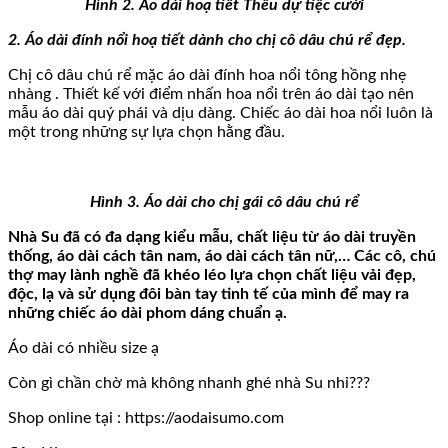
Hình 2. Áo dài hoạ tiết Thêu dự tiệc cưới
2. Áo dài đính nổi hoạ tiết dành cho chị cô dâu chú rể đẹp.
Chị cô dâu chú rể mặc áo dài đính hoa nổi tông hồng nhẹ
nhàng . Thiết kế với điểm nhấn hoa nổi trên áo dài tạo nên
mẫu áo dài quý phái và dịu dàng. Chiếc áo dài hoa nổi luôn là
một trong những sự lựa chọn hằng đầu.
Hình 3. Áo dài cho chị gái cô dâu chú rể
Nhà Su đã có đa dạng kiểu mẫu, chất liệu từ áo dài truyền
thống, áo dài cách tân nam, áo dài cách tân nữ,… Các cô, chú
thợ may lành nghề đã khéo léo lựa chọn chất liệu vải đẹp,
độc, lạ và sử dụng đôi bàn tay tinh tế của mình để may ra
những chiếc áo dài phom dáng chuẩn ạ.
Áo dài có nhiều size ạ
Còn gì chần chờ mà không nhanh ghé nhà Su nhỉ???
Shop online tại : https://aodaisumo.com