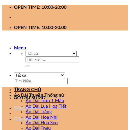
Bỏ
OPEN TIME: 10:00-20:00
qua
nội
dung
OPEN TIME: 10:00-20:00
Menu
Tìm
kiếm:
Tìm
kiếm:
TRANG CHỦ
Áo Dài Truyền Thống nữ
ÁO DÀI SUMO
Áo Dài Trơn 1 Màu
Áo Dài Lụa Hoạ Tiết
Đăng nhập
Áo Dài Trắng
Áo Dài Hoa Nhí
Giỏ hàng /
0
₫
0
Áo Dài Hoa Sen
Áo Dài Thêu