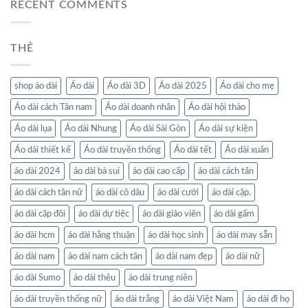
RECENT COMMENTS
THẺ
shop áo dài
Áo dài
Áo dài 3D
Áo dài 2025
Áo dài cho mẹ
Áo dài cách Tân nam
Áo dài doanh nhân
Áo dài hội thảo
Áo dài lụa
Áo dài Nhung
Áo dài Sài Gòn
Áo dài sự kiện
Áo dài thiết kế
Áo dài truyền thống
Áo dài tết
Áo dài xuân
áo dài 2024
áo dài bà sui
áo dài cao cấp
áo dài cách tân
áo dài cách tân nữ
áo dài cô dâu
áo dài cưới
áo dài cặp.
áo dài cặp đôi
áo dài dự tiệc
áo dài giáo viên
áo dài gấm
áo dài hcm
áo dài hằng thuận
áo dài học sinh
áo dài may sẵn
áo dài nam
áo dài nam cách tân
áo dài nam đẹp
áo dài nữ
áo dài Sumo
áo dài thêu
áo dài trung niên
áo dài truyền thống nữ
áo dài trắng
áo dài Việt Nam
áo dài đi họ