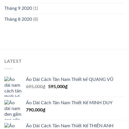
Tháng 9 2020
(1)
Tháng 8 2020
(8)
LATEST
Áo Dài Cách Tân Nam Thiết kế QUANG VŨ
Giá
Giá
695,000
₫
595,000
₫
gốc
hiện
là:
tại
Áo Dài Cách Tân Nam Thiết Kế MINH DUY
695,000₫.
là:
790,000
₫
595,000₫.
Áo Dài Cách Tân Nam Thiết Kế THIÊN ANH