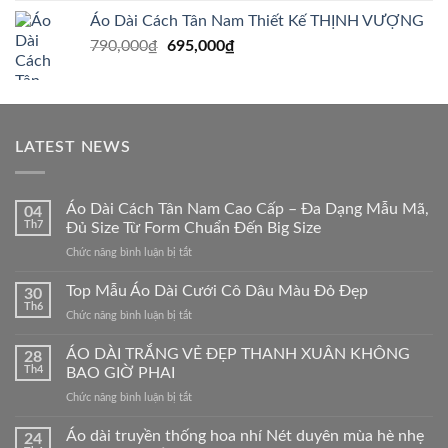
là:
tại
Áo Dài Cách Tân Nam Thiết Kế THỊNH VƯỢNG
790,000₫.
là:
Giá
Giá
790,000
₫
695,000
₫
695,000₫.
gốc
hiện
là:
tại
790,000₫.
là:
695,000₫.
LATEST NEWS
Áo Dài Cách Tân Nam Cao Cấp – Đa Dạng Mẫu Mã,
04
Th7
Đủ Size Từ Form Chuẩn Đến Big Size
ở
Chức năng bình luận bị tắt
Áo
Dài
Top Mẫu Áo Dài Cưới Cô Dâu Màu Đỏ Đẹp
30
Cách
Th6
ở
Chức năng bình luận bị tắt
Tân
Top
Nam
Mẫu
ÁO DÀI TRẮNG VẺ ĐẸP THANH XUÂN KHÔNG
Cao
28
Áo
Th4
BAO GIỜ PHAI
Cấp
Dài
–
ở
Chức năng bình luận bị tắt
Cưới
Đa
ÁO
Cô
Dạng
DÀI
Áo dài truyền thống hoa nhí Nét duyên mùa hè nhẹ
Dâu
24
Mẫu
TRẮNG