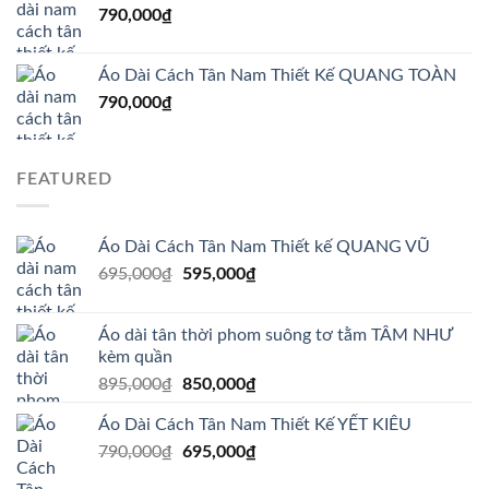
790,000
₫
Áo Dài Cách Tân Nam Thiết Kế QUANG TOÀN
790,000
₫
FEATURED
Áo Dài Cách Tân Nam Thiết kế QUANG VŨ
Giá
Giá
695,000
₫
595,000
₫
gốc
hiện
là:
tại
Áo dài tân thời phom suông tơ tằm TÂM NHƯ
695,000₫.
là:
kèm quần
595,000₫.
Giá
Giá
895,000
₫
850,000
₫
gốc
hiện
Áo Dài Cách Tân Nam Thiết Kế YẾT KIÊU
là:
tại
Giá
Giá
790,000
₫
895,000₫.
695,000
₫
là:
gốc
hiện
850,000₫.