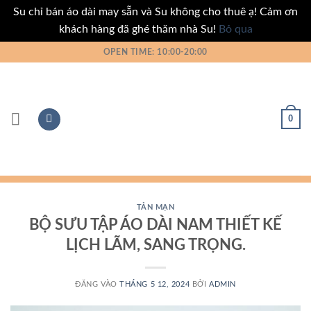
Su chỉ bán áo dài may sẵn và Su không cho thuê ạ! Cảm ơn
khách hàng đã ghé thăm nhà Su!
Bỏ qua
Bỏ
OPEN TIME: 10:00-20:00
qua
nội
dung
0
TẢN MẠN
BỘ SƯU TẬP ÁO DÀI NAM THIẾT KẾ
LỊCH LÃM, SANG TRỌNG.
ĐĂNG VÀO
THÁNG 5 12, 2024
BỞI
ADMIN