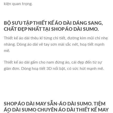
kiện quan trọng.
BỘ SƯU TẬP THIẾT KẾ ÁO DÀI DÁNG SANG,
CHẤT ĐẸP NHẤT TẠI SHOP ÁO DÀI SUMO.
Thiết kế áo dài thêu kĩ từng chi tiết, đường kim mũi chỉ nhẹ
nhàng. Dòng áo dài vẽ tay sơn mài sắc nét, hoạ tiết mạnh
mẽ.
Thiết kế áo dài gấm cho nam đứng áo, cái đẹp đến từ sự
giản đơn. Dòng hoạ tiết 3D nổi bật, có sức hút mạnh mẽ.
SHOP ÁO DÀI MAY SẴN-ÁO DÀI SUMO. TIỆM
ÁO DÀI SUMO CHUYÊN ÁO DÀI THIẾT KẾ MAY