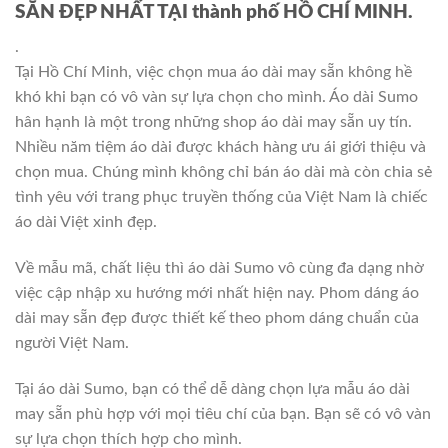
SẴN ĐẸP NHẤT TẠI thành phố HỒ CHÍ MINH.
.
Tại Hồ Chí Minh, việc chọn mua áo dài may sẵn không hề
khó khi bạn có vô vàn sự lựa chọn cho mình. Áo dài Sumo
hân hạnh là một trong những shop áo dài may sẵn uy tín.
Nhiều năm tiệm áo dài được khách hàng ưu ái giới thiệu và
chọn mua. Chúng mình không chỉ bán áo dài mà còn chia sẻ
tình yêu với trang phục truyền thống của Việt Nam là chiếc
áo dài Việt xinh đẹp.
Về mẫu mã, chất liệu thì áo dài Sumo vô cùng đa dạng nhờ
việc cập nhập xu hướng mới nhất hiện nay. Phom dáng áo
dài may sẵn đẹp được thiết kế theo phom dáng chuẩn của
người Việt Nam.
Tại áo dài Sumo, bạn có thể dễ dàng chọn lựa mẫu áo dài
may sẵn phù hợp với mọi tiêu chí của bạn. Bạn sẽ có vô vàn
sự lựa chọn thích hợp cho mình.