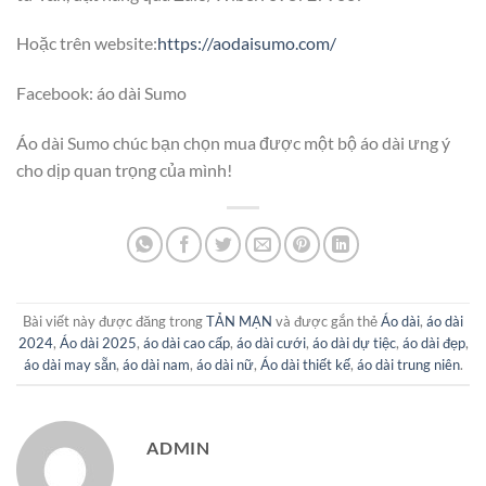
Hoặc trên website:
https://aodaisumo.com/
Facebook: áo dài Sumo
Áo dài Sumo chúc bạn chọn mua được một bộ áo dài ưng ý
cho dịp quan trọng của mình!
Bài viết này được đăng trong
TẢN MẠN
và được gắn thẻ
Áo dài
,
áo dài
2024
,
Áo dài 2025
,
áo dài cao cấp
,
áo dài cưới
,
áo dài dự tiệc
,
áo dài đẹp
,
áo dài may sẵn
,
áo dài nam
,
áo dài nữ
,
Áo dài thiết kế
,
áo dài trung niên
.
ADMIN