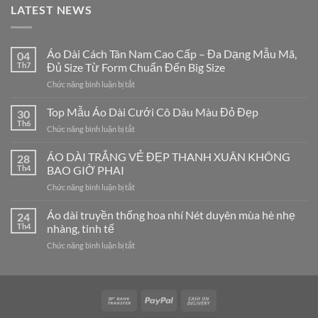
LATEST NEWS
Áo Dài Cách Tân Nam Cao Cấp – Đa Dạng Mẫu Mã,
04
Th7
Đủ Size Từ Form Chuẩn Đến Big Size
ở
Chức năng bình luận bị tắt
Áo
Dài
Top Mẫu Áo Dài Cưới Cô Dâu Màu Đỏ Đẹp
30
Cách
Th6
ở
Chức năng bình luận bị tắt
Tân
Top
Nam
Mẫu
ÁO DÀI TRẮNG VẺ ĐẸP THANH XUÂN KHÔNG
Cao
28
Áo
Th4
BAO GIỜ PHAI
Cấp
Dài
–
ở
Chức năng bình luận bị tắt
Cưới
Đa
ÁO
Cô
Dạng
DÀI
Áo dài truyền thống hoa nhí Nét duyên mùa hè nhẹ
Dâu
24
Mẫu
TRẮNG
Màu
Th4
nhàng, tinh tế
Mã,
VẺ
Đỏ
Đủ
ở
Chức năng bình luận bị tắt
ĐẸP
Đẹp
Size
Áo
THANH
Từ
dài
XUÂN
Form
truyền
KHÔNG
Chuẩn
thống
BAO
Đến
hoa
GIỜ
Big
nhí