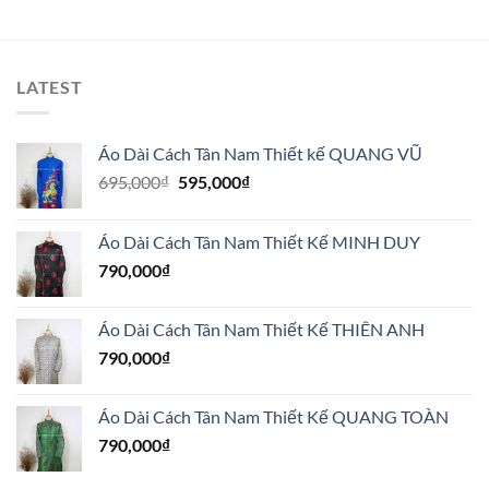
LATEST
Áo Dài Cách Tân Nam Thiết kế QUANG VŨ
Giá
Giá
695,000
₫
595,000
₫
gốc
hiện
là:
tại
Áo Dài Cách Tân Nam Thiết Kế MINH DUY
695,000₫.
là:
790,000
₫
595,000₫.
Áo Dài Cách Tân Nam Thiết Kế THIÊN ANH
790,000
₫
Áo Dài Cách Tân Nam Thiết Kế QUANG TOÀN
790,000
₫