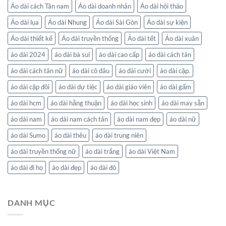
Áo dài cách Tân nam
Áo dài doanh nhân
Áo dài hội thảo
Áo dài lụa
Áo dài Nhung
Áo dài Sài Gòn
Áo dài sự kiện
Áo dài thiết kế
Áo dài truyền thống
Áo dài tết
Áo dài xuân
áo dài 2024
áo dài bà sui
áo dài cao cấp
áo dài cách tân
áo dài cách tân nữ
áo dài cô dâu
áo dài cưới
áo dài cặp.
áo dài cặp đôi
áo dài dự tiệc
áo dài giáo viên
áo dài gấm
áo dài hcm
áo dài hằng thuận
áo dài học sinh
áo dài may sẵn
áo dài nam
áo dài nam cách tân
áo dài nam đẹp
áo dài nữ
áo dài Sumo
áo dài thêu
áo dài trung niên
áo dài truyền thống nữ
áo dài trắng
áo dài Việt Nam
áo dài đi họ
áo dài đẹp
áo dài đỏ
DANH MỤC