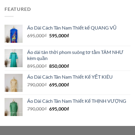
FEATURED
Áo Dài Cách Tân Nam Thiết kế QUANG VŨ
Giá
Giá
695,000
₫
595,000
₫
gốc
hiện
là:
tại
Áo dài tân thời phom suông tơ tằm TÂM NHƯ
695,000₫.
là:
kèm quần
595,000₫.
Giá
Giá
895,000
₫
850,000
₫
gốc
hiện
Áo Dài Cách Tân Nam Thiết Kế YẾT KIÊU
là:
tại
Giá
Giá
790,000
₫
895,000₫.
695,000
₫
là:
gốc
hiện
850,000₫.
là:
tại
Áo Dài Cách Tân Nam Thiết Kế THỊNH VƯỢNG
790,000₫.
là:
Giá
Giá
790,000
₫
695,000
₫
695,000₫.
gốc
hiện
là:
tại
790,000₫.
là:
695,000₫.