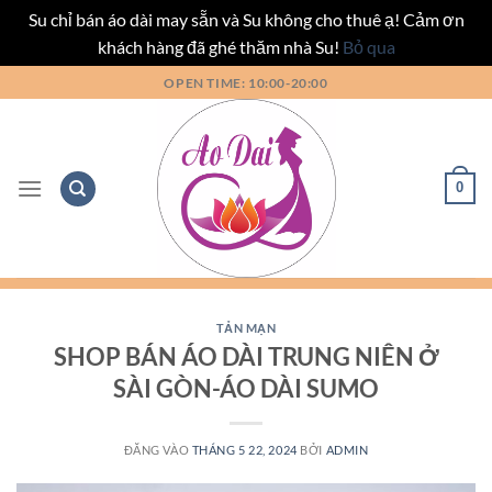
Su chỉ bán áo dài may sẵn và Su không cho thuê ạ! Cảm ơn
khách hàng đã ghé thăm nhà Su!
Bỏ qua
Bỏ
OPEN TIME: 10:00-20:00
qua
nội
dung
0
TẢN MẠN
SHOP BÁN ÁO DÀI TRUNG NIÊN Ở
SÀI GÒN-ÁO DÀI SUMO
ĐĂNG VÀO
THÁNG 5 22, 2024
BỞI
ADMIN