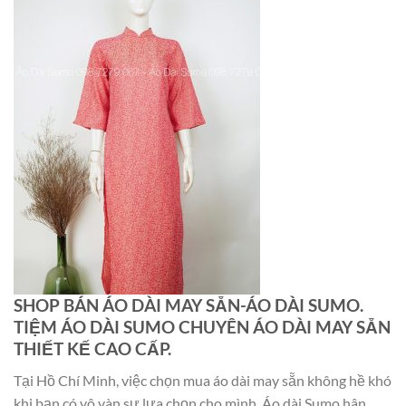
SHOP BÁN ÁO DÀI MAY SẴN-ÁO DÀI SUMO.
TIỆM ÁO DÀI SUMO CHUYÊN ÁO DÀI MAY SẴN
THIẾT KẾ CAO CẤP.
Tại Hồ Chí Minh, việc chọn mua áo dài may sẵn không hề khó
khi bạn có vô vàn sự lựa chọn cho mình. Áo dài Sumo hân