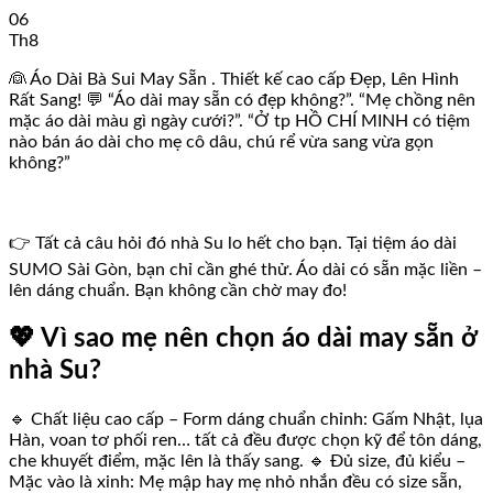
06
Th8
👰 Áo Dài Bà Sui May Sẵn . Thiết kế cao cấp Đẹp, Lên Hình
Rất Sang! 💬 “Áo dài may sẵn có đẹp không?”. “Mẹ chồng nên
mặc áo dài màu gì ngày cưới?”. “Ở tp HỒ CHÍ MINH có tiệm
nào bán áo dài cho mẹ cô dâu, chú rể vừa sang vừa gọn
không?”
👉 Tất cả câu hỏi đó nhà Su lo hết cho bạn. Tại tiệm áo dài
SUMO Sài Gòn, bạn chỉ cần ghé thử. Áo dài có sẵn mặc liền –
lên dáng chuẩn. Bạn không cần chờ may đo!
💖 Vì sao mẹ nên chọn áo dài may sẵn ở
nhà Su?
🔹 Chất liệu cao cấp – Form dáng chuẩn chỉnh: Gấm Nhật, lụa
Hàn, voan tơ phối ren… tất cả đều được chọn kỹ để tôn dáng,
che khuyết điểm, mặc lên là thấy sang. 🔹 Đủ size, đủ kiểu –
Mặc vào là xinh: Mẹ mập hay mẹ nhỏ nhắn đều có size sẵn,