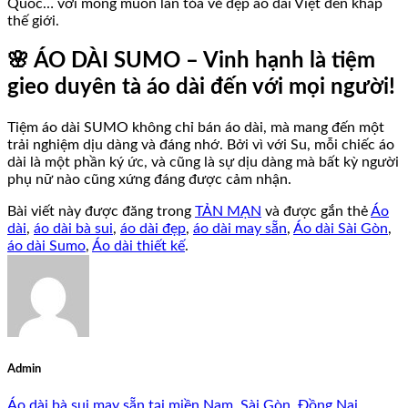
Quốc… với mong muốn lan tỏa vẻ đẹp áo dài Việt đến khắp
thế giới.
🌸 ÁO DÀI SUMO – Vinh hạnh là tiệm
gieo duyên tà áo dài đến với mọi người!
Tiệm áo dài SUMO không chỉ bán áo dài, mà mang đến một
trải nghiệm dịu dàng và đáng nhớ. Bởi vì với Su, mỗi chiếc áo
dài là một phần ký ức, và cũng là sự dịu dàng mà bất kỳ người
phụ nữ nào cũng xứng đáng được cảm nhận.
Bài viết này được đăng trong
TẢN MẠN
và được gắn thẻ
Áo
dài
,
áo dài bà sui
,
áo dài đẹp
,
áo dài may sẵn
,
Áo dài Sài Gòn
,
áo dài Sumo
,
Áo dài thiết kế
.
Admin
Áo dài bà sui may sẵn tại miền Nam, Sài Gòn, Đồng Nai,…