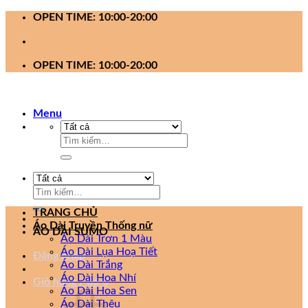
Bỏ
OPEN TIME: 10:00-20:00
qua
nội
dung
OPEN TIME: 10:00-20:00
Menu
Tìm
kiếm:
Tìm
kiếm:
TRANG CHỦ
Áo Dài Truyền Thống nữ
ÁO DÀI SUMO
Áo Dài Trơn 1 Màu
Áo Dài Lụa Hoạ Tiết
Đăng nhập
Áo Dài Trắng
Áo Dài Hoa Nhí
Giỏ hàng /
0
₫
0
Áo Dài Hoa Sen
Áo Dài Thêu