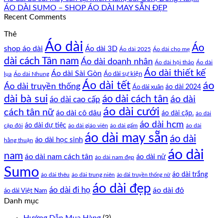
ÁO DÀI SUMO – SHOP ÁO DÀI MAY SẴN ĐẸP
Recent Comments
Thẻ
Áo dài
Áo
shop áo dài
Áo dài 3D
Áo dài cho mẹ
Áo dài 2025
dài cách Tân nam
Áo dài doanh nhân
Áo dài hội thảo
Áo dài
Áo dài thiết kế
Áo dài Sài Gòn
Áo dài sự kiện
lụa
Áo dài Nhung
Áo dài tết
áo
Áo dài truyền thống
Áo dài xuân
áo dài 2024
dài bà sui
áo dài cách tân
áo dài
áo dài cao cấp
áo dài cưới
cách tân nữ
áo dài cô dâu
áo dài cặp.
áo dài
áo dài hcm
áo dài dự tiệc
cặp đôi
áo dài giáo viên
áo dài gấm
áo dài
áo dài may sẵn
áo dài
áo dài học sinh
hằng thuận
áo dài
nam
áo dài nam cách tân
áo dài nữ
áo dài nam đẹp
Sumo
áo dài trắng
áo dài thêu
áo dài trung niên
áo dài truyền thống nữ
áo dài đẹp
áo dài đi họ
áo dài đỏ
áo dài Việt Nam
Danh mục