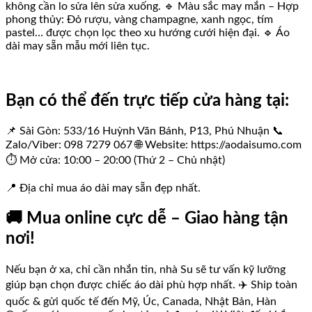
không cần lo sửa lên sửa xuống. 🔹 Màu sắc may mắn – Hợp
phong thủy: Đỏ rượu, vàng champagne, xanh ngọc, tím
pastel… được chọn lọc theo xu hướng cưới hiện đại. 🔹 Áo
dài may sẵn mẫu mới liên tục.
Bạn có thể đến trực tiếp cửa hàng tại:
📌 Sài Gòn: 533/16 Huỳnh Văn Bánh, P13, Phú Nhuận 📞
Zalo/Viber: 098 7279 067 🌐 Website: https://aodaisumo.com
⏱️ Mở cửa: 10:00 – 20:00 (Thứ 2 – Chủ nhật)
📍 Địa chỉ mua áo dài may sẵn đẹp nhất.
🚚 Mua online cực dễ – Giao hàng tận
nơi!
Nếu bạn ở xa, chỉ cần nhắn tin, nhà Su sẽ tư vấn kỹ lưỡng
giúp bạn chọn được chiếc áo dài phù hợp nhất. ✈️ Ship toàn
quốc & gửi quốc tế đến Mỹ, Úc, Canada, Nhật Bản, Hàn