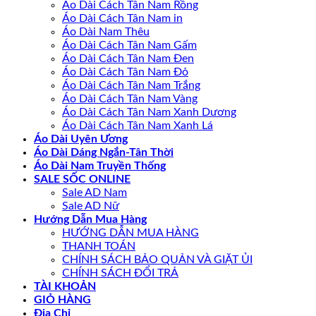
Áo Dài Cách Tân Nam Rồng
Áo Dài Cách Tân Nam in
Áo Dài Nam Thêu
Áo Dài Cách Tân Nam Gấm
Áo Dài Cách Tân Nam Đen
Áo Dài Cách Tân Nam Đỏ
Áo Dài Cách Tân Nam Trắng
Áo Dài Cách Tân Nam Vàng
Áo Dài Cách Tân Nam Xanh Dương
Áo Dài Cách Tân Nam Xanh Lá
Áo Dài Uyên Ương
Áo Dài Dáng Ngắn-Tân Thời
Áo Dài Nam Truyền Thống
SALE SỐC ONLINE
Sale AD Nam
Sale AD Nữ
Hướng Dẫn Mua Hàng
HƯỚNG DẪN MUA HÀNG
THANH TOÁN
CHÍNH SÁCH BẢO QUẢN VÀ GIẶT ỦI
CHÍNH SÁCH ĐỔI TRẢ
TÀI KHOẢN
GIỎ HÀNG
Địa Chỉ