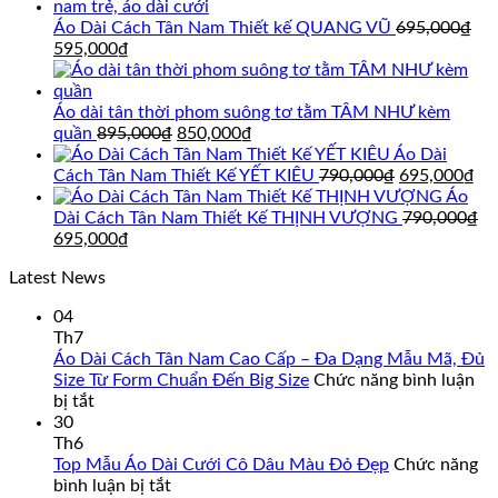
Áo Dài Cách Tân Nam Thiết kế QUANG VŨ
695,000
₫
Giá
Giá
595,000
₫
gốc
hiện
là:
tại
695,000₫.
là:
Áo dài tân thời phom suông tơ tằm TÂM NHƯ kèm
595,000₫.
Giá
Giá
quần
895,000
₫
850,000
₫
gốc
hiện
Áo Dài
là:
tại
Giá
Gi
Cách Tân Nam Thiết Kế YẾT KIÊU
790,000
₫
695,000
₫
895,000₫.
là:
gốc
hi
Áo
850,000₫.
là:
tại
Dài Cách Tân Nam Thiết Kế THỊNH VƯỢNG
790,000
₫
Giá
Giá
790,000₫.
là:
695,000
₫
gốc
hiện
69
Latest News
là:
tại
790,000₫.
là:
04
695,000₫.
Th7
Áo Dài Cách Tân Nam Cao Cấp – Đa Dạng Mẫu Mã, Đủ
Size Từ Form Chuẩn Đến Big Size
Chức năng bình luận
ở
bị tắt
Áo
30
Dài
Th6
Cách
Top Mẫu Áo Dài Cưới Cô Dâu Màu Đỏ Đẹp
Chức năng
Tân
ở
bình luận bị tắt