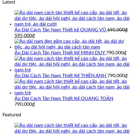
Latest
Áo Dài Cách Tân Nam Thiết kế QUANG VŨ
695,000
₫
Giá
Giá
595,000
₫
gốc
hiện
là:
tại
695,000₫.
là:
Áo Dài Cách Tân Nam Thiết Kế MINH DUY
790,000
₫
595,000₫.
Áo Dài Cách Tân Nam Thiết Kế THIÊN ANH
790,000
₫
Áo Dài Cách Tân Nam Thiết Kế QUANG TOÀN
790,000
₫
Featured