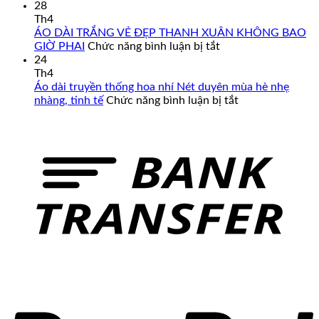
Nam
Top
28
Cao
Mẫu
Th4
Cấp
Áo
ÁO DÀI TRẮNG VẺ ĐẸP THANH XUÂN KHÔNG BAO
–
Dài
ở
GIỜ PHAI
Chức năng bình luận bị tắt
Đa
Cưới
ÁO
24
Dạng
Cô
DÀI
Th4
Mẫu
Dâu
TRẮNG
Áo dài truyền thống hoa nhí Nét duyên mùa hè nhẹ
Mã,
Màu
VẺ
ở
nhàng, tinh tế
Chức năng bình luận bị tắt
Đủ
Đỏ
ĐẸP
Áo
Size
Đẹp
THANH
dài
Từ
XUÂN
truyền
Form
KHÔNG
thống
Chuẩn
BAO
hoa
Đến
GIỜ
nhí
Big
PHAI
Nét
Size
duyên
mùa
hè
nhẹ
nhàng,
tinh
tế