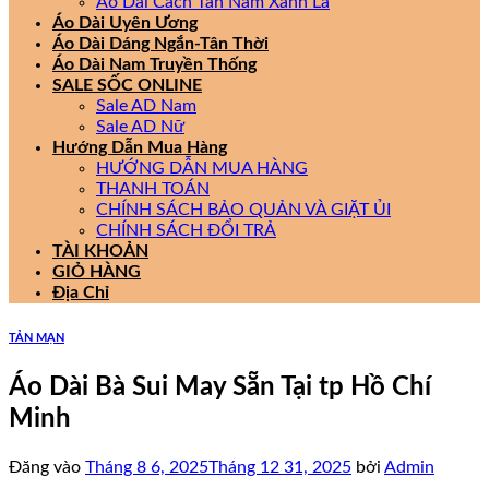
Áo Dài Cách Tân Nam Xanh Lá
Áo Dài Uyên Ương
Áo Dài Dáng Ngắn-Tân Thời
Áo Dài Nam Truyền Thống
SALE SỐC ONLINE
Sale AD Nam
Sale AD Nữ
Hướng Dẫn Mua Hàng
HƯỚNG DẪN MUA HÀNG
THANH TOÁN
CHÍNH SÁCH BẢO QUẢN VÀ GIẶT ỦI
CHÍNH SÁCH ĐỔI TRẢ
TÀI KHOẢN
GIỎ HÀNG
Địa Chỉ
TẢN MẠN
Áo Dài Bà Sui May Sẵn Tại tp Hồ Chí
Minh
Đăng vào
Tháng 8 6, 2025
Tháng 12 31, 2025
bởi
Admin