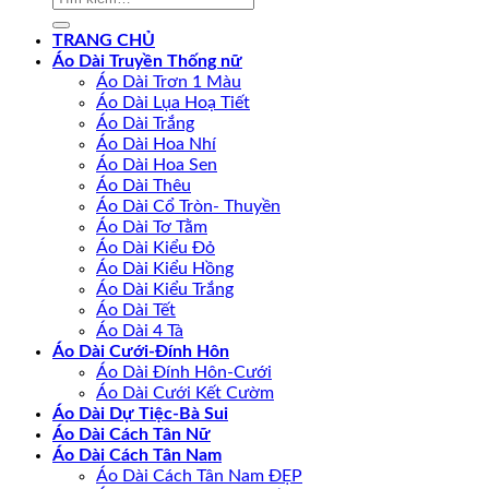
kiếm:
TRANG CHỦ
Áo Dài Truyền Thống nữ
Áo Dài Trơn 1 Màu
Áo Dài Lụa Hoạ Tiết
Áo Dài Trắng
Áo Dài Hoa Nhí
Áo Dài Hoa Sen
Áo Dài Thêu
Áo Dài Cổ Tròn- Thuyền
Áo Dài Tơ Tằm
Áo Dài Kiểu Đỏ
Áo Dài Kiểu Hồng
Áo Dài Kiểu Trắng
Áo Dài Tết
Áo Dài 4 Tà
Áo Dài Cưới-Đính Hôn
Áo Dài Đính Hôn-Cưới
Áo Dài Cưới Kết Cườm
Áo Dài Dự Tiệc-Bà Sui
Áo Dài Cách Tân Nữ
Áo Dài Cách Tân Nam
Áo Dài Cách Tân Nam ĐẸP