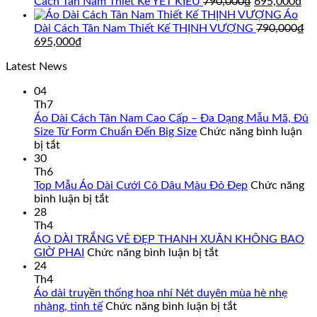
là:
tại
Giá
Gi
Cách Tân Nam Thiết Kế YẾT KIÊU
790,000
₫
695,000
₫
895,000₫.
là:
gốc
hi
Áo
850,000₫.
là:
tại
Dài Cách Tân Nam Thiết Kế THỊNH VƯỢNG
790,000
₫
Giá
Giá
790,000₫.
là:
695,000
₫
gốc
hiện
69
Latest News
là:
tại
790,000₫.
là:
04
695,000₫.
Th7
Áo Dài Cách Tân Nam Cao Cấp – Đa Dạng Mẫu Mã, Đủ
Size Từ Form Chuẩn Đến Big Size
Chức năng bình luận
ở
bị tắt
Áo
30
Dài
Th6
Cách
Top Mẫu Áo Dài Cưới Cô Dâu Màu Đỏ Đẹp
Chức năng
Tân
ở
bình luận bị tắt
Nam
Top
28
Cao
Mẫu
Th4
Cấp
Áo
ÁO DÀI TRẮNG VẺ ĐẸP THANH XUÂN KHÔNG BAO
–
Dài
ở
GIỜ PHAI
Chức năng bình luận bị tắt
Đa
Cưới
ÁO
24
Dạng
Cô
DÀI
Th4
Mẫu
Dâu
TRẮNG
Áo dài truyền thống hoa nhí Nét duyên mùa hè nhẹ
Mã,
Màu
VẺ
ở
nhàng, tinh tế
Chức năng bình luận bị tắt