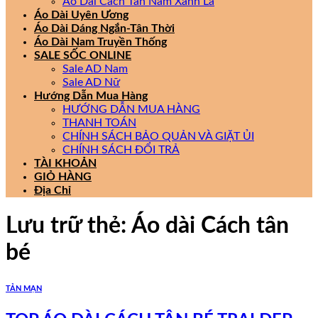
Áo Dài Cách Tân Nam Xanh Lá
Áo Dài Uyên Ương
Áo Dài Dáng Ngắn-Tân Thời
Áo Dài Nam Truyền Thống
SALE SỐC ONLINE
Sale AD Nam
Sale AD Nữ
Hướng Dẫn Mua Hàng
HƯỚNG DẪN MUA HÀNG
THANH TOÁN
CHÍNH SÁCH BẢO QUẢN VÀ GIẶT ỦI
CHÍNH SÁCH ĐỔI TRẢ
TÀI KHOẢN
GIỎ HÀNG
Địa Chỉ
Lưu trữ thẻ:
Áo dài Cách tân
bé
TẢN MẠN