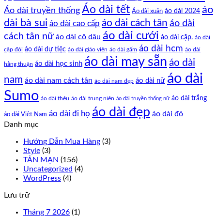
Áo dài tết
áo
Áo dài truyền thống
Áo dài xuân
áo dài 2024
dài bà sui
áo dài cách tân
áo dài
áo dài cao cấp
áo dài cưới
cách tân nữ
áo dài cô dâu
áo dài cặp.
áo dài
áo dài hcm
áo dài dự tiệc
cặp đôi
áo dài giáo viên
áo dài gấm
áo dài
áo dài may sẵn
áo dài
áo dài học sinh
hằng thuận
áo dài
nam
áo dài nam cách tân
áo dài nữ
áo dài nam đẹp
Sumo
áo dài trắng
áo dài thêu
áo dài trung niên
áo dài truyền thống nữ
áo dài đẹp
áo dài đi họ
áo dài đỏ
áo dài Việt Nam
Danh mục
Hướng Dẫn Mua Hàng
(3)
Style
(3)
TẢN MẠN
(156)
Uncategorized
(4)
WordPress
(4)
Lưu trữ
Tháng 7 2026
(1)