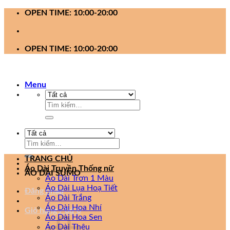
Bỏ
OPEN TIME: 10:00-20:00
qua
nội
dung
OPEN TIME: 10:00-20:00
Menu
Tìm
kiếm:
Tìm
kiếm:
TRANG CHỦ
Áo Dài Truyền Thống nữ
ÁO DÀI SUMO
Áo Dài Trơn 1 Màu
Áo Dài Lụa Hoạ Tiết
Đăng nhập
Áo Dài Trắng
Áo Dài Hoa Nhí
Giỏ hàng /
0
₫
0
Áo Dài Hoa Sen
Áo Dài Thêu