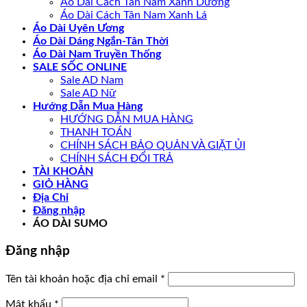
Áo Dài Cách Tân Nam Xanh Dương
Áo Dài Cách Tân Nam Xanh Lá
Áo Dài Uyên Ương
Áo Dài Dáng Ngắn-Tân Thời
Áo Dài Nam Truyền Thống
SALE SỐC ONLINE
Sale AD Nam
Sale AD Nữ
Hướng Dẫn Mua Hàng
HƯỚNG DẪN MUA HÀNG
THANH TOÁN
CHÍNH SÁCH BẢO QUẢN VÀ GIẶT ỦI
CHÍNH SÁCH ĐỔI TRẢ
TÀI KHOẢN
GIỎ HÀNG
Địa Chỉ
Đăng nhập
ÁO DÀI SUMO
Đăng nhập
Bắt
Tên tài khoản hoặc địa chỉ email
*
buộc
Bắt
Mật khẩu
*