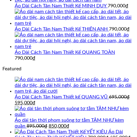
695,000₫.
là:
Áo Dài Cách Tân Nam Thiết Kế MINH DUY
790,000
₫
595,000₫.
Áo Dài Cách Tân Nam Thiết Kế THIÊN ANH
790,000
₫
Áo Dài Cách Tân Nam Thiết Kế QUANG TOÀN
790,000
₫
Featured
Áo Dài Cách Tân Nam Thiết kế QUANG VŨ
695,000
₫
Giá
Giá
595,000
₫
gốc
hiện
là:
tại
695,000₫.
là:
Áo dài tân thời phom suông tơ tằm TÂM NHƯ kèm
595,000₫.
Giá
Giá
quần
895,000
₫
850,000
₫
gốc
hiện
Áo Dài