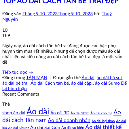
TOP ÁO DÀI CÁCH TÂN BÉ TRAI ĐẸP
Đăng vào
Tháng 9 10, 2023
Tháng 9 10, 2023
bởi
Thuỷ
Nguyễn
10
Th9
Ngày nay, áo dài cách tân bé trai đang được các bậc phụ
huynh tìm mua rất nhiều. Nhưng để chọn được mẫu áo dài
chất liệu và kiểu dáng áo dài cách tân bé trai đẹp là một vấn
đề
Tiếp tục đọc
→
Đăng trong
TẢN MẠN
|
Được gắn thẻ
Áo dài
,
áo dài bà sui
,
áo dài bé trai
,
Áo dài Cách tân bé
,
áo dài cặp.
,
áo dài Sumo
Để
lại bình luận
Recent Comments
Thẻ
Áo dài
Áo
shop áo dài
Áo dài 3D
Áo dài cho mẹ
Áo dài 2025
dài cách Tân nam
Áo dài doanh nhân
Áo dài hội thảo
Áo dài
Áo dài thiết kế
Áo dài Sài Gòn
Áo dài sự kiện
lụa
Áo dài Nhung