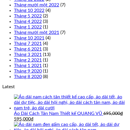
Tháng mười một 2022
(7)
Tháng 10 2022
(4)
Tháng 5 2022
(2)
Tháng 4 2022
(3)
Tháng 1 2022
(1)
Tháng mười một 2021
(7)
Tháng 10 2021
(4)
Tháng 7 2021
(4)
Tháng 6 2021
(3)
Tháng 3 2021
(13)
Tháng 2 2021
(1)
Tháng 1 2021
(1)
Tháng 9 2020
(1)
Tháng 8 2020
(8)
Latest
Áo Dài Cách Tân Nam Thiết kế QUANG VŨ
695,000
₫
Giá
Giá
595,000
₫
gốc
hiện
là:
tại