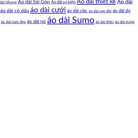
Áo dài thiết kế
Áo dài
Áo dài Sài Gòn
Áo dài sự kiện
dài Nhung
áo dài cưới
áo dài cô dâu
áo dài cặp.
áo dài dự
áo dài cặp đôi
áo dài Sumo
áo dài nữ
áo dài nam đẹp
áo dài thêu
áo dài trung