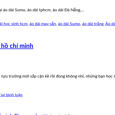
ại áo dài Sumo, áo dài tphcm, áo dài Đà Nẵng,…
ài học sinh hcm
,
áo dài may sẵn
,
áo dài Sumo
,
áo dài trắng
,
Áo dà
 hồ chí minh
tựu trường mới sắp cận kề rồi đúng không nhỉ, những bạn học si
lại bình luận