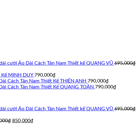
Áo Dài Cách Tân Nam Thiết kế QUANG VŨ
695,000
₫
ết Kế MINH DUY
790,000
₫
Dài Cách Tân Nam Thiết Kế THIÊN ANH
790,000
₫
Dài Cách Tân Nam Thiết Kế QUANG TOÀN
790,000
₫
Áo Dài Cách Tân Nam Thiết kế QUANG VŨ
695,000
₫
Giá
Giá
,000
₫
850,000
₫
gốc
hiện
á
là:
tại
ện
895,000₫.
là: