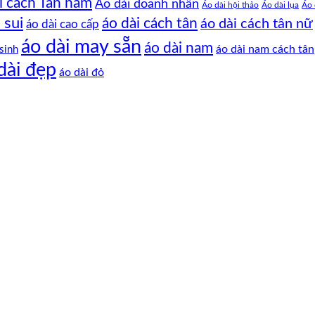
i cách Tân nam
Áo dài doanh nhân
Áo dài hội thảo
Áo dài lụa
Áo 
 sui
áo dài cách tân
áo dài cách tân nữ
áo dài cao cấp
áo dài may sẵn
áo dài nam
áo dài nam cách tân
sinh
dài đẹp
áo dài đỏ