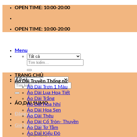
Bỏ
OPEN TIME: 10:00-20:00
qua
nội
dung
OPEN TIME: 10:00-20:00
Menu
Tìm
kiếm:
TRANG CHỦ
Áo Dài Truyền Thống nữ
Tìm
Áo Dài Trơn 1 Màu
kiếm:
Áo Dài Lụa Hoạ Tiết
Áo Dài Trắng
ÁO DÀI SUMO
Áo Dài Hoa Nhí
Áo Dài Hoa Sen
Đăng nhập
Áo Dài Thêu
Áo Dài Cổ Tròn- Thuyền
Giỏ hàng /
0
₫
0
Áo Dài Tơ Tằm
Áo Dài Kiểu Đỏ