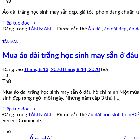
Th3
Áo dài trắng học sinh may sẵn đẹp, giá tốt, phom dáng chuẩn t
Tiếp tục đọc
→
Đăng trong
TẢN MẠN
|
Được gắn thẻ
Áo dài
,
áo dài đẹp
,
áo d
TẢN MẠN
Mua áo dài trắng học sinh may sẵn ở đâu
Đăng vào
Tháng 8 13, 2020
Tháng 8 14, 2020
bởi
13
Th8
Mua áo dài trắng học sinh may sẵn ở đâu hồ chí minh Một mùa 
sinh đẹp rạng ngời mỗi ngày. Những năm cấp 3 thú […]
Tiếp tục đọc
→
Đăng trong
TẢN MẠN
|
Được gắn thẻ
áo dài học sinh hcm
Để 
Recent Comments
Thẻ