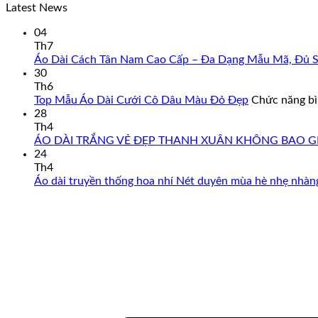
Latest News
04
Th7
Áo Dài Cách Tân Nam Cao Cấp – Đa Dạng Mẫu Mã, Đủ Si
30
Th6
Top Mẫu Áo Dài Cưới Cô Dâu Màu Đỏ Đẹp
Chức năng bìn
28
Th4
ÁO DÀI TRẮNG VẺ ĐẸP THANH XUÂN KHÔNG BAO G
24
Th4
Áo dài truyền thống hoa nhí Nét duyên mùa hè nhẹ nhàng