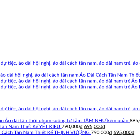
Áo Dài Cách Tân Nam Thi
Áo 
Áo 
Áo dài tân thời phom suông tơ tằm TÂM NHƯ kèm quần
895
Giá
Giá
Tân Nam Thiết Kế YẾT KIÊU
790,000
₫
695,000
₫
gốc
hiện
Giá
Gi
i Cách Tân Nam Thiết Kế THỊNH VƯỢNG
790,000
₫
695,000
₫
là:
tại
gốc
hi