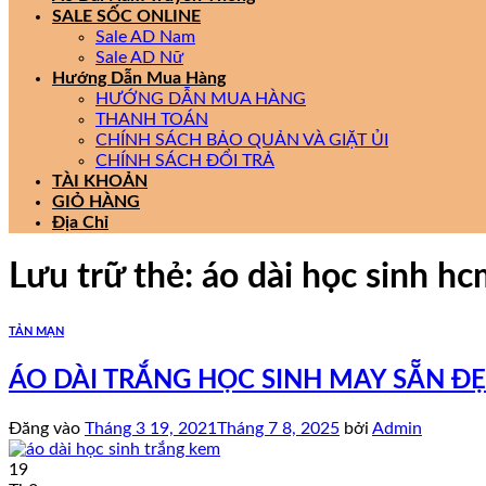
SALE SỐC ONLINE
Sale AD Nam
Sale AD Nữ
Hướng Dẫn Mua Hàng
HƯỚNG DẪN MUA HÀNG
THANH TOÁN
CHÍNH SÁCH BẢO QUẢN VÀ GIẶT ỦI
CHÍNH SÁCH ĐỔI TRẢ
TÀI KHOẢN
GIỎ HÀNG
Địa Chỉ
Lưu trữ thẻ:
áo dài học sinh h
TẢN MẠN
ÁO DÀI TRẮNG HỌC SINH MAY SẴN Đ
Đăng vào
Tháng 3 19, 2021
Tháng 7 8, 2025
bởi
Admin
19