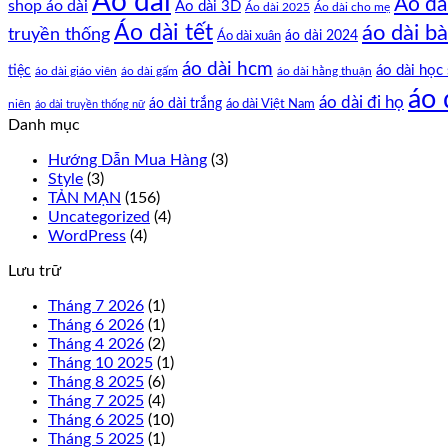
Áo dài
Áo dà
shop áo dài
Áo dài 3D
Áo dài cho mẹ
Áo dài 2025
Áo dài tết
áo dài bà
truyền thống
Áo dài xuân
áo dài 2024
áo dài hcm
tiệc
áo dài học 
áo dài giáo viên
áo dài gấm
áo dài hằng thuận
áo 
áo dài đi họ
áo dài trắng
áo dài Việt Nam
niên
áo dài truyền thống nữ
Danh mục
Hướng Dẫn Mua Hàng
(3)
Style
(3)
TẢN MẠN
(156)
Uncategorized
(4)
WordPress
(4)
Lưu trữ
Tháng 7 2026
(1)
Tháng 6 2026
(1)
Tháng 4 2026
(2)
Tháng 10 2025
(1)
Tháng 8 2025
(6)
Tháng 7 2025
(4)
Tháng 6 2025
(10)
Tháng 5 2025
(1)