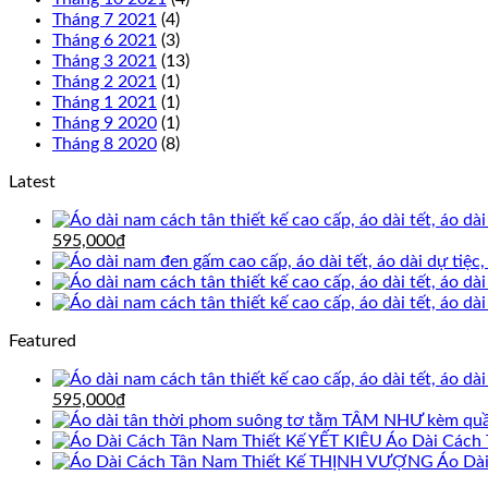
Tháng 7 2021
(4)
Tháng 6 2021
(3)
Tháng 3 2021
(13)
Tháng 2 2021
(1)
Tháng 1 2021
(1)
Tháng 9 2020
(1)
Tháng 8 2020
(8)
Latest
Giá
Giá
595,000
₫
gốc
hiện
là:
tại
695,000₫.
là:
595,000₫.
Featured
Giá
Giá
595,000
₫
gốc
hiện
là:
tại
Áo Dài Cách 
695,000₫.
là:
Áo Dà
595,000₫.