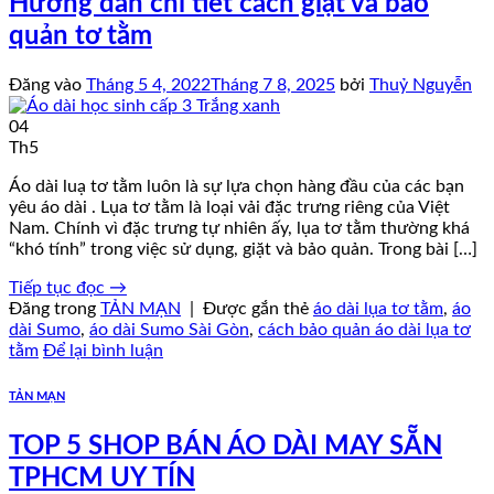
Hướng dẫn chi tiết cách giặt và bảo
quản tơ tằm
Đăng vào
Tháng 5 4, 2022
Tháng 7 8, 2025
bởi
Thuỷ Nguyễn
04
Th5
Áo dài luạ tơ tằm luôn là sự lựa chọn hàng đầu của các bạn
yêu áo dài . Lụa tơ tằm là loại vải đặc trưng riêng của Việt
Nam. Chính vì đặc trưng tự nhiên ấy, lụa tơ tằm thường khá
“khó tính” trong việc sử dụng, giặt và bảo quản. Trong bài […]
Tiếp tục đọc
→
Đăng trong
TẢN MẠN
|
Được gắn thẻ
áo dài lụa tơ tằm
,
áo
dài Sumo
,
áo dài Sumo Sài Gòn
,
cách bảo quản áo dài lụa tơ
tằm
Để lại bình luận
TẢN MẠN
TOP 5 SHOP BÁN ÁO DÀI MAY SẴN
TPHCM UY TÍN