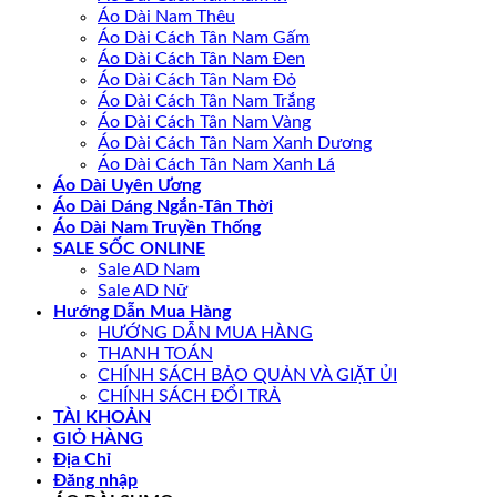
Áo Dài Nam Thêu
Áo Dài Cách Tân Nam Gấm
Áo Dài Cách Tân Nam Đen
Áo Dài Cách Tân Nam Đỏ
Áo Dài Cách Tân Nam Trắng
Áo Dài Cách Tân Nam Vàng
Áo Dài Cách Tân Nam Xanh Dương
Áo Dài Cách Tân Nam Xanh Lá
Áo Dài Uyên Ương
Áo Dài Dáng Ngắn-Tân Thời
Áo Dài Nam Truyền Thống
SALE SỐC ONLINE
Sale AD Nam
Sale AD Nữ
Hướng Dẫn Mua Hàng
HƯỚNG DẪN MUA HÀNG
THANH TOÁN
CHÍNH SÁCH BẢO QUẢN VÀ GIẶT ỦI
CHÍNH SÁCH ĐỔI TRẢ
TÀI KHOẢN
GIỎ HÀNG
Địa Chỉ
Đăng nhập