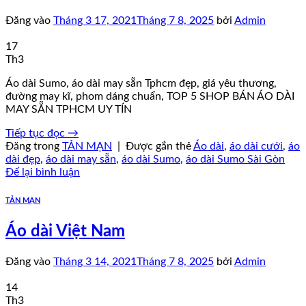
Đăng vào
Tháng 3 17, 2021
Tháng 7 8, 2025
bởi
Admin
17
Th3
Áo dài Sumo, áo dài may sẵn Tphcm đẹp, giá yêu thương,
đường may kĩ, phom dáng chuẩn, TOP 5 SHOP BÁN ÁO DÀI
MAY SẴN TPHCM UY TÍN
Tiếp tục đọc
→
Đăng trong
TẢN MẠN
|
Được gắn thẻ
Áo dài
,
áo dài cưới
,
áo
dài đẹp
,
áo dài may sẵn
,
áo dài Sumo
,
áo dài Sumo Sài Gòn
Để lại bình luận
TẢN MẠN
Áo dài Việt Nam
Đăng vào
Tháng 3 14, 2021
Tháng 7 8, 2025
bởi
Admin
14
Th3