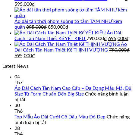
Giá
Giá
595,000
₫
gốc
hiện
là:
tại
695,000₫.
là:
Áo dài tân thời phom suông tơ tằm TÂM NHƯ kèm
595,000₫.
Giá
Giá
quần
895,000
₫
850,000
₫
gốc
hiện
Áo Dài
là:
tại
Giá
Gi
Cách Tân Nam Thiết Kế YẾT KIÊU
790,000
₫
695,000
₫
895,000₫.
là:
gốc
hi
Áo
850,000₫.
là:
tại
Dài Cách Tân Nam Thiết Kế THỊNH VƯỢNG
790,000
₫
Giá
Giá
790,000₫.
là:
695,000
₫
gốc
hiện
69
Latest News
là:
tại
790,000₫.
là:
04
695,000₫.
Th7
Áo Dài Cách Tân Nam Cao Cấp – Đa Dạng Mẫu Mã, Đủ
Size Từ Form Chuẩn Đến Big Size
Chức năng bình luận
ở
bị tắt
Áo
30
Dài
Th6
Cách
Top Mẫu Áo Dài Cưới Cô Dâu Màu Đỏ Đẹp
Chức năng
Tân
ở
bình luận bị tắt
Nam
Top
28
Cao
Mẫu
Th4