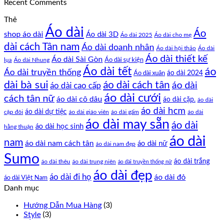
Recent Comments
Thẻ
Áo dài
Áo
shop áo dài
Áo dài 3D
Áo dài cho mẹ
Áo dài 2025
dài cách Tân nam
Áo dài doanh nhân
Áo dài hội thảo
Áo dài
Áo dài thiết kế
Áo dài Sài Gòn
Áo dài sự kiện
lụa
Áo dài Nhung
Áo dài tết
áo
Áo dài truyền thống
Áo dài xuân
áo dài 2024
dài bà sui
áo dài cách tân
áo dài
áo dài cao cấp
áo dài cưới
cách tân nữ
áo dài cô dâu
áo dài cặp.
áo dài
áo dài hcm
áo dài dự tiệc
cặp đôi
áo dài giáo viên
áo dài gấm
áo dài
áo dài may sẵn
áo dài
áo dài học sinh
hằng thuận
áo dài
nam
áo dài nam cách tân
áo dài nữ
áo dài nam đẹp
Sumo
áo dài trắng
áo dài thêu
áo dài trung niên
áo dài truyền thống nữ
áo dài đẹp
áo dài đi họ
áo dài đỏ
áo dài Việt Nam
Danh mục
Hướng Dẫn Mua Hàng
(3)
Style
(3)