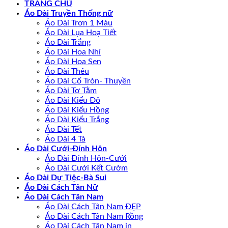
TRANG CHỦ
Áo Dài Truyền Thống nữ
Áo Dài Trơn 1 Màu
Áo Dài Lụa Hoạ Tiết
Áo Dài Trắng
Áo Dài Hoa Nhí
Áo Dài Hoa Sen
Áo Dài Thêu
Áo Dài Cổ Tròn- Thuyền
Áo Dài Tơ Tằm
Áo Dài Kiểu Đỏ
Áo Dài Kiểu Hồng
Áo Dài Kiểu Trắng
Áo Dài Tết
Áo Dài 4 Tà
Áo Dài Cưới-Đính Hôn
Áo Dài Đính Hôn-Cưới
Áo Dài Cưới Kết Cườm
Áo Dài Dự Tiệc-Bà Sui
Áo Dài Cách Tân Nữ
Áo Dài Cách Tân Nam
Áo Dài Cách Tân Nam ĐẸP
Áo Dài Cách Tân Nam Rồng
Áo Dài Cách Tân Nam in