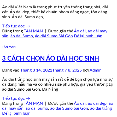
Áo dài Việt Nam là trang phục truyền thống trang nhã, đài
cát. Áo dài đẹp, thiết kế chuẩn phom dáng ngọc, tôn dáng
xinh. Áo dài Sumo đẹp,…
Tiếp tục đọc
→
Đăng trong
TẢN MẠN
|
Được gắn thẻ
Áo dài
,
áo dài may
sẵn
,
áo dài Sumo
,
áo dài Sumo Sài Gòn
Để lại bình luận
TẢN MẠN
3 CÁCH CHỌN ÁO DÀI HỌC SINH
Đăng vào
Tháng 3 14, 2021
Tháng 7 8, 2025
bởi
Admin
Áo dài trắng học sinh may sẵn rất dễ để bạn chọn lựa nhờ sự
đa dạng mẫu mà và có nhiều size phù hợp, gía yêu thương tại
áo dài Sumo Sài Gòn, Đà Nẵng
Tiếp tục đọc
→
Đăng trong
TẢN MẠN
|
Được gắn thẻ
Áo dài
,
áo dài đẹp
,
áo
dài may sẵn
,
áo dài Sumo
,
áo dài Sumo Sài Gòn
,
áo dài trắng
Để lại bình luận