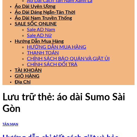
Áo Dài Cách Tân Nam Xanh Lá
Áo Dài Uyên Ương
Áo Dài Dáng Ngắn-Tân Thời
Áo Dài Nam Truyền Thống
SALE SỐC ONLINE
Sale AD Nam
Sale AD Nữ
Hướng Dẫn Mua Hàng
HƯỚNG DẪN MUA HÀNG
THANH TOÁN
CHÍNH SÁCH BẢO QUẢN VÀ GIẶT ỦI
CHÍNH SÁCH ĐỔI TRẢ
TÀI KHOẢN
GIỎ HÀNG
Địa Chỉ
Lưu trữ thẻ:
áo dài Sumo Sài
Gòn
TẢN MẠN