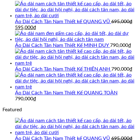
Áo Dài Cách Tân Nam Thiết kế QUANG VŨ
695,000
₫
Giá
Giá
595,000
₫
gốc
hiện
là:
tại
695,000₫.
là:
Áo Dài Cách Tân Nam Thiết Kế MINH DUY
790,000
₫
595,000₫.
Áo Dài Cách Tân Nam Thiết Kế THIÊN ANH
790,000
₫
Áo Dài Cách Tân Nam Thiết Kế QUANG TOÀN
790,000
₫
Featured
Áo Dài Cách Tân Nam Thiết kế QUANG VŨ
695,000
₫