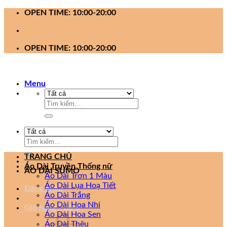
Bỏ
OPEN TIME: 10:00-20:00
qua
nội
dung
OPEN TIME: 10:00-20:00
Menu
Tìm
kiếm:
Tìm
kiếm:
TRANG CHỦ
Áo Dài Truyền Thống nữ
ÁO DÀI SUMO
Áo Dài Trơn 1 Màu
Áo Dài Lụa Hoạ Tiết
Đăng nhập
Áo Dài Trắng
Áo Dài Hoa Nhí
Giỏ hàng /
0
₫
0
Áo Dài Hoa Sen
Áo Dài Thêu