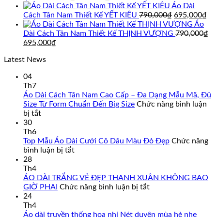
gốc
hiện
Áo Dài
là:
tại
Giá
Gi
Cách Tân Nam Thiết Kế YẾT KIÊU
790,000
₫
695,000
₫
895,000₫.
là:
gốc
hi
Áo
850,000₫.
là:
tại
Dài Cách Tân Nam Thiết Kế THỊNH VƯỢNG
790,000
₫
Giá
Giá
790,000₫.
là:
695,000
₫
gốc
hiện
69
Latest News
là:
tại
790,000₫.
là:
04
695,000₫.
Th7
Áo Dài Cách Tân Nam Cao Cấp – Đa Dạng Mẫu Mã, Đủ
Size Từ Form Chuẩn Đến Big Size
Chức năng bình luận
ở
bị tắt
Áo
30
Dài
Th6
Cách
Top Mẫu Áo Dài Cưới Cô Dâu Màu Đỏ Đẹp
Chức năng
Tân
ở
bình luận bị tắt
Nam
Top
28
Cao
Mẫu
Th4
Cấp
Áo
ÁO DÀI TRẮNG VẺ ĐẸP THANH XUÂN KHÔNG BAO
–
Dài
ở
GIỜ PHAI
Chức năng bình luận bị tắt
Đa
Cưới
ÁO
24
Dạng
Cô
DÀI
Th4
Mẫu
Dâu
TRẮNG
Áo dài truyền thống hoa nhí Nét duyên mùa hè nhẹ