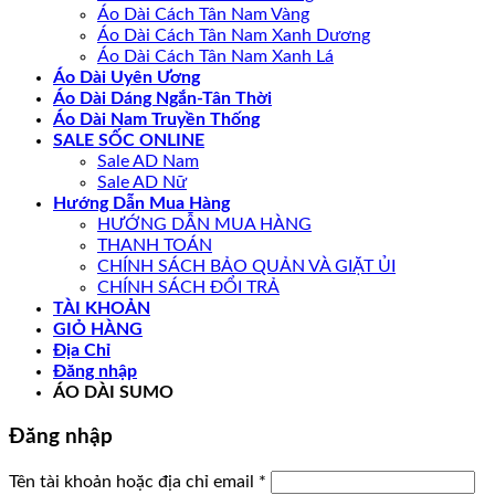
Áo Dài Cách Tân Nam Vàng
Áo Dài Cách Tân Nam Xanh Dương
Áo Dài Cách Tân Nam Xanh Lá
Áo Dài Uyên Ương
Áo Dài Dáng Ngắn-Tân Thời
Áo Dài Nam Truyền Thống
SALE SỐC ONLINE
Sale AD Nam
Sale AD Nữ
Hướng Dẫn Mua Hàng
HƯỚNG DẪN MUA HÀNG
THANH TOÁN
CHÍNH SÁCH BẢO QUẢN VÀ GIẶT ỦI
CHÍNH SÁCH ĐỔI TRẢ
TÀI KHOẢN
GIỎ HÀNG
Địa Chỉ
Đăng nhập
ÁO DÀI SUMO
Đăng nhập
Bắt
Tên tài khoản hoặc địa chỉ email
*