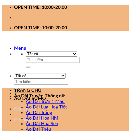
Bỏ
OPEN TIME: 10:00-20:00
qua
nội
dung
OPEN TIME: 10:00-20:00
Menu
Tìm
kiếm:
Tìm
kiếm:
TRANG CHỦ
Áo Dài Truyền Thống nữ
ÁO DÀI SUMO
Áo Dài Trơn 1 Màu
Áo Dài Lụa Hoạ Tiết
Đăng nhập
Áo Dài Trắng
Áo Dài Hoa Nhí
Giỏ hàng /
0
₫
0
Áo Dài Hoa Sen
Áo Dài Thêu