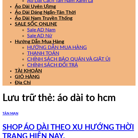
Áo Dài Cách Tân Nam Xanh Lá
Áo Dài Uyên Ương
Áo Dài Dáng Ngắn-Tân Thời
Áo Dài Nam Truyền Thống
SALE SỐC ONLINE
Sale AD Nam
Sale AD Nữ
Hướng Dẫn Mua Hàng
HƯỚNG DẪN MUA HÀNG
THANH TOÁN
CHÍNH SÁCH BẢO QUẢN VÀ GIẶT ỦI
CHÍNH SÁCH ĐỔI TRẢ
TÀI KHOẢN
GIỎ HÀNG
Địa Chỉ
Lưu trữ thẻ:
áo dài to hcm
TẢN MẠN
SHOP ÁO DÀI THEO XU HƯỚNG THỜI
TRANG HIỆN NAY.