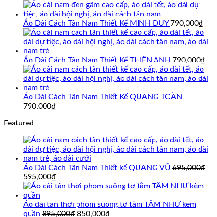
gốc
hiện
là:
tại
695,000₫.
là:
Áo Dài Cách Tân Nam Thiết Kế MINH DUY
790,000
₫
595,000₫.
Áo Dài Cách Tân Nam Thiết Kế THIÊN ANH
790,000
₫
Áo Dài Cách Tân Nam Thiết Kế QUANG TOÀN
790,000
₫
Featured
Áo Dài Cách Tân Nam Thiết kế QUANG VŨ
695,000
₫
Giá
Giá
595,000
₫
gốc
hiện
là:
tại
695,000₫.
là:
Áo dài tân thời phom suông tơ tằm TÂM NHƯ kèm
595,000₫.
Giá
Giá
quần
895,000
₫
850,000
₫