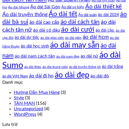
Áo dài hội thảo
Áo dài
Áo dài thiết kế
Áo dài Sài Gòn
Áo dài sự kiện
lụa
Áo dài Nhung
Áo dài tết
áo
Áo dài truyền thống
Áo dài xuân
áo dài 2024
dài bà sui
áo dài cách tân
áo dài
áo dài cao cấp
áo dài cưới
cách tân nữ
áo dài cô dâu
áo dài cặp.
áo dài
áo dài hcm
áo dài dự tiệc
cặp đôi
áo dài giáo viên
áo dài gấm
áo dài
áo dài may sẵn
áo dài
áo dài học sinh
hằng thuận
áo dài
nam
áo dài nam cách tân
áo dài nữ
áo dài nam đẹp
Sumo
áo dài trắng
áo dài thêu
áo dài trung niên
áo dài truyền thống nữ
áo dài đẹp
áo dài đi họ
áo dài đỏ
áo dài Việt Nam
Danh mục
Hướng Dẫn Mua Hàng
(3)
Style
(3)
TẢN MẠN
(156)
Uncategorized
(4)
WordPress
(4)
Lưu trữ