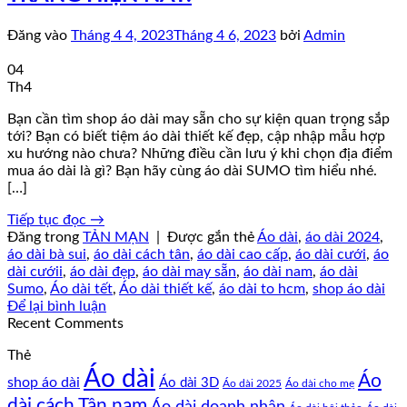
Đăng vào
Tháng 4 4, 2023
Tháng 4 6, 2023
bởi
Admin
04
Th4
Bạn cần tìm shop áo dài may sẵn cho sự kiện quan trọng sắp
tới? Bạn có biết tiệm áo dài thiết kế đẹp, cập nhập mẫu hợp
xu hướng nào chưa? Những điều cần lưu ý khi chọn địa điểm
mua áo dài là gì? Bạn hãy cùng áo dài SUMO tìm hiểu nhé.
[…]
Tiếp tục đọc
→
Đăng trong
TẢN MẠN
|
Được gắn thẻ
Áo dài
,
áo dài 2024
,
áo dài bà sui
,
áo dài cách tân
,
áo dài cao cấp
,
áo dài cưới
,
áo
dài cướii
,
áo dài đẹp
,
áo dài may sẵn
,
áo dài nam
,
áo dài
Sumo
,
Áo dài tết
,
Áo dài thiết kế
,
áo dài to hcm
,
shop áo dài
Để lại bình luận
Recent Comments
Thẻ
Áo dài
Áo
shop áo dài
Áo dài 3D
Áo dài cho mẹ
Áo dài 2025
dài cách Tân nam
Áo dài doanh nhân