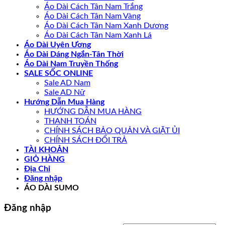
Áo Dài Cách Tân Nam Trắng
Áo Dài Cách Tân Nam Vàng
Áo Dài Cách Tân Nam Xanh Dương
Áo Dài Cách Tân Nam Xanh Lá
Áo Dài Uyên Ương
Áo Dài Dáng Ngắn-Tân Thời
Áo Dài Nam Truyền Thống
SALE SỐC ONLINE
Sale AD Nam
Sale AD Nữ
Hướng Dẫn Mua Hàng
HƯỚNG DẪN MUA HÀNG
THANH TOÁN
CHÍNH SÁCH BẢO QUẢN VÀ GIẶT ỦI
CHÍNH SÁCH ĐỔI TRẢ
TÀI KHOẢN
GIỎ HÀNG
Địa Chỉ
Đăng nhập
ÁO DÀI SUMO
Đăng nhập