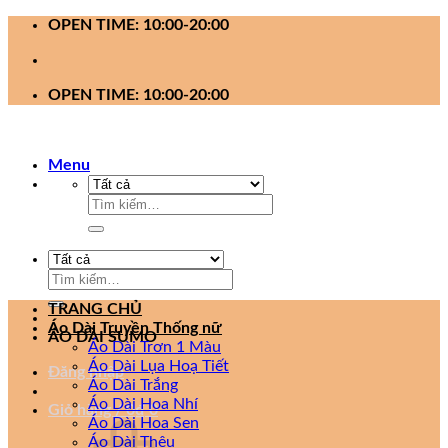
Bỏ
OPEN TIME: 10:00-20:00
qua
nội
dung
OPEN TIME: 10:00-20:00
Menu
Tìm
kiếm:
Tìm
kiếm:
TRANG CHỦ
Áo Dài Truyền Thống nữ
ÁO DÀI SUMO
Áo Dài Trơn 1 Màu
Áo Dài Lụa Hoạ Tiết
Đăng nhập
Áo Dài Trắng
Áo Dài Hoa Nhí
Giỏ hàng /
0
₫
0
Áo Dài Hoa Sen
Áo Dài Thêu