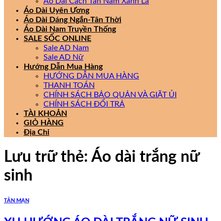
Áo Dài Cách Tân Nam Xanh Lá
Áo Dài Uyên Ương
Áo Dài Dáng Ngắn-Tân Thời
Áo Dài Nam Truyền Thống
SALE SỐC ONLINE
Sale AD Nam
Sale AD Nữ
Hướng Dẫn Mua Hàng
HƯỚNG DẪN MUA HÀNG
THANH TOÁN
CHÍNH SÁCH BẢO QUẢN VÀ GIẶT ỦI
CHÍNH SÁCH ĐỔI TRẢ
TÀI KHOẢN
GIỎ HÀNG
Địa Chỉ
Lưu trữ thẻ:
Áo dài trắng nữ
sinh
TẢN MẠN