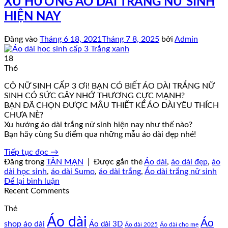
XU HƯỚNG ÁO DÀI TRẮNG NỮ SINH
HIỆN NAY
Đăng vào
Tháng 6 18, 2021
Tháng 7 8, 2025
bởi
Admin
18
Th6
CÔ NỮ SINH CẤP 3 Ơi! BẠN CÓ BIẾT ÁO DÀI TRẮNG NỮ
SINH CÓ SỨC GÂY NHỚ THƯƠNG CỰC MẠNH?
BẠN ĐÃ CHỌN ĐƯỢC MẪU THIẾT KẾ ÁO DÀI YÊU THÍCH
CHƯA NÈ?
Xu hướng áo dài trắng nữ sinh hiện nay như thế nào?
Bạn hãy cùng Su điểm qua những mẫu áo dài đẹp nhé!
Tiếp tục đọc
→
Đăng trong
TẢN MẠN
|
Được gắn thẻ
Áo dài
,
áo dài đẹp
,
áo
dài học sinh
,
áo dài Sumo
,
áo dài trắng
,
Áo dài trắng nữ sinh
Để lại bình luận
Recent Comments
Thẻ
Áo dài
Áo
shop áo dài
Áo dài 3D
Áo dài cho mẹ
Áo dài 2025