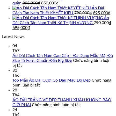
595,000₫.
Giá
Giá
quần
895,000
₫
850,000
₫
gốc
hiện
Áo Dài
là:
tại
Giá
Gi
Cách Tân Nam Thiết Kế YẾT KIÊU
790,000
₫
695,000
₫
895,000₫.
là:
gốc
hi
Áo
850,000₫.
là:
tại
Dài Cách Tân Nam Thiết Kế THỊNH VƯỢNG
790,000
₫
Giá
Giá
790,000₫.
là:
695,000
₫
gốc
hiện
69
Latest News
là:
tại
790,000₫.
là:
04
695,000₫.
Th7
Áo Dài Cách Tân Nam Cao Cấp – Đa Dạng Mẫu Mã, Đủ
Size Từ Form Chuẩn Đến Big Size
Chức năng bình luận
ở
bị tắt
Áo
30
Dài
Th6
Cách
Top Mẫu Áo Dài Cưới Cô Dâu Màu Đỏ Đẹp
Chức năng
Tân
ở
bình luận bị tắt
Nam
Top
28
Cao
Mẫu
Th4
Cấp
Áo
ÁO DÀI TRẮNG VẺ ĐẸP THANH XUÂN KHÔNG BAO
–
Dài
ở
GIỜ PHAI
Chức năng bình luận bị tắt
Đa
Cưới
ÁO
24
Dạng
Cô
DÀI
Th4