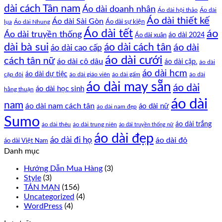
dài cách Tân nam
Áo dài doanh nhân
Áo dài hội thảo
Áo dài
Áo dài thiết kế
Áo dài Sài Gòn
Áo dài sự kiện
lụa
Áo dài Nhung
Áo dài tết
áo
Áo dài truyền thống
Áo dài xuân
áo dài 2024
dài bà sui
áo dài cách tân
áo dài
áo dài cao cấp
áo dài cưới
cách tân nữ
áo dài cô dâu
áo dài cặp.
áo dài
áo dài hcm
áo dài dự tiệc
cặp đôi
áo dài giáo viên
áo dài gấm
áo dài
áo dài may sẵn
áo dài
áo dài học sinh
hằng thuận
áo dài
nam
áo dài nam cách tân
áo dài nữ
áo dài nam đẹp
Sumo
áo dài trắng
áo dài thêu
áo dài trung niên
áo dài truyền thống nữ
áo dài đẹp
áo dài đi họ
áo dài đỏ
áo dài Việt Nam
Danh mục
Hướng Dẫn Mua Hàng
(3)
Style
(3)
TẢN MẠN
(156)
Uncategorized
(4)
WordPress
(4)