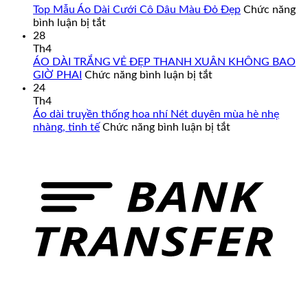
Cách
Top Mẫu Áo Dài Cưới Cô Dâu Màu Đỏ Đẹp
Chức năng
Tân
ở
bình luận bị tắt
Nam
Top
28
Cao
Mẫu
Th4
Cấp
Áo
ÁO DÀI TRẮNG VẺ ĐẸP THANH XUÂN KHÔNG BAO
–
Dài
ở
GIỜ PHAI
Chức năng bình luận bị tắt
Đa
Cưới
ÁO
24
Dạng
Cô
DÀI
Th4
Mẫu
Dâu
TRẮNG
Áo dài truyền thống hoa nhí Nét duyên mùa hè nhẹ
Mã,
Màu
VẺ
ở
nhàng, tinh tế
Chức năng bình luận bị tắt
Đủ
Đỏ
ĐẸP
Áo
Size
Đẹp
THANH
dài
Từ
XUÂN
truyền
Form
KHÔNG
thống
Chuẩn
BAO
hoa
Đến
GIỜ
nhí
Big
PHAI
Nét
Size
duyên
mùa
hè
nhẹ
nhàng,
tinh