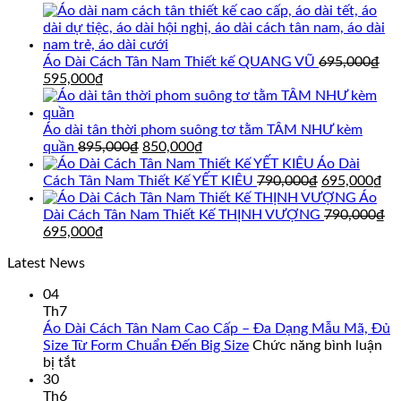
Áo Dài Cách Tân Nam Thiết kế QUANG VŨ
695,000
₫
Giá
Giá
595,000
₫
gốc
hiện
là:
tại
695,000₫.
là:
Áo dài tân thời phom suông tơ tằm TÂM NHƯ kèm
595,000₫.
Giá
Giá
quần
895,000
₫
850,000
₫
gốc
hiện
Áo Dài
là:
tại
Giá
Gi
Cách Tân Nam Thiết Kế YẾT KIÊU
790,000
₫
695,000
₫
895,000₫.
là:
gốc
hi
Áo
850,000₫.
là:
tại
Dài Cách Tân Nam Thiết Kế THỊNH VƯỢNG
790,000
₫
Giá
Giá
790,000₫.
là:
695,000
₫
gốc
hiện
69
Latest News
là:
tại
790,000₫.
là:
04
695,000₫.
Th7
Áo Dài Cách Tân Nam Cao Cấp – Đa Dạng Mẫu Mã, Đủ
Size Từ Form Chuẩn Đến Big Size
Chức năng bình luận
ở
bị tắt
Áo
30
Dài
Th6