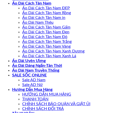
Áo Dài Cách Tân Nam
Áo Dài Cách Tân Nam ĐẸP
Áo Dài Cách Tân Nam Rồng
Áo Dài Cách Tân Nam in
Áo Dài Nam Thêu
Áo Dài Cách Tân Nam Gấm
Áo Dài Cách Tân Nam Đen
Áo Dài Cách Tân Nam Đỏ
Áo Dài Cách Tân Nam Trắng
Áo Dài Cách Tân Nam Vàng
Áo Dài Cách Tân Nam Xanh Dương
Áo Dài Cách Tân Nam Xanh Lá
Áo Dài Uyên Ương
Áo Dài Dáng Ngắn-Tân Thời
Áo Dài Nam Truyền Thống
SALE SỐC ONLINE
Sale AD Nam
Sale AD Nữ
Hướng Dẫn Mua Hàng
HƯỚNG DẪN MUA HÀNG
THANH TOÁN
CHÍNH SÁCH BẢO QUẢN VÀ GIẶT ỦI
CHÍNH SÁCH ĐỔI TRẢ