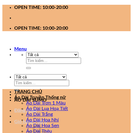
Bỏ
OPEN TIME: 10:00-20:00
qua
nội
dung
OPEN TIME: 10:00-20:00
Menu
Tìm
kiếm:
Tìm
kiếm:
TRANG CHỦ
Áo Dài Truyền Thống nữ
ÁO DÀI SUMO
Áo Dài Trơn 1 Màu
Áo Dài Lụa Hoạ Tiết
Đăng nhập
Áo Dài Trắng
Áo Dài Hoa Nhí
Giỏ hàng /
0
₫
0
Áo Dài Hoa Sen
Áo Dài Thêu