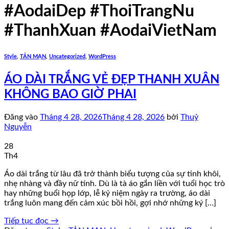
#AodaiDep #ThoiTrangNu
#ThanhXuan #AodaiVietNam
Style
,
TẢN MẠN
,
Uncategorized
,
WordPress
ÁO DÀI TRẮNG VẺ ĐẸP THANH XUÂN
KHÔNG BAO GIỜ PHAI
Đăng vào
Tháng 4 28, 2026
Tháng 4 28, 2026
bởi
Thuỷ
Nguyễn
28
Th4
Áo dài trắng từ lâu đã trở thành biểu tượng của sự tinh khôi,
nhẹ nhàng và đầy nữ tính. Dù là tà áo gắn liền với tuổi học trò
hay những buổi họp lớp, lễ kỷ niệm ngày ra trường, áo dài
trắng luôn mang đến cảm xúc bồi hồi, gợi nhớ những ký […]
Tiếp tục đọc
→