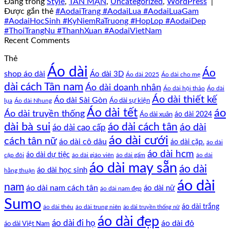
Đăng trong
Style
,
TẢN MẠN
,
Uncategorized
,
WordPress
|
Được gắn thẻ
#AodaiTrang #AodaiLua #AodaiLuaGam
#AodaiHocSinh #KyNiemRaTruong #HopLop #AodaiDep
#ThoiTrangNu #ThanhXuan #AodaiVietNam
Recent Comments
Thẻ
Áo dài
Áo
shop áo dài
Áo dài 3D
Áo dài cho mẹ
Áo dài 2025
dài cách Tân nam
Áo dài doanh nhân
Áo dài hội thảo
Áo dài
Áo dài thiết kế
Áo dài Sài Gòn
Áo dài sự kiện
lụa
Áo dài Nhung
Áo dài tết
áo
Áo dài truyền thống
Áo dài xuân
áo dài 2024
dài bà sui
áo dài cách tân
áo dài
áo dài cao cấp
áo dài cưới
cách tân nữ
áo dài cô dâu
áo dài cặp.
áo dài
áo dài hcm
áo dài dự tiệc
cặp đôi
áo dài giáo viên
áo dài gấm
áo dài
áo dài may sẵn
áo dài
áo dài học sinh
hằng thuận
áo dài
nam
áo dài nam cách tân
áo dài nữ
áo dài nam đẹp
Sumo
áo dài trắng
áo dài thêu
áo dài trung niên
áo dài truyền thống nữ
áo dài đẹp
áo dài đi họ
áo dài đỏ
áo dài Việt Nam