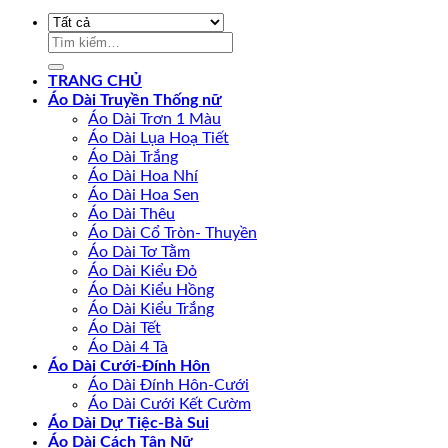
Tìm
kiếm:
TRANG CHỦ
Áo Dài Truyền Thống nữ
Áo Dài Trơn 1 Màu
Áo Dài Lụa Hoạ Tiết
Áo Dài Trắng
Áo Dài Hoa Nhí
Áo Dài Hoa Sen
Áo Dài Thêu
Áo Dài Cổ Tròn- Thuyền
Áo Dài Tơ Tằm
Áo Dài Kiểu Đỏ
Áo Dài Kiểu Hồng
Áo Dài Kiểu Trắng
Áo Dài Tết
Áo Dài 4 Tà
Áo Dài Cưới-Đính Hôn
Áo Dài Đính Hôn-Cưới
Áo Dài Cưới Kết Cườm
Áo Dài Dự Tiệc-Bà Sui
Áo Dài Cách Tân Nữ