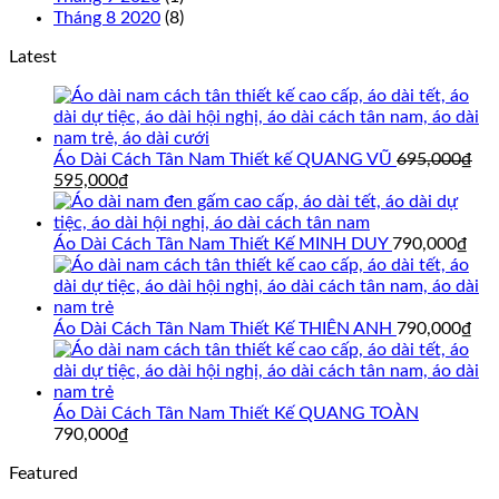
Tháng 8 2020
(8)
Latest
Áo Dài Cách Tân Nam Thiết kế QUANG VŨ
695,000
₫
Giá
Giá
595,000
₫
gốc
hiện
là:
tại
695,000₫.
là:
Áo Dài Cách Tân Nam Thiết Kế MINH DUY
790,000
₫
595,000₫.
Áo Dài Cách Tân Nam Thiết Kế THIÊN ANH
790,000
₫
Áo Dài Cách Tân Nam Thiết Kế QUANG TOÀN
790,000
₫
Featured