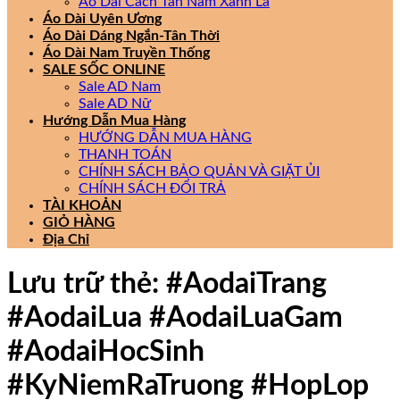
Áo Dài Cách Tân Nam Xanh Lá
Áo Dài Uyên Ương
Áo Dài Dáng Ngắn-Tân Thời
Áo Dài Nam Truyền Thống
SALE SỐC ONLINE
Sale AD Nam
Sale AD Nữ
Hướng Dẫn Mua Hàng
HƯỚNG DẪN MUA HÀNG
THANH TOÁN
CHÍNH SÁCH BẢO QUẢN VÀ GIẶT ỦI
CHÍNH SÁCH ĐỔI TRẢ
TÀI KHOẢN
GIỎ HÀNG
Địa Chỉ
Lưu trữ thẻ:
#AodaiTrang
#AodaiLua #AodaiLuaGam
#AodaiHocSinh
#KyNiemRaTruong #HopLop