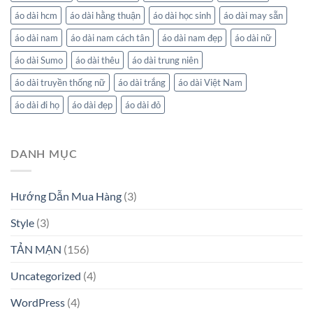
áo dài hcm
áo dài hằng thuận
áo dài học sinh
áo dài may sẵn
áo dài nam
áo dài nam cách tân
áo dài nam đẹp
áo dài nữ
áo dài Sumo
áo dài thêu
áo dài trung niên
áo dài truyền thống nữ
áo dài trắng
áo dài Việt Nam
áo dài đi họ
áo dài đẹp
áo dài đỏ
DANH MỤC
Hướng Dẫn Mua Hàng
(3)
Style
(3)
TẢN MẠN
(156)
Uncategorized
(4)
WordPress
(4)