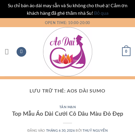
Su chỉ bán áo dài may sẵn và Su không cho thuê ạ! Cảm ơn
khách hàng đã ghé thăm nhà Su!
Bỏ qua
Bỏ
OPEN TIME: 10:00-20:00
qua
nội
dung
0
LƯU TRỮ THẺ:
AOS DÀI SUMO
TẢN MẠN
Top Mẫu Áo Dài Cưới Cô Dâu Màu Đỏ Đẹp
ĐĂNG VÀO
THÁNG 6 30, 2026
BỞI
THUỶ NGUYỄN