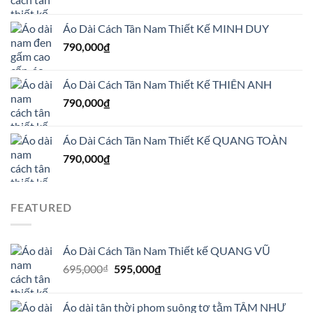
gốc
hiện
là:
tại
Áo Dài Cách Tân Nam Thiết Kế MINH DUY
695,000₫.
là:
595,000₫.
790,000
₫
Áo Dài Cách Tân Nam Thiết Kế THIÊN ANH
790,000
₫
Áo Dài Cách Tân Nam Thiết Kế QUANG TOÀN
790,000
₫
FEATURED
Áo Dài Cách Tân Nam Thiết kế QUANG VŨ
Giá
Giá
695,000
₫
595,000
₫
gốc
hiện
là:
tại
Áo dài tân thời phom suông tơ tằm TÂM NHƯ
695,000₫.
là: