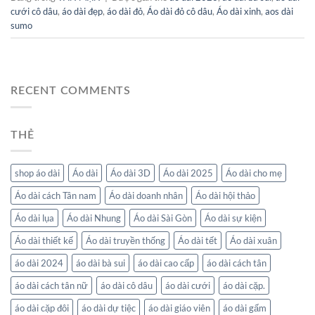
cưới cô dâu
,
áo dài đẹp
,
áo dài đỏ
,
Áo dài đỏ cô dâu
,
Áo dài xinh
,
aos dài
sumo
RECENT COMMENTS
THẺ
shop áo dài
Áo dài
Áo dài 3D
Áo dài 2025
Áo dài cho mẹ
Áo dài cách Tân nam
Áo dài doanh nhân
Áo dài hội thảo
Áo dài lụa
Áo dài Nhung
Áo dài Sài Gòn
Áo dài sự kiện
Áo dài thiết kế
Áo dài truyền thống
Áo dài tết
Áo dài xuân
áo dài 2024
áo dài bà sui
áo dài cao cấp
áo dài cách tân
áo dài cách tân nữ
áo dài cô dâu
áo dài cưới
áo dài cặp.
áo dài cặp đôi
áo dài dự tiệc
áo dài giáo viên
áo dài gấm