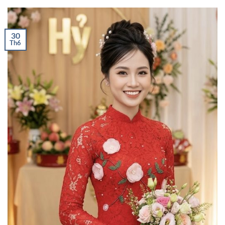
30
Th6