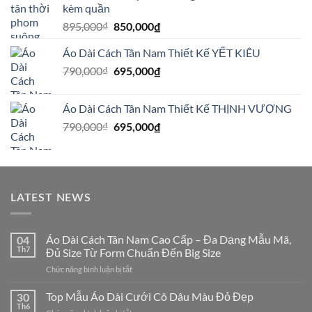
kèm quần
595,000₫.
Giá
Giá
895,000
₫
850,000
₫
gốc
hiện
Áo Dài Cách Tân Nam Thiết Kế YẾT KIÊU
là:
tại
895,000₫.
là:
Giá
Giá
790,000
₫
695,000
₫
850,000₫.
gốc
hiện
là:
tại
Áo Dài Cách Tân Nam Thiết Kế THỊNH VƯỢNG
790,000₫.
là:
Giá
Giá
790,000
₫
695,000
₫
695,000₫.
gốc
hiện
là:
tại
790,000₫.
là:
695,000₫.
LATEST NEWS
Áo Dài Cách Tân Nam Cao Cấp – Đa Dạng Mẫu Mã,
04
Th7
Đủ Size Từ Form Chuẩn Đến Big Size
ở
Chức năng bình luận bị tắt
Áo
Dài
Top Mẫu Áo Dài Cưới Cô Dâu Màu Đỏ Đẹp
30
Cách
Th6