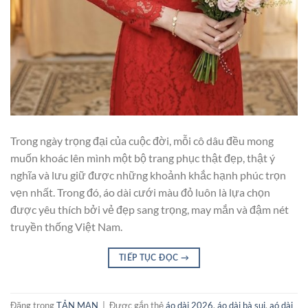
Trong ngày trọng đại của cuộc đời, mỗi cô dâu đều mong
muốn khoác lên mình một bộ trang phục thật đẹp, thật ý
nghĩa và lưu giữ được những khoảnh khắc hạnh phúc trọn
vẹn nhất. Trong đó, áo dài cưới màu đỏ luôn là lựa chọn
được yêu thích bởi vẻ đẹp sang trọng, may mắn và đậm nét
truyền thống Việt Nam.
TIẾP TỤC ĐỌC
→
Đăng trong
TẢN MẠN
|
Được gắn thẻ
áo dài 2026
,
áo dài bà sui
,
aó dài