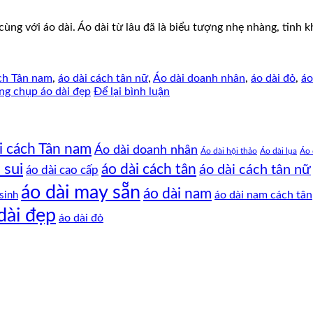
ng với áo dài. Áo dài từ lâu đã là biểu tượng nhẹ nhàng, tinh 
ch Tân nam
,
áo dài cách tân nữ
,
Áo dài doanh nhân
,
áo dài đỏ
,
áo
ng chụp áo dài đẹp
Để lại bình luận
i cách Tân nam
Áo dài doanh nhân
Áo dài hội thảo
Áo dài lụa
Áo 
 sui
áo dài cách tân
áo dài cách tân nữ
áo dài cao cấp
áo dài may sẵn
áo dài nam
áo dài nam cách tân
sinh
dài đẹp
áo dài đỏ