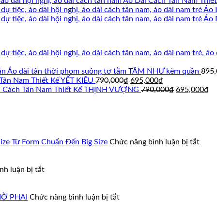
Áo Dài Cách Tân Nam Thi
Áo 
Áo 
Áo dài tân thời phom suông tơ tằm TÂM NHƯ kèm quần
895
Giá
Giá
Tân Nam Thiết Kế YẾT KIÊU
790,000
₫
695,000
₫
gốc
hiện
Giá
Gi
i Cách Tân Nam Thiết Kế THỊNH VƯỢNG
790,000
₫
695,000
₫
là:
tại
gốc
hi
790,000₫.
là:
là:
tại
695,000₫.
790,000₫.
là:
69
ở
ze Từ Form Chuẩn Đến Big Size
Chức năng bình luận bị tắt
Áo
Dài
ở
Cách
h luận bị tắt
Top
Tân
Mẫu
Nam
Áo
ở
Cao
IỜ PHAI
Chức năng bình luận bị tắt
Dài
ÁO
Cấp
Cưới
DÀI
–