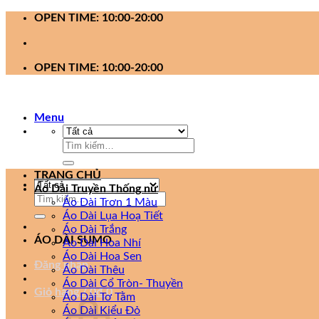
Bỏ
OPEN TIME: 10:00-20:00
qua
nội
dung
OPEN TIME: 10:00-20:00
Menu
Tìm
kiếm:
TRANG CHỦ
Áo Dài Truyền Thống nữ
Tìm
Áo Dài Trơn 1 Màu
kiếm:
Áo Dài Lụa Hoạ Tiết
Áo Dài Trắng
ÁO DÀI SUMO
Áo Dài Hoa Nhí
Áo Dài Hoa Sen
Đăng nhập
Áo Dài Thêu
Áo Dài Cổ Tròn- Thuyền
Giỏ hàng /
0
₫
0
Áo Dài Tơ Tằm
Áo Dài Kiểu Đỏ