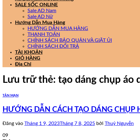
SALE SỐC ONLINE
Sale AD Nam
Sale AD Nữ
Hướng Dẫn Mua Hàng
HƯỚNG DẪN MUA HÀNG
THANH TOÁN
CHÍNH SÁCH BẢO QUẢN VÀ GIẶT ỦI
CHÍNH SÁCH ĐỔI TRẢ
TÀI KHOẢN
GIỎ HÀNG
Địa Chỉ
Lưu trữ thẻ:
tạo dáng chụp áo 
TẢN MẠN
HƯỚNG DẪN CÁCH TẠO DÁNG CHỤP H
Đăng vào
Tháng 1 9, 2023
Tháng 7 8, 2025
bởi
Thuỷ Nguyễn
09