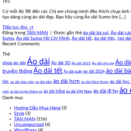
Th1
Cứ mỗi độ Tết đến các Chị em chúng mình đều thích chụp ảnh cù
tạo dáng cùng áo dài đẹp. Bạn hãy cùng Áo dài Sumo tìm […]
Tiếp tục đọc
→
Đăng trong
TẢN MẠN
|
Được gắn thẻ
áo dài bà sui
,
Áo dài cá
Sumo
,
Áo dài Sumo Hồ Chí Minh
,
Áo dài tết
,
áo dài tiệc
,
tạo dá
Recent Comments
Thẻ
Áo dài
Áo dà
shop áo dài
Áo dài 3D
Áo dài cho mẹ
Áo dài 2025
Áo dài tết
áo dài bà
truyền thống
Áo dài xuân
áo dài 2024
áo dài hcm
tiệc
áo dài học 
áo dài giáo viên
áo dài gấm
áo dài hằng thuận
áo 
áo dài đi họ
áo dài trắng
áo dài Việt Nam
niên
áo dài truyền thống nữ
Danh mục
Hướng Dẫn Mua Hàng
(3)
Style
(3)
TẢN MẠN
(156)
Uncategorized
(4)
WordPress
(4)