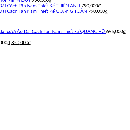
ết Kế MINH DUY
790,000
₫
Dài Cách Tân Nam Thiết Kế THIÊN ANH
790,000
₫
Dài Cách Tân Nam Thiết Kế QUANG TOÀN
790,000
₫
Áo Dài Cách Tân Nam Thiết kế QUANG VŨ
695,000
₫
Giá
Giá
,000
₫
850,000
₫
gốc
hiện
á
là:
tại
ện
895,000₫.
là:
850,000₫.
5,000₫.