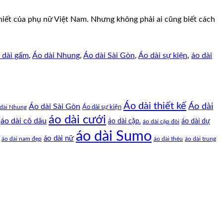
khiết của phụ nữ Việt Nam. Nhưng không phải ai cũng biết cách
 dài gấm
,
Áo dài Nhung
,
Áo dài Sài Gòn
,
Áo dài sự kiện
,
áo dài
Áo dài thiết kế
Áo dài
Áo dài Sài Gòn
Áo dài sự kiện
dài Nhung
áo dài cưới
áo dài cô dâu
áo dài cặp.
áo dài dự
áo dài cặp đôi
áo dài Sumo
áo dài nữ
áo dài nam đẹp
áo dài thêu
áo dài trung