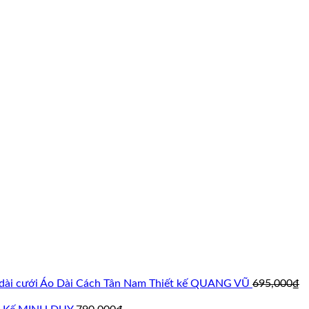
Áo Dài Cách Tân Nam Thiết kế QUANG VŨ
695,000
₫