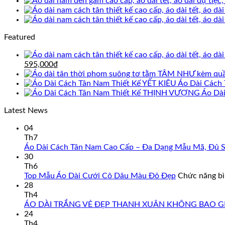
gốc
hiện
là:
tại
695,000₫.
là:
595,000₫.
Featured
Giá
Giá
595,000
₫
gốc
hiện
là:
tại
Áo Dài Cách 
695,000₫.
là:
Áo Dà
595,000₫.
Latest News
04
Th7
Áo Dài Cách Tân Nam Cao Cấp – Đa Dạng Mẫu Mã, Đủ Si
30
Th6
Top Mẫu Áo Dài Cưới Cô Dâu Màu Đỏ Đẹp
Chức năng bìn
28
Th4
ÁO DÀI TRẮNG VẺ ĐẸP THANH XUÂN KHÔNG BAO G
24
Th4