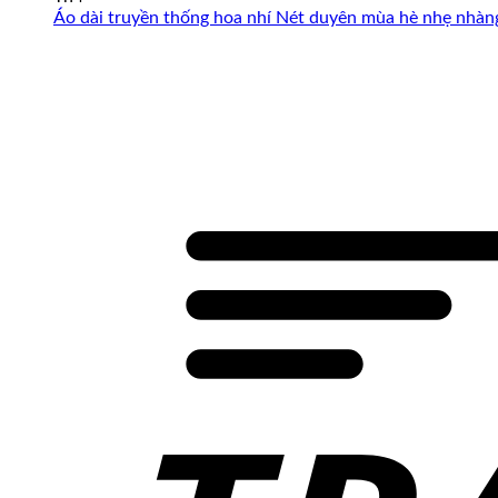
Áo dài truyền thống hoa nhí Nét duyên mùa hè nhẹ nhàng