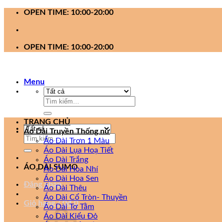
Bỏ
OPEN TIME: 10:00-20:00
qua
nội
dung
OPEN TIME: 10:00-20:00
Menu
Tìm
kiếm:
TRANG CHỦ
Áo Dài Truyền Thống nữ
Tìm
Áo Dài Trơn 1 Màu
kiếm:
Áo Dài Lụa Hoạ Tiết
Áo Dài Trắng
ÁO DÀI SUMO
Áo Dài Hoa Nhí
Áo Dài Hoa Sen
Đăng nhập
Áo Dài Thêu
Áo Dài Cổ Tròn- Thuyền
Giỏ hàng /
0
₫
0
Áo Dài Tơ Tằm
Áo Dài Kiểu Đỏ