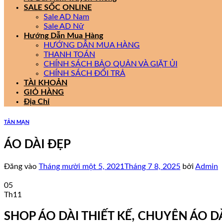
SALE SỐC ONLINE
Sale AD Nam
Sale AD Nữ
Hướng Dẫn Mua Hàng
HƯỚNG DẪN MUA HÀNG
THANH TOÁN
CHÍNH SÁCH BẢO QUẢN VÀ GIẶT ỦI
CHÍNH SÁCH ĐỔI TRẢ
TÀI KHOẢN
GIỎ HÀNG
Địa Chỉ
TẢN MẠN
ÁO DÀI ĐẸP
Đăng vào
Tháng mười một 5, 2021
Tháng 7 8, 2025
bởi
Admin
05
Th11
SHOP ÁO DÀI THIẾT KẾ, CHUYÊN ÁO DÀ