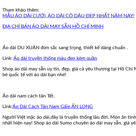
Tham khảo thêm:
MẪU ÁO DÀI CƯỚI, ÁO DÀI CÔ DÂU ĐẸP NHẤT NĂM NAY!
ĐỊA CHỈ BÁN ÁO DÀI MAY SẴN HỒ CHÍ MINH
Áo dài DU XUÂN đơn sắc sang trọng, thiết kế dáng chuẩn .
Link:
Áo dài truyền thống màu đen kèm quần
Shop áo dài may sẵn uy tín, đẹp, giá cả yêu thương tại Hồ C
bè quốc tế với áo dài bạn nhé!
Áo dài nam cách tân Tết.
Link:
Áo Dài Cách Tân Nam Gấm ẤN LONG
Người Việt mặc áo dài,đây là truyền thống lâu đời. Món ăn tin
nhất hiện nay! Shop áo dài Sumo chuyên áo dài may sẵn, giá 