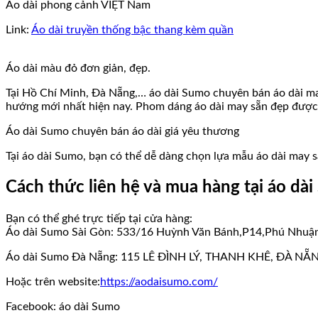
Áo dài phong cảnh VIỆT Nam
Link:
Áo dài truyền thống bậc thang kèm quần
Áo dài màu đỏ đơn giản, đẹp.
Tại Hồ Chí Minh, Đà Nẵng,… áo dài Sumo chuyên bán áo dài ma
hướng mới nhất hiện nay. Phom dáng áo dài may sẵn đẹp được
Áo dài Sumo chuyên bán áo dài giá yêu thương
Tại áo dài Sumo, bạn có thể dễ dàng chọn lựa mẫu áo dài may s
Cách thức liên hệ và mua hàng tại áo dà
Bạn có thể ghé trực tiếp tại cửa hàng:
Áo dài Sumo Sài Gòn: 533/16 Huỳnh Văn Bánh,P14,Phú Nhuận,
Áo dài Sumo Đà Nẵng: 115 LÊ ĐÌNH LÝ, THANH KHÊ, ĐÀ NẴN
Hoặc trên website:
https://aodaisumo.com/
Facebook: áo dài Sumo