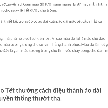
c rỡ,quyến rũ. Gam màu đỏ tươi sáng mang lại sự may mắn, hạnh
êng cho ngày lễ Tết được chú trọng.
 thiết kế, trong đó có áo dài xuân, áo dài mặc tết cập nhật xu
g nhã phù hợp với sự kiện lớn. Vì sao màu đỏ lại là màu chủ đạo
ắc màu tượng trưng cho sự vĩnh hằng, hạnh phúc. Màu đỏ là một 
n. Đây là gam màu tượng trưng cho tình yêu cháy bỏng, cho đam 
ho Tết thường cách điệu thành áo dài
ruyền thống thướt tha.