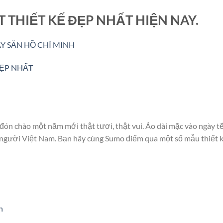
 THIẾT KẾ ĐẸP NHẤT HIỆN NAY.
AY SẴN HỒ CHÍ MINH
ẸP NHẤT
n đón chào một năm mới thật tươi, thật vui. Áo dài mặc vào ngày t
a người Việt Nam. Bạn hãy cùng Sumo điểm qua một số mẫu thiết 
n