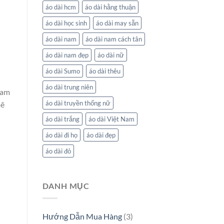
áo dài hcm
áo dài hằng thuận
áo dài học sinh
áo dài may sẵn
áo dài nam
áo dài nam cách tân
áo dài nam đẹp
áo dài nữ
áo dài Sumo
áo dài thêu
áo dài trung niên
gam
áo dài truyền thống nữ
mê
áo dài trắng
áo dài Việt Nam
áo dài đi họ
áo dài đẹp
áo dài đỏ
DANH MỤC
Hướng Dẫn Mua Hàng
(3)