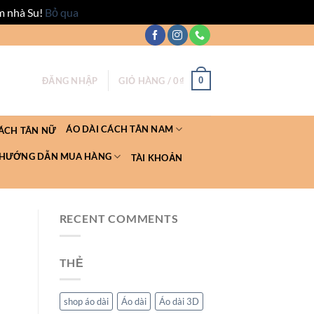
m nhà Su!
Bỏ qua
0
ĐĂNG NHẬP
GIỎ HÀNG /
0
₫
ÁO DÀI CÁCH TÂN NAM
CÁCH TÂN NỮ
HƯỚNG DẪN MUA HÀNG
TÀI KHOẢN
RECENT COMMENTS
THẺ
shop áo dài
Áo dài
Áo dài 3D