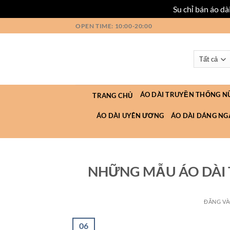
Su chỉ bán áo d
Bỏ
OPEN TIME: 10:00-20:00
qua
nội
dung
ÁO DÀI TRUYỀN THỐNG N
TRANG CHỦ
ÁO DÀI UYÊN ƯƠNG
ÁO DÀI DÁNG NG
NHỮNG MẪU ÁO DÀI T
ĐĂNG V
06