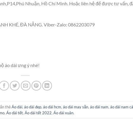
nh,P14,Phú Nhuận, Hồ Chí Minh. Hoặc liên hệ để được tư vấn, đ
HANH KHÊ, ĐÀ NẴNG. Viber-Zalo: 0862203079
ộ áo dài ưng ý nhé!
ắn thẻ
Áo dài
,
áo dài đẹp
,
áo dài hcm
,
áo dài may sẵn
,
áo dài nam
,
áo dài nam c
umo
,
Áo dài tết
,
Áo dài tết 2022
,
Áo dài xuân
.