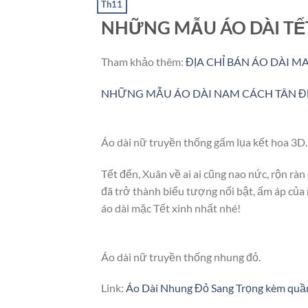
Th11
NHỮNG MẪU ÁO DÀI TẾT
Tham khảo thêm:
ĐỊA CHỈ BÁN ÁO DÀI M
NHỮNG MẪU ÁO DÀI NAM CÁCH TÂN Đ
Áo dài nữ truyền thống gấm lụa kết hoa 3D.
Tết đến, Xuân về ai ai cũng nao nức, rộn rà
đã trở thành biểu tượng nổi bật, ấm áp củ
áo dài mặc Tết xinh nhất nhé!
Áo dài nữ truyền thống nhung đỏ.
Link:
Áo Dài Nhung Đỏ Sang Trọng kèm quầ