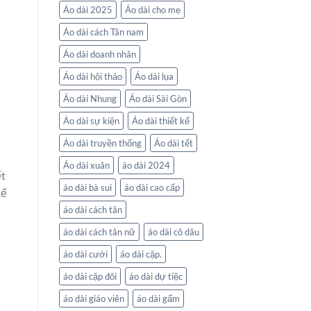
Áo dài 2025
Áo dài cho mẹ
Áo dài cách Tân nam
Áo dài doanh nhân
Áo dài hội thảo
Áo dài lụa
Áo dài Nhung
Áo dài Sài Gòn
Áo dài sự kiện
Áo dài thiết kế
Áo dài truyền thống
Áo dài tết
Áo dài xuân
áo dài 2024
ết
áo dài bà sui
áo dài cao cấp
kế
áo dài cách tân
áo dài cách tân nữ
áo dài cô dâu
áo dài cưới
áo dài cặp.
áo dài cặp đôi
áo dài dự tiệc
áo dài giáo viên
áo dài gấm