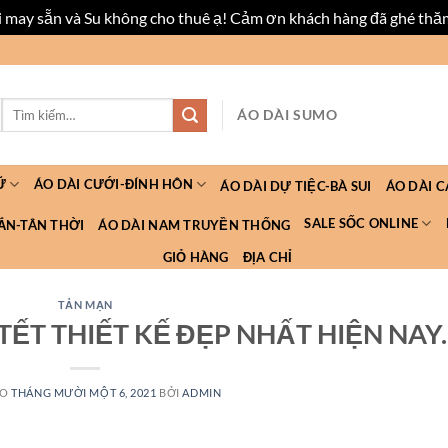
ài may sẵn và Su không cho thuê ạ! Cảm ơn khách hàng đã ghé thă
Tìm
ÁO DÀI SUMO
kiếm:
Ữ
ÁO DÀI CƯỚI-ĐÍNH HÔN
ÁO DÀI DỰ TIỆC-BÀ SUI
ÁO DÀI 
SALE SỐC ONLINE
ẮN-TÂN THỜI
ÁO DÀI NAM TRUYỀN THỐNG
GIỎ HÀNG
ĐỊA CHỈ
TẢN MẠN
ẾT THIẾT KẾ ĐẸP NHẤT HIỆN NAY.
ÀO
THÁNG MƯỜI MỘT 6, 2021
BỞI
ADMIN