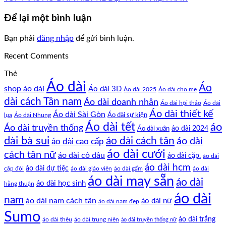
Để lại một bình luận
Bạn phải
đăng nhập
để gửi bình luận.
Recent Comments
Thẻ
Áo dài
Áo
shop áo dài
Áo dài 3D
Áo dài cho mẹ
Áo dài 2025
dài cách Tân nam
Áo dài doanh nhân
Áo dài hội thảo
Áo dài
Áo dài thiết kế
Áo dài Sài Gòn
Áo dài sự kiện
lụa
Áo dài Nhung
Áo dài tết
áo
Áo dài truyền thống
Áo dài xuân
áo dài 2024
dài bà sui
áo dài cách tân
áo dài
áo dài cao cấp
áo dài cưới
cách tân nữ
áo dài cô dâu
áo dài cặp.
áo dài
áo dài hcm
áo dài dự tiệc
cặp đôi
áo dài giáo viên
áo dài gấm
áo dài
áo dài may sẵn
áo dài
áo dài học sinh
hằng thuận
áo dài
nam
áo dài nam cách tân
áo dài nữ
áo dài nam đẹp
Sumo
áo dài trắng
áo dài thêu
áo dài trung niên
áo dài truyền thống nữ