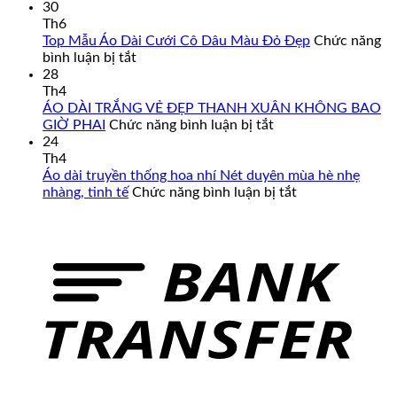
Áo
30
Dài
Th6
Cách
Top Mẫu Áo Dài Cưới Cô Dâu Màu Đỏ Đẹp
Chức năng
Tân
ở
bình luận bị tắt
Nam
Top
28
Cao
Mẫu
Th4
Cấp
Áo
ÁO DÀI TRẮNG VẺ ĐẸP THANH XUÂN KHÔNG BAO
–
Dài
ở
GIỜ PHAI
Chức năng bình luận bị tắt
Đa
Cưới
ÁO
24
Dạng
Cô
DÀI
Th4
Mẫu
Dâu
TRẮNG
Áo dài truyền thống hoa nhí Nét duyên mùa hè nhẹ
Mã,
Màu
VẺ
ở
nhàng, tinh tế
Chức năng bình luận bị tắt
Đủ
Đỏ
ĐẸP
Áo
Size
Đẹp
THANH
dài
Từ
XUÂN
truyền
Form
KHÔNG
thống
Chuẩn
BAO
hoa
Đến
GIỜ
nhí
Big
PHAI
Nét
Size
duyên
mùa
hè
nhẹ
nhàng,