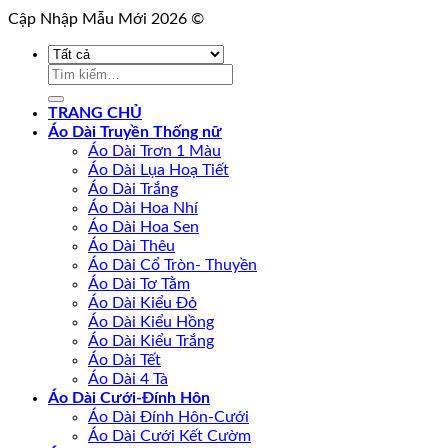
Cập Nhập Mẫu Mới 2026 ©
Tìm
kiếm:
TRANG CHỦ
Áo Dài Truyền Thống nữ
Áo Dài Trơn 1 Màu
Áo Dài Lụa Hoạ Tiết
Áo Dài Trắng
Áo Dài Hoa Nhí
Áo Dài Hoa Sen
Áo Dài Thêu
Áo Dài Cổ Tròn- Thuyền
Áo Dài Tơ Tằm
Áo Dài Kiểu Đỏ
Áo Dài Kiểu Hồng
Áo Dài Kiểu Trắng
Áo Dài Tết
Áo Dài 4 Tà
Áo Dài Cưới-Đính Hôn
Áo Dài Đính Hôn-Cưới
Áo Dài Cưới Kết Cườm