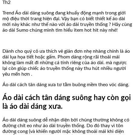
Th2
Trend Áo dài dáng suông đang khuấy động mạnh trong giới
mộ điệu thời trang hiện đại. Vậy bạn có biết thiết kế áo dài
mới này khác như thế nào với áo dài truyền thống ? Hãy cùng
áo dài Sumo chúng mình tìm hiểu item hot hit này nhé!
Dành cho quý cô ưa thích vẻ giản đơn nhẹ nhàng chính là áo
dài lụa họa tiết hoặc gấm. Phom dáng rộng rãi thoải mái
không làm mất đi những cá tính riêng của áo dài. mà ngược
lại còn giúp chiếc áo truyền thống này thu hút nhiều người
yêu mến hơn .
Áo dài cách tân dáng xưa tơ tằm buông mềm theo vóc dáng.
Áo dài cách tân dáng suông hay còn gọi
là áo dài dáng xưa.
Áo dài dáng suông dễ nhận diện bởi chúng thường không có
đường chít eo như áo dài truyền thống. Do đó thay vì tôn
đường cong (và khiến người mặc không thoải mái khi diện