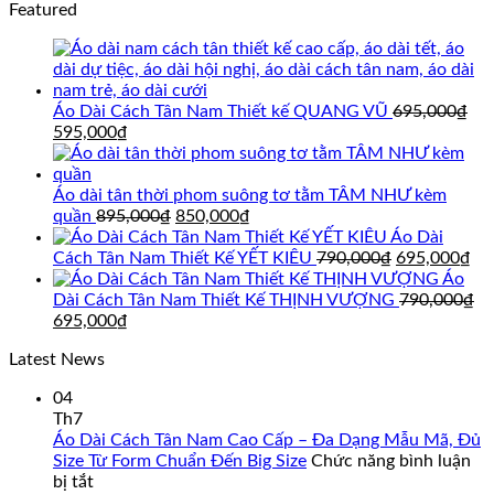
Featured
Áo Dài Cách Tân Nam Thiết kế QUANG VŨ
695,000
₫
Giá
Giá
595,000
₫
gốc
hiện
là:
tại
695,000₫.
là:
Áo dài tân thời phom suông tơ tằm TÂM NHƯ kèm
595,000₫.
Giá
Giá
quần
895,000
₫
850,000
₫
gốc
hiện
Áo Dài
là:
tại
Giá
Gi
Cách Tân Nam Thiết Kế YẾT KIÊU
790,000
₫
695,000
₫
895,000₫.
là:
gốc
hi
Áo
850,000₫.
là:
tại
Dài Cách Tân Nam Thiết Kế THỊNH VƯỢNG
790,000
₫
Giá
Giá
790,000₫.
là:
695,000
₫
gốc
hiện
69
Latest News
là:
tại
790,000₫.
là:
04
695,000₫.
Th7
Áo Dài Cách Tân Nam Cao Cấp – Đa Dạng Mẫu Mã, Đủ
Size Từ Form Chuẩn Đến Big Size
Chức năng bình luận
ở
bị tắt