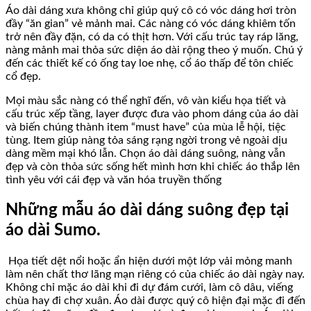
Áo dài dáng xưa không chỉ giúp quý cô có vóc dáng hơi tròn
đầy “ăn gian” vẻ mảnh mai. Các nàng có vóc dáng khiêm tốn
trở nên đầy đặn, có da có thịt hơn. Với cấu trúc tay ráp lăng,
nàng mảnh mai thỏa sức diện áo dài rộng theo ý muốn. Chú ý
đến các thiết kế có ống tay loe nhẹ, cổ áo thấp để tôn chiếc
cổ đẹp.
Mọi màu sắc nàng có thể nghĩ đến, vô vàn kiểu họa tiết và
cấu trúc xếp tầng, layer được đưa vào phom dáng của áo dài
và biến chúng thành item “must have” của mùa lễ hội, tiệc
tùng. Item giúp nàng tỏa sáng rạng ngời trong vẻ ngoài dịu
dàng mềm mại khó lẫn. Chọn áo dài dáng suông, nàng vẫn
đẹp và còn thỏa sức sống hết mình hơn khi chiếc áo thắp lên
tình yêu với cái đẹp và văn hóa truyền thống
Những mẫu áo dài dáng suông đẹp tại
áo dài Sumo.
Họa tiết dệt nổi hoặc ẩn hiện dưới một lớp vải mỏng manh
làm nên chất thơ lãng mạn riêng có của chiếc áo dài ngày nay.
Không chỉ mặc áo dài khi đi dự đám cưới, làm cô dâu, viếng
chùa hay đi chợ xuân. Áo dài được quý cô hiện đại mặc đi đến