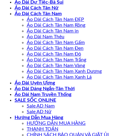
Áo Dài Dự Tiệc-Bà Sui
Áo Dài Cách Tân Nữ
Áo Dài Cách Tân Nam
Áo Dài Cách Tân Nam ĐẸP
Áo Dài Cách Tân Nam Rồng
Áo Dài Cách Tân Nam in
Áo Dài Nam Thêu
Áo Dài Cách Tân Nam Gấm
Áo Dài Cách Tân Nam Đen
Áo Dài Cách Tân Nam Đỏ
Áo Dài Cách Tân Nam Trắng
Áo Dài Cách Tân Nam Vàng
Áo Dài Cách Tân Nam Xanh Dương
Áo Dài Cách Tân Nam Xanh Lá
Áo Dài Uyên Ương
Áo Dài Dáng Ngắn-Tân Thời
Áo Dài Nam Truyền Thống
SALE SỐC ONLINE
Sale AD Nam
Sale AD Nữ
Hướng Dẫn Mua Hàng
HƯỚNG DẪN MUA HÀNG
THANH TOÁN
CHÍNH SÁCH BẢO QUẢN VÀ GIẶT ỦI