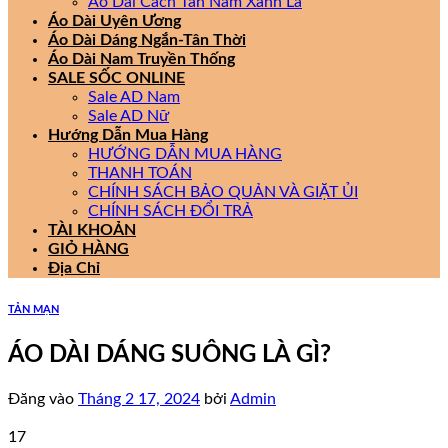
Áo Dài Cách Tân Nam Xanh Lá
Áo Dài Uyên Ương
Áo Dài Dáng Ngắn-Tân Thời
Áo Dài Nam Truyền Thống
SALE SỐC ONLINE
Sale AD Nam
Sale AD Nữ
Hướng Dẫn Mua Hàng
HƯỚNG DẪN MUA HÀNG
THANH TOÁN
CHÍNH SÁCH BẢO QUẢN VÀ GIẶT ỦI
CHÍNH SÁCH ĐỔI TRẢ
TÀI KHOẢN
GIỎ HÀNG
Địa Chỉ
TẢN MẠN
ÁO DÀI DÁNG SUÔNG LÀ GÌ?
Đăng vào
Tháng 2 17, 2024
bởi
Admin
17