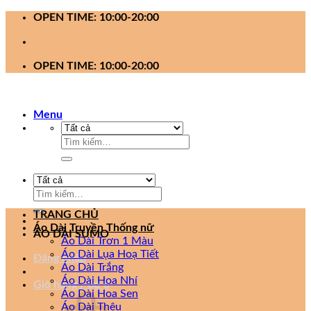
Bỏ
OPEN TIME: 10:00-20:00
qua
nội
dung
OPEN TIME: 10:00-20:00
Menu
Tìm
kiếm:
Tìm
kiếm:
TRANG CHỦ
Áo Dài Truyền Thống nữ
ÁO DÀI SUMO
Áo Dài Trơn 1 Màu
Áo Dài Lụa Hoạ Tiết
Đăng nhập
Áo Dài Trắng
Áo Dài Hoa Nhí
Giỏ hàng /
0
₫
0
Áo Dài Hoa Sen
Áo Dài Thêu