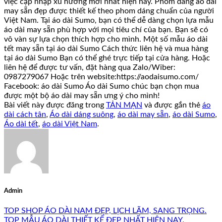
việc cập nhập xu hướng mới nhất hiện nay. Phom dáng áo dài
may sẵn đẹp được thiết kế theo phom dáng chuẩn của người
Việt Nam. Tại áo dài Sumo, bạn có thể dễ dàng chọn lựa mẫu
áo dài may sẵn phù hợp với mọi tiêu chí của bạn. Bạn sẽ có
vô vàn sự lựa chọn thích hợp cho mình. Một số mẫu áo dài
tết may sẵn tại áo dài Sumo Cách thức liên hệ và mua hàng
tại áo dài Sumo Bạn có thể ghé trực tiếp tại cửa hàng. Hoặc
liên hệ để được tư vấn, đặt hàng qua Zalo/Wiber:
0987279067 Hoặc trên website:https://aodaisumo.com/
Facebook: áo dài Sumo Áo dài Sumo chúc bạn chọn mua
được một bộ áo dài may sẵn ưng ý cho mình!
Bài viết này được đăng trong
TẢN MẠN
và được gắn thẻ
áo
dài cách tân
,
Áo dài dáng suông
,
áo dài may sẵn
,
áo dài Sumo
,
Áo dài tết
,
áo dài Việt Nam
.
Admin
TOP SHOP ÁO DÀI NAM ĐẸP, LỊCH LÃM, SANG TRỌNG.
TOP MẪU ÁO DÀI THIẾT KẾ ĐẸP NHẤT HIỆN NAY.