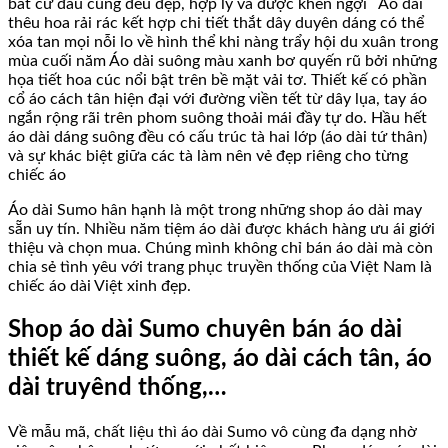
bất cứ đâu cũng đều đẹp, hợp lý và được khen ngợi
Áo dài
thêu hoa rải rác kết hợp chi tiết thắt dây duyên dáng có thể
xóa tan mọi nỗi lo về hình thể khi nàng trẩy hội du xuân trong
mùa cuối năm Áo dài suông màu xanh bơ quyến rũ bởi những
họa tiết hoa cúc nổi bật trên bề mặt vải tơ. Thiết kế có phần
cổ áo cách tân hiện đại với đường viền tết từ dây lụa, tay áo
ngắn rộng rãi trên phom suông thoải mái đầy tự do. Hầu hết
áo dài dáng suông đều có cấu trúc tà hai lớp (áo dài tứ thân)
và sự khác biệt giữa các tà làm nên vẻ đẹp riêng cho từng
chiếc áo
Áo dài Sumo hân hạnh là một trong những shop áo dài may
sẵn uy tín. Nhiều năm tiệm áo dài được khách hàng ưu ái giới
thiệu và chọn mua. Chúng mình không chỉ bán áo dài mà còn
chia sẻ tình yêu với trang phục truyền thống của Việt Nam là
chiếc áo dài Việt xinh đẹp.
Shop áo dài Sumo chuyên bán áo dài
thiết kế dáng suông, áo dài cách tân, áo
dài truyênd thống,…
Về mẫu mã, chất liệu thì áo dài Sumo vô cùng đa dạng nhờ