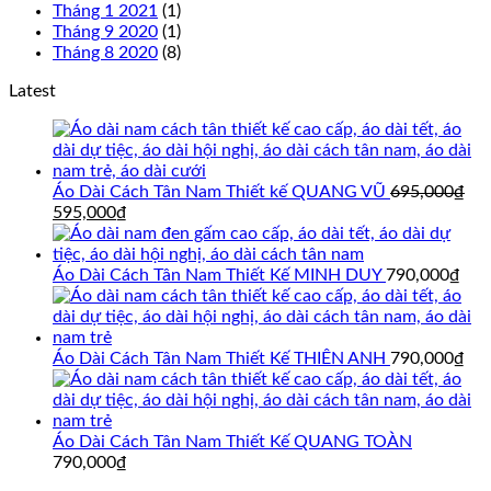
Tháng 1 2021
(1)
Tháng 9 2020
(1)
Tháng 8 2020
(8)
Latest
Áo Dài Cách Tân Nam Thiết kế QUANG VŨ
695,000
₫
Giá
Giá
595,000
₫
gốc
hiện
là:
tại
695,000₫.
là:
Áo Dài Cách Tân Nam Thiết Kế MINH DUY
790,000
₫
595,000₫.
Áo Dài Cách Tân Nam Thiết Kế THIÊN ANH
790,000
₫
Áo Dài Cách Tân Nam Thiết Kế QUANG TOÀN
790,000
₫