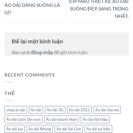
TOP MẪU THIẾT KẾ ÁO DÀI
ÁO DÀI DÁNG SUÔNG LÀ
SUÔNG ĐẸP, SANG TRỌNG
GÌ?
NHẤT.
Để lại một bình luận
Bạn phải
đăng nhập
để gửi bình luận.
RECENT COMMENTS
THẺ
shop áo dài
Áo dài
Áo dài 3D
Áo dài 2025
Áo dài cho mẹ
Áo dài cách Tân nam
Áo dài doanh nhân
Áo dài hội thảo
Áo dài lụa
Áo dài Nhung
Áo dài Sài Gòn
Áo dài sự kiện