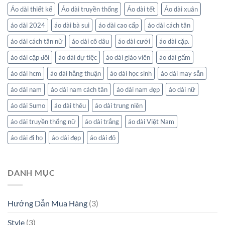
Áo dài thiết kế
Áo dài truyền thống
Áo dài tết
Áo dài xuân
áo dài 2024
áo dài bà sui
áo dài cao cấp
áo dài cách tân
áo dài cách tân nữ
áo dài cô dâu
áo dài cưới
áo dài cặp.
áo dài cặp đôi
áo dài dự tiệc
áo dài giáo viên
áo dài gấm
áo dài hcm
áo dài hằng thuận
áo dài học sinh
áo dài may sẵn
áo dài nam
áo dài nam cách tân
áo dài nam đẹp
áo dài nữ
áo dài Sumo
áo dài thêu
áo dài trung niên
áo dài truyền thống nữ
áo dài trắng
áo dài Việt Nam
áo dài đi họ
áo dài đẹp
áo dài đỏ
DANH MỤC
Hướng Dẫn Mua Hàng
(3)
Style
(3)