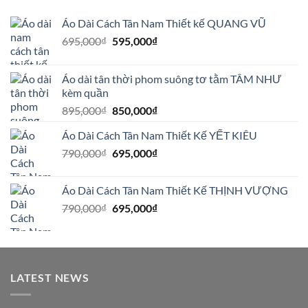
Áo Dài Cách Tân Nam Thiết kế QUANG VŨ
Giá
Giá
695,000
₫
595,000
₫
gốc
hiện
là:
tại
Áo dài tân thời phom suông tơ tằm TÂM NHƯ
695,000₫.
là:
kèm quần
595,000₫.
Giá
Giá
895,000
₫
850,000
₫
gốc
hiện
Áo Dài Cách Tân Nam Thiết Kế YẾT KIÊU
là:
tại
Giá
Giá
790,000
₫
895,000₫.
695,000
₫
là:
gốc
hiện
850,000₫.
là:
tại
Áo Dài Cách Tân Nam Thiết Kế THỊNH VƯỢNG
790,000₫.
là:
Giá
Giá
790,000
₫
695,000
₫
695,000₫.
gốc
hiện
là:
tại
790,000₫.
là:
695,000₫.
LATEST NEWS