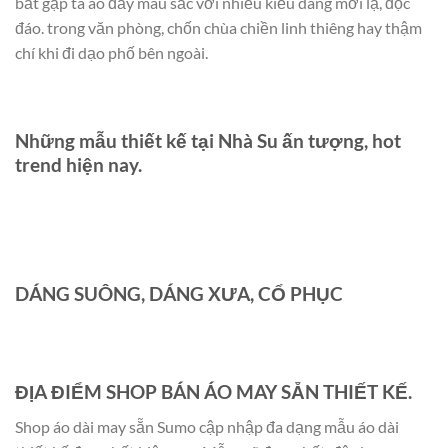
bắt gặp tà áo đầy màu sắc với nhiều kiểu dáng mới lạ, độc
đáo. trong văn phòng, chốn chùa chiền linh thiêng hay thậm
chí khi đi dạo phố bên ngoài.
Những mẫu thiết kế tại Nhà Su ấn tượng, hot
trend hiện nay.
DÁNG SUÔNG, DÁNG XƯA, CỔ PHỤC
ĐỊA ĐIỂM SHOP BÁN ÁO MAY SẴN THIẾT KẾ.
Shop áo dài may sẵn Sumo cập nhập đa dạng mẫu áo dài