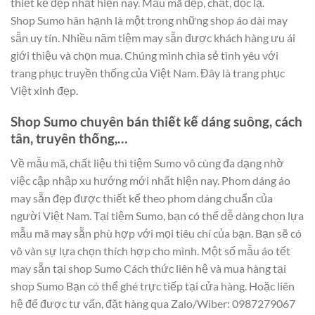
thiết kế đẹp nhất hiện nay. Mẫu mã đẹp, chất, độc lạ.
Shop Sumo hân hạnh là một trong những shop áo dài may
sẵn uy tín. Nhiều năm tiệm may sẵn được khách hàng ưu ái
giới thiệu và chọn mua. Chúng mình chia sẻ tình yêu với
trang phục truyền thống của Việt Nam. Đây là trang phục
Việt xinh đẹp.
Shop Sumo chuyên bán thiết kế dáng suông, cách
tân, truyên thống,…
Về mẫu mã, chất liệu thì tiệm Sumo vô cùng đa dạng nhờ
việc cập nhập xu hướng mới nhất hiện nay. Phom dáng áo
may sẵn đẹp được thiết kế theo phom dáng chuẩn của
người Việt Nam. Tại tiệm Sumo, bạn có thể dễ dàng chọn lựa
mẫu mã may sẵn phù hợp với mọi tiêu chí của bạn. Bạn sẽ có
vô vàn sự lựa chọn thích hợp cho mình. Một số mẫu áo tết
may sẵn tại shop Sumo Cách thức liên hệ và mua hàng tại
shop Sumo Bạn có thể ghé trực tiếp tại cửa hàng. Hoặc liên
hệ để được tư vấn, đặt hàng qua Zalo/Wiber: 0987279067