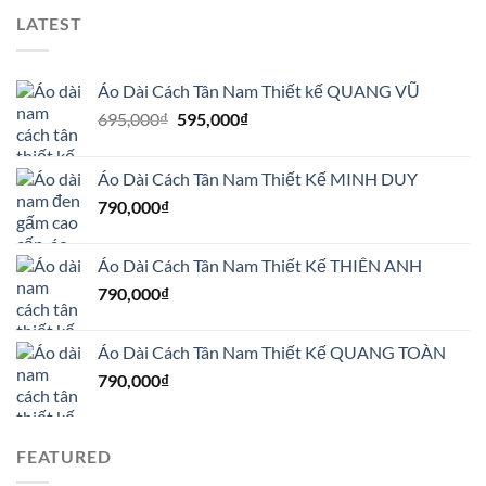
LATEST
Áo Dài Cách Tân Nam Thiết kế QUANG VŨ
Giá
Giá
695,000
₫
595,000
₫
gốc
hiện
là:
tại
Áo Dài Cách Tân Nam Thiết Kế MINH DUY
695,000₫.
là:
790,000
₫
595,000₫.
Áo Dài Cách Tân Nam Thiết Kế THIÊN ANH
790,000
₫
Áo Dài Cách Tân Nam Thiết Kế QUANG TOÀN
790,000
₫
FEATURED