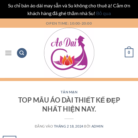
Su chỉ bán áo dài may sẵn và Su không cho thuê ạ! Cảm ơn
khách hàng đã ghé thăm nhà Su!
Bỏ qua
Bỏ
OPEN TIME: 10:00-20:00
qua
nội
dung
0
TẢN MẠN
TOP MẪU ÁO DÀI THIẾT KẾ ĐẸP
NHẤT HIỆN NAY.
ĐĂNG VÀO
THÁNG 2 18, 2024
BỞI
ADMIN