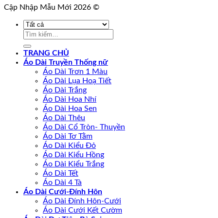
Cập Nhập Mẫu Mới 2026 ©
Tìm
kiếm:
TRANG CHỦ
Áo Dài Truyền Thống nữ
Áo Dài Trơn 1 Màu
Áo Dài Lụa Hoạ Tiết
Áo Dài Trắng
Áo Dài Hoa Nhí
Áo Dài Hoa Sen
Áo Dài Thêu
Áo Dài Cổ Tròn- Thuyền
Áo Dài Tơ Tằm
Áo Dài Kiểu Đỏ
Áo Dài Kiểu Hồng
Áo Dài Kiểu Trắng
Áo Dài Tết
Áo Dài 4 Tà
Áo Dài Cưới-Đính Hôn
Áo Dài Đính Hôn-Cưới
Áo Dài Cưới Kết Cườm