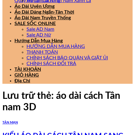
Quay trở lại cửa hàng
Áo Dài Cách Tân Nam Xanh Lá
Áo Dài Uyên Ương
Áo Dài Dáng Ngắn-Tân Thời
Áo Dài Nam Truyền Thống
SALE SỐC ONLINE
Sale AD Nam
Sale AD Nữ
Hướng Dẫn Mua Hàng
HƯỚNG DẪN MUA HÀNG
THANH TOÁN
CHÍNH SÁCH BẢO QUẢN VÀ GIẶT ỦI
CHÍNH SÁCH ĐỔI TRẢ
TÀI KHOẢN
GIỎ HÀNG
Địa Chỉ
Lưu trữ thẻ:
áo dài cách Tân
nam 3D
TẢN MẠN