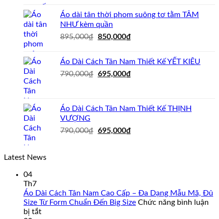
là:
tại
695,000₫.
là:
Áo dài tân thời phom suông tơ tằm TÂM
595,000₫.
NHƯ kèm quần
Giá
Giá
895,000
₫
850,000
₫
gốc
hiện
là:
tại
Áo Dài Cách Tân Nam Thiết Kế YẾT KIÊU
895,000₫.
là:
Giá
Giá
790,000
₫
695,000
₫
850,000₫.
gốc
hiện
là:
tại
790,000₫.
là:
Áo Dài Cách Tân Nam Thiết Kế THỊNH
695,000₫.
VƯỢNG
Giá
Giá
790,000
₫
695,000
₫
gốc
hiện
là:
tại
Latest News
790,000₫.
là:
695,000₫.
04
Th7
Áo Dài Cách Tân Nam Cao Cấp – Đa Dạng Mẫu Mã, Đủ
Size Từ Form Chuẩn Đến Big Size
Chức năng bình luận
ở
bị tắt