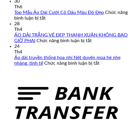
Áo
30
Dài
Th6
Cách
Top Mẫu Áo Dài Cưới Cô Dâu Màu Đỏ Đẹp
Chức năng
Tân
ở
bình luận bị tắt
Nam
Top
28
Cao
Mẫu
Th4
Cấp
Áo
ÁO DÀI TRẮNG VẺ ĐẸP THANH XUÂN KHÔNG BAO
–
Dài
ở
GIỜ PHAI
Chức năng bình luận bị tắt
Đa
Cưới
ÁO
24
Dạng
Cô
DÀI
Th4
Mẫu
Dâu
TRẮNG
Áo dài truyền thống hoa nhí Nét duyên mùa hè nhẹ
Mã,
Màu
VẺ
ở
nhàng, tinh tế
Chức năng bình luận bị tắt
Đủ
Đỏ
ĐẸP
Áo
Size
Đẹp
THANH
dài
Từ
XUÂN
truyền
Form
KHÔNG
thống
Chuẩn
BAO
hoa
Đến
GIỜ
nhí
Big
PHAI
Nét
Size
duyên
mùa
hè
nhẹ
nhàng,