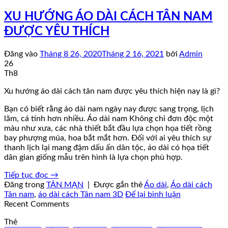
XU HƯỚNG ÁO DÀI CÁCH TÂN NAM
ĐƯỢC YÊU THÍCH
Đăng vào
Tháng 8 26, 2020
Tháng 2 16, 2021
bởi
Admin
26
Th8
Xu hướng áo dài cách tân nam được yêu thích hiện nay là gì?
Bạn có biết rằng áo dài nam ngày nay được sang trọng, lịch
lãm, cá tính hơn nhiều. Áo dài nam Không chỉ đơn độc một
màu như xưa, các nhà thiết bắt đầu lựa chọn họa tiết rồng
bay phượng múa, hoa bắt mắt hơn. Đối với ai yêu thích sự
thanh lịch lại mang đậm dấu ấn dân tộc, áo dài có họa tiết
dân gian giống mẫu trên hình là lựa chọn phù hợp.
Tiếp tục đọc
→
Đăng trong
TẢN MẠN
|
Được gắn thẻ
Áo dài
,
Áo dài cách
Tân nam
,
áo dài cách Tân nam 3D
Để lại bình luận
Recent Comments
Thẻ