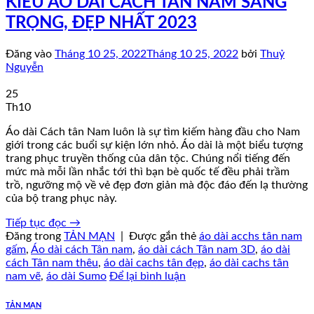
KIỂU ÁO DÀI CÁCH TÂN NAM SANG
TRỌNG, ĐẸP NHẤT 2023
Đăng vào
Tháng 10 25, 2022
Tháng 10 25, 2022
bởi
Thuỷ
Nguyễn
25
Th10
Áo dài Cách tân Nam luôn là sự tìm kiếm hàng đầu cho Nam
giới trong các buổi sự kiện lớn nhỏ. Áo dài là một biểu tượng
trang phục truyền thống của dân tộc. Chúng nổi tiếng đến
mức mà mỗi lần nhắc tới thì bạn bè quốc tế đều phải trầm
trồ, ngưỡng mộ về vẻ đẹp đơn giản mà độc đáo đến lạ thường
của bộ trang phục này.
Tiếp tục đọc
→
Đăng trong
TẢN MẠN
|
Được gắn thẻ
áo dài acchs tân nam
gấm
,
Áo dài cách Tân nam
,
áo dài cách Tân nam 3D
,
áo dài
cách Tân nam thêu
,
áo dài cachs tân đẹp
,
áo dài cachs tân
nam vẽ
,
áo dài Sumo
Để lại bình luận
TẢN MẠN