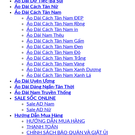
Áo Dài Dự Tiệc-Bà Sui
Áo Dài Cách Tân Nữ
Áo Dài Cách Tân Nam
Áo Dài Cách Tân Nam ĐẸP
Áo Dài Cách Tân Nam Rồng
Áo Dài Cách Tân Nam in
Áo Dài Nam Thêu
Áo Dài Cách Tân Nam Gấm
Áo Dài Cách Tân Nam Đen
Áo Dài Cách Tân Nam Đỏ
Áo Dài Cách Tân Nam Trắng
Áo Dài Cách Tân Nam Vàng
Áo Dài Cách Tân Nam Xanh Dương
Áo Dài Cách Tân Nam Xanh Lá
Áo Dài Uyên Ương
Áo Dài Dáng Ngắn-Tân Thời
Áo Dài Nam Truyền Thống
SALE SỐC ONLINE
Sale AD Nam
Sale AD Nữ
Hướng Dẫn Mua Hàng
HƯỚNG DẪN MUA HÀNG
THANH TOÁN
CHÍNH SÁCH BẢO QUẢN VÀ GIẶT ỦI