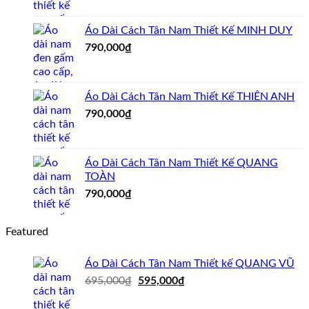
là:
tại
695,000₫.
là:
Áo Dài Cách Tân Nam Thiết Kế MINH DUY
595,000₫.
790,000
₫
Áo Dài Cách Tân Nam Thiết Kế THIÊN ANH
790,000
₫
Áo Dài Cách Tân Nam Thiết Kế QUANG
TOÀN
790,000
₫
Featured
Áo Dài Cách Tân Nam Thiết kế QUANG VŨ
Giá
Giá
695,000
₫
595,000
₫
gốc
hiện