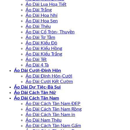
Áo Dài Lụa Hoạ Tiết
Áo Dài Trắng
Áo Dài Hoa Nhí
Áo Dài Hoa Sen
Áo Dài Thêu
Áo Dài Cổ Tròn- Thuyền
Áo Dài Tơ Tằm
Áo Dài Kiểu Đỏ
Áo Dài Kiểu Hồng
Áo Dài Kiểu Trắng
Áo Dài Tết
Áo Dài 4 Tà
Áo Dài Cưới-Đính Hôn
Áo Dài Đính Hôn-Cưới
Áo Dài Cưới Kết Cườm
Áo Dài Dự Tiệc-Bà Sui
Áo Dài Cách Tân Nữ
Áo Dài Cách Tân Nam
Áo Dài Cách Tân Nam ĐẸP
Áo Dài Cách Tân Nam Rồng
Áo Dài Cách Tân Nam in
Áo Dài Nam Thêu
Áo Dài Cách Tân Nam Gấm