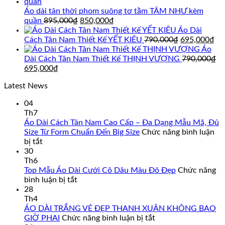
là:
tại
695,000₫.
là:
Áo dài tân thời phom suông tơ tằm TÂM NHƯ kèm
595,000₫.
Giá
Giá
quần
895,000
₫
850,000
₫
gốc
hiện
Áo Dài
là:
tại
Giá
Gi
Cách Tân Nam Thiết Kế YẾT KIÊU
790,000
₫
695,000
₫
895,000₫.
là:
gốc
hi
Áo
850,000₫.
là:
tại
Dài Cách Tân Nam Thiết Kế THỊNH VƯỢNG
790,000
₫
Giá
Giá
790,000₫.
là:
695,000
₫
gốc
hiện
69
Latest News
là:
tại
790,000₫.
là:
04
695,000₫.
Th7
Áo Dài Cách Tân Nam Cao Cấp – Đa Dạng Mẫu Mã, Đủ
Size Từ Form Chuẩn Đến Big Size
Chức năng bình luận
ở
bị tắt
Áo
30
Dài
Th6
Cách
Top Mẫu Áo Dài Cưới Cô Dâu Màu Đỏ Đẹp
Chức năng
Tân
ở
bình luận bị tắt
Nam
Top
28
Cao
Mẫu
Th4
Cấp
Áo
ÁO DÀI TRẮNG VẺ ĐẸP THANH XUÂN KHÔNG BAO
–
Dài
ở
GIỜ PHAI
Chức năng bình luận bị tắt