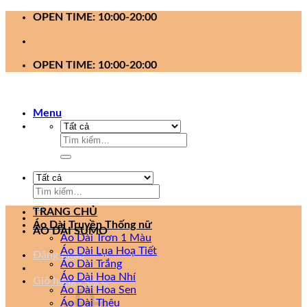
Bỏ
OPEN TIME: 10:00-20:00
qua
nội
dung
OPEN TIME: 10:00-20:00
Menu
Tìm
kiếm:
Tìm
kiếm:
TRANG CHỦ
Áo Dài Truyền Thống nữ
ÁO DÀI SUMO
Áo Dài Trơn 1 Màu
Áo Dài Lụa Hoạ Tiết
Đăng nhập
Áo Dài Trắng
Áo Dài Hoa Nhí
Giỏ hàng /
0
₫
0
Áo Dài Hoa Sen
Áo Dài Thêu