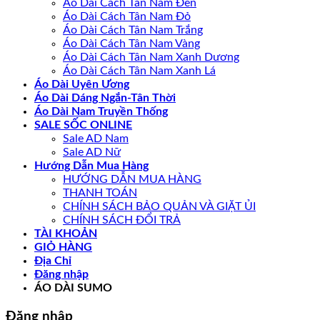
Áo Dài Cách Tân Nam Đen
Áo Dài Cách Tân Nam Đỏ
Áo Dài Cách Tân Nam Trắng
Áo Dài Cách Tân Nam Vàng
Áo Dài Cách Tân Nam Xanh Dương
Áo Dài Cách Tân Nam Xanh Lá
Áo Dài Uyên Ương
Áo Dài Dáng Ngắn-Tân Thời
Áo Dài Nam Truyền Thống
SALE SỐC ONLINE
Sale AD Nam
Sale AD Nữ
Hướng Dẫn Mua Hàng
HƯỚNG DẪN MUA HÀNG
THANH TOÁN
CHÍNH SÁCH BẢO QUẢN VÀ GIẶT ỦI
CHÍNH SÁCH ĐỔI TRẢ
TÀI KHOẢN
GIỎ HÀNG
Địa Chỉ
Đăng nhập
ÁO DÀI SUMO
Đăng nhập