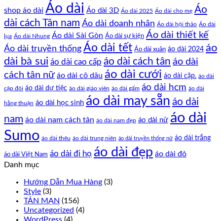
Áo dài
Áo
shop áo dài
Áo dài 3D
Áo dài cho mẹ
Áo dài 2025
dài cách Tân nam
Áo dài doanh nhân
Áo dài hội thảo
Áo dài
Áo dài thiết kế
Áo dài Sài Gòn
Áo dài sự kiện
lụa
Áo dài Nhung
Áo dài tết
áo
Áo dài truyền thống
Áo dài xuân
áo dài 2024
dài bà sui
áo dài cách tân
áo dài
áo dài cao cấp
áo dài cưới
cách tân nữ
áo dài cô dâu
áo dài cặp.
áo dài
áo dài hcm
áo dài dự tiệc
cặp đôi
áo dài giáo viên
áo dài gấm
áo dài
áo dài may sẵn
áo dài
áo dài học sinh
hằng thuận
áo dài
nam
áo dài nam cách tân
áo dài nữ
áo dài nam đẹp
Sumo
áo dài trắng
áo dài thêu
áo dài trung niên
áo dài truyền thống nữ
áo dài đẹp
áo dài đi họ
áo dài đỏ
áo dài Việt Nam
Danh mục
Hướng Dẫn Mua Hàng
(3)
Style
(3)
TẢN MẠN
(156)
Uncategorized
(4)
WordPress
(4)