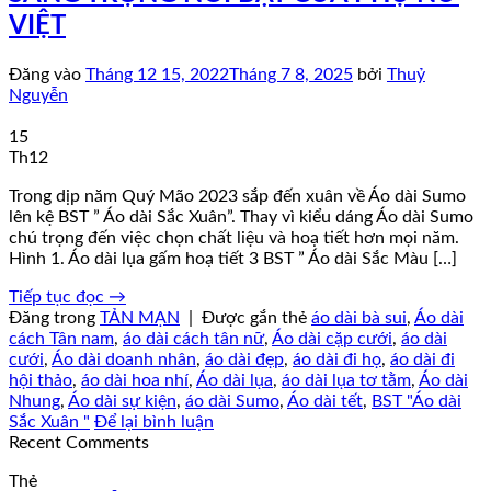
VIỆT
Đăng vào
Tháng 12 15, 2022
Tháng 7 8, 2025
bởi
Thuỷ
Nguyễn
15
Th12
Trong dịp năm Quý Mão 2023 sắp đến xuân về Áo dài Sumo
lên kệ BST ” Áo dài Sắc Xuân”. Thay vì kiểu dáng Áo dài Sumo
chú trọng đến việc chọn chất liệu và hoạ tiết hơn mọi năm.
Hình 1. Áo dài lụa gấm hoạ tiết 3 BST ” Áo dài Sắc Màu […]
Tiếp tục đọc
→
Đăng trong
TẢN MẠN
|
Được gắn thẻ
áo dài bà sui
,
Áo dài
cách Tân nam
,
áo dài cách tân nữ
,
Áo dài cặp cưới
,
áo dài
cưới
,
Áo dài doanh nhân
,
áo dài đẹp
,
áo dài đi họ
,
áo dài đi
hội thảo
,
áo dài hoa nhí
,
Áo dài lụa
,
áo dài lụa tơ tằm
,
Áo dài
Nhung
,
Áo dài sự kiện
,
áo dài Sumo
,
Áo dài tết
,
BST "Áo dài
Sắc Xuân "
Để lại bình luận
Recent Comments
Thẻ