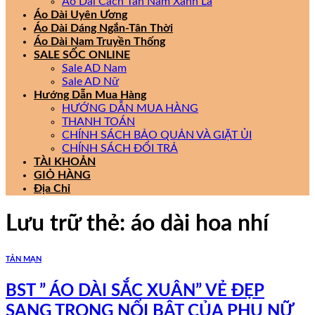
Áo Dài Cách Tân Nam Xanh Lá
Áo Dài Uyên Ương
Áo Dài Dáng Ngắn-Tân Thời
Áo Dài Nam Truyền Thống
SALE SỐC ONLINE
Sale AD Nam
Sale AD Nữ
Hướng Dẫn Mua Hàng
HƯỚNG DẪN MUA HÀNG
THANH TOÁN
CHÍNH SÁCH BẢO QUẢN VÀ GIẶT ỦI
CHÍNH SÁCH ĐỔI TRẢ
TÀI KHOẢN
GIỎ HÀNG
Địa Chỉ
Lưu trữ thẻ:
áo dài hoa nhí
TẢN MẠN
BST ” ÁO DÀI SẮC XUÂN” VẺ ĐẸP
SANG TRỌNG NỔI BẬT CỦA PHỤ NỮ