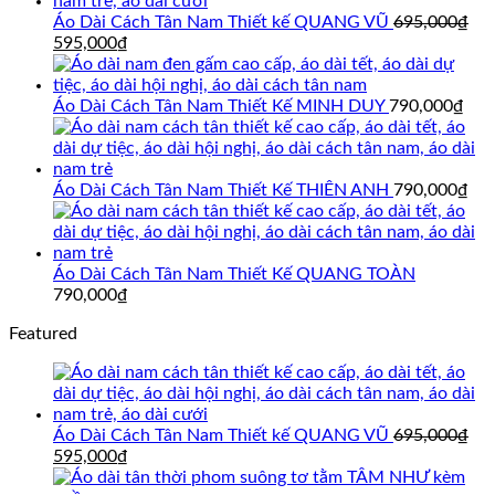
Áo Dài Cách Tân Nam Thiết kế QUANG VŨ
695,000
₫
Giá
Giá
595,000
₫
gốc
hiện
là:
tại
695,000₫.
là:
Áo Dài Cách Tân Nam Thiết Kế MINH DUY
790,000
₫
595,000₫.
Áo Dài Cách Tân Nam Thiết Kế THIÊN ANH
790,000
₫
Áo Dài Cách Tân Nam Thiết Kế QUANG TOÀN
790,000
₫
Featured
Áo Dài Cách Tân Nam Thiết kế QUANG VŨ
695,000
₫
Giá
Giá
595,000
₫
gốc
hiện