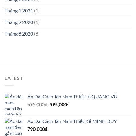
Tháng 1 2021
(1)
Tháng 9 2020
(1)
Tháng 8 2020
(8)
LATEST
Áo Dài Cách Tân Nam Thiết kế QUANG VŨ
Giá
Giá
695,000
₫
595,000
₫
gốc
hiện
là:
tại
Áo Dài Cách Tân Nam Thiết Kế MINH DUY
695,000₫.
là:
790,000
₫
595,000₫.