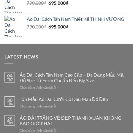
Giá
Giá
790,000
₫
895,000₫.
695,000
₫
là:
gốc
hiện
850,000₫.
là:
tại
Áo Dài Cách Tân Nam Thiết Kế THỊNH VƯỢNG
790,000₫.
là:
Giá
Giá
790,000
₫
695,000
₫
695,000₫.
gốc
hiện
là:
tại
790,000₫.
là:
695,000₫.
LATEST NEWS
Áo Dài Cách Tân Nam Cao Cấp – Đa Dạng Mẫu Mã,
04
Th7
Đủ Size Từ Form Chuẩn Đến Big Size
ở
Chức năng bình luận bị tắt
Áo
Dài
Top Mẫu Áo Dài Cưới Cô Dâu Màu Đỏ Đẹp
30
Cách
Th6
ở
Chức năng bình luận bị tắt
Tân
Top
Nam
Mẫu
ÁO DÀI TRẮNG VẺ ĐẸP THANH XUÂN KHÔNG
Cao
28
Áo
Th4
BAO GIỜ PHAI
Cấp
Dài
–
ở
Chức năng bình luận bị tắt
Cưới
Đa