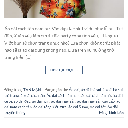
Áo dài cách tân nam nữ. Vào dịp đặc biệt ví dụ như lễ hội, Tết
đến, Xuân về, đám cưới, tiệc party công tình yêu,… là người
Việt bạn sẽ chọn trang phục nào? Lựa chọn không trật phát
nào sẽ là áo dài đúng không nào. Dựa trên xu hướng thời
trang hiện […]
TIẾP TỤC ĐỌC
→
Đăng trong
TẢN MẠN
|
Được gắn thẻ
Áo dài
,
áo dài bà sui
,
áo dài bà sui
trẻ trung
,
áo dài cách tân
,
Áo dài cách Tân nam
,
áo dài cách tân nữ
,
áo dài
cưới
,
áo dài đẹp
,
áo dài hcm
,
áo dài may sẵn
,
áo dài may sẵn cao cấp
,
áo
dài nam cách tân
,
áo dài rộng kiểu xưa
,
áo dài Sumo
,
Áo dài tết
,
Áo dài
truyền thống
Để lại bình luận