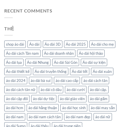
RECENT COMMENTS
THẺ
shop áo dài
Áo dài
Áo dài 3D
Áo dài 2025
Áo dài cho mẹ
Áo dài cách Tân nam
Áo dài doanh nhân
Áo dài hội thảo
Áo dài lụa
Áo dài Nhung
Áo dài Sài Gòn
Áo dài sự kiện
Áo dài thiết kế
Áo dài truyền thống
Áo dài tết
Áo dài xuân
áo dài 2024
áo dài bà sui
áo dài cao cấp
áo dài cách tân
áo dài cách tân nữ
áo dài cô dâu
áo dài cưới
áo dài cặp.
áo dài cặp đôi
áo dài dự tiệc
áo dài giáo viên
áo dài gấm
áo dài hcm
áo dài hằng thuận
áo dài học sinh
áo dài may sẵn
áo dài nam
áo dài nam cách tân
áo dài nam đẹp
áo dài nữ
áo dài Sumo
áo dài thêu
áo dài trung niên