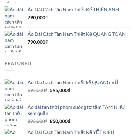
Áo Dài Cách Tân Nam Thiết Kế THIÊN ANH
790,000
₫
Áo Dài Cách Tân Nam Thiết Kế QUANG TOÀN
790,000
₫
FEATURED
Áo Dài Cách Tân Nam Thiết kế QUANG VŨ
Giá
Giá
695,000
₫
595,000
₫
gốc
hiện
là:
tại
Áo dài tân thời phom suông tơ tằm TÂM NHƯ
695,000₫.
là:
kèm quần
595,000₫.
Giá
Giá
895,000
₫
850,000
₫
gốc
hiện
Áo Dài Cách Tân Nam Thiết Kế YẾT KIÊU
là:
tại