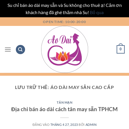
Su chỉ bán áo dài may sẵn và Su không cho thuê ạ! Cảm ơn
khách hàng đã ghé thăm nhà Su!
Bỏ qua
Bỏ
OPEN TIME: 10:00-20:00
qua
nội
dung
0
LƯU TRỮ THẺ:
ÁO DÀI MAY SẴN CAO CẤP
TẢN MẠN
Địa chỉ bán áo dài cách tân may sẵn TPHCM
ĐĂNG VÀO
THÁNG 4 27, 2023
BỞI
ADMIN