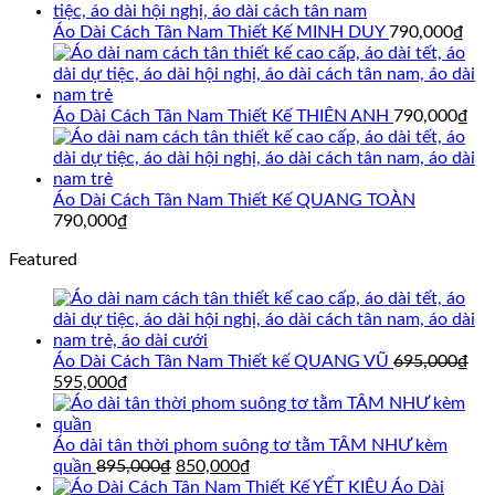
là:
tại
695,000₫.
là:
Áo Dài Cách Tân Nam Thiết Kế MINH DUY
790,000
₫
595,000₫.
Áo Dài Cách Tân Nam Thiết Kế THIÊN ANH
790,000
₫
Áo Dài Cách Tân Nam Thiết Kế QUANG TOÀN
790,000
₫
Featured
Áo Dài Cách Tân Nam Thiết kế QUANG VŨ
695,000
₫
Giá
Giá
595,000
₫
gốc
hiện
là:
tại
695,000₫.
là:
Áo dài tân thời phom suông tơ tằm TÂM NHƯ kèm
595,000₫.
Giá
Giá
quần
895,000
₫
850,000
₫
gốc
hiện
Áo Dài