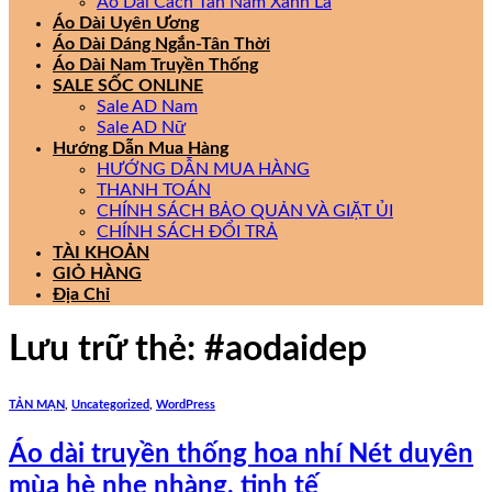
Áo Dài Cách Tân Nam Xanh Lá
Áo Dài Uyên Ương
Áo Dài Dáng Ngắn-Tân Thời
Áo Dài Nam Truyền Thống
SALE SỐC ONLINE
Sale AD Nam
Sale AD Nữ
Hướng Dẫn Mua Hàng
HƯỚNG DẪN MUA HÀNG
THANH TOÁN
CHÍNH SÁCH BẢO QUẢN VÀ GIẶT ỦI
CHÍNH SÁCH ĐỔI TRẢ
TÀI KHOẢN
GIỎ HÀNG
Địa Chỉ
Lưu trữ thẻ:
#aodaidep
TẢN MẠN
,
Uncategorized
,
WordPress
Áo dài truyền thống hoa nhí Nét duyên
mùa hè nhẹ nhàng, tinh tế