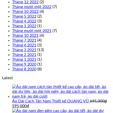
Tháng 12 2022
(2)
Tháng mười một 2022
(7)
Tháng 10 2022
(4)
Tháng 5 2022
(2)
Tháng 4 2022
(3)
Tháng 1 2022
(1)
Tháng mười một 2021
(7)
Tháng 10 2021
(4)
Tháng 7 2021
(4)
Tháng 6 2021
(3)
Tháng 3 2021
(13)
Tháng 2 2021
(1)
Tháng 1 2021
(1)
Tháng 9 2020
(1)
Tháng 8 2020
(8)
Latest
Áo Dài Cách Tân Nam Thiết kế QUANG VŨ
695,000
₫
Giá
Giá
595,000
₫
gốc
hiện