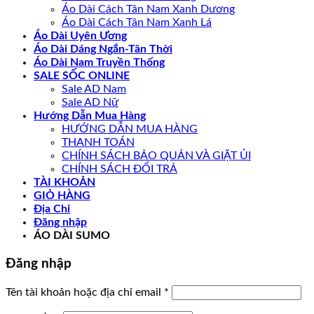
Áo Dài Cách Tân Nam Xanh Dương
Áo Dài Cách Tân Nam Xanh Lá
Áo Dài Uyên Ương
Áo Dài Dáng Ngắn-Tân Thời
Áo Dài Nam Truyền Thống
SALE SỐC ONLINE
Sale AD Nam
Sale AD Nữ
Hướng Dẫn Mua Hàng
HƯỚNG DẪN MUA HÀNG
THANH TOÁN
CHÍNH SÁCH BẢO QUẢN VÀ GIẶT ỦI
CHÍNH SÁCH ĐỔI TRẢ
TÀI KHOẢN
GIỎ HÀNG
Địa Chỉ
Đăng nhập
ÁO DÀI SUMO
Đăng nhập
Bắt
Tên tài khoản hoặc địa chỉ email
*
buộc