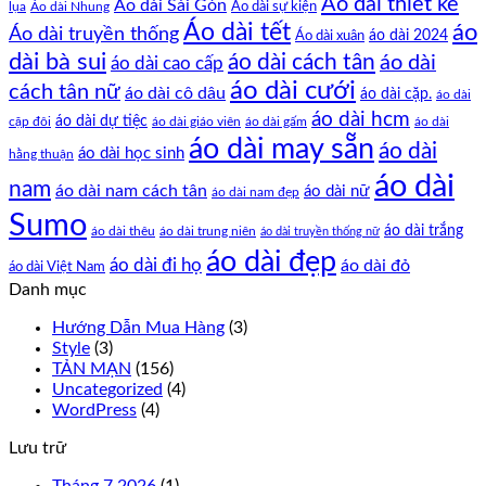
Áo dài thiết kế
Áo dài Sài Gòn
Áo dài sự kiện
lụa
Áo dài Nhung
Áo dài tết
áo
Áo dài truyền thống
Áo dài xuân
áo dài 2024
dài bà sui
áo dài cách tân
áo dài
áo dài cao cấp
áo dài cưới
cách tân nữ
áo dài cô dâu
áo dài cặp.
áo dài
áo dài hcm
áo dài dự tiệc
cặp đôi
áo dài giáo viên
áo dài gấm
áo dài
áo dài may sẵn
áo dài
áo dài học sinh
hằng thuận
áo dài
nam
áo dài nam cách tân
áo dài nữ
áo dài nam đẹp
Sumo
áo dài trắng
áo dài thêu
áo dài trung niên
áo dài truyền thống nữ
áo dài đẹp
áo dài đi họ
áo dài đỏ
áo dài Việt Nam
Danh mục
Hướng Dẫn Mua Hàng
(3)
Style
(3)
TẢN MẠN
(156)
Uncategorized
(4)
WordPress
(4)
Lưu trữ