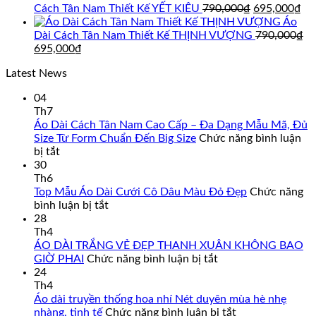
là:
tại
Giá
Gi
Cách Tân Nam Thiết Kế YẾT KIÊU
790,000
₫
695,000
₫
895,000₫.
là:
gốc
hi
Áo
850,000₫.
là:
tại
Dài Cách Tân Nam Thiết Kế THỊNH VƯỢNG
790,000
₫
Giá
Giá
790,000₫.
là:
695,000
₫
gốc
hiện
69
Latest News
là:
tại
790,000₫.
là:
04
695,000₫.
Th7
Áo Dài Cách Tân Nam Cao Cấp – Đa Dạng Mẫu Mã, Đủ
Size Từ Form Chuẩn Đến Big Size
Chức năng bình luận
ở
bị tắt
Áo
30
Dài
Th6
Cách
Top Mẫu Áo Dài Cưới Cô Dâu Màu Đỏ Đẹp
Chức năng
Tân
ở
bình luận bị tắt
Nam
Top
28
Cao
Mẫu
Th4
Cấp
Áo
ÁO DÀI TRẮNG VẺ ĐẸP THANH XUÂN KHÔNG BAO
–
Dài
ở
GIỜ PHAI
Chức năng bình luận bị tắt
Đa
Cưới
ÁO
24
Dạng
Cô
DÀI
Th4
Mẫu
Dâu
TRẮNG
Áo dài truyền thống hoa nhí Nét duyên mùa hè nhẹ
Mã,
Màu
VẺ
ở
nhàng, tinh tế
Chức năng bình luận bị tắt