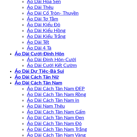
Áo Dài Hoa Sen
Áo Dài Thêu
Áo Dài Cổ Tròn- Thuyền
Áo Dài Tơ Tằm
Áo Dài Kiểu Đỏ
Áo Dài Kiểu Hồng
Áo Dài Kiểu Trắng
Áo Dài Tết
Áo Dài 4 Tà
Áo Dài Cưới-Đính Hôn
Áo Dài Đính Hôn-Cưới
Áo Dài Cưới Kết Cườm
Áo Dài Dự Tiệc-Bà Sui
Áo Dài Cách Tân Nữ
Áo Dài Cách Tân Nam
Áo Dài Cách Tân Nam ĐẸP
Áo Dài Cách Tân Nam Rồng
Áo Dài Cách Tân Nam in
Áo Dài Nam Thêu
Áo Dài Cách Tân Nam Gấm
Áo Dài Cách Tân Nam Đen
Áo Dài Cách Tân Nam Đỏ
Áo Dài Cách Tân Nam Trắng
Áo Dài Cách Tân Nam Vàng