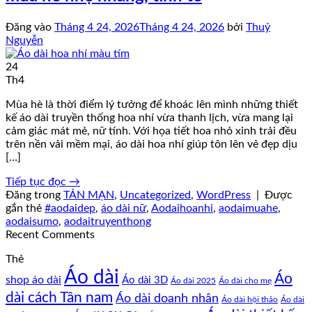
Đăng vào
Tháng 4 24, 2026
Tháng 4 24, 2026
bởi
Thuỷ
Nguyễn
24
Th4
Mùa hè là thời điểm lý tưởng để khoác lên mình những thiết
kế áo dài truyền thống hoa nhí vừa thanh lịch, vừa mang lại
cảm giác mát mẻ, nữ tính. Với họa tiết hoa nhỏ xinh trải đều
trên nền vải mềm mại, áo dài hoa nhí giúp tôn lên vẻ đẹp dịu
[…]
Tiếp tục đọc
→
Đăng trong
TẢN MẠN
,
Uncategorized
,
WordPress
|
Được
gắn thẻ
#aodaidep
,
áo dài nữ
,
Aodaihoanhi
,
aodaimuahe
,
aodaisumo
,
aodaitruyenthong
Recent Comments
Thẻ
Áo dài
Áo
shop áo dài
Áo dài 3D
Áo dài cho mẹ
Áo dài 2025
dài cách Tân nam
Áo dài doanh nhân
Áo dài hội thảo
Áo dài