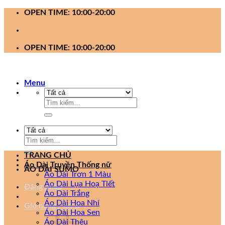
Bỏ
OPEN TIME: 10:00-20:00
qua
nội
dung
OPEN TIME: 10:00-20:00
Menu
Tìm
kiếm:
Tìm
kiếm:
TRANG CHỦ
Áo Dài Truyền Thống nữ
ÁO DÀI SUMO
Áo Dài Trơn 1 Màu
Áo Dài Lụa Hoạ Tiết
Đăng nhập
Áo Dài Trắng
Áo Dài Hoa Nhí
Giỏ hàng /
0
₫
0
Áo Dài Hoa Sen
Áo Dài Thêu