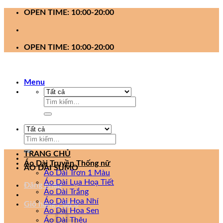
Bỏ
OPEN TIME: 10:00-20:00
qua
nội
dung
OPEN TIME: 10:00-20:00
Menu
Tìm
kiếm:
Tìm
kiếm:
TRANG CHỦ
Áo Dài Truyền Thống nữ
ÁO DÀI SUMO
Áo Dài Trơn 1 Màu
Áo Dài Lụa Hoạ Tiết
Đăng nhập
Áo Dài Trắng
Áo Dài Hoa Nhí
Giỏ hàng /
0
₫
0
Áo Dài Hoa Sen
Áo Dài Thêu