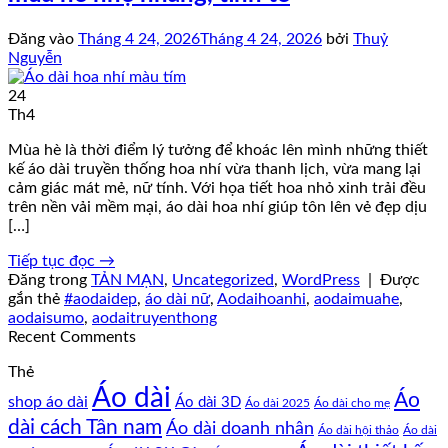
Đăng vào
Tháng 4 24, 2026
Tháng 4 24, 2026
bởi
Thuỷ
Nguyễn
24
Th4
Mùa hè là thời điểm lý tưởng để khoác lên mình những thiết
kế áo dài truyền thống hoa nhí vừa thanh lịch, vừa mang lại
cảm giác mát mẻ, nữ tính. Với họa tiết hoa nhỏ xinh trải đều
trên nền vải mềm mại, áo dài hoa nhí giúp tôn lên vẻ đẹp dịu
[…]
Tiếp tục đọc
→
Đăng trong
TẢN MẠN
,
Uncategorized
,
WordPress
|
Được
gắn thẻ
#aodaidep
,
áo dài nữ
,
Aodaihoanhi
,
aodaimuahe
,
aodaisumo
,
aodaitruyenthong
Recent Comments
Thẻ
Áo dài
Áo
shop áo dài
Áo dài 3D
Áo dài cho mẹ
Áo dài 2025
dài cách Tân nam
Áo dài doanh nhân
Áo dài hội thảo
Áo dài