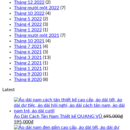
Tháng 12 2022
(2)
Tháng mười một 2022
(7)
Tháng 10 2022
(4)
Tháng 5 2022
(2)
Tháng 4 2022
(3)
Tháng 1 2022
(1)
Tháng mười một 2021
(7)
Tháng 10 2021
(4)
Tháng 7 2021
(4)
Tháng 6 2021
(3)
Tháng 3 2021
(13)
Tháng 2 2021
(1)
Tháng 1 2021
(1)
Tháng 9 2020
(1)
Tháng 8 2020
(8)
Latest
Áo Dài Cách Tân Nam Thiết kế QUANG VŨ
695,000
₫
Giá
Giá
595,000
₫
gốc
hiện