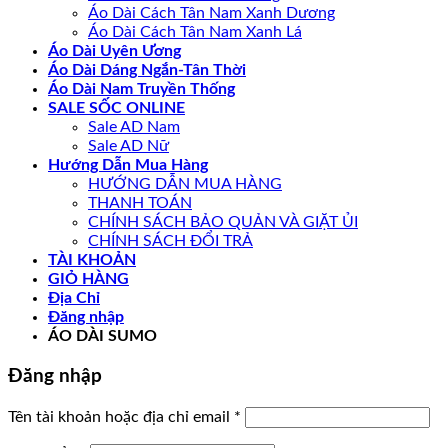
Áo Dài Cách Tân Nam Xanh Dương
Áo Dài Cách Tân Nam Xanh Lá
Áo Dài Uyên Ương
Áo Dài Dáng Ngắn-Tân Thời
Áo Dài Nam Truyền Thống
SALE SỐC ONLINE
Sale AD Nam
Sale AD Nữ
Hướng Dẫn Mua Hàng
HƯỚNG DẪN MUA HÀNG
THANH TOÁN
CHÍNH SÁCH BẢO QUẢN VÀ GIẶT ỦI
CHÍNH SÁCH ĐỔI TRẢ
TÀI KHOẢN
GIỎ HÀNG
Địa Chỉ
Đăng nhập
ÁO DÀI SUMO
Đăng nhập
Bắt
Tên tài khoản hoặc địa chỉ email
*
buộc