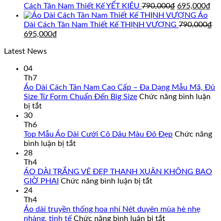
là:
tại
Giá
Gi
Cách Tân Nam Thiết Kế YẾT KIÊU
790,000
₫
695,000
₫
895,000₫.
là:
gốc
hi
Áo
850,000₫.
là:
tại
Dài Cách Tân Nam Thiết Kế THỊNH VƯỢNG
790,000
₫
Giá
Giá
790,000₫.
là:
695,000
₫
gốc
hiện
69
Latest News
là:
tại
790,000₫.
là:
04
695,000₫.
Th7
Áo Dài Cách Tân Nam Cao Cấp – Đa Dạng Mẫu Mã, Đủ
Size Từ Form Chuẩn Đến Big Size
Chức năng bình luận
ở
bị tắt
Áo
30
Dài
Th6
Cách
Top Mẫu Áo Dài Cưới Cô Dâu Màu Đỏ Đẹp
Chức năng
Tân
ở
bình luận bị tắt
Nam
Top
28
Cao
Mẫu
Th4
Cấp
Áo
ÁO DÀI TRẮNG VẺ ĐẸP THANH XUÂN KHÔNG BAO
–
Dài
ở
GIỜ PHAI
Chức năng bình luận bị tắt
Đa
Cưới
ÁO
24
Dạng
Cô
DÀI
Th4
Mẫu
Dâu
TRẮNG
Áo dài truyền thống hoa nhí Nét duyên mùa hè nhẹ
Mã,
Màu
VẺ
ở
nhàng, tinh tế
Chức năng bình luận bị tắt