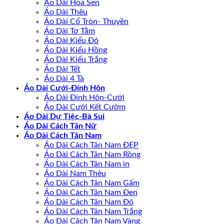
Áo Dài Hoa Sen
Áo Dài Thêu
Áo Dài Cổ Tròn- Thuyền
Áo Dài Tơ Tằm
Áo Dài Kiểu Đỏ
Áo Dài Kiểu Hồng
Áo Dài Kiểu Trắng
Áo Dài Tết
Áo Dài 4 Tà
Áo Dài Cưới-Đính Hôn
Áo Dài Đính Hôn-Cưới
Áo Dài Cưới Kết Cườm
Áo Dài Dự Tiệc-Bà Sui
Áo Dài Cách Tân Nữ
Áo Dài Cách Tân Nam
Áo Dài Cách Tân Nam ĐẸP
Áo Dài Cách Tân Nam Rồng
Áo Dài Cách Tân Nam in
Áo Dài Nam Thêu
Áo Dài Cách Tân Nam Gấm
Áo Dài Cách Tân Nam Đen
Áo Dài Cách Tân Nam Đỏ
Áo Dài Cách Tân Nam Trắng
Áo Dài Cách Tân Nam Vàng