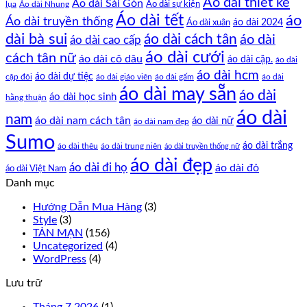
Áo dài thiết kế
Áo dài Sài Gòn
Áo dài sự kiện
lụa
Áo dài Nhung
Áo dài tết
áo
Áo dài truyền thống
Áo dài xuân
áo dài 2024
dài bà sui
áo dài cách tân
áo dài
áo dài cao cấp
áo dài cưới
cách tân nữ
áo dài cô dâu
áo dài cặp.
áo dài
áo dài hcm
áo dài dự tiệc
cặp đôi
áo dài giáo viên
áo dài gấm
áo dài
áo dài may sẵn
áo dài
áo dài học sinh
hằng thuận
áo dài
nam
áo dài nam cách tân
áo dài nữ
áo dài nam đẹp
Sumo
áo dài trắng
áo dài thêu
áo dài trung niên
áo dài truyền thống nữ
áo dài đẹp
áo dài đi họ
áo dài đỏ
áo dài Việt Nam
Danh mục
Hướng Dẫn Mua Hàng
(3)
Style
(3)
TẢN MẠN
(156)
Uncategorized
(4)
WordPress
(4)
Lưu trữ