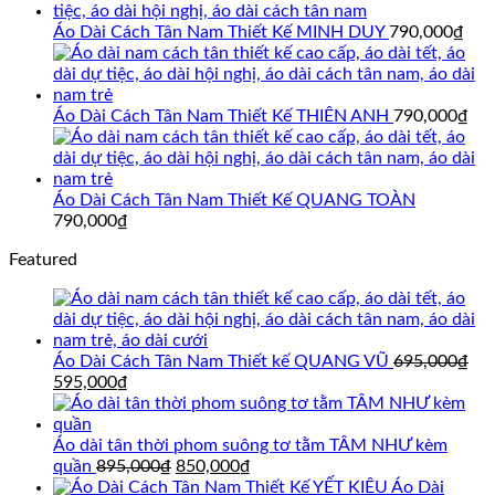
là:
tại
695,000₫.
là:
Áo Dài Cách Tân Nam Thiết Kế MINH DUY
790,000
₫
595,000₫.
Áo Dài Cách Tân Nam Thiết Kế THIÊN ANH
790,000
₫
Áo Dài Cách Tân Nam Thiết Kế QUANG TOÀN
790,000
₫
Featured
Áo Dài Cách Tân Nam Thiết kế QUANG VŨ
695,000
₫
Giá
Giá
595,000
₫
gốc
hiện
là:
tại
695,000₫.
là:
Áo dài tân thời phom suông tơ tằm TÂM NHƯ kèm
595,000₫.
Giá
Giá
quần
895,000
₫
850,000
₫
gốc
hiện
Áo Dài