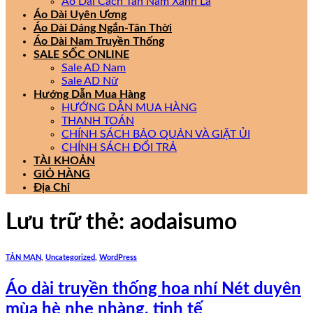
Áo Dài Cách Tân Nam Xanh Lá
Áo Dài Uyên Ương
Áo Dài Dáng Ngắn-Tân Thời
Áo Dài Nam Truyền Thống
SALE SỐC ONLINE
Sale AD Nam
Sale AD Nữ
Hướng Dẫn Mua Hàng
HƯỚNG DẪN MUA HÀNG
THANH TOÁN
CHÍNH SÁCH BẢO QUẢN VÀ GIẶT ỦI
CHÍNH SÁCH ĐỔI TRẢ
TÀI KHOẢN
GIỎ HÀNG
Địa Chỉ
Lưu trữ thẻ:
aodaisumo
TẢN MẠN
,
Uncategorized
,
WordPress
Áo dài truyền thống hoa nhí Nét duyên
mùa hè nhẹ nhàng, tinh tế