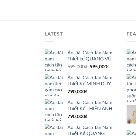
LATEST
FE
Áo Dài Cách Tân Nam
Thiết kế QUANG VŨ
Giá
Giá
695,000
₫
595,000
₫
gốc
hiện
Áo Dài Cách Tân Nam
là:
tại
Thiết Kế MINH DUY
695,000₫.
là:
790,000
₫
595,000₫.
Áo Dài Cách Tân Nam
Thiết Kế THIÊN ANH
790,000
₫
Áo Dài Cách Tân Nam
Thiết Kế QUANG