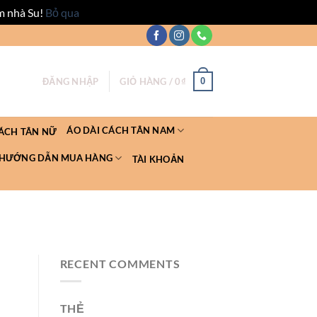
m nhà Su!
Bỏ qua
0
ĐĂNG NHẬP
GIỎ HÀNG /
0
₫
ÁO DÀI CÁCH TÂN NAM
CÁCH TÂN NỮ
HƯỚNG DẪN MUA HÀNG
TÀI KHOẢN
RECENT COMMENTS
THẺ