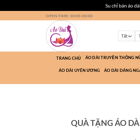
Su chỉ bán áo d
Bỏ
OPEN TIME: 10:00-20:00
qua
nội
Tì
dung
ki
ÁO DÀI TRUYỀN THỐNG N
TRANG CHỦ
ÁO DÀI UYÊN ƯƠNG
ÁO DÀI DÁNG NG
QUÀ TẶNG ÁO DÀI