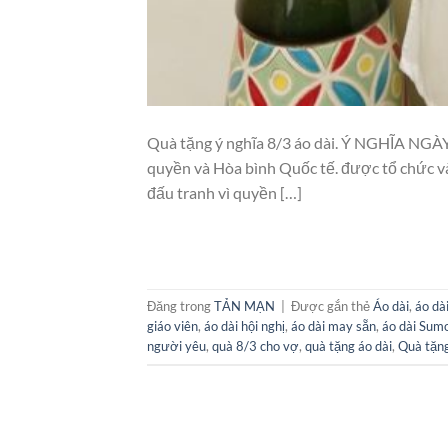
Quà tặng ý nghĩa 8/3 áo dài. Ý NGHĨA NGÀY
quyền và Hòa bình Quốc tế. được tổ chức và
đấu tranh vì quyền […]
Đăng trong
TẢN MẠN
|
Được gắn thẻ
Áo dài
,
áo dà
giáo viên
,
áo dài hội nghị
,
áo dài may sẵn
,
áo dài Sum
người yêu
,
quà 8/3 cho vợ
,
quà tặng áo dài
,
Quà tặn