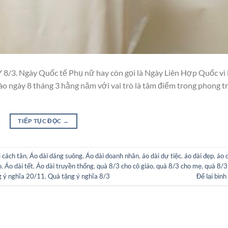
 8/3. Ngày Quốc tế Phụ nữ hay còn gọi là Ngày Liên Hợp Quốc vì
o ngày 8 tháng 3 hằng năm với vai trò là tâm điểm trong phong t
TIẾP TỤC ĐỌC
→
i cách tân
,
Áo dài dáng suông
,
Áo dài doanh nhân
,
áo dài dự tiệc
,
áo dài đẹp
,
áo 
o
,
Áo dài tết
,
Áo dài truyền thống
,
quà 8/3 cho cô giáo
,
quà 8/3 cho mẹ
,
quà 8/3
g ý nghĩa 20/11
,
Quà tặng ý nghĩa 8/3
Để lại bình