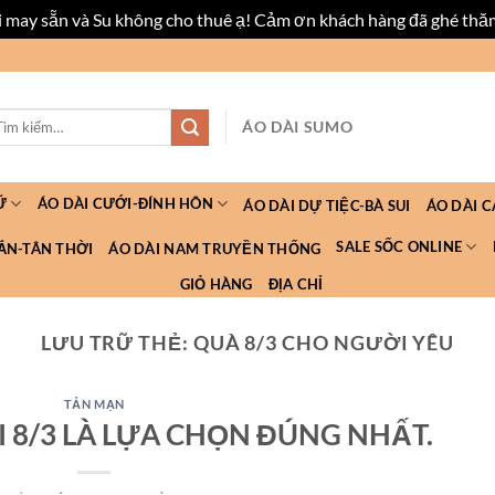
ài may sẵn và Su không cho thuê ạ! Cảm ơn khách hàng đã ghé thă
m
ÁO DÀI SUMO
ếm:
Ữ
ÁO DÀI CƯỚI-ĐÍNH HÔN
ÁO DÀI DỰ TIỆC-BÀ SUI
ÁO DÀI 
SALE SỐC ONLINE
ẮN-TÂN THỜI
ÁO DÀI NAM TRUYỀN THỐNG
GIỎ HÀNG
ĐỊA CHỈ
LƯU TRỮ THẺ:
QUÀ 8/3 CHO NGƯỜI YÊU
TẢN MẠN
 8/3 LÀ LỰA CHỌN ĐÚNG NHẤT.