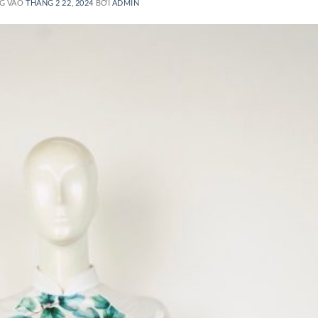
G VÀO
THÁNG 2 22, 2024
BỞI
ADMIN