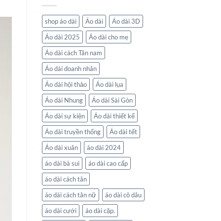
shop áo dài
Áo dài
Áo dài 3D
Áo dài 2025
Áo dài cho mẹ
Áo dài cách Tân nam
Áo dài doanh nhân
Áo dài hội thảo
Áo dài lụa
Áo dài Nhung
Áo dài Sài Gòn
Áo dài sự kiện
Áo dài thiết kế
Áo dài truyền thống
Áo dài tết
Áo dài xuân
áo dài 2024
áo dài bà sui
áo dài cao cấp
áo dài cách tân
áo dài cách tân nữ
áo dài cô dâu
áo dài cưới
áo dài cặp.