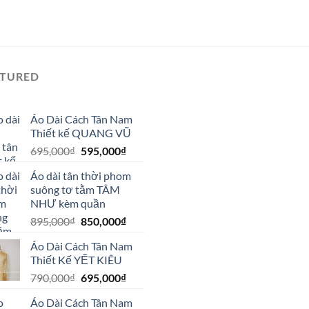
ATURED
Áo Dài Cách Tân Nam
Thiết kế QUANG VŨ
Giá
Giá
695,000
₫
595,000
₫
gốc
hiện
Áo dài tân thời phom
là:
tại
suông tơ tằm TÂM
695,000₫.
là:
NHƯ kèm quần
595,000₫.
Giá
Giá
895,000
₫
850,000
₫
gốc
hiện
Áo Dài Cách Tân Nam
là:
tại
Thiết Kế YẾT KIÊU
895,000₫.
là:
Giá
Giá
790,000
₫
695,000
₫
850,000₫.
gốc
hiện
Áo Dài Cách Tân Nam
là:
tại