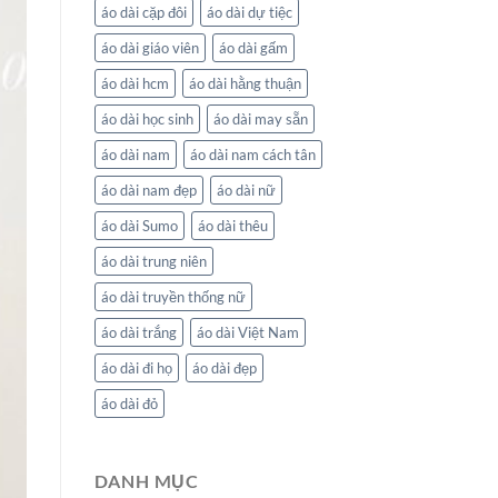
áo dài cặp đôi
áo dài dự tiệc
áo dài giáo viên
áo dài gấm
áo dài hcm
áo dài hằng thuận
áo dài học sinh
áo dài may sẵn
áo dài nam
áo dài nam cách tân
áo dài nam đẹp
áo dài nữ
áo dài Sumo
áo dài thêu
áo dài trung niên
áo dài truyền thống nữ
áo dài trắng
áo dài Việt Nam
áo dài đi họ
áo dài đẹp
áo dài đỏ
DANH MỤC