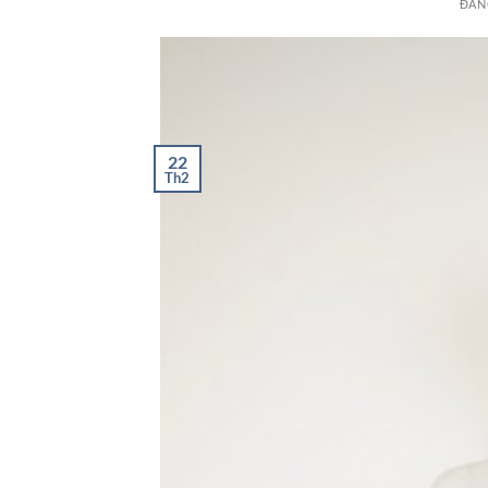
ĐĂN
22
Th2