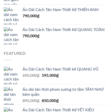
Áo Dài Cách Tân Nam Thiết Kế THIÊN ANH
790,000
₫
Áo Dài Cách Tân Nam Thiết Kế QUANG TOÀN
790,000
₫
FEATURED
Áo Dài Cách Tân Nam Thiết kế QUANG VŨ
Giá
Giá
695,000
₫
595,000
₫
gốc
hiện
là:
tại
Áo dài tân thời phom suông tơ tằm TÂM NHƯ
695,000₫.
là:
kèm quần
595,000₫.
Giá
Giá
895,000
₫
850,000
₫
gốc
hiện
Áo Dài Cách Tân Nam Thiết Kế YẾT KIÊU
là:
tại