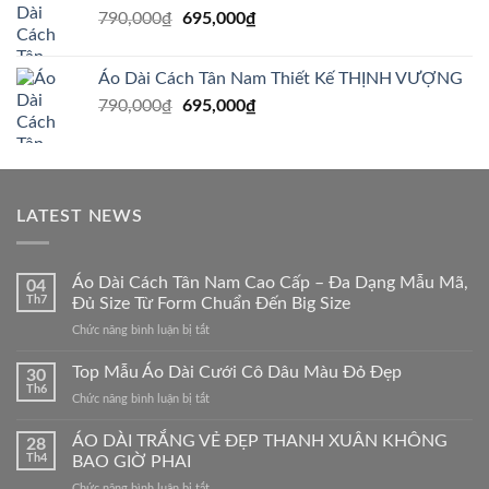
Giá
Giá
790,000
₫
895,000₫.
695,000
₫
là:
gốc
hiện
850,000₫.
là:
tại
Áo Dài Cách Tân Nam Thiết Kế THỊNH VƯỢNG
790,000₫.
là:
Giá
Giá
790,000
₫
695,000
₫
695,000₫.
gốc
hiện
là:
tại
790,000₫.
là:
695,000₫.
LATEST NEWS
Áo Dài Cách Tân Nam Cao Cấp – Đa Dạng Mẫu Mã,
04
Th7
Đủ Size Từ Form Chuẩn Đến Big Size
ở
Chức năng bình luận bị tắt
Áo
Dài
Top Mẫu Áo Dài Cưới Cô Dâu Màu Đỏ Đẹp
30
Cách
Th6
ở
Chức năng bình luận bị tắt
Tân
Top
Nam
Mẫu
ÁO DÀI TRẮNG VẺ ĐẸP THANH XUÂN KHÔNG
Cao
28
Áo
Th4
BAO GIỜ PHAI
Cấp
Dài
–
ở
Chức năng bình luận bị tắt