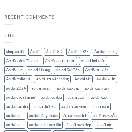
RECENT COMMENTS
THẺ
shop áo dài
Áo dài
Áo dài 3D
Áo dài 2025
Áo dài cho mẹ
Áo dài cách Tân nam
Áo dài doanh nhân
Áo dài hội thảo
Áo dài lụa
Áo dài Nhung
Áo dài Sài Gòn
Áo dài sự kiện
Áo dài thiết kế
Áo dài truyền thống
Áo dài tết
Áo dài xuân
áo dài 2024
áo dài bà sui
áo dài cao cấp
áo dài cách tân
áo dài cách tân nữ
áo dài cô dâu
áo dài cưới
áo dài cặp.
áo dài cặp đôi
áo dài dự tiệc
áo dài giáo viên
áo dài gấm
áo dài hcm
áo dài hằng thuận
áo dài học sinh
áo dài may sẵn
áo dài nam
áo dài nam cách tân
áo dài nam đẹp
áo dài nữ