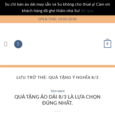
Su chỉ bán áo dài may sẵn và Su không cho thuê ạ! Cảm ơn
khách hàng đã ghé thăm nhà Su!
Bỏ qua
Bỏ
OPEN TIME: 10:00-20:00
qua
nội
dung
0
LƯU TRỮ THẺ:
QUÀ TẶNG Ý NGHĨA 8/3
TẢN MẠN
QUÀ TẶNG ÁO DÀI 8/3 LÀ LỰA CHỌN
ĐÚNG NHẤT.