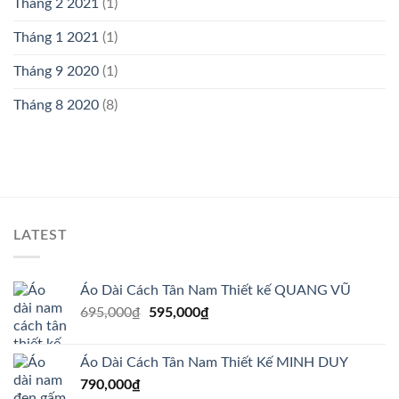
Tháng 2 2021
(1)
Tháng 1 2021
(1)
Tháng 9 2020
(1)
Tháng 8 2020
(8)
LATEST
Áo Dài Cách Tân Nam Thiết kế QUANG VŨ
Giá
Giá
695,000
₫
595,000
₫
gốc
hiện
là:
tại
Áo Dài Cách Tân Nam Thiết Kế MINH DUY
695,000₫.
là:
790,000
₫
595,000₫.