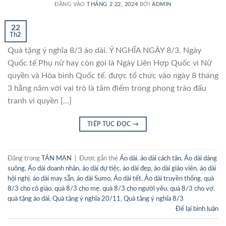
ĐĂNG VÀO
THÁNG 2 22, 2024
BỞI
ADMIN
22
Th2
Quà tặng ý nghĩa 8/3 áo dài. Ý NGHĨA NGÀY 8/3. Ngày
Quốc tế Phụ nữ hay còn gọi là Ngày Liên Hợp Quốc vì Nữ
quyền và Hòa bình Quốc tế. được tổ chức vào ngày 8 tháng
3 hằng năm với vai trò là tâm điểm trong phong trào đấu
tranh vì quyền […]
TIẾP TỤC ĐỌC
→
Đăng trong
TẢN MẠN
|
Được gắn thẻ
Áo dài
,
áo dài cách tân
,
Áo dài dáng
suông
,
Áo dài doanh nhân
,
áo dài dự tiệc
,
áo dài đẹp
,
áo dài giáo viên
,
áo dài
hội nghị
,
áo dài may sẵn
,
áo dài Sumo
,
Áo dài tết
,
Áo dài truyền thống
,
quà
8/3 cho cô giáo
,
quà 8/3 cho mẹ
,
quà 8/3 cho người yêu
,
quà 8/3 cho vợ
,
quà tặng áo dài
,
Quà tặng ý nghĩa 20/11
,
Quà tặng ý nghĩa 8/3
Để lại bình luận